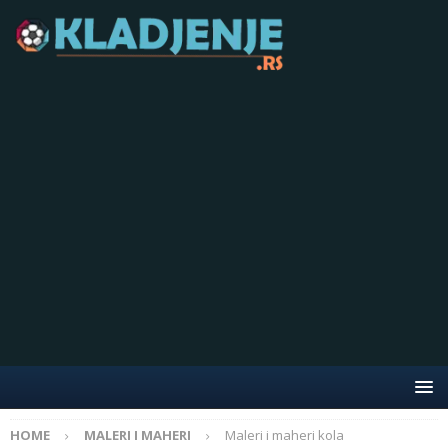
HOME
MALERI I MAHERI
Maleri i maheri kola