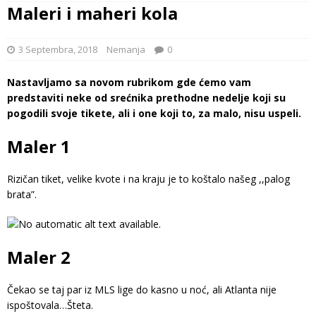
Maleri i maheri kola
3 Septembra, 2018
Nemanja
0
Nastavljamo sa novom rubrikom gde ćemo vam
predstaviti neke od srećnika prethodne nedelje koji su
pogodili svoje tikete, ali i one koji to, za malo, nisu uspeli.
Maler 1
Rizičan tiket, velike kvote i na kraju je to koštalo našeg ,,palog
brata”.
Maler 2
Čekao se taj par iz MLS lige do kasno u noć, ali Atlanta nije
ispoštovala…Šteta.