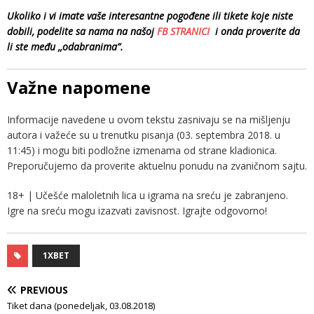
Ukoliko i vi imate vaše interesantne pogođene ili tikete koje niste
dobili, podelite sa nama na našoj
FB STRANICI
i onda proverite da
li ste među ,,odabranima”.
Važne napomene
Informacije navedene u ovom tekstu zasnivaju se na mišljenju
autora i važeće su u trenutku pisanja (03. septembra 2018. u
11:45) i mogu biti podložne izmenama od strane kladionica.
Preporučujemo da proverite aktuelnu ponudu na zvaničnom sajtu.
18+ | Učešće maloletnih lica u igrama na sreću je zabranjeno.
Igre na sreću mogu izazvati zavisnost. Igrajte odgovorno!
1XBET
PREVIOUS
Tiket dana (ponedeljak, 03.08.2018)