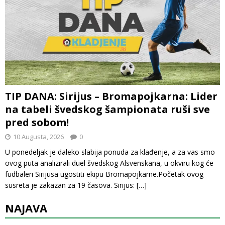
TIP DANA: Sirijus – Bromapojkarna: Lider
na tabeli švedskog šampionata ruši sve
pred sobom!
10 Augusta, 2026
0
U ponedeljak je daleko slabija ponuda za klađenje, a za vas smo
ovog puta analizirali duel švedskog Alsvenskana, u okviru kog će
fudbaleri Sirijusa ugostiti ekipu Bromapojkarne.Početak ovog
susreta je zakazan za 19 časova. Sirijus:
[…]
NAJAVA