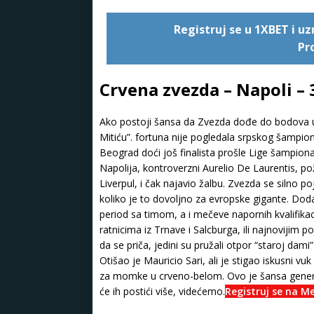
Registruj se u 1XBET i 
Pr
Crvena zvezda – Napoli –
Ako postoji šansa da Zvezda dođe do bodova u
Mitiću”. fortuna nije pogledala srpskog šampio
Beograd doći još finalista prošle Lige šampiona,
Napolija, kontroverzni Aurelio De Laurentis, pož
Liverpul, i čak najavio žalbu. Zvezda se silno po
koliko je to dovoljno za evropske gigante. Doda
period sa timom, a i mečeve napornih kvalifika
ratnicima iz Trnave i Salcburga, ili najnovijim
da se priča, jedini su pružali otpor “staroj dami”
Otišao je Mauricio Sari, ali je stigao iskusni vuk K
za momke u crveno-belom. Ovo je šansa generacij
će ih postići više, videćemo.
Registruj se na M