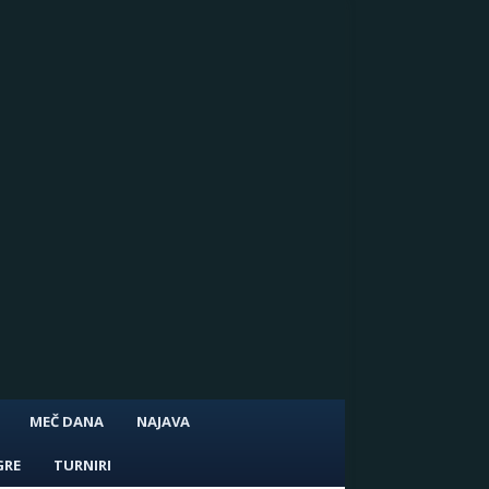
MEČ DANA
NAJAVA
GRE
TURNIRI