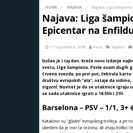
HOME
NAJAVA
Najava: Liga šampiona 1
Najava: Liga šampion
Epicentar na Enfild
17 Septembra, 2018
Peca
Najava
Došao je i taj dan. Kreće novo izdanje najbo
svetu, Lige šampiona. Posle osam dugih god
Crvena zvezda, po prvi put, čekirala kartu 
društvu evropskih “ala”, ostaje da vidimo,
sigurni. Novitet je da se utakmice igraju 
se sada utakmice igrati u 18.55h i 21h.
Barselona – PSV – 1/1, 3+
Katalonci su “gladni” evropskog trofeja, a pri 
ubeđeni da je ovo ta sezona, ali znaju koliko će