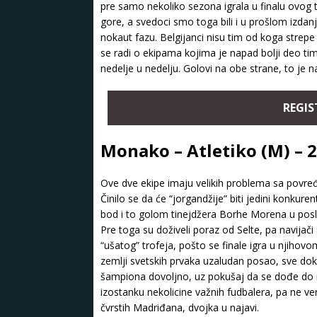
pre samo nekoliko sezona igrala u finalu ovo
gore, a svedoci smo toga bili i u prošlom izdanj
nokaut fazu. Belgijanci nisu tim od koga strepe 
se radi o ekipama kojima je napad bolji deo tim
nedelje u nedelju. Golovi na obe strane, to je n
REGIS
Monako – Atletiko (M) – 
Ove dve ekipe imaju velikih problema sa povređ
Činilo se da će “jorgandžije” biti jedini konkure
bod i to golom tinejdžera Borhe Morena u pos
Pre toga su doživeli poraz od Selte, pa navijač
“ušatog” trofeja, pošto se finale igra u njihov
zemlji svetskih prvaka uzaludan posao, sve dok s
šampiona dovoljno, uz pokušaj da se dođe do n
izostanku nekolicine važnih fudbalera, pa ne ve
čvrstih Madriđana, dvojka u najavi.