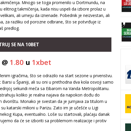
g takmičenja. Mnogo se toga promenilo u Dortmundu, na
u elitnog takmičenja, kada nisu uspeli da izbore prolaz u
velikani, ali umeju da iznenade. Pobednik je neizvestan, ali
a, za razliku od porozne odbrane, što se potvrđuje iz
aš predlog.
TRUJ SE NA 10BET
2 @
1.80
u
1xbet
enim igračima, što se odrazilo na start sezone u prvenstvu.
nt Barsi u Španiji, ali su oni u prethodna dva kola osvoji samo
lednjoj sekundi meča sa Eibarom na Vanda Metropolitanu.
i strahuju koliko je realna najava da napokon dođu do
om dvorištu. Monako je svestan da je jurnjava za titulom u
u katarski milioni u Parizu. Zato im je učešće u Ligi
ekog Kupa, eventualno. Loše su startovali, plaćaju danak
rujemo da će se izboriti sa problemom realizacije i protiv