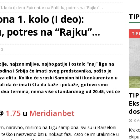
. kolo (I deo): Epicentar na Enfildu, potres na “Rajku”…
TI
a 1. kolo (I deo):
u, potres na “Rajku”…
TIP
0
lje, najzanimljive, najbogatije i ostalo “naj” lige na
ina i Srbija će imati svog predstavnika, pošto je
za elitu. Koliko će srpski šampion biti konkurentan u
 ali da će imati šta da kaže i pokaže, gotovo smo
u dva termina, nema više standardnog od 20.45, već će
TIP
Eks
dos
 @
1.75
u
Meridianbet
3 A
tom, naravno, mislimo na Ligu šampiona. Svi su u Barseloni
Krako
 teško i neizvesno biti u nokaut fazi. Zato će im utakmice u
ekipu