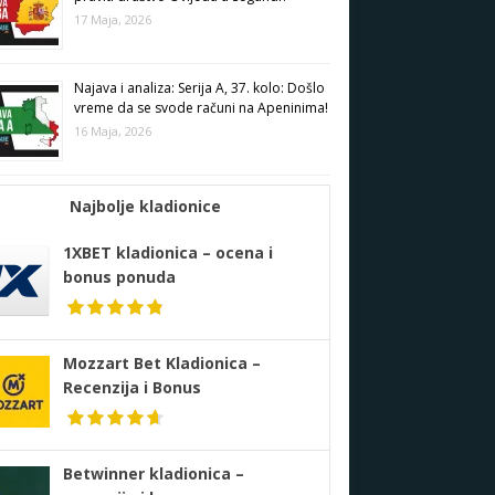
17 Maja, 2026
Najava i analiza: Serija A, 37. kolo: Došlo
vreme da se svode računi na Apeninima!
16 Maja, 2026
Najbolje kladionice
1XBET kladionica – ocena i
bonus ponuda
Mozzart Bet Kladionica –
Recenzija i Bonus
Betwinner kladionica –