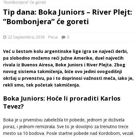
”Bombonjera” će goreti
Tip dana: Boka Juniors – River Plejt:
”Bombonjera” će goreti
22 Septembra, 2018
Peca
0
Već u šestom kolu argentinske lige igra se najveći derbi,
pa slobodno možemo reći Južne Amerike, duel najvećih
rivala iz Buenos Airesa, Boke Juniors i River Plejta. Zbog
novog sistema takmičenja, biće ovo jedini ovogodišnji
okršaj u prvenstvu, pa i to doprinosi važnosti meča, iako je,
rekli smo, tek početak takmičenja.
Boka Juniors: Hoće li proraditi Karlos
Tevez?
Boka je u prvenstvu zabeležila tri pobede, jednom je doživela
poraz, i jednom remizirala. Sve to je dovoljno za trenutno treće
mesto sa 10 bodova. Posle startne pobede nad Kordobom, vezali