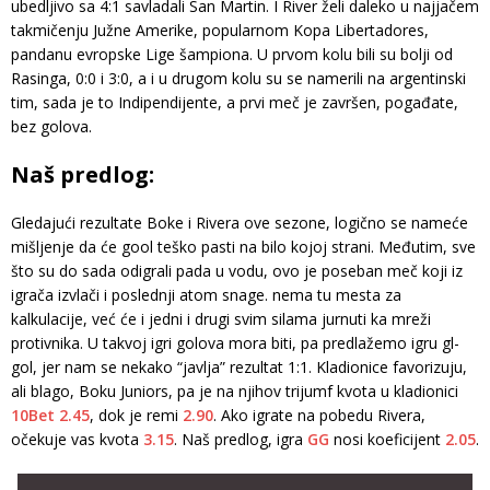
ubedljivo sa 4:1 savladali San Martin. I River želi daleko u najjačem
takmičenju Južne Amerike, popularnom Kopa Libertadores,
pandanu evropske Lige šampiona. U prvom kolu bili su bolji od
Rasinga, 0:0 i 3:0, a i u drugom kolu su se namerili na argentinski
tim, sada je to Indipendijente, a prvi meč je završen, pogađate,
bez golova.
Naš predlog:
Gledajući rezultate Boke i Rivera ove sezone, logično se nameće
mišljenje da će gool teško pasti na bilo kojoj strani. Međutim, sve
što su do sada odigrali pada u vodu, ovo je poseban meč koji iz
igrača izvlači i poslednji atom snage. nema tu mesta za
kalkulacije, već će i jedni i drugi svim silama jurnuti ka mreži
protivnika. U takvoj igri golova mora biti, pa predlažemo igru gl-
gol, jer nam se nekako “javlja” rezultat 1:1. Kladionice favorizuju,
ali blago, Boku Juniors, pa je na njihov trijumf kvota u kladionici
10Bet
2.45
, dok je remi
2.90
. Ako igrate na pobedu Rivera,
očekuje vas kvota
3.15
. Naš predlog, igra
GG
nosi koeficijent
2.05
.