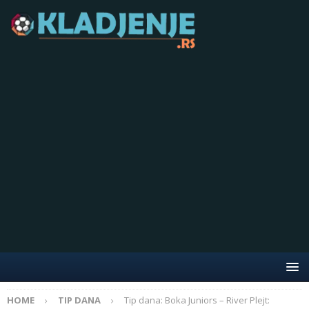
HOME
TIP DANA
Tip dana: Boka Juniors – River Plejt: