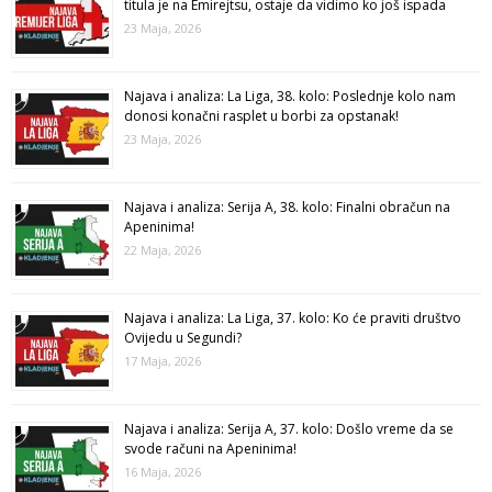
titula je na Emirejtsu, ostaje da vidimo ko još ispada
23 Maja, 2026
Najava i analiza: La Liga, 38. kolo: Poslednje kolo nam
donosi konačni rasplet u borbi za opstanak!
23 Maja, 2026
Najava i analiza: Serija A, 38. kolo: Finalni obračun na
Apeninima!
22 Maja, 2026
Najava i analiza: La Liga, 37. kolo: Ko će praviti društvo
Ovijedu u Segundi?
17 Maja, 2026
Najava i analiza: Serija A, 37. kolo: Došlo vreme da se
svode računi na Apeninima!
16 Maja, 2026