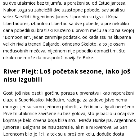
su dve utakmice bez trijumfa, a poraženi su od Estudijantesa.
Nakon toga su zabeležili dve uzastopne pobede, savladali su
velez Sarsfild i Argentinos Junors. Uporedo su igrali i Kopa
Libertadores, izbacili su Libertad sa dve pobede, a pre nekoliko
dana pobedili su brazilski Kruzeiro u prvom meču sa 2:0 na svojoj
”Bombonjeri”. Jedan zanimljiv podatak, od kada ssu na klupama
velikih rivala treneri Galjardo, odnosno Skeloto, a to je osam
međusobnih mečeva, nijednom nije pobedio domaći tim, što
nikako ne može da oraspoloži navijače Boke.
River Plejt: Loš početak sezone, iako još
nisu izgubili
Gosti još nisu osetili gorčinu poraza u prvenstvu i kao neporaženi
ulaze u Superklasiko. Međutim, razloga za zadovoljstvo nema
mnogo, jer su samo jednom pobedili, a četiri puta igrali nerešeno.
Prve tri utakmice završene su bez golova, što je bacilo u očaj sve
kojima je belo-crvena boja bliža srcu. Mreža Hurikejna, Argentinos
Juniorsa i Belgrana se nisu zatresle, ali nije ni Riverova. Sa San
Lorencom bilo je 1:1, a tek su u prošlom kolu, doduše dosta