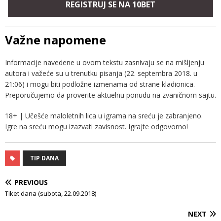
REGISTRUJ SE NA 10BET
Važne napomene
Informacije navedene u ovom tekstu zasnivaju se na mišljenju
autora i važeće su u trenutku pisanja (22. septembra 2018. u
21:06) i mogu biti podložne izmenama od strane kladionica.
Preporučujemo da proverite aktuelnu ponudu na zvaničnom sajtu.
18+ | Učešće maloletnih lica u igrama na sreću je zabranjeno.
Igre na sreću mogu izazvati zavisnost. Igrajte odgovorno!
TIP DANA
PREVIOUS
Tiket dana (subota, 22.09.2018)
NEXT