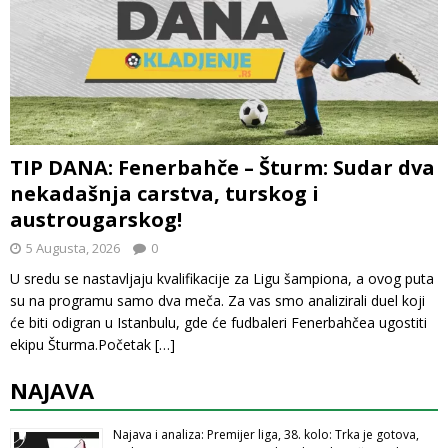
TIP DANA: Fenerbahče – Šturm: Sudar dva
nekadašnja carstva, turskog i
austrougarskog!
5 Augusta, 2026
0
U sredu se nastavljaju kvalifikacije za Ligu šampiona, a ovog puta
su na programu samo dva meča. Za vas smo analizirali duel koji
će biti odigran u Istanbulu, gde će fudbaleri Fenerbahčea ugostiti
ekipu Šturma.Početak
[…]
NAJAVA
Najava i analiza: Premijer liga, 38. kolo: Trka je gotova,