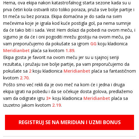
Hema, ova ekipa nakon katastrofalnog starta sezone kada su u
prva četiri kola ostvarili isto toliko poraza, pruža sve bolje partije i
tri meča su bez poraza. Ekipa domaćina je do sada na svim
mečevima koje je igrala kod kuće postigla gol, pa nema sumnje
da će tako biti i sada. Vest Hem dolazi da pobedi na ovom meču, i
sigurno je da će i oni pogoditi mrežu gostiju na ovom meču, pa
vam preporučujemo da pokušate sa igrom
GG
koju kladionica
Meridianbet
plaća sa kvotom
1.89
.
Ekipa gosta je favorit na ovom meču jer su u sjajnoj seriji
rezultata, i pružaju sve bolje partije, pa vam preporučujemo da
pokušate sa
2
koju kladionica
Meridianbet
plaća sa fantastičnom
kvotom
2.70
.
Pošto smo već rekli da je ovo meč na kom će i jedna i druga
ekipa igrati na pobedu i da se očekuje dosta golova, predlažemo
vam da odigrate igru
3+
koju kladionica
Meridianbet
plaća sa
izuzetno jakom kvotom
2.19
.
REGISTRUJ SE NA MERIDIAN I UZMI BONUS