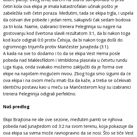
četiri kola ova ekipa je imala katastrofalan učinak pošto je
zabeležila svih četiri poraza. Međutim, tada se ekipa trgla, i uspela
da ostvari dve pobede i jedan remi, sakupivši čak sedam bodova
za tri kola. Naime, izabranici trenera Pelegrinija su najpre na
gostovanju kod Evertona slavili rezultatom 3:1, da bi nakon toga
kod kuće odigrali 0:0 protiv Čelsija, da bi nakon toga došli do
ogromnogo trijumfa protiv Mančester Junajteda (3:1).
A kada na sve to dodamo i to da se ekipa Vest Hema posle
pobeda nad Maklesfildom i Vimbldona plasirala u četvrtu rundu
Liga Kupa, onda svakako možemo zaključiti da je forma ove
ekipe na najvišem mogućem nivou. Zbog toga smo sigurni da će
ova ekipa i na ovom meču imati šta da kaže, a treba se očekivati
identičnu postavu kao u meču sa Mančesterom koji su izabranici
trenera Pelegrinija odigrali perfektno.
Naš predlog
Ekipi Brajtona ne ide ove sezone, međutim pamti se njihova
pobeda nad Junajtedom od 3:2 na svom terenu, koja pokazuje da
ova ekipa sa svima može ravnopravno da se nosi. Što se tiče Vest