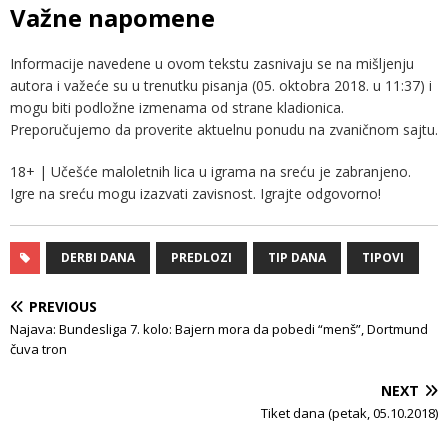
Važne napomene
Informacije navedene u ovom tekstu zasnivaju se na mišljenju
autora i važeće su u trenutku pisanja (05. oktobra 2018. u 11:37) i
mogu biti podložne izmenama od strane kladionica.
Preporučujemo da proverite aktuelnu ponudu na zvaničnom sajtu.
18+ | Učešće maloletnih lica u igrama na sreću je zabranjeno.
Igre na sreću mogu izazvati zavisnost. Igrajte odgovorno!
DERBI DANA
PREDLOZI
TIP DANA
TIPOVI
PREVIOUS
Najava: Bundesliga 7. kolo: Bajern mora da pobedi “menš”, Dortmund
čuva tron
NEXT
Tiket dana (petak, 05.10.2018)