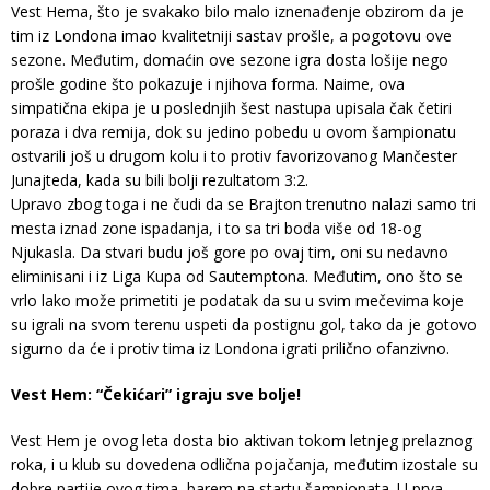
Vest Hema, što je svakako bilo malo iznenađenje obzirom da je
tim iz Londona imao kvalitetniji sastav prošle, a pogotovu ove
sezone. Međutim, domaćin ove sezone igra dosta lošije nego
prošle godine što pokazuje i njihova forma. Naime, ova
simpatična ekipa je u poslednjih šest nastupa upisala čak četiri
poraza i dva remija, dok su jedino pobedu u ovom šampionatu
ostvarili još u drugom kolu i to protiv favorizovanog Mančester
Junajteda, kada su bili bolji rezultatom 3:2.
Upravo zbog toga i ne čudi da se Brajton trenutno nalazi samo tri
mesta iznad zone ispadanja, i to sa tri boda više od 18-og
Njukasla. Da stvari budu još gore po ovaj tim, oni su nedavno
eliminisani i iz Liga Kupa od Sautemptona. Međutim, ono što se
vrlo lako može primetiti je podatak da su u svim mečevima koje
su igrali na svom terenu uspeti da postignu gol, tako da je gotovo
sigurno da će i protiv tima iz Londona igrati prilično ofanzivno.
Vest Hem: “Čekićari” igraju sve bolje!
Vest Hem je ovog leta dosta bio aktivan tokom letnjeg prelaznog
roka, i u klub su dovedena odlična pojačanja, međutim izostale su
dobre partije ovog tima, barem na startu šampionata. U prva