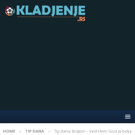
HOME
TIP DANA
Tip dana: Brajton – Vest Hem: Gost je bolja