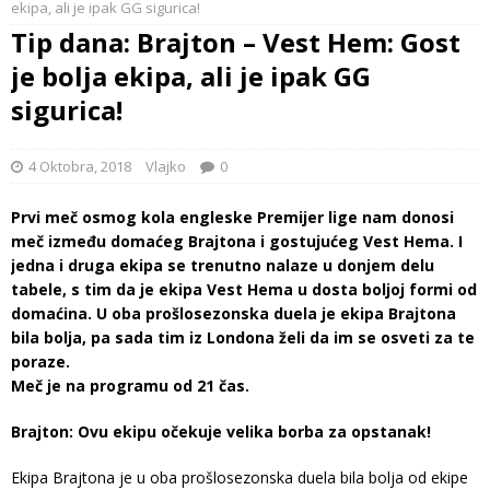
ekipa, ali je ipak GG sigurica!
Tip dana: Brajton – Vest Hem: Gost
je bolja ekipa, ali je ipak GG
sigurica!
4 Oktobra, 2018
Vlajko
0
Prvi meč osmog kola engleske Premijer lige nam donosi
meč između domaćeg Brajtona i gostujućeg Vest Hema. I
jedna i druga ekipa se trenutno nalaze u donjem delu
tabele, s tim da je ekipa Vest Hema u dosta boljoj formi od
domaćina. U oba prošlosezonska duela je ekipa Brajtona
bila bolja, pa sada tim iz Londona želi da im se osveti za te
poraze.
Meč je na programu od 21 čas.
Brajton: Ovu ekipu očekuje velika borba za opstanak!
Ekipa Brajtona je u oba prošlosezonska duela bila bolja od ekipe