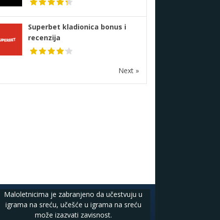
Superbet kladionica bonus i
recenzija
Next »
Maloletnicima je zabranjeno da učestvuju u
igrama na sreću, učešće u igrama na sreću
može izazvati zavisnost.