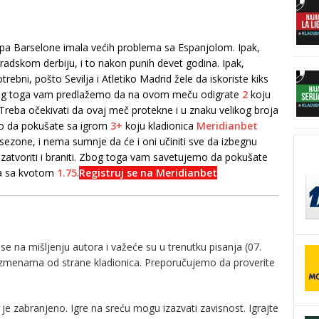
ekipa Barselone imala većih problema sa Espanjolom. Ipak,
adskom derbiju, i to nakon punih devet godina. Ipak,
ebni, pošto Sevilja i Atletiko Madrid žele da iskoriste kiks
og toga vam predlažemo da na ovom meču odigrate
2
koju
 Treba očekivati da ovaj meč protekne i u znaku velikog broja
o da pokušate sa igrom
3+
koju kladionica
Meridianbet
 sezone, i nema sumnje da će i oni učiniti sve da izbegnu
zatvoriti i braniti. Zbog toga vam savetujemo da pokušate
a sa kvotom
1.75
.
Registruj se na Meridianbet
e na mišljenju autora i važeće su u trenutku pisanja (07.
izmenama od strane kladionica. Preporučujemo da proverite
je zabranjeno. Igre na sreću mogu izazvati zavisnost. Igrajte