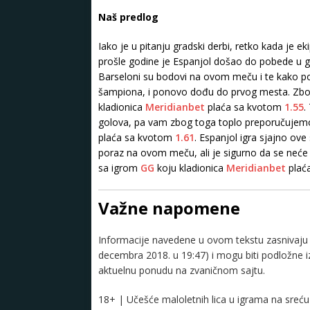
Naš predlog
Iako je u pitanju gradski derbi, retko kada je 
prošle godine je Espanjol došao do pobede u gr
Barseloni su bodovi na ovom meču i te kako potr
šampiona, i ponovo dođu do prvog mesta. Zb
kladionica
Meridianbet
plaća sa kvotom
1.55
.
golova, pa vam zbog toga toplo preporučujem
plaća sa kvotom
1.61
. Espanjol igra sjajno ove
poraz na ovom meču, ali je sigurno da se neće 
sa igrom
GG
koju kladionica
Meridianbet
plać
Važne napomene
Informacije navedene u ovom tekstu zasnivaju s
decembra 2018. u 19:47) i mogu biti podložne 
aktuelnu ponudu na zvaničnom sajtu.
18+ | Učešće maloletnih lica u igrama na sreću 