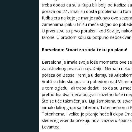
treba dodati da su u Kupu bili bolji od Kadiza s
poraza od 2:1. Imali su dosta problema i u tom
fudbalera na koje je manje računao ove sezone
zamenama ipak u finišu meča stigao do pobede
U prvenstvu su prvo poraženi kod Sevilje, nako
Đirone. U prošlom kolu su potpuno neočekivano 
Barselona: Stvari za sada teku po planu!
Barselona je imala svoje loše momente ove sezon
za aktuelnog prvaka i najvažnije. Nemaju nek
poraza od Betisa i remija u derbiju sa Atletiko
Vratili su lidersku poziciju pobedom nad Viljare
u tom ogledu, ali treba dodati i to da su u meč
prethodna dva meča odigrali izuzetno loše i nep
Što se tiče takmičenja u Ligi šampiona, tu stva
nimalo lakoj grupi sa Interom, Totenhemom i P
Totenhema, i veliko je pitanje hoće li ekipa Er
sledećeg vikenda očekuju novi izazovi u špan
Levantea.