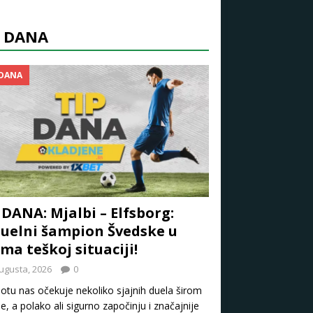
P DANA
 DANA
 DANA: Mjalbi – Elfsborg:
uelni šampion Švedske u
ma teškoj situaciji!
ugusta, 2026
0
otu nas očekuje nekoliko sjajnih duela širom
e, a polako ali sigurno započinju i značajnije