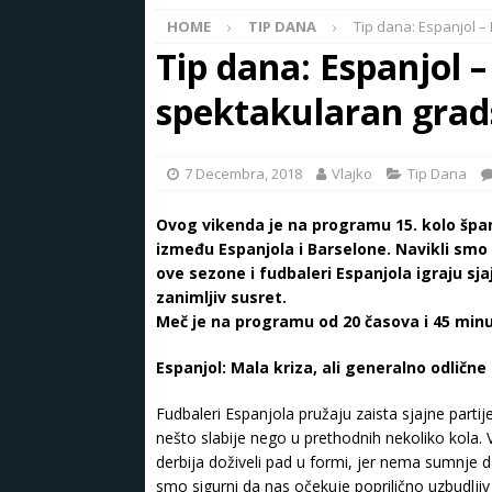
HOME
TIP DANA
Tip dana: Espanjol –
Tip dana: Espanjol 
spektakularan grads
7 Decembra, 2018
Vlajko
Tip Dana
Ovog vikenda je na programu 15. kolo špan
između Espanjola i Barselone. Navikli smo 
ove sezone i fudbaleri Espanjola igraju s
zanimljiv susret.
Meč je na programu od 20 časova i 45 minu
Espanjol: Mala kriza, ali generalno odlične 
Fudbaleri Espanjola pružaju zaista sjajne part
nešto slabije nego u prethodnih nekoliko kola. 
derbija doživeli pad u formi, jer nema sumnje 
smo sigurni da nas očekuje poprilično uzbudljiv