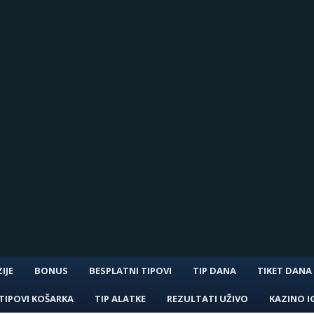
IJE
BONUS
BESPLATNI TIPOVI
TIP DANA
TIKET DANA
TIPOVI KOŠARKA
TIP ALATKE
REZULTATI UŽIVO
KAZINO I