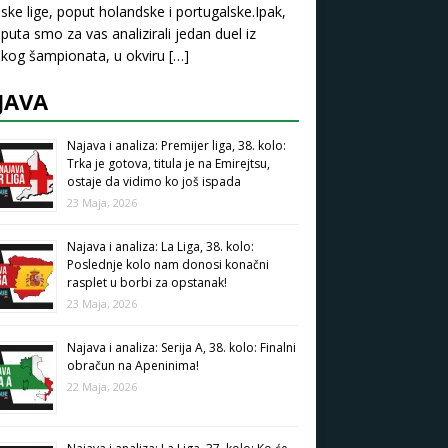
ske lige, poput holandske i portugalske.Ipak,
puta smo za vas analizirali jedan duel iz
kog šampionata, u okviru
[…]
JAVA
Najava i analiza: Premijer liga, 38. kolo:
Trka je gotova, titula je na Emirejtsu,
ostaje da vidimo ko još ispada
23 Maja, 2026
Najava i analiza: La Liga, 38. kolo:
Poslednje kolo nam donosi konačni
rasplet u borbi za opstanak!
23 Maja, 2026
Najava i analiza: Serija A, 38. kolo: Finalni
obračun na Apeninima!
22 Maja, 2026