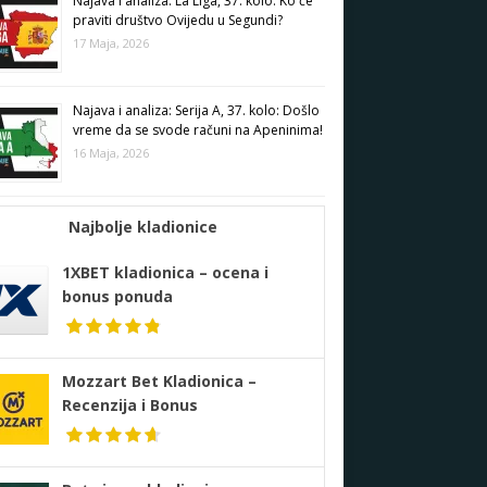
Najava i analiza: La Liga, 37. kolo: Ko će
praviti društvo Ovijedu u Segundi?
17 Maja, 2026
Najava i analiza: Serija A, 37. kolo: Došlo
vreme da se svode računi na Apeninima!
16 Maja, 2026
Najbolje kladionice
1XBET kladionica – ocena i
bonus ponuda
Mozzart Bet Kladionica –
Recenzija i Bonus