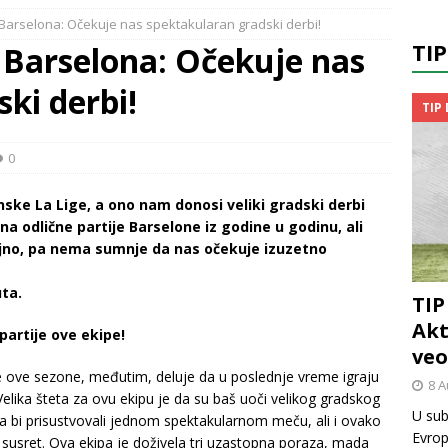
 Barselona: Očekuje nas spektakularan gradski derbi!
TI
– Barselona: Očekuje nas
ki derbi!
TIP
0
ske La Lige, a ono nam donosi veliki gradski derbi
na odlične partije Barselone iz godine u godinu, ali
jajno, pa nema sumnje da nas očekuje izuzetno
ta.
TIP
Akt
partije ove ekipe!
veo
ije ove sezone, međutim, deluje da u poslednje vreme igraju
8 A
Velika šteta za ovu ekipu je da su baš uoči velikog gradskog
U sub
da bi prisustvovali jednom spektakularnom meču, ali i ovako
Evrop
 susret. Ova ekipa je doživela tri uzastopna poraza, mada