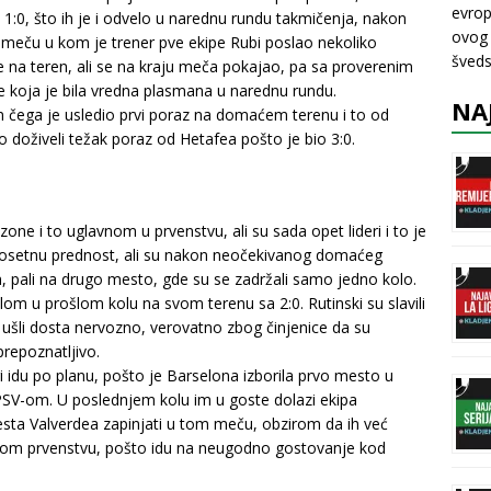
evrop
a 1:0, što ih je i odvelo u narednu rundu takmičenja, nakon
ovog 
 meču u kom je trener pve ekipe Rubi poslao nekoliko
šveds
 na teren, ali se na kraju meča pokajao, pa sa proverenim
 koja je bila vredna plasmana u narednu rundu.
NA
n čega je usledio prvi poraz na domaćem terenu i to od
doživeli težak poraz od Hetafea pošto je bio 3:0.
e i to uglavnom u prvenstvu, ali su sada opet lideri i to je
u osetnu prednost, ali su nakon neočekivanog domaćeg
m, pali na drugo mesto, gde su se zadržali samo jedno kolo.
alom u prošlom kolu na svom terenu sa 2:0. Rutinski su slavili
 ušli dosta nervozno, verovatno zbog činjenice da su
repoznatljivo.
ri idu po planu, pošto je Barselona izborila prvo mesto u
SV-om. U poslednjem kolu im u goste dolazi ekipa
nesta Valverdea zapinjati u tom meču, obzirom da ih već
skom prvenstvu, pošto idu na neugodno gostovanje kod