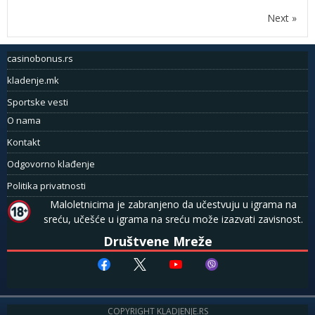
Next »
casinobonus.rs
kladenje.mk
Sportske vesti
O nama
Kontakt
Odgovorno klađenje
Politika privatnosti
Maloletnicima je zabranjeno da učestvuju u igrama na
sreću, učešće u igrama na sreću može izazvati zavisnost.
Društvene Mreže
COPYRIGHT KLADJENJE.RS