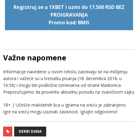
Registruj se u 1XBET i uzmi do 17.500 RSD BEZ
PROIGRAVANJA
Promo kod: BMG
Važne napomene
Informacije navedene u ovom tekstu zasnivaju se na mišljenju
autora i važeće su u trenutku pisanja (18. decembra 2018. u
16:58) i mogu biti podložne izmenama od strane kladionica.
Preporučujemo da proverite aktuelnu ponudu na zvaničnom sajtu.
18+ | Učešće maloletnih lica u igrama na sreću je zabranjeno.
Igre na sreću mogu izazvati zavisnost. Igrajte odgovorno!
DERBI DANA