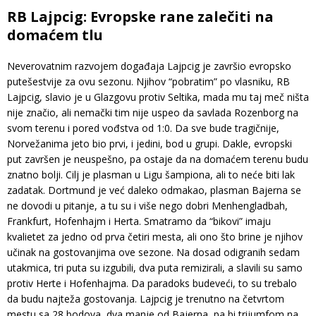
RB Lajpcig: Evropske rane zalečiti na
domaćem tlu
Neverovatnim razvojem događaja Lajpcig je završio evropsko
putešestvije za ovu sezonu. Njihov “pobratim” po vlasniku, RB
Lajpcig, slavio je u Glazgovu protiv Seltika, mada mu taj meč ništa
nije značio, ali nemački tim nije uspeo da savlada Rozenborg na
svom terenu i pored vođstva od 1:0. Da sve bude tragičnije,
Norvežanima jeto bio prvi, i jedini, bod u grupi. Dakle, evropski
put završen je neuspešno, pa ostaje da na domaćem terenu budu
znatno bolji. Cilj je plasman u Ligu šampiona, ali to neće biti lak
zadatak. Dortmund je već daleko odmakao, plasman Bajerna se
ne dovodi u pitanje, a tu su i više nego dobri Menhengladbah,
Frankfurt, Hofenhajm i Herta. Smatramo da “bikovi” imaju
kvalietet za jedno od prva četiri mesta, ali ono što brine je njihov
učinak na gostovanjima ove sezone. Na dosad odigranih sedam
utakmica, tri puta su izgubili, dva puta remizirali, a slavili su samo
protiv Herte i Hofenhajma. Da paradoks budeveći, to su trebalo
da budu najteža gostovanja. Lajpcig je trenutno na četvrtom
mestu sa 28 bodova, dva manje od Bajerna, pa bi trijumfom na