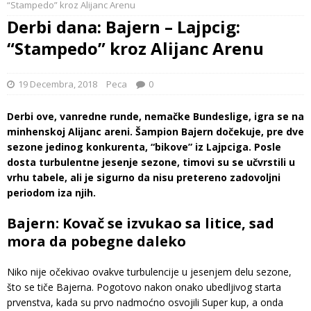
“Stampedo” kroz Alijanc Arenu
Derbi dana: Bajern – Lajpcig:
“Stampedo” kroz Alijanc Arenu
19 Decembra, 2018
Peca
0
Derbi ove, vanredne runde, nemačke Bundeslige, igra se na
minhenskoj Alijanc areni. Šampion Bajern dočekuje, pre dve
sezone jedinog konkurenta, “bikove” iz Lajpciga. Posle
dosta turbulentne jesenje sezone, timovi su se učvrstili u
vrhu tabele, ali je sigurno da nisu pretereno zadovoljni
periodom iza njih.
Bajern: Kovač se izvukao sa litice, sad
mora da pobegne daleko
Niko nije očekivao ovakve turbulencije u jesenjem delu sezone,
što se tiče Bajerna. Pogotovo nakon onako ubedljivog starta
prvenstva, kada su prvo nadmoćno osvojili Super kup, a onda