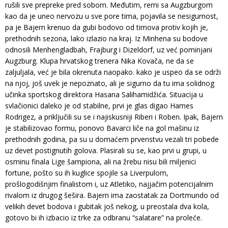
rušili sve prepreke pred sobom. Međutim, remi sa Augzburgom
kao da je uneo nervozu u sve pore tima, pojavila se nesigurnost,
pa je Bajern krenuo da gubi bodovo od timova protiv kojih je,
prethodnih sezona, lako izlazio na kraj. Iz Minhena su bodove
odnosili Menhengladbah, Frajburg i Dizeldorf, uz već pominjani
Augzburg. Klupa hrvatskog trenera Nika Kovača, ne da se
zaljuljala, već je bila okrenuta naopako. kako je uspeo da se održi
na njoj, još uvek je nepoznato, ali je sigurno da tu ima solidnog
učinka sportskog direktora Hasana Salihamidžića. Situacija u
svlačionici daleko je od stabilne, prvi je glas digao Hames
Rodrigez, a priključili su se i najiskusniji Riberi i Roben. Ipak, Bajern
je stabilizovao formu, ponovo Bavarci liče na gol mašinu iz
prethodnih godina, pa su u domaćem prvenstvu vezali tri pobede
uz devet postignutih golova. Plasirali su se, kao prvi u grupi, u
osminu finala Lige šampiona, ali na žrebu nisu bili miljenici
fortune, pošto su ih kuglice spojile sa Liverpulom,
prošlogodišnjim finalistom i, uz Atletiko, najjačim potencijalnim
rivalom iz drugog šešira. Bajern ima zaostatak za Dortmundo od
velikih devet bodova i gubitak još nekog, u preostala dva kola,
gotovo bi ih izbacio iz trke za odbranu “salatare” na proleće.