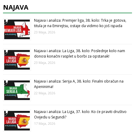
NAJAVA
Najava i analiza: Premijer liga, 38. kolo: Trka je gotova,
titula je na Emirejtsu, ostaje da vidimo ko još ispada
23 Maja, 2026
Najava i analiza: La Liga, 38. kolo: Poslednje kolo nam
donosi konačni rasplet u borbi za opstanak!
23 Maja, 2026
Najava i analiza: Serija A, 38. kolo: Finalni obračun na
Apeninima!
22 Maja, 2026
Najava i analiza: La Liga, 37. kolo: Ko će praviti društvo
Ovijedu u Segundi?
17 Maja, 2026