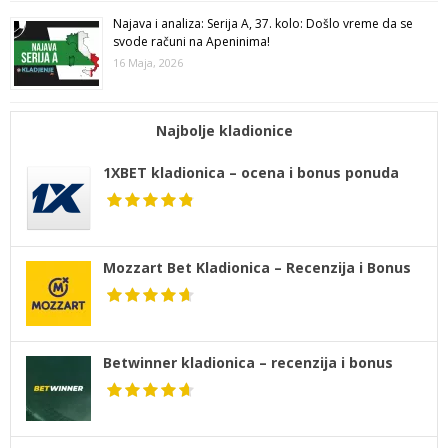
Najava i analiza: Serija A, 37. kolo: Došlo vreme da se
svode računi na Apeninima!
16 Maja, 2026
Najbolje kladionice
1XBET kladionica – ocena i bonus ponuda
Mozzart Bet Kladionica – Recenzija i Bonus
Betwinner kladionica – recenzija i bonus