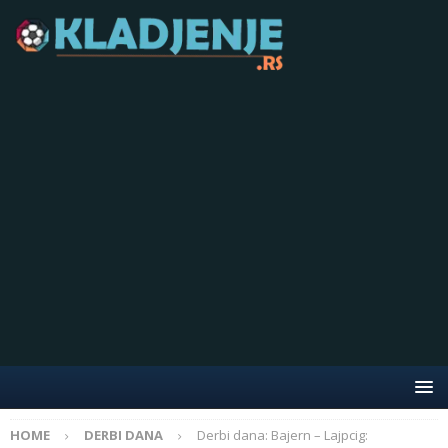
HOME
DERBI DANA
Derbi dana: Bajern – Lajpcig: