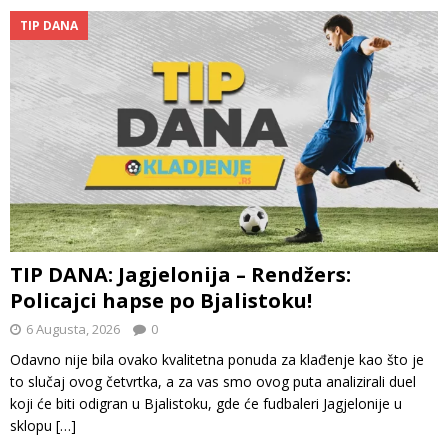
TIP DANA
TIP DANA: Jagjelonija – Rendžers:
Policajci hapse po Bjalistoku!
6 Augusta, 2026
0
Odavno nije bila ovako kvalitetna ponuda za klađenje kao što je
to slučaj ovog četvrtka, a za vas smo ovog puta analizirali duel
koji će biti odigran u Bjalistoku, gde će fudbaleri Jagjelonije u
sklopu
[…]