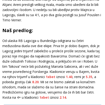
Alijanc Areni prestigli velikog rivala, mada smo ubeđeni da bi bili
zadovoljni i bodom. U nedelju su bili ubedljivi protiv Majnca u
Lajpcigu, slavili su sa 4:1, a po dva gola postigli su Jusuf Pouslen i
Timo Verner.
Naš predlog:
Od ulaska RB Lajpciga u Bundesligu odigrana su četiri
međusobna duela ove dve ekipe. Prva tri je dobio Bajern, dok je
Lajpcig jedini trijumf zabeležio u proleće prošle sezone, kada taj
poraz nije mogao da napakosti Bavarcima. Domaći će igrati bez
duže odsutnih Tolisoa i Rodrigeza, a priključio im se i Roben. U
tim “bikova” neće biti požutelog Marsela Sabicera, ali i već duže
vreme povređenog Forsberga. Kladionice veruju u Bajern, kvota
na njihov trijumf u kladionici
1xbet
iznosi
1.40
, remi je
5.35
, a
pobeda gostiju čak
8.20
. Mi se ne bismo zaletali sa konačnim
ishodom, mada se slažemo da su šanse na strani domaćina.
Predložićemo igru na golove, verujemo da će ih biti bar četri.
Kvota na 4+ u kladionici
1xbet
iznosi
2.14
.