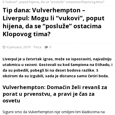
li “vukovi”, poput hijena, da se “posluže” ostacima Klopovog tima?
Tip dana: Vulverhempton –
Liverpul: Mogu li “vukovi”, poput
hijena, da se “posluže” ostacima
Klopovog tima?
6 Januara, 2019
Peca
0
Liverpul je u četvrtak igrao, može se ispostaviti, najvažniju
utakmicu u sezoni. Gostovali su kod šampiona na Etihadu, i
da su pobedili, pobegli bi na deset bodova razlike. S
obzirom da su izgubili, sada je distanca samo četiri boda.
Vulverhempton: Domaćin želi revanš za
porat u prvenstvu, a pravi je čas za
osvetu
Sigurni smo da Vulverhempton nije omiljeni tim kladiocima na