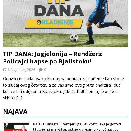
TIP DANA: Jagjelonija – Rendžers:
Policajci hapse po Bjalistoku!
6 Augusta, 2026
0
Odavno nije bila ovako kvalitetna ponuda za klađenje kao što je
to slučaj ovog četvrtka, a za vas smo ovog puta analizirali duel
koji će biti odigran u Bjalistoku, gde će fudbaleri Jagjelonije u
sklopu
[…]
NAJAVA
Najava i analiza: Premijer liga, 38. kolo: Trka je gotova,
titula je na Emirejtsu, ostaje da vidimo ko još ispada