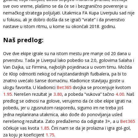
sve ovo vreme, plašimo se da će se i bezgranično poverenje u
nemačkog stratega poljuljati. Utakmica FA Kupa Liverpulu sad nije
u fokusu, ali je dobro došla da se igrači “vrate” i da prvenstvo
nastave u istom ritmu, u kome su okončali 2018. godinu.
Naš predlog:
Ove dve ekipe igrale su na istom mestu pre manje od 20 dana u
prvenstvu. Tada je Liverpul lako pobedio sa 2:0, golovima Salaha i
Van Dajka, uz Firmina, najboljih pojedinaca u ovom timu. Možda
će Klop odmoriti nekog od najstandardnijih fudbalera, pa bi to
znatno uvećalo šanse domaćinu. Kladionice stavljaju goste u
ulogu favorita. U kladionici
Bet365
dvojka se procenjuje kvotom
1.95
. Nerešen rezultat je
3.80
, a pobeda “vukova” tačno
4.00
. Naš
predlog se odnosi na golove, verujemo da će obe ekipe igrati na
pobedu, jer u zgusnutom rasporedu, sigurno im ne treba još
jedna neplanirana utakmica, ako dođe do ponovljanja usled
nerešenog rezultata. Zato predlažemo da odigrate 3+, a u
Bet365
očekuje vas kvota
1.85
. Čini nam se da je prolazna i igra gol-gol,
za koju je koeficijent
1.75
.