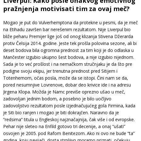
Liverpul: Kako posle onakvog emotivnog
pražnjenja motivisati tim za ovaj meč?
Mogao je put do Vulverhemptona da protekne u pesmi, da je meč
na Etihadu završen bar nerešenim rezultatom. Nije Liverpul bio
bliže peharu Premijer lige još od onog klizanja Stivena Džerarda
protiv Čelsija 2014. godine. Jeste tek prošla polovina sezone, ali bi
deset bodova bila ogromna prednost za tim koji je do odlaska u
Mančester izgubio ukupno šest bodova, a nije izgubio nijednom.
Sada je to već prošlost i na nemačkom stručnjaku je da što pre
podigne svoju ekipu, jer trenutna prednost pred Sitijem i
Totenhemom, očas posla, može da se istopi. Čini nam se da,
pored nesumnjive Lovrenove, dobar deo krivice ide i na adresu
Jirgena Klopa. Možda je Namc previše oprezno ušao u meč,
zadovoljan jednim bodom, a posebno je bilo uočljivo
zadovoljstvo rezultatom posle izjednačujućeg gola Firmina, kada
je Siti bio ranjen i mogao je biti dokrajčen. Naravno da je
“redsima” titula u Engleskoj najznačajnija, čak više i od evropske.
Pehar nije sleteo na Enfild gotovo tri decenije, a onaj “ušati”
osvojen je 2005. pod Rafom Benitezom. Ako ni ovo ne bude “ta”
godina, koju navijači, dosta strpljivo moramo priznati, očekuju