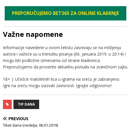
PREPORUČUJEMO BET365 ZA ONLINE KLAĐENJE
Važne napomene
Informacije navedene u ovom tekstu zasnivaju se na mišljenju
autora i važeće su u trenutku pisanja (06. januara 2019. u 20:14) i
mogu biti podložne izmenama od strane kladionica.
Preporučujemo da proverite aktuelnu ponudu na zvaničnom sajtu.
18+ | Učešće maloletnih lica u igrama na sreću je zabranjeno.
Igre na sreću mogu izazvati zavisnost. Igrajte odgovorno!
TIP DANA
PREVIOUS
Tiket dana (nedelja, 06.01.2019)