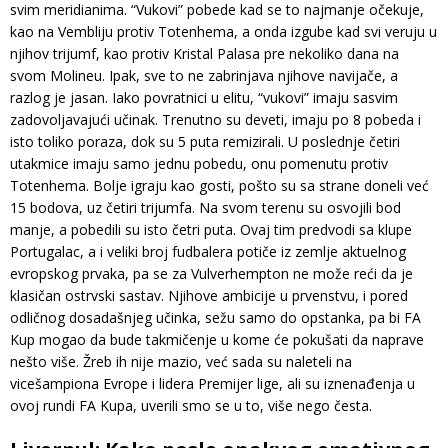
svim meridianima. “Vukovi” pobede kad se to najmanje očekuje,
kao na Vembliju protiv Totenhema, a onda izgube kad svi veruju u
njihov trijumf, kao protiv Kristal Palasa pre nekoliko dana na
svom Molineu. Ipak, sve to ne zabrinjava njihove navijače, a
razlog je jasan. Iako povratnici u elitu, “vukovi” imaju sasvim
zadovoljavajući učinak. Trenutno su deveti, imaju po 8 pobeda i
isto toliko poraza, dok su 5 puta remizirali. U poslednje četiri
utakmice imaju samo jednu pobedu, onu pomenutu protiv
Totenhema. Bolje igraju kao gosti, pošto su sa strane doneli već
15 bodova, uz četiri trijumfa. Na svom terenu su osvojili bod
manje, a pobedili su isto četri puta. Ovaj tim predvodi sa klupe
Portugalac, a i veliki broj fudbalera potiče iz zemlje aktuelnog
evropskog prvaka, pa se za Vulverhempton ne može reći da je
klasičan ostrvski sastav. Njihove ambicije u prvenstvu, i pored
odličnog dosadašnjeg učinka, sežu samo do opstanka, pa bi FA
Kup mogao da bude takmičenje u kome će pokušati da naprave
nešto više. Žreb ih nije mazio, već sada su naleteli na
vicešampiona Evrope i lidera Premijer lige, ali su iznenađenja u
ovoj rundi FA Kupa, uverili smo se u to, više nego česta.