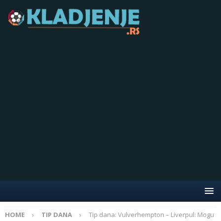
HOME
TIP DANA
Tip dana: Vulverhempton – Liverpul: Mogu