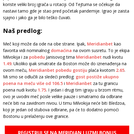
koriste veliki broj igrača u rotaciji. Od Tejtuma se očekuje da
nastavi tamo gde je stao pred početak pandemije. Igrao je zaista
sjajno i jako ga je bilo teško čuvati.
Naš predlog:
Meč koji može da ode na obe strane. Ipak,
Meridianbet
kao
favorita vidi nominalnog
domaćina
na ovom susretu. To je ekipa
Milvokija i za
pobedu
Janisovog tima
Meridianbet
nudi kvotu
1.49
. Ukoliko ipak smatrate da Boston može do iznenađenja na
ovom meču,
Meridianbet
pobedu gostiju
plaća kvotom
2.65
.
Mi smo se odlučili za sledeći predlog:
gost postiže ukupno
poena na meču više od 106.5
i
Meridianbet
za tu granicu
poena nudi kvotu
1.75
. I jedan i drugi tim igraju u brzom ritmu,
ovo je uvodni meč posle velike pauze i smatramo da odbrane
neće biti na zavidnom nivou. U timu Milvokija neće biti Bledzoa,
koji je jedan od stubova odbrane, pa će to dodatno pomoći
Bostonu u prelaženju ove granice.
REGISTRUJ SE NA MERIDIAN I UZMI BONUS