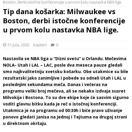
Boston, derbi istočne konferencije u prvom kolu nastavka NBA lige.
Tip dana košarka: Milwaukee vs
Boston, derbi istočne konferencije
u prvom kolu nastavka NBA lige.
31 Jula, 2020
Kapiten
0
Nastavila se NBA liga u “Dizni svetu” u Orlandu. Mečevima
NOLA- Utah i LAL – LAC, posle dva meseca pauze gledali
smo najkvalitetniju svetsku košarku. Obe utakmice su bile
rezultatski jako zanimljive i pobede su odneli Utah i LAL u
poslednjim sekundama meča. Danas i večeras na
programu veliki broj mečeva, ali se nekako izdvaja susret
Milvokija i Bostona. To su dve ekipe koje će sasvim sigurno
voditi glavnu bitku kada je reč o istočnoj konferenciji.
Utakmica je na programu od 00:30h i biće pravo uživanje
ponovo gledati Janisa na jednoj i Tejtuma na drugoj strani
u direktnom okršaju.