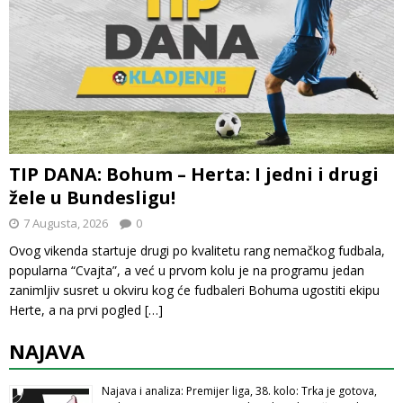
TIP DANA: Bohum – Herta: I jedni i drugi
žele u Bundesligu!
7 Augusta, 2026
0
Ovog vikenda startuje drugi po kvalitetu rang nemačkog fudbala,
popularna “Cvajta”, a već u prvom kolu je na programu jedan
zanimljiv susret u okviru kog će fudbaleri Bohuma ugostiti ekipu
Herte, a na prvi pogled
[…]
NAJAVA
Najava i analiza: Premijer liga, 38. kolo: Trka je gotova,