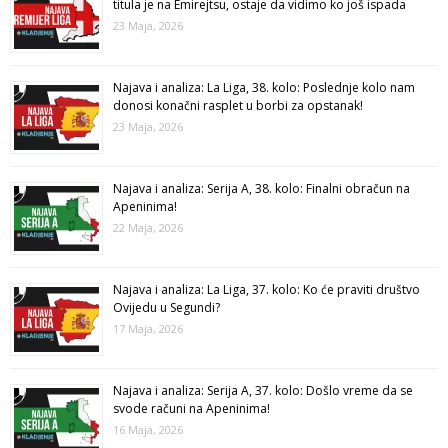
titula je na Emirejtsu, ostaje da vidimo ko još ispada
23 Maja, 2026
Najava i analiza: La Liga, 38. kolo: Poslednje kolo nam
donosi konačni rasplet u borbi za opstanak!
23 Maja, 2026
Najava i analiza: Serija A, 38. kolo: Finalni obračun na
Apeninima!
22 Maja, 2026
Najava i analiza: La Liga, 37. kolo: Ko će praviti društvo
Ovijedu u Segundi?
17 Maja, 2026
Najava i analiza: Serija A, 37. kolo: Došlo vreme da se
svode računi na Apeninima!
16 Maja, 2026