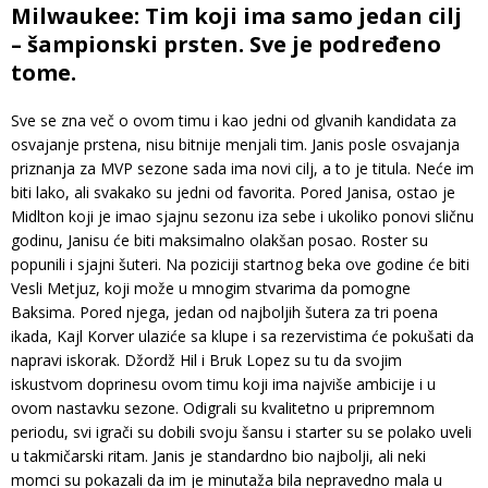
Milwaukee: Tim koji ima samo jedan cilj
– šampionski prsten. Sve je podređeno
tome.
Sve se zna več o ovom timu i kao jedni od glvanih kandidata za
osvajanje prstena, nisu bitnije menjali tim. Janis posle osvajanja
priznanja za MVP sezone sada ima novi cilj, a to je titula. Neće im
biti lako, ali svakako su jedni od favorita. Pored Janisa, ostao je
Midlton koji je imao sjajnu sezonu iza sebe i ukoliko ponovi sličnu
godinu, Janisu će biti maksimalno olakšan posao. Roster su
popunili i sjajni šuteri. Na poziciji startnog beka ove godine će biti
Vesli Metjuz, koji može u mnogim stvarima da pomogne
Baksima. Pored njega, jedan od najboljih šutera za tri poena
ikada, Kajl Korver ulaziće sa klupe i sa rezervistima će pokušati da
napravi iskorak. Džordž Hil i Bruk Lopez su tu da svojim
iskustvom doprinesu ovom timu koji ima najviše ambicije i u
ovom nastavku sezone. Odigrali su kvalitetno u pripremnom
periodu, svi igrači su dobili svoju šansu i starter su se polako uveli
u takmičarski ritam. Janis je standardno bio najbolji, ali neki
momci su pokazali da im je minutaža bila nepravedno mala u