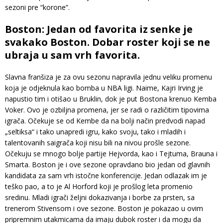
sezoni pre “korone”.
Boston: Jedan od favorita iz senke je
svakako Boston. Dobar roster koji se ne
ubraja u sam vrh favorita.
Slavna franšiza je za ovu sezonu napravila jednu veliku promenu
koja je odjeknula kao bomba u NBA ligi. Naime, Kajri Irving je
napustio tim i otišao u Bruklin, dok je put Bostona krenuo Kemba
Voker. Ovo je ozbiljna promena, jer se radi o različitim tipovima
igrača. Očekuje se od Kembe da na bolji način predvodi napad
„seltiksa“ i tako unapredi igru, kako svoju, tako i mladih i
talentovanih saigrača koji nisu bili na nivou prošle sezone.
Očekuju se mnogo bolje partije Hejvorda, kao i Tejtuma, Brauna i
Smarta. Boston je i ove sezone opravdano bio jedan od glavnih
kandidata za sam vrh istočne konferencije. Jedan odlazak im je
teško pao, a to je Al Horford koji je prošlog leta promenio
sredinu. Mladi igrači željni dokazivanja i borbe za prsten, sa
trenerom Stivensom i ove sezone. Boston je pokazao u ovim
pripremnim utakmicama da imaju dubok roster i da mogu da