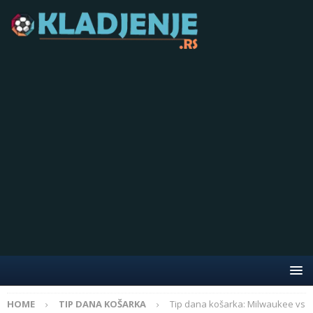
HOME
TIP DANA KOŠARKA
Tip dana košarka: Milwaukee vs