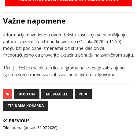
Važne napomene
Informacije navedene u ovom tekstu zasnivaju se na mišljenju
autora i važeće su u trenutku pisanja (31. jula 2020. u 11:50) i
mogu biti podložne izmenama od strane kladionica.
Preporučujemo da proverite aktuelnu ponudu na zvaničnom sajtu.
18+ | Učešće maloletnih lica u igrama na sreću je zabranjeno.
Igre na sreću mogu izazvati zavisnost. Igrajte odgovorno!
BOSTON
MILWAUKEE
NBA
TIP DANA KOŠARKA
PREVIOUS
Tiket dana (petak, 31.07.2020)