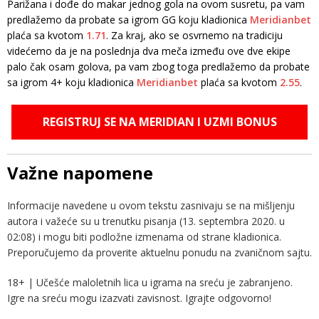
Parižana i dođe do makar jednog gola na ovom susretu, pa vam
predlažemo da probate sa igrom GG koju kladionica
Meridianbet
plaća sa kvotom
1.71
. Za kraj, ako se osvrnemo na tradiciju
videćemo da je na poslednja dva meča između ove dve ekipe
palo čak osam golova, pa vam zbog toga predlažemo da probate
sa igrom 4+ koju kladionica
Meridianbet
plaća sa kvotom
2.55
.
REGISTRUJ SE NA MERIDIAN I UZMI BONUS
Važne napomene
Informacije navedene u ovom tekstu zasnivaju se na mišljenju
autora i važeće su u trenutku pisanja (13. septembra 2020. u
02:08) i mogu biti podložne izmenama od strane kladionica.
Preporučujemo da proverite aktuelnu ponudu na zvaničnom sajtu.
18+ | Učešće maloletnih lica u igrama na sreću je zabranjeno.
Igre na sreću mogu izazvati zavisnost. Igrajte odgovorno!