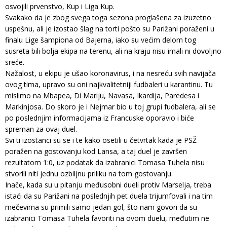
osvojili prvenstvo, Kup i Liga Kup.
Svakako da je zbog svega toga sezona proglašena za izuzetno
uspešnu, ali je izostao šlag na torti pošto su Parižani poraženi u
finalu Lige šampiona od Bajerna, iako su većim delom tog
susreta bili bolja ekipa na terenu, ali na kraju nisu imali ni dovoljno
sreće.
Nažalost, u ekipu je ušao koronavirus, i na nesreću svih navijača
ovog tima, upravo su oni najkvalitetniji fudbaleri u karantinu. Tu
mislimo na Mbapea, Di Mariju, Navasa, Ikardija, Paredesa i
Markinjosa. Do skoro je i Nejmar bio u toj grupi fudbalera, ali se
po poslednjim informacijama iz Francuske oporavio i biće
spreman za ovaj duel.
Svi ti izostanci su se i te kako osetili u četvrtak kada je PSŽ
poražen na gostovanju kod Lansa, a taj duel je završen
rezultatom 1:0, uz podatak da izabranici Tomasa Tuhela nisu
stvorili niti jednu ozbiljnu priliku na tom gostovanju.
Inače, kada su u pitanju međusobni dueli protiv Marselja, treba
istaći da su Parižani na poslednjih pet duela trijumfovali i na tim
mečevima su primili samo jedan gol, što nam govori da su
izabranici Tomasa Tuhela favoriti na ovom duelu, međutim ne