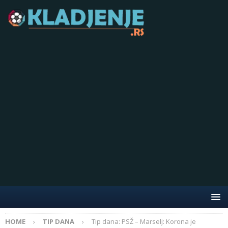
HOME
TIP DANA
Tip dana: PSŽ – Marselj: Korona je