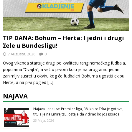
TIP DANA: Bohum – Herta: I jedni i drugi
žele u Bundesligu!
7 Augusta, 2026
0
Ovog vikenda startuje drugi po kvalitetu rang nemačkog fudbala,
popularna “Cvajta”, a već u prvom kolu je na programu jedan
zanimljiv susret u okviru kog će fudbaleri Bohuma ugostiti ekipu
Herte, a na prvi pogled
[…]
NAJAVA
Najava i analiza: Premijer liga, 38. kolo: Trka je gotova,
titula je na Emirejtsu, ostaje da vidimo ko još ispada
23 Maja, 2026