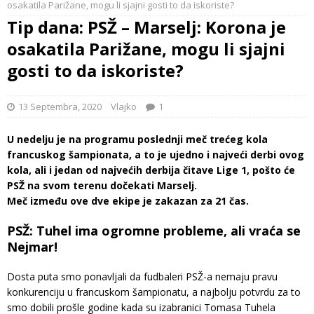
osakatila Parižane, mogu li sjajni gosti to da iskoriste?
Tip dana: PSŽ – Marselj: Korona je
osakatila Parižane, mogu li sjajni
gosti to da iskoriste?
13 Septembra, 2020
Vlajko
1
U nedelju je na programu poslednji meč trećeg kola
francuskog šampionata, a to je ujedno i najveći derbi ovog
kola, ali i jedan od najvećih derbija čitave Lige 1, pošto će
PSŽ na svom terenu dočekati Marselj.
Meč između ove dve ekipe je zakazan za 21 čas.
PSŽ: Tuhel ima ogromne probleme, ali vraća se
Nejmar!
Dosta puta smo ponavljali da fudbaleri PSŽ-a nemaju pravu
konkurenciju u francuskom šampionatu, a najbolju potvrdu za to
smo dobili prošle godine kada su izabranici Tomasa Tuhela