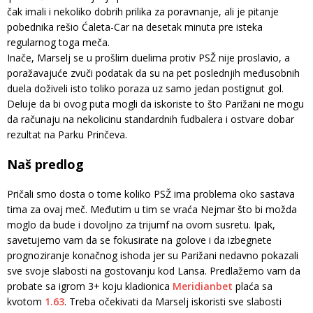
čak imali i nekoliko dobrih prilika za poravnanje, ali je pitanje
pobednika rešio Ćaleta-Car na desetak minuta pre isteka
regularnog toga meča.
Inače, Marselj se u prošlim duelima protiv PSŽ nije proslavio, a
poražavajuće zvuči podatak da su na pet poslednjih međusobnih
duela doživeli isto toliko poraza uz samo jedan postignut gol.
Deluje da bi ovog puta mogli da iskoriste to što Parižani ne mogu
da računaju na nekolicinu standardnih fudbalera i ostvare dobar
rezultat na Parku Prinčeva.
Naš predlog
Pričali smo dosta o tome koliko PSŽ ima problema oko sastava
tima za ovaj meč. Međutim u tim se vraća Nejmar što bi možda
moglo da bude i dovoljno za trijumf na ovom susretu. Ipak,
savetujemo vam da se fokusirate na golove i da izbegnete
prognoziranje konačnog ishoda jer su Parižani nedavno pokazali
sve svoje slabosti na gostovanju kod Lansa. Predlažemo vam da
probate sa igrom 3+ koju kladionica
Meridianbet
plaća sa
kvotom
1.63
. Treba očekivati da Marselj iskoristi sve slabosti