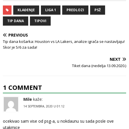
KLAĐENJE
LIGA 1
PREDLOZI
PSŽ
TIP DANA
TIPOVI
PREVIOUS
Tip dana košarka: Houston vs LA Lakers, analize igrača se nastavljaju!
Skor je 5/6 za sada!
NEXT
Tiket dana (nedelja 13.09.2020.)
1 COMMENT
Mile
kaže:
14 SEPTEMBRA, 2020 U 01:12
ocekivao sam vise od psg-a, u nokdaunu su sada posle ove
utakmice