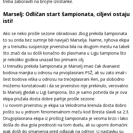
treba zaboraviti na brojne izostanke.
Marselj: Odličan start šampionata, ciljevi ostaju
isti!
Ako se neko prošle sezone obradovao zbog prekida šampionata
to su onda bez sumnje bili navijači Marselja. Naime, njihova ekipa
je u trenutku suspenzije prvenstva bila na drugom mestu na tabeli
što znači da su došli konačno do plasmana u Ligu šampiona što
je nekoliko godina unazad bio primarni cilj.
U trenutku prekida šampionata je Marselj imao čak dvanaest
bodova manjka u odnosu na prvoplasirani PSŽ, ali su zato imali i
šest bodova viška u odnosu na trećeplasirani Ren, pa slobodno
možemo konstatovati i da se prvenstvo nije prekinulo, verovatno
bi Marselj gledali u Ligi šampiona, što je samo potvrda da je ova
ekipa pružala dosta dobre partije prošle sezone.
I u novom prvenstvu je ekipa sa Velodroma krenula dosta dobro
pošto su u jednom fenomenalnom meču kod Bresta slavili sa 2:3.
Drugoplasirana ekipa iz prošlog šampionata je veoma brzo i lako
došla do dva gola prednosti na tom duelu, ali su uporni domaćini
ipak došli do smanjenja pred odlazak na odmor. U nastavku su