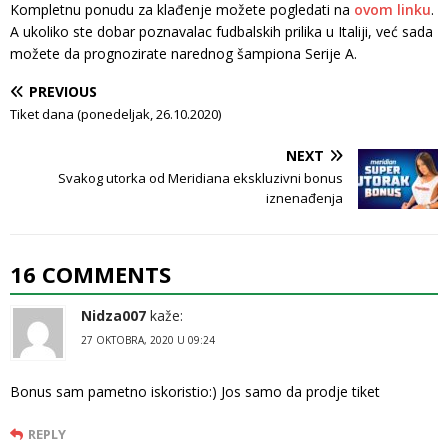
Kompletnu ponudu za klađenje možete pogledati na
ovom linku
.
A ukoliko ste dobar poznavalac fudbalskih prilika u Italiji, već sada
možete da prognozirate narednog šampiona Serije A.
PREVIOUS
Tiket dana (ponedeljak, 26.10.2020)
NEXT
Svakog utorka od Meridiana ekskluzivni bonus
iznenađenja
16 COMMENTS
Nidza007
kaže:
27 OKTOBRA, 2020 U 09:24
Bonus sam pametno iskoristio:) Jos samo da prodje tiket
REPLY