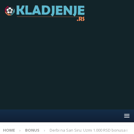
HOME
BONUS
Derbi na San Siru: Uzmi 1.000 RSD bonusa i