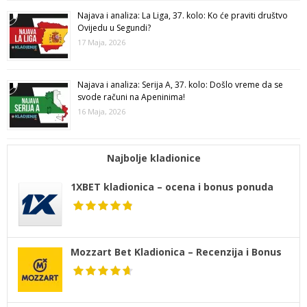
Najava i analiza: La Liga, 37. kolo: Ko će praviti društvo
Ovijedu u Segundi?
17 Maja, 2026
Najava i analiza: Serija A, 37. kolo: Došlo vreme da se
svode računi na Apeninima!
16 Maja, 2026
Najbolje kladionice
1XBET kladionica – ocena i bonus ponuda
Mozzart Bet Kladionica – Recenzija i Bonus