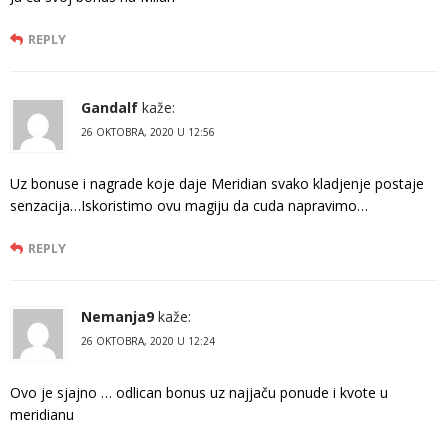
REPLY
Gandalf
kaže:
26 OKTOBRA, 2020 U 12:56
Uz bonuse i nagrade koje daje Meridian svako kladjenje postaje
senzacija…Iskoristimo ovu magiju da cuda napravimo…
REPLY
Nemanja9
kaže:
26 OKTOBRA, 2020 U 12:24
Ovo je sjajno … odlican bonus uz najjaču ponude i kvote u
meridianu