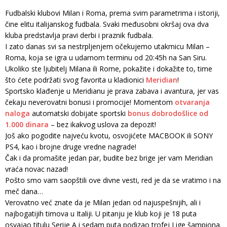
Fudbalski klubovi Milan i Roma, prema svim parametrima i istoriji,
čine elitu italijanskog fudbala. Svaki međusobni okršaj ova dva
kluba predstavlja pravi derbi i praznik fudbala.
I zato danas svi sa nestrpljenjem očekujemo utakmicu Milan –
Roma, koja se igra u udarnom terminu od 20:45h na San Siru.
Ukoliko ste ljubitelj Milana ili Rome, pokažite i dokažite to, time
što ćete podržati svog favorita u kladionici
Meridian
!
Sportsko klađenje u Meridianu je prava zabava i avantura, jer vas
čekaju neverovatni bonusi i promocije! Momentom
otvaranja
naloga
automatski dobijate sportski
bonus dobrodošlice od
1.000 dinara
– bez ikakvog uslova za depozit!
Još ako pogodite najveću kvotu, osvojićete MACBOOK ili SONY
PS4, kao i brojne druge vredne nagrade!
Čak i da promašite jedan par, budite bez brige jer vam Meridian
vraća novac nazad!
Pošto smo vam saopštili ove divne vesti, red je da se vratimo i na
meč dana…
Verovatno već znate da je Milan jedan od najuspešnijih, ali i
najbogatijih timova u Italiji. U pitanju je klub koji je 18 puta
osvajao titulu Serije A i sedam puta podizao trofej Lige šampiona.