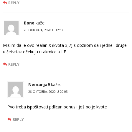
REPLY
Bane
kaže:
26 OKTOBRA, 2020 U 12:17
Mislim da je ovo realan X (kvota 3,7) s obzirom da i jedne i druge
u četvrtak očekuju utakmice u LE
REPLY
Nemanja9
kaže:
26 OKTOBRA, 2020 U 20:03
Pvo treba ispoštovati pdlican bonus i još bolje kvote
REPLY