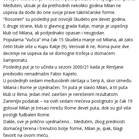
Međutim, utisak je da prethodnih nekoliko godina Milan ne
uspeva da dođe do one svoje prave takmičarske forme.
“Rosoneri” su poslednji put osvojili Skudeto pre devet godina.
S druge strane, klub iz glavnog grada Italije, manje je uspešniji
klub od Milana, ali podjednako opasan i neugodan.
Popularna “Vučica” ima čak 15 Skudeta manje od Milana, ali zato
četiri titule više u Kupu Italije (9). Verovali ili ne, Roma pune dve
decenije ne uspeva da se domogne trofeja u domaćem
šampionatu.
Poslednji put je to učinila u sezoni 2000/21 kada je Rimljane
predvodio nenadmašni Fabio Kapelo.
U poslednjih sedam međusobnih okršaja u Seriji A, skor između
Milana i Rome je izjednačen. Tri puta je slavio Milan, a tri puta
klub iz Rima. Jedan meč završen je nerešenim rezultatom.
Zanimljiv podatak – na ovih sedam mečeva postignuto je čak 19
golova! Milan je tresao mrežu Rome devet puta, dok su gol više
postigli fudbaleri Rome.
Dakle, sve je prilično ujednačeno… Međutim, zbog prednosti
domaćeg terena i trenutno bolje forme, Milan je, ipak, blagi
favorit na ovom meču.