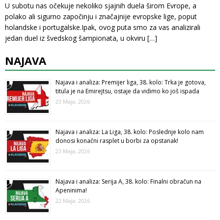
U subotu nas očekuje nekoliko sjajnih duela širom Evrope, a
polako ali sigurno započinju i značajnije evropske lige, poput
holandske i portugalske.Ipak, ovog puta smo za vas analizirali
jedan duel iz švedskog šampionata, u okviru
[…]
NAJAVA
Najava i analiza: Premijer liga, 38. kolo: Trka je gotova,
titula je na Emirejtsu, ostaje da vidimo ko još ispada
23 Maja, 2026
Najava i analiza: La Liga, 38. kolo: Poslednje kolo nam
donosi konačni rasplet u borbi za opstanak!
23 Maja, 2026
Najava i analiza: Serija A, 38. kolo: Finalni obračun na
Apeninima!
22 Maja, 2026