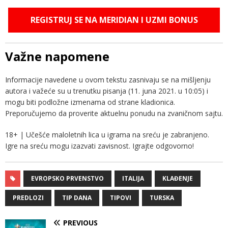
REGISTRUJ SE NA MERIDIAN I UZMI BONUS
Važne napomene
Informacije navedene u ovom tekstu zasnivaju se na mišljenju
autora i važeće su u trenutku pisanja (11. juna 2021. u 10:05) i
mogu biti podložne izmenama od strane kladionica.
Preporučujemo da proverite aktuelnu ponudu na zvaničnom sajtu.
18+ | Učešće maloletnih lica u igrama na sreću je zabranjeno.
Igre na sreću mogu izazvati zavisnost. Igrajte odgovorno!
EVROPSKO PRVENSTVO
ITALIJA
KLAĐENJE
PREDLOZI
TIP DANA
TIPOVI
TURSKA
PREVIOUS