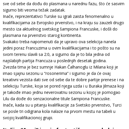
sve od sebe da dođu do plasmana u narednu fazu, što će sasvim
sigurno biti veoma težak zadatak.
Inače, reprezentativci Turske su igrali zaista fenomenalno u
kvalifikacijama za Evropsko prvenstvo, i na kraju su zauzeli drugo
mesto iza aktuelnog svetskog šampiona Francuske, i došli do
plasmana na prvenstvo starog kontinenta.
Svakako treba napomenuti da je upravo ova selekcija nanela
jedini poraz Francuzima u ovim kvalifikacijama i to pošto su na
svom terenu slavili sa 2:0, a sigurno da je to bila jedna od
najslabijih partija Francuza u poslednjih desetak godina.
Zvezda tima je bez sumnje Hakan Čalhanoglu iz Milana koji je
imao sjajnu sezonu u “rosonerima” i sigurno je da će ovaj
kreativni vezista dati sve od sebe da te dobre partije prenese i na
selekciju Turske, koja se pored njega uzda i u Buraka Jilmaza koji
je takođe imao jednu neverovatnu sezonu u kojoj je pomogao
Lilu da dođe do senzacionalne titule šampiona Francuske.
Inače, kada su u pitanju kvalifikacije za Svetsko prvenstvo, Turci
se posle tri odigrana kola nalaze na prvom mestu na tabeli u
svojoj kvalifikacionoj grupi.