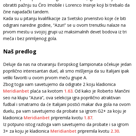
obratiti pažnju su Ćiro Imobile i Lorenco Insinje koji bi trebalo da
čine napadački tandem.
Kada su u pitanju kvalifikacije za Svetsko prvenstvo koje će biti
odigrani naredne godine, “Azuri” se u ovom trenutku nalaze na
prvom mestu u svojoj grupi uz maksimalnih devet bodova iz tri
meča i bez primljenog gola.
Naš predlog
Deluje da nas na otvaranju Evropskog šampionata očekuje jedan
poprilično interesantan duel, ali smo mišljenja da su Italijani ipak
veliki favoriti u ovom prvom meču grupe A.
Zbog toga vam savetujemo da odigrate 2 koju kladionica
Meridianbet
plaća sa kvotom
1.63
. Od kako je Roberto Mančini
seo na klupu “Azura”, ova selekcija igra poprilično atraktivan
fudbal i smatramo da će Italijani postići makar dva gola na ovom
duelu, pa vam savetujemo da probate sa igrom G2+ za koju je
kladionica
Meridianbet
pripremila kvotu
1.87
.
Iz potpuno istog razloga vam savetujemo da probate i sa igrom
3+ za koju je kladionica
Meridianbet
pripremila kvotu
2.30
.