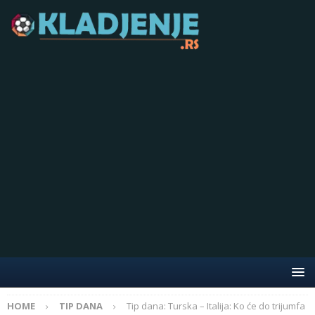
HOME
TIP DANA
Tip dana: Turska – Italija: Ko će do trijumfa