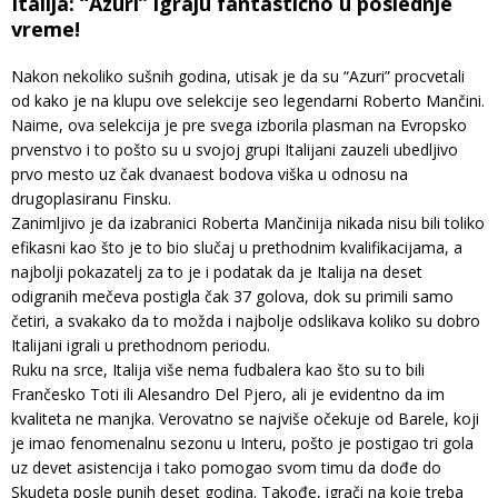
Italija: “Azuri” igraju fantastično u poslednje
vreme!
Nakon nekoliko sušnih godina, utisak je da su “Azuri” procvetali
od kako je na klupu ove selekcije seo legendarni Roberto Mančini.
Naime, ova selekcija je pre svega izborila plasman na Evropsko
prvenstvo i to pošto su u svojoj grupi Italijani zauzeli ubedljivo
prvo mesto uz čak dvanaest bodova viška u odnosu na
drugoplasiranu Finsku.
Zanimljivo je da izabranici Roberta Mančinija nikada nisu bili toliko
efikasni kao što je to bio slučaj u prethodnim kvalifikacijama, a
najbolji pokazatelj za to je i podatak da je Italija na deset
odigranih mečeva postigla čak 37 golova, dok su primili samo
četiri, a svakako da to možda i najbolje odslikava koliko su dobro
Italijani igrali u prethodnom periodu.
Ruku na srce, Italija više nema fudbalera kao što su to bili
Frančesko Toti ili Alesandro Del Pjero, ali je evidentno da im
kvaliteta ne manjka. Verovatno se najviše očekuje od Barele, koji
je imao fenomenalnu sezonu u Interu, pošto je postigao tri gola
uz devet asistencija i tako pomogao svom timu da dođe do
Skudeta posle punih deset godina. Takođe, igrači na koje treba