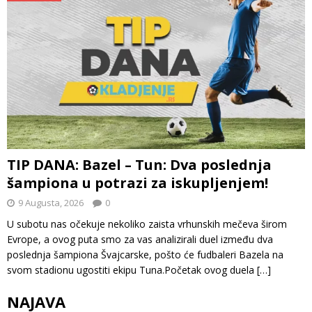
TIP DANA: Bazel – Tun: Dva poslednja
šampiona u potrazi za iskupljenjem!
9 Augusta, 2026
0
U subotu nas očekuje nekoliko zaista vrhunskih mečeva širom
Evrope, a ovog puta smo za vas analizirali duel između dva
poslednja šampiona Švajcarske, pošto će fudbaleri Bazela na
svom stadionu ugostiti ekipu Tuna.Početak ovog duela
[…]
NAJAVA