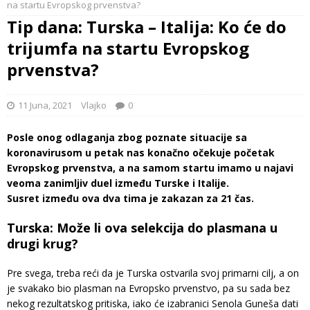
na startu Evropskog prvenstva?
Tip dana: Turska – Italija: Ko će do
trijumfa na startu Evropskog
prvenstva?
11 Juna, 2021
Vlajko
0
Posle onog odlaganja zbog poznate situacije sa
koronavirusom u petak nas konačno očekuje početak
Evropskog prvenstva, a na samom startu imamo u najavi
veoma zanimljiv duel između Turske i Italije.
Susret između ova dva tima je zakazan za 21 čas.
Turska: Može li ova selekcija do plasmana u
drugi krug?
Pre svega, treba reći da je Turska ostvarila svoj primarni cilj, a on
je svakako bio plasman na Evropsko prvenstvo, pa su sada bez
nekog rezultatskog pritiska, iako će izabranici Senola Guneša dati