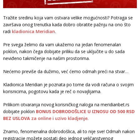
Tražite sredinu koja vam ostvara velike mogućnosti? Potraga se
završava onog trenutka kada dobro obratite pažnju na ono što
radi
kladionica Meridian
.
Pre svega želimo da vam ukažemo na jedan fenomenalan
poklon, nakon čega dobijate priliku da se uključite u do sada
neviđeno takmičenje na našim prostorima.
Nećemo previše da dužimo, već ćemo odmah preći na stvar…
Kladionica Meridian je poznata po tome da vodi računa o svojim
korisnicima, pogotovu kada je reč o novajlijama.
Prilikom otvaranja novog korisničkog naloga na meridianbet.rs
dobijate poklon
BONUS DOBRODOŠLICE U IZNOSU OD 500 RSD
BEZ USLOVA
za online i uzivo kladjenje
.
Znamo, fenomenalna dobrodošlica, ali to nije sve! Odmah nakon
registracije možete postati deo jednog veličanstvenog