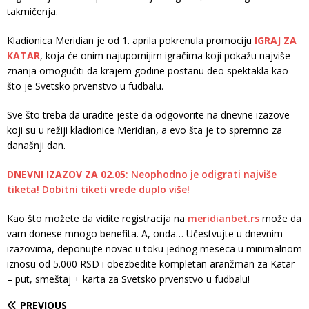
takmičenja.
Kladionica Meridian je od 1. aprila pokrenula promociju
IGRAJ ZA
KATAR
, koja će onim najupornijim igračima koji pokažu najviše
znanja omogućiti da krajem godine postanu deo spektakla kao
što je Svetsko prvenstvo u fudbalu.
Sve što treba da uradite jeste da odgovorite na dnevne izazove
koji su u režiji kladionice Meridian, a evo šta je to spremno za
današnji dan.
DNEVNI IZAZOV ZA 02.05
: Neophodno je odigrati najviše
tiketa! Dobitni tiketi vrede duplo više!
Kao što možete da vidite registracija na
meridianbet.rs
može da
vam donese mnogo benefita. A, onda… Učestvujte u dnevnim
izazovima, deponujte novac u toku jednog meseca u minimalnom
iznosu od 5.000 RSD i obezbedite kompletan aranžman za Katar
– put, smeštaj + karta za Svetsko prvenstvo u fudbalu!
PREVIOUS