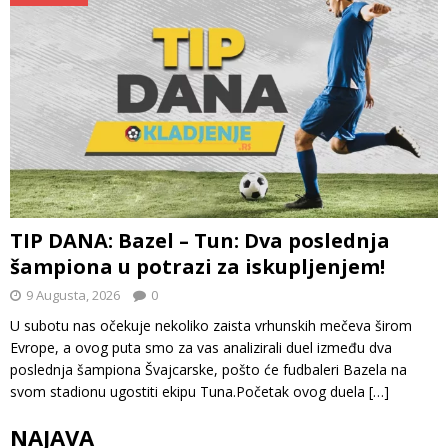
TIP DANA: Bazel – Tun: Dva poslednja
šampiona u potrazi za iskupljenjem!
9 Augusta, 2026
0
U subotu nas očekuje nekoliko zaista vrhunskih mečeva širom
Evrope, a ovog puta smo za vas analizirali duel između dva
poslednja šampiona Švajcarske, pošto će fudbaleri Bazela na
svom stadionu ugostiti ekipu Tuna.Početak ovog duela
[…]
NAJAVA