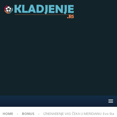
HOME
BONUS
IZNENAĐENJE VAS ČEKA U MERIDIANU: Evo šta