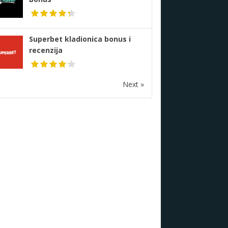
Superbet kladionica bonus i
recenzija
Next »