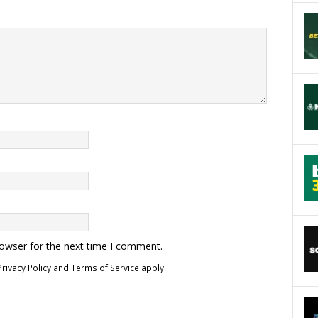
rowser for the next time I comment.
Privacy Policy
and
Terms of Service
apply.