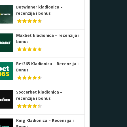
Betwinner kladionica –
recenzija i bonus
Maxbet kladionica – recenzija i
bonus
Bet365 Kladionica – Recenzija i
Bonus
Soccerbet kladionica –
recenzija i bonus
King Kladionica – Recenzija i
Bonus