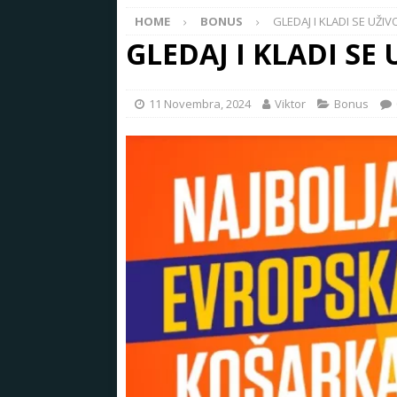
HOME
BONUS
GLEDAJ I KLADI SE UŽIV
GLEDAJ I KLADI SE 
11 Novembra, 2024
Viktor
Bonus