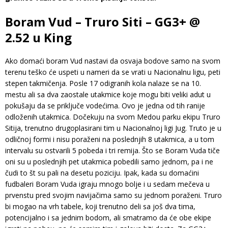
Boram Vud – Truro Siti – GG3+ @
2.52 u King
Ako domaći boram Vud nastavi da osvaja bodove samo na svom
terenu teško će uspeti u nameri da se vrati u Nacionalnu ligu, peti
stepen takmičenja. Posle 17 odigranih kola nalaze se na 10.
mestu ali sa dva zaostale utakmice koje mogu biti veliki adut u
pokušaju da se priključe vodećima. Ovo je jedna od tih ranije
odloženih utakmica. Dočekuju na svom Medou parku ekipu Truro
Sitija, trenutno drugoplasirani tim u Nacionalnoj ligi Jug. Truto je u
odličnoj formi i nisu poraženi na poslednjih 8 utakmica, a u tom
intervalu su ostvarili 5 pobeda i tri remija. Što se Boram Vuda tiče
oni su u poslednjih pet utakmica pobedili samo jednom, pa i ne
čudi to št su pali na desetu poziciju. Ipak, kada su domaćini
fudbaleri Boram Vuda igraju mnogo bolje i u sedam mečeva u
prvenstu pred svojim navijačima samo su jednom poraženi. Truro
bi mogao na vrh tabele, koji trenutno deli sa još dva tima,
potencijalno i sa jednim bodom, ali smatramo da će obe ekipe