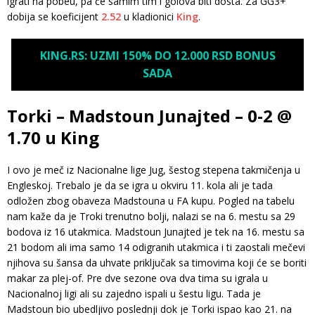
igrati na pobeu, pa će samim tim i golova biti dosta. Za GG3+
dobija se koeficijent
2.52
u kladionici
King
.
KING.RS: UZMI 150% DO 12.000 RSD BONUS
SADA
Torki – Madstoun Junajted – 0-2 @
1.70 u King
I ovo je meč iz Nacionalne lige Jug, šestog stepena takmičenja u
Engleskoj. Trebalo je da se igra u okviru 11. kola ali je tada
odložen zbog obaveza Madstouna u FA kupu. Pogled na tabelu
nam kaže da je Troki trenutno bolji, nalazi se na 6. mestu sa 29
bodova iz 16 utakmica. Madstoun Junajted je tek na 16. mestu sa
21 bodom ali ima samo 14 odigranih utakmica i ti zaostali mečevi
njihova su šansa da uhvate priključak sa timovima koji će se boriti
makar za plej-of. Pre dve sezone ova dva tima su igrala u
Nacionalnoj ligi ali su zajedno ispali u šestu ligu. Tada je
Madstoun bio ubedljivo poslednji dok je Torki ispao kao 21. na