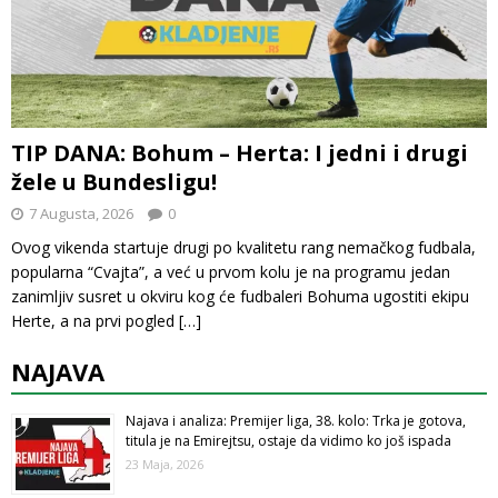
TIP DANA: Bohum – Herta: I jedni i drugi
žele u Bundesligu!
7 Augusta, 2026
0
Ovog vikenda startuje drugi po kvalitetu rang nemačkog fudbala,
popularna “Cvajta”, a već u prvom kolu je na programu jedan
zanimljiv susret u okviru kog će fudbaleri Bohuma ugostiti ekipu
Herte, a na prvi pogled
[…]
NAJAVA
Najava i analiza: Premijer liga, 38. kolo: Trka je gotova,
titula je na Emirejtsu, ostaje da vidimo ko još ispada
23 Maja, 2026