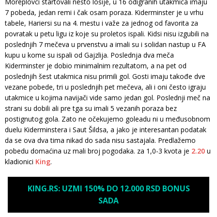
Moreplovci startovali nešto lošije, u 16 odigranih utakmica imaju
7 pobeda, jedan remi i čak osam poraza. Kiderminster je u vrhu
tabele, Hariersi su na 4. mestu i važe za jednog od favorita za
povratak u petu ligu iz koje su proletos ispali. Kidsi nisu izgubili na
poslednjih 7 mečeva u prvenstvu a imali su i solidan nastup u FA
kupu u kome su ispali od Gajzlija. Poslednja dva meča
Kiderminster je dobio minimalnim rezultatom, a na pet od
poslednjih šest utakmica nisu primili gol. Gosti imaju takođe dve
vezane pobede, tri u poslednjih pet mečeva, ali i oni često igraju
utakmice u kojima navijači vide samo jedan gol. Poslednji meč na
strani su dobili ali pre tga su imali 5 vezanih poraza bez
postignutog gola. Zato ne očekujemo goleadu ni u međusobnom
duelu Kiderminstera i Saut Šildsa, a jako je interesantan podatak
da se ova dva tima nikad do sada nisu sastajala. Predlažemo
pobedu domaćina uz mali broj pogodaka. za 1,0-3 kvota je
2.20
u
kladionici
King
.
KING.RS: UZMI 150% DO 12.000 RSD BONUS
SADA