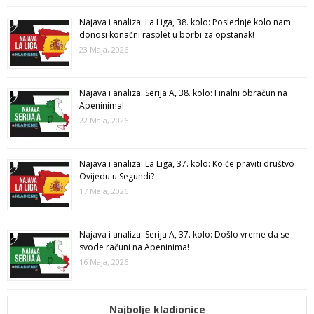
Najava i analiza: La Liga, 38. kolo: Poslednje kolo nam
donosi konačni rasplet u borbi za opstanak!
23 Maja, 2026
Najava i analiza: Serija A, 38. kolo: Finalni obračun na
Apeninima!
22 Maja, 2026
Najava i analiza: La Liga, 37. kolo: Ko će praviti društvo
Ovijedu u Segundi?
17 Maja, 2026
Najava i analiza: Serija A, 37. kolo: Došlo vreme da se
svode računi na Apeninima!
16 Maja, 2026
Najbolje kladionice