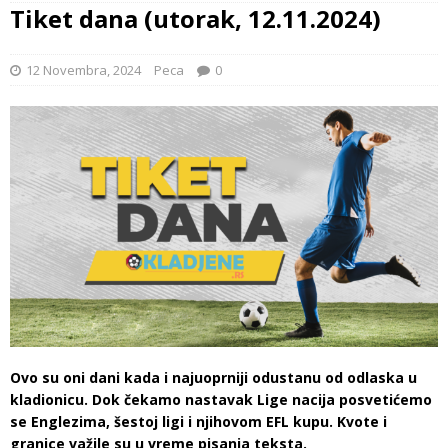
Tiket dana (utorak, 12.11.2024)
12 Novembra, 2024
Peca
0
Ovo su oni dani kada i najuoprniji odustanu od odlaska u
kladionicu. Dok čekamo nastavak Lige nacija posvetićemo
se Englezima, šestoj ligi i njihovom EFL kupu. Kvote i
granice važile su u vreme pisanja teksta.