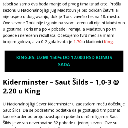
tabeli sa samo dva boda manje od prvog tima iznad crte. Prošlu
sezonu u Nacionalnoj ligi Jug Madstoun je bio odličan četvrti ali
nije uspeo u doigravanju, dok je Torki završio tek na 18. mestu.
Ove sezone Torki nije izgubio na svom terenu ali nije ni Madstoun
u gostima. Torki ima po 4 pobede i remija, a Madstoun po tri
pobede i nerešenih rezultata. Očekujemo tvrd meč sa malim
brojem golova, a za 0-2 gola kvota je
1.70
u kladionici
King
.
KING.RS: UZMI 150% DO 12.000 RSD BONUS
SADA
Kiderminster – Saut Šilds – 1,0-3 @
2.20 u King
U Nacionalnoj ligi Sever Kiderminster u zaostalom meču dočekuje
Saut Šilds. Da se podsetimo podatka da je gostujući tim poznat
kao rekorder po broju uzastopnih pobeda u nižim ligama. Saut
Šilds je vezao neverovatne 32 pobede u jednoj sezoni. Ove su