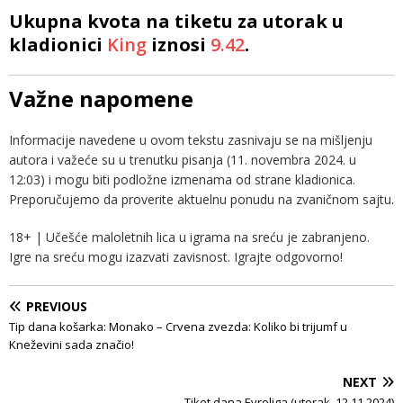
Ukupna kvota na tiketu za utorak u
kladionici
King
iznosi
9.42
.
Važne napomene
Informacije navedene u ovom tekstu zasnivaju se na mišljenju
autora i važeće su u trenutku pisanja (11. novembra 2024. u
12:03) i mogu biti podložne izmenama od strane kladionica.
Preporučujemo da proverite aktuelnu ponudu na zvaničnom sajtu.
18+ | Učešće maloletnih lica u igrama na sreću je zabranjeno.
Igre na sreću mogu izazvati zavisnost. Igrajte odgovorno!
PREVIOUS
Tip dana košarka: Monako – Crvena zvezda: Koliko bi trijumf u
Kneževini sada značio!
NEXT
Tiket dana Evroliga (utorak, 12.11.2024)