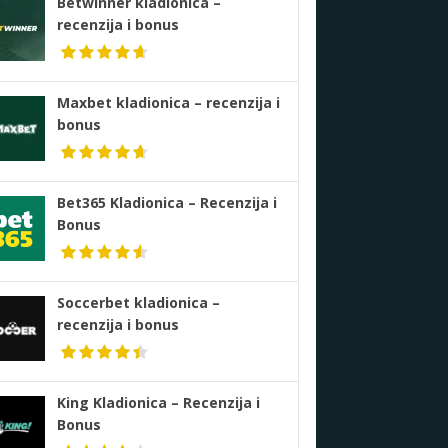
Betwinner kladionica –
recenzija i bonus
Maxbet kladionica – recenzija i
bonus
Bet365 Kladionica – Recenzija i
Bonus
Soccerbet kladionica –
recenzija i bonus
King Kladionica – Recenzija i
Bonus