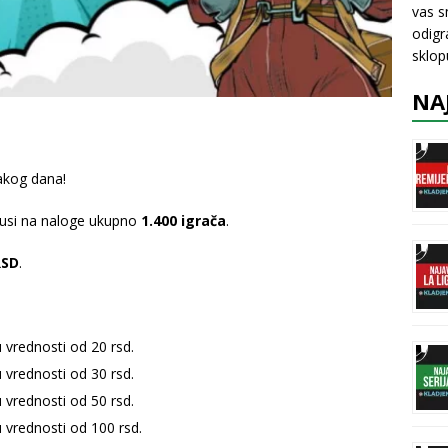
vas s
odigr
sklo
NA
akog dana!
usi na naloge ukupno
1.400 igrača
.
RSD
.
 vrednosti od 20 rsd.
 vrednosti od 30 rsd.
 vrednosti od 50 rsd.
 vrednosti od 100 rsd.