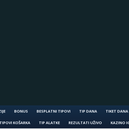
IJE
BONUS
BESPLATNI TIPOVI
TIP DANA
TIKET DANA
TIPOVI KOŠARKA
TIP ALATKE
REZULTATI UŽIVO
KAZINO I