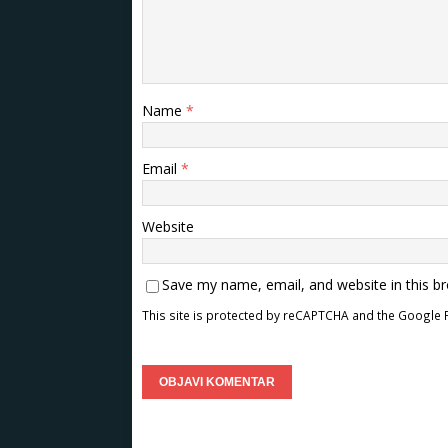
Name
*
Email
*
Website
Save my name, email, and website in this b
This site is protected by reCAPTCHA and the Google