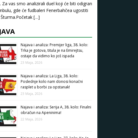
 Za vas smo analizirali duel koji će biti odigran
anbulu, gde će fudbaleri Fenerbahčea ugostiti
u Šturma.Početak
[…]
JAVA
Najava i analiza: Premijer liga, 38. kolo:
Trka je gotova, titula je na Emirejtsu,
ostaje da vidimo ko još ispada
23 Maja, 2026
Najava i analiza: La Liga, 38. kolo:
Poslednje kolo nam donosi konačni
rasplet u borbi za opstanak!
23 Maja, 2026
Najava i analiza: Serija A, 38. kolo: Finalni
obračun na Apeninima!
22 Maja, 2026