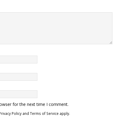
rowser for the next time I comment.
Privacy Policy
and
Terms of Service
apply.