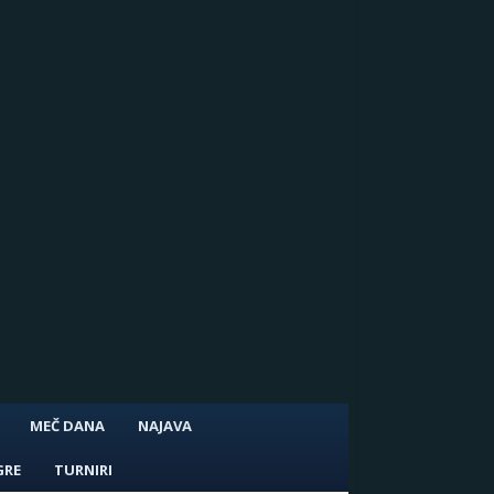
MEČ DANA
NAJAVA
GRE
TURNIRI