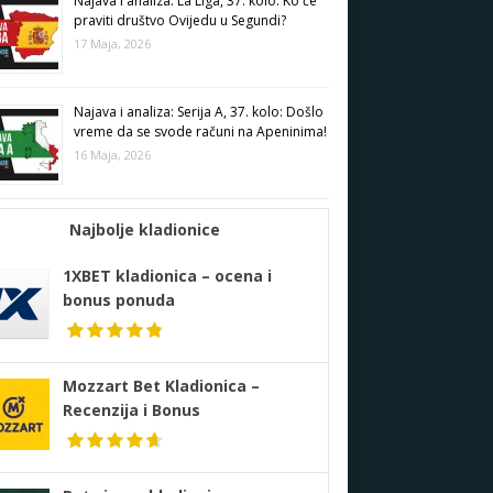
Najava i analiza: La Liga, 37. kolo: Ko će
praviti društvo Ovijedu u Segundi?
17 Maja, 2026
Najava i analiza: Serija A, 37. kolo: Došlo
vreme da se svode računi na Apeninima!
16 Maja, 2026
Najbolje kladionice
1XBET kladionica – ocena i
bonus ponuda
Mozzart Bet Kladionica –
Recenzija i Bonus