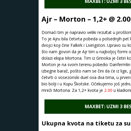
MAXBET: UZMI 3 B
Ajr – Morton – 1,2+ @ 2.0
Domaći tim je napravio veliki rezultat u prošlo
To je Ajru bila četvrta pobeda u polsednjih pet
dvojci koji čine Falkirk i Livingston. Upravo su 
što nam govori da je Ajr tim u najboljoj formi 
dolazi ekipa Mortona. Tim iz Grinoka je četiri 
Morton je na svom terenu pobedio Danfermlin sa 
izbegne baraž, pošto nam se čini da će iz lige, 
četvrti o vosezonski duel ova dva tima, u prven
bio bolji i u Kupu Škotske. Očekujemo još jednu
mreži Mortona. Za 1,2+ kvota je
2.00
u kladion
MAXBET: UZMI 3 B
Ukupna kvota na tiketu za su