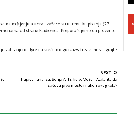
e na mišljenju autora i važeće su u trenutku pisanja (27.
izmenama od strane kladionica. Preporučujemo da proverite
je zabranjeno. Igre na sreću mogu izazvati zavisnost. Igrajte
NEXT
ižu
Najava i analiza: Serija A, 18. kolo: Može li Atalanta da
sačuva prvo mesto i nakon ovog kola?