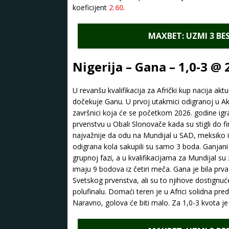
koeficijent
2.60
.
MAXBET: UZMI 3 B
Nigerija – Gana – 1,0-3 @
U revanšu kvalifikacija za Afrički kup nacija akt
dočekuje Ganu. U prvoj utakmici odigranoj u Akri
završnici koja će se početkom 2026. godine igr
prvenstvu u Obali Slonovače kada su stigli do f
najvažnije da odu na Mundijal u SAD, meksiko i K
odigrana kola sakupili su samo 3 boda. Ganjani s
grupnoj fazi, a u kvalifikacijama za Mundijal su
imaju 9 bodova iz četiri meča. Gana je bila prva 
Svetskog prvenstva, ali su to njihove dostignuće
polufinalu. Domaći teren je u Africi solidna pr
Naravno, golova će biti malo. Za 1,0-3 kvota j