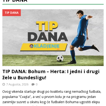
TIP DANA
TIP DANA: Bohum – Herta: I jedni i drugi
žele u Bundesligu!
7 Augusta, 2026
0
Ovog vikenda startuje drugi po kvalitetu rang nemačkog fudbala,
popularna “Cvajta”, a već u prvom kolu je na programu jedan
zanimljiv susret u okviru kog će fudbaleri Bohuma ugostiti ekipu