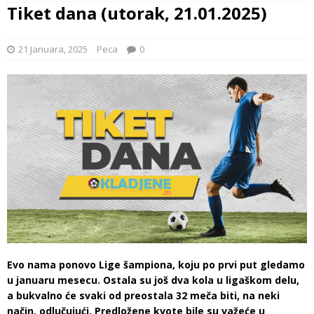
Tiket dana (utorak, 21.01.2025)
21 Januara, 2025
Peca
0
Evo nama ponovo Lige šampiona, koju po prvi put gledamo
u januaru mesecu. Ostala su još dva kola u ligaškom delu,
a bukvalno će svaki od preostala 32 meča biti, na neki
način, odlučujući. Predložene kvote bile su važeće u