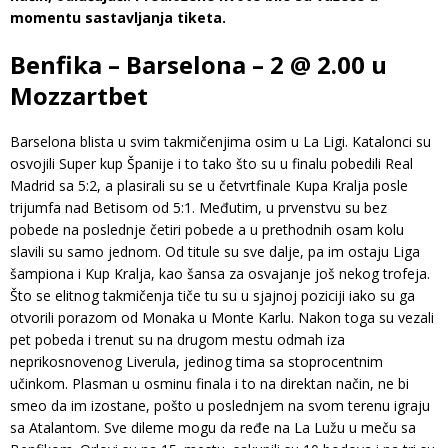
momentu sastavljanja tiketa.
Benfika – Barselona – 2 @ 2.00 u
Mozzartbet
Barselona blista u svim takmičenjima osim u La Ligi. Katalonci su
osvojili Super kup Španije i to tako što su u finalu pobedili Real
Madrid sa 5:2, a plasirali su se u četvrtfinale Kupa Kralja posle
trijumfa nad Betisom od 5:1. Međutim, u prvenstvu su bez
pobede na poslednje četiri pobede a u prethodnih osam kolu
slavili su samo jednom. Od titule su sve dalje, pa im ostaju Liga
šampiona i Kup Kralja, kao šansa za osvajanje još nekog trofeja.
Što se elitnog takmičenja tiče tu su u sjajnoj poziciji iako su ga
otvorili porazom od Monaka u Monte Karlu. Nakon toga su vezali
pet pobeda i trenut su na drugom mestu odmah iza
neprikosnovenog Liverula, jedinog tima sa stoprocentnim
učinkom. Plasman u osminu finala i to na direktan način, ne bi
smeo da im izostane, pošto u poslednjem na svom terenu igraju
sa Atalantom. Sve dileme mogu da ređe na La Lužu u meču sa