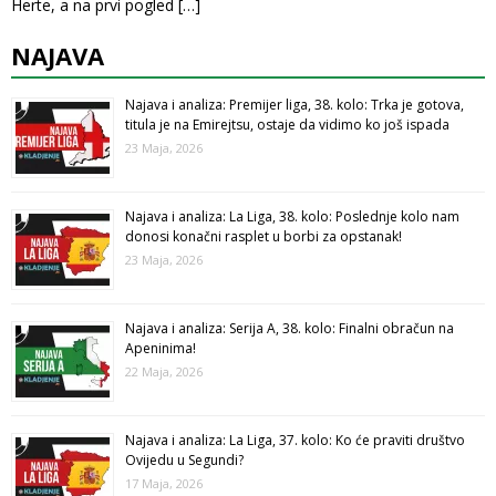
Herte, a na prvi pogled
[…]
NAJAVA
Najava i analiza: Premijer liga, 38. kolo: Trka je gotova,
titula je na Emirejtsu, ostaje da vidimo ko još ispada
23 Maja, 2026
Najava i analiza: La Liga, 38. kolo: Poslednje kolo nam
donosi konačni rasplet u borbi za opstanak!
23 Maja, 2026
Najava i analiza: Serija A, 38. kolo: Finalni obračun na
Apeninima!
22 Maja, 2026
Najava i analiza: La Liga, 37. kolo: Ko će praviti društvo
Ovijedu u Segundi?
17 Maja, 2026