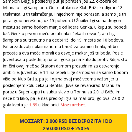
Šampion Belgije poslednji put je poražen još 22. oktobra od
Milana u Ligi šampiona. Od te utakmice Klub Briž je odigrao 18
utakmica, u tri takmičenja, i nijednom nije poražen, a samo je tri
puta igrao nerešeno, uz 15 pobeda. U Župiler ligi su na drugom
mestu sa samo bodom manje od lidera Genka, u kupu su pobedili
baš Genk u prvom meču polufinala i čeka ih revanš, a u Ligi
šampiona su trenutno na deobi 15. do 19. mesta sa 10 bodova.
Bili bi zadovoljni plasmanom u baraž za osminu finala, ali bi u
preostala dva meča morali da osvoje makar još tri boda. Posle
Juventusa u poslednjoj runodi gostuju na Etihadu protiv Sitija, što
im čini ovaj meč sa Starom damom presudnim za ostvarenje
ambicije. Juventus je 14. na tebeli Lige šampioan sa samo bodom
više od Klub Briža, pa je i njima ovaj meč veoma važan jer u
poslednjem kolu čekaju Benfiku. Juve se revanširao Milanu za
poraz u Super kupu i u subtu slavio u Torinu sa 2:0. U Brižu im
neće biti lako, pa je naš predlog igra na mali broj golova. Za 0-2
gola kvota je
1.69
u kladionici
Mozzartbet
.
MOZZART: 3.000 RSD BEZ DEPOZITA I DO
250.000 RSD + 250 FS