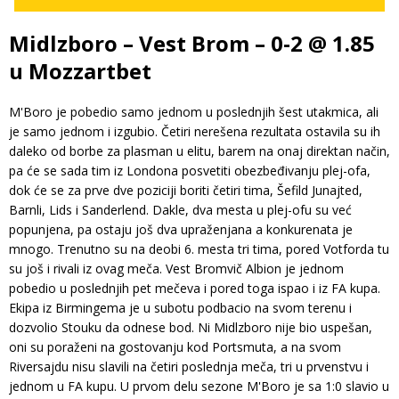
Midlzboro – Vest Brom – 0-2 @ 1.85
u Mozzartbet
M'Boro je pobedio samo jednom u poslednjih šest utakmica, ali
je samo jednom i izgubio. Četiri nerešena rezultata ostavila su ih
daleko od borbe za plasman u elitu, barem na onaj direktan način,
pa će se sada tim iz Londona posvetiti obezbeđivanju plej-ofa,
dok će se za prve dve poziciji boriti četiri tima, Šefild Junajted,
Barnli, Lids i Sanderlend. Dakle, dva mesta u plej-ofu su već
popunjena, pa ostaju još dva upraženjana a konkurenata je
mnogo. Trenutno su na deobi 6. mesta tri tima, pored Votforda tu
su još i rivali iz ovag meča. Vest Bromvič Albion je jednom
pobedio u poslednjih pet mečeva i pored toga ispao i iz FA kupa.
Ekipa iz Birmingema je u subotu podbacio na svom terenu i
dozvolio Stouku da odnese bod. Ni Midlzboro nije bio uspešan,
oni su poraženi na gostovanju kod Portsmuta, a na svom
Riversajdu nisu slavili na četiri poslednja meča, tri u prvenstvu i
jednom u FA kupu. U prvom delu sezone M'Boro je sa 1:0 slavio u