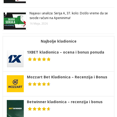
Najava i analiza: Serija A, 37. kolo: Došlo vreme da se
svode računi na Apeninima!
16 Maja, 2026
Najbolje kladionice
1XBET kladionica – ocena i bonus ponuda
Mozzart Bet Kladionica – Recenzija i Bonus
Betwinner kladionica – recenzija i bonus