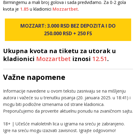
Birmingemu a mali broj golova i sada predviđamo. Za 0-2 gola
kvota je
1.85
u kladionici
Mozzartbet
.
MOZZART: 3.000 RSD BEZ DEPOZITA I DO
250.000 RSD + 250 FS
Ukupna kvota na tiketu za utorak u
kladionici
Mozzartbet
iznosi
12.51
.
Važne napomene
Informacije navedene u ovom tekstu zasnivaju se na mišljenju
autora i važeće su u trenutku pisanja (20. januara 2025. u 18:41) i
mogu biti podložne izmenama od strane kladionica.
Preporučujemo da proverite aktuelnu ponudu na zvaničnom sajtu.
18+ | Učešće maloletnih lica u igrama na sreću je zabranjeno.
Igre na sreću mogu izazvati zavisnost. Igrajte odgovorno!