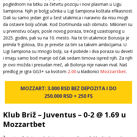
poglednom na bitku za četvrtu pozciju i novi plasman u Ligu
šampiona. Njih je boljg učinka u Ligi šampiona koštala efikasnost.
Dali su samo jedan gol u šest utakmica i naravno da nisu mogli
da ostavre bolji učinak. Kod Dortmunda važi obrnuto. Milioneri su
u prvenstvu očajni, posle novog poraza, trećeg uzastopnog u
2025. godini, pali su na 10. mesto. Na te tri utakmice Borusija je
primila 9 golova, što je previše za tim sa takvim ambicijama. U
Ligi šampiona su mnogo bolji, sa 4 pobede i dva poraza su deveti
i imaju samo bod manje od čak sedam timova ispred njih. Za njih
je ovo možda i presudan meč, ali Bolonja nije naivan rival. Naš
predlog je igra GG3+ sa kvotom
2.00
u kladionici
Mozzartbet
.
MOZZART: 3.000 RSD BEZ DEPOZITA I DO
250.000 RSD + 250 FS
Klub Briž – Juventus – 0-2 @ 1.69 u
Mozzartbet