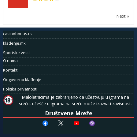
Next »
casinobonus.rs
kladenje.mk
Sportske vesti
O nama
Kontakt
Odgovorno klađenje
Politika privatnosti
Maloletnicima je zabranjeno da učestvuju u igrama na
sreću, učešće u igrama na sreću može izazvati zavisnost.
Društvene Mreže