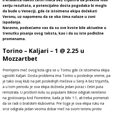
seriju rezultata, a potencijalno dosta pogodaka bi moglo
da bude u Veneciji, gde će istoimena ekipa dočekati
Veronu, uz napomenu da se oba tima nalaze u zoni
ispadanja.
Naravno, podsećamo vas da su sve kvote bile aktuelne u
trenutku pisanja ovog teksta, kao i da su iste podložne
promenama.
Torino – Kaljari – 1 @ 2.25 u
Mozzartbet
Premijerni meč ovog kola igra se u Torinu gde će istoimena ekipa
ugostiti Kaljari. Dosta problema ima Torino u poslednje vreme, pa
je tako ovaj klub na pet poslednjih mečeva u Seriji A bez trijumfa,
a u tom periodu je ova ekipa doživela jedan poraz i četiri puta
remizirala. U prošlom kolu su popularni Bikovi odigrali nerešeno
na gostovanju kod Fiorentine, kada je bilo 1:1, ali treba pomenuti
da se radi o bratskim klubovima. Pre toga je ova ekipa ruku na
srce odigrala jedan veoma dobar meč na svom terenu protiv