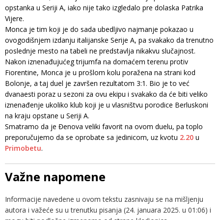
opstanka u Seriji A, iako nije tako izgledalo pre dolaska Patrika
Vijere.
Monca je tim koji je do sada ubedljivo najmanje pokazao u
ovogodišnjem izdanju italijanske Serije A, pa svakako da trenutno
poslednje mesto na tabeli ne predstavlja nikakvu slučajnost.
Nakon iznenađujućeg trijumfa na domaćem terenu protiv
Fiorentine, Monca je u prošlom kolu poražena na strani kod
Bolonje, a taj duel je završen rezultatom 3:1. Bio je to već
dvanaesti poraz u sezoni za ovu ekipu i svakako da će biti veliko
iznenađenje ukoliko klub koji je u vlasništvu porodice Berluskoni
na kraju opstane u Seriji A.
Smatramo da je Đenova veliki favorit na ovom duelu, pa toplo
preporučujemo da se oprobate sa jedinicom, uz kvotu
2.20
u
Primobetu
.
Važne napomene
Informacije navedene u ovom tekstu zasnivaju se na mišljenju
autora i važeće su u trenutku pisanja (24. januara 2025. u 01:06) i