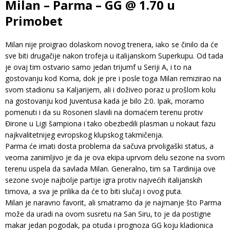
Milan – Parma – GG @ 1.70 u
Primobet
Milan nije proigrao dolaskom novog trenera, iako se činilo da će
sve biti drugačije nakon trofeja u italijanskom Superkupu. Od tada
je ovaj tim ostvario samo jedan trijumf u Seriji A, i to na
gostovanju kod Koma, dok je pre i posle toga Milan remizirao na
svom stadionu sa Kaljarijem, ali i doživeo poraz u prošlom kolu
na gostovanju kod Juventusa kada je bilo 2:0. Ipak, moramo
pomenuti i da su Rosoneri slavili na domaćem terenu protiv
Đirone u Ligi šampiona i tako obezbedili plasman u nokaut fazu
najkvalitetnijeg evropskog klupskog takmičenja.
Parma će imati dosta problema da sačuva prvoligaški status, a
veoma zanimljivo je da je ova ekipa uprvom delu sezone na svom
terenu uspela da savlada Milan. Generalno, tim sa Tardinija ove
sezone svoje najbolje partije igra protiv najvećih italijanskih
timova, a sva je prilika da će to biti slučaj i ovog puta.
Milan je naravno favorit, ali smatramo da je najmanje što Parma
može da uradi na ovom susretu na San Siru, to je da postigne
makar jedan pogodak, pa otuda i prognoza GG koju kladionica