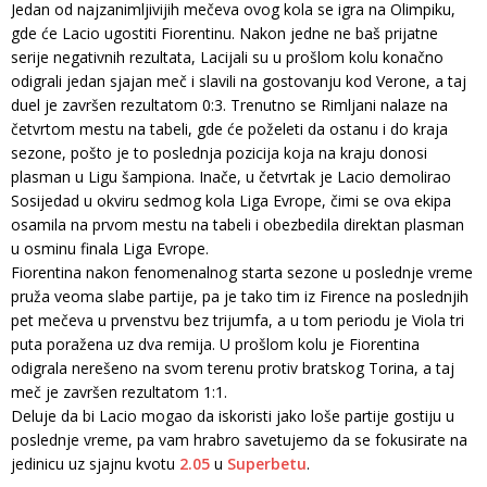
Jedan od najzanimljivijih mečeva ovog kola se igra na Olimpiku,
gde će Lacio ugostiti Fiorentinu. Nakon jedne ne baš prijatne
serije negativnih rezultata, Lacijali su u prošlom kolu konačno
odigrali jedan sjajan meč i slavili na gostovanju kod Verone, a taj
duel je završen rezultatom 0:3. Trenutno se Rimljani nalaze na
četvrtom mestu na tabeli, gde će poželeti da ostanu i do kraja
sezone, pošto je to poslednja pozicija koja na kraju donosi
plasman u Ligu šampiona. Inače, u četvrtak je Lacio demolirao
Sosijedad u okviru sedmog kola Liga Evrope, čimi se ova ekipa
osamila na prvom mestu na tabeli i obezbedila direktan plasman
u osminu finala Liga Evrope.
Fiorentina nakon fenomenalnog starta sezone u poslednje vreme
pruža veoma slabe partije, pa je tako tim iz Firence na poslednjih
pet mečeva u prvenstvu bez trijumfa, a u tom periodu je Viola tri
puta poražena uz dva remija. U prošlom kolu je Fiorentina
odigrala nerešeno na svom terenu protiv bratskog Torina, a taj
meč je završen rezultatom 1:1.
Deluje da bi Lacio mogao da iskoristi jako loše partije gostiju u
poslednje vreme, pa vam hrabro savetujemo da se fokusirate na
jedinicu uz sjajnu kvotu
2.05
u
Superbetu
.