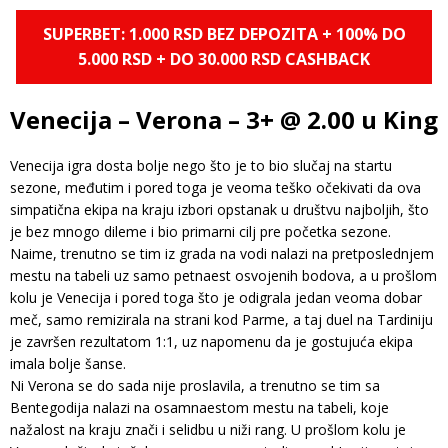
SUPERBET: 1.000 RSD BEZ DEPOZITA + 100% DO
5.000 RSD + DO 30.000 RSD CASHBACK
Venecija – Verona – 3+ @ 2.00 u King
Venecija igra dosta bolje nego što je to bio slučaj na startu
sezone, međutim i pored toga je veoma teško očekivati da ova
simpatična ekipa na kraju izbori opstanak u društvu najboljih, što
je bez mnogo dileme i bio primarni cilj pre početka sezone.
Naime, trenutno se tim iz grada na vodi nalazi na pretposlednjem
mestu na tabeli uz samo petnaest osvojenih bodova, a u prošlom
kolu je Venecija i pored toga što je odigrala jedan veoma dobar
meč, samo remizirala na strani kod Parme, a taj duel na Tardiniju
je završen rezultatom 1:1, uz napomenu da je gostujuća ekipa
imala bolje šanse.
Ni Verona se do sada nije proslavila, a trenutno se tim sa
Bentegodija nalazi na osamnaestom mestu na tabeli, koje
nažalost na kraju znači i selidbu u niži rang. U prošlom kolu je