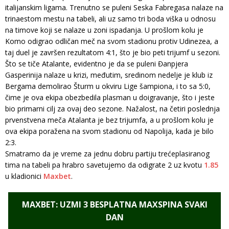
italijanskim ligama. Trenutno se puleni Seska Fabregasa nalaze na
trinaestom mestu na tabeli, ali uz samo tri boda viška u odnosu
na timove koji se nalaze u zoni ispadanja. U prošlom kolu je
Komo odigrao odličan meč na svom stadionu protiv Udinezea, a
taj duel je završen rezultatom 4:1, što je bio peti trijumf u sezoni.
Što se tiče Atalante, evidentno je da se puleni Đanpjera
Gasperinija nalaze u krizi, međutim, sredinom nedelje je klub iz
Bergama demolirao Šturm u okviru Lige šampiona, i to sa 5:0,
čime je ova ekipa obezbedila plasman u doigravanje, što i jeste
bio primarni cilj za ovaj deo sezone. Nažalost, na četiri poslednja
prvenstvena meča Atalanta je bez trijumfa, a u prošlom kolu je
ova ekipa poražena na svom stadionu od Napolija, kada je bilo
2:3.
Smatramo da je vreme za jednu dobru partiju trećeplasiranog
tima na tabeli pa hrabro savetujemo da odigrate 2 uz kvotu
1.85
u kladionici
Maxbet
.
MAXBET: UZMI 3 BESPLATNA MAXSPINA SVAKI
DAN