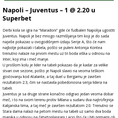
Napoli – Juventus – 1 @ 2.20 u
Superbet
Derbi kola se igra na “Maradoni” gde će fudbaleri Napolija ugostiti
Juventus. Napoli je bez mnogo razmišljanja tim koji je do sada
najviše pokazao u ovogodišnjem izdaju Serije A, što će nam
najbolje pokazati i tabela, pošto se puleni Antonija Kontea
trenutno nalaze na prvom mestu uz tri boda viška u odnosu na
Inter, koji ima i meč manje.
U prošlom kolu je lider na tabeli pokazao da je kadar za velike
stvari ove sezone, pošto je Napoli slavio na veoma teškom
gostovanju kod Atalante, a taj duel u Bergamu je završen
rezultatom 2:3, čim se nastavila pobedonosna serija lidera na
tabeli.
Juventus je sa druge strane konačno odigrao jedan veoma dobar
meč, i to na svom terenu protiv Milana u sudaru dva najtrofejnija
italijanska tima, a taj meč je završen rezultatom 2:0. Trenutno se
Stara dama nalazi na petom mestu na tabeli uz samo dva boda
manjka u odnosu na četvrtoplasirani Lacio što će i biti primarni cilj