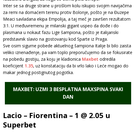
Inter se sa druge strane u prošlom kolu iskupio svojim navijačima
za remi na domaćem terenu protiv Bolonje, pošto je na Đuzepe
Meaci savladana ekipa Empolija, a taj meč je završen rezultatom
3:1. U međuvremenu je milanski gigant uspeo da dođe i do
plasmana u nokaut fazu Lige šampiona, pošto je italijanski
predstavnik slavio na gostovanju kod Sparte iz Praga.
Sve osim sigurne pobede aktuelnog šampiona Italije bi bilo zaista
veliko iznenađenje, pa vam toplo preporučujemo da se fokusirate
na pobedu gostiju, za koju je kladionica
Maxbet
odredila
koeficijent
1.35
, uz konstataciju da bi vrlo lako i Leće mogao do
makar jednog postignutog pogotka.
MAXBET: UZMI 3 BESPLATNA MAXSPINA SVAKI
DAN
Lacio – Fiorentina – 1 @ 2.05 u
Superbet