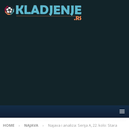
HOME
NAJAVA
Najava i analiza: Serija A, 22. kolo: Stara