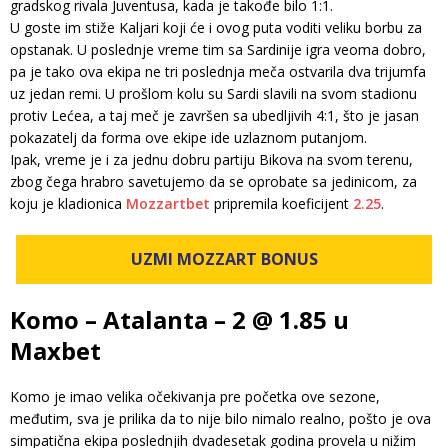
gradskog rivala Juventusa, kada je takođe bilo 1:1.
U goste im stiže Kaljari koji će i ovog puta voditi veliku borbu za
opstanak. U poslednje vreme tim sa Sardinije igra veoma dobro,
pa je tako ova ekipa ne tri poslednja meča ostvarila dva trijumfa
uz jedan remi. U prošlom kolu su Sardi slavili na svom stadionu
protiv Lećea, a taj meč je završen sa ubedljivih 4:1, što je jasan
pokazatelj da forma ove ekipe ide uzlaznom putanjom.
Ipak, vreme je i za jednu dobru partiju Bikova na svom terenu,
zbog čega hrabro savetujemo da se oprobate sa jedinicom, za
koju je kladionica
Mozzartbet
pripremila koeficijent
2.25
.
UZMI MOZZART BONUS
Komo – Atalanta – 2 @ 1.85 u
Maxbet
Komo je imao velika očekivanja pre početka ove sezone,
međutim, sva je prilika da to nije bilo nimalo realno, pošto je ova
simpatična ekipa poslednjih dvadesetak godina provela u nižim