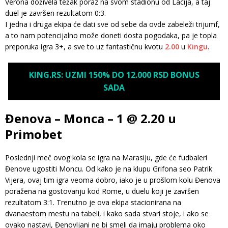
Verona doživela težak poraz na svom stadionu od Lacija, a taj
duel je završen rezultatom 0:3.
I jedna i druga ekipa će dati sve od sebe da ovde zabeleži trijumf,
a to nam potencijalno može doneti dosta pogodaka, pa je topla
preporuka igra 3+, a sve to uz fantastičnu kvotu
2.00
u
Kingu
.
KING.RS: UZMI 150% DO 12.000 RSD BONUS
SADA
Đenova – Monca – 1 @ 2.20 u
Primobet
Poslednji meč ovog kola se igra na Marasiju, gde će fudbaleri
Đenove ugostiti Moncu. Od kako je na klupu Grifona seo Patrik
Vijera, ovaj tim igra veoma dobro, iako je u prošlom kolu Đenova
poražena na gostovanju kod Rome, u duelu koji je završen
rezultatom 3:1. Trenutno je ova ekipa stacionirana na
dvanaestom mestu na tabeli, i kako sada stvari stoje, i ako se
ovako nastavi, Đenovljani ne bi smeli da imaju problema oko