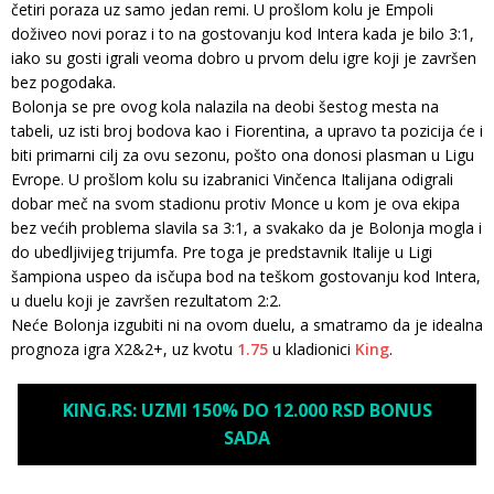
četiri poraza uz samo jedan remi. U prošlom kolu je Empoli
doživeo novi poraz i to na gostovanju kod Intera kada je bilo 3:1,
iako su gosti igrali veoma dobro u prvom delu igre koji je završen
bez pogodaka.
Bolonja se pre ovog kola nalazila na deobi šestog mesta na
tabeli, uz isti broj bodova kao i Fiorentina, a upravo ta pozicija će i
biti primarni cilj za ovu sezonu, pošto ona donosi plasman u Ligu
Evrope. U prošlom kolu su izabranici Vinčenca Italijana odigrali
dobar meč na svom stadionu protiv Monce u kom je ova ekipa
bez većih problema slavila sa 3:1, a svakako da je Bolonja mogla i
do ubedljivijeg trijumfa. Pre toga je predstavnik Italije u Ligi
šampiona uspeo da isčupa bod na teškom gostovanju kod Intera,
u duelu koji je završen rezultatom 2:2.
Neće Bolonja izgubiti ni na ovom duelu, a smatramo da je idealna
prognoza igra X2&2+, uz kvotu
1.75
u kladionici
King
.
KING.RS: UZMI 150% DO 12.000 RSD BONUS
SADA