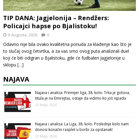
TIP DANA: Jagjelonija – Rendžers:
Policajci hapse po Bjalistoku!
6 Augusta, 2026
0
Odavno nije bila ovako kvalitetna ponuda za klađenje kao što je
to slučaj ovog četvrtka, a za vas smo ovog puta analizirali duel
koji će biti odigran u Bjalistoku, gde će fudbaleri Jagjelonije u
sklopu
[…]
NAJAVA
Najava i analiza: Premijer liga, 38. kolo: Trka je gotova,
titula je na Emirejtsu, ostaje da vidimo ko još ispada
23 Maja, 2026
Najava i analiza: La Liga, 38. kolo: Poslednje kolo nam
donosi konačni rasplet u borbi za opstanak!
23 Maja, 2026