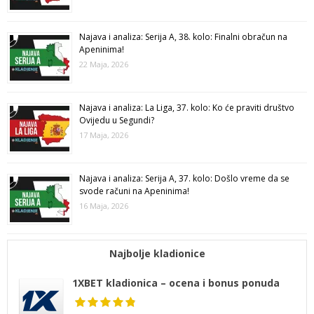
Najava i analiza: Serija A, 38. kolo: Finalni obračun na
Apeninima!
22 Maja, 2026
Najava i analiza: La Liga, 37. kolo: Ko će praviti društvo
Ovijedu u Segundi?
17 Maja, 2026
Najava i analiza: Serija A, 37. kolo: Došlo vreme da se
svode računi na Apeninima!
16 Maja, 2026
Najbolje kladionice
1XBET kladionica – ocena i bonus ponuda