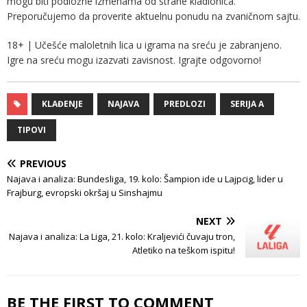
mogu biti podložne izmenama od strane kladionica.
Preporučujemo da proverite aktuelnu ponudu na zvaničnom sajtu.
18+ | Učešće maloletnih lica u igrama na sreću je zabranjeno.
Igre na sreću mogu izazvati zavisnost. Igrajte odgovorno!
KLAĐENJE
NAJAVA
PREDLOZI
SERIJA A
TIPOVI
PREVIOUS
Najava i analiza: Bundesliga, 19. kolo: Šampion ide u Lajpcig, lider u
Frajburg, evropski okršaj u Sinshajmu
NEXT
Najava i analiza: La Liga, 21. kolo: Kraljevići čuvaju tron,
Atletiko na teškom ispitu!
BE THE FIRST TO COMMENT