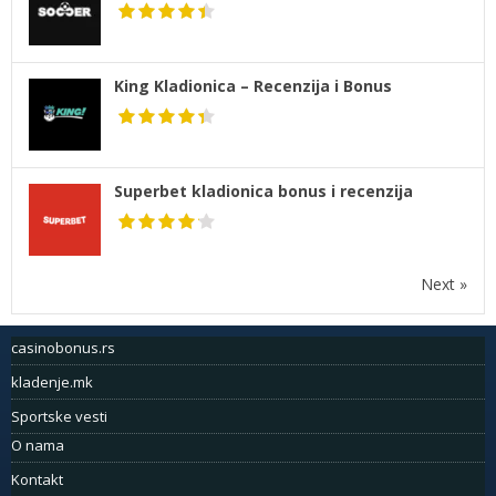
King Kladionica – Recenzija i Bonus
Superbet kladionica bonus i recenzija
Next »
casinobonus.rs
kladenje.mk
Sportske vesti
O nama
Kontakt