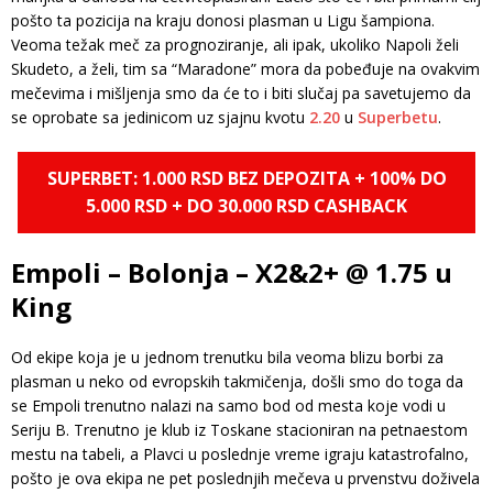
pošto ta pozicija na kraju donosi plasman u Ligu šampiona.
Veoma težak meč za prognoziranje, ali ipak, ukoliko Napoli želi
Skudeto, a želi, tim sa “Maradone” mora da pobeđuje na ovakvim
mečevima i mišljenja smo da će to i biti slučaj pa savetujemo da
se oprobate sa jedinicom uz sjajnu kvotu
2.20
u
Superbetu
.
SUPERBET: 1.000 RSD BEZ DEPOZITA + 100% DO
5.000 RSD + DO 30.000 RSD CASHBACK
Empoli – Bolonja – X2&2+ @ 1.75 u
King
Od ekipe koja je u jednom trenutku bila veoma blizu borbi za
plasman u neko od evropskih takmičenja, došli smo do toga da
se Empoli trenutno nalazi na samo bod od mesta koje vodi u
Seriju B. Trenutno je klub iz Toskane stacioniran na petnaestom
mestu na tabeli, a Plavci u poslednje vreme igraju katastrofalno,
pošto je ova ekipa ne pet poslednjih mečeva u prvenstvu doživela