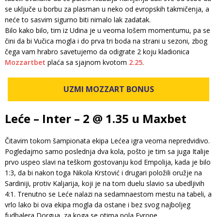
se uključe u borbu za plasman u neko od evropskih takmičenja, a
neće to sasvim sigurno biti nimalo lak zadatak.
Bilo kako bilo, tim iz Udina je u veoma lošem momentumu, pa se
čini da bi Vučica mogla i do prva tri boda na strani u sezoni, zbog
čega vam hrabro savetujemo da odigrate 2 koju kladionica
Mozzartbet
plaća sa sjajnom kvotom
2.25
.
UZMI MOZZART BONUS
Leće – Inter – 2 @ 1.35 u Maxbet
Čitavim tokom šampionata ekipa Lećea igra veoma nepredvidivo.
Pogledajmo samo poslednja dva kola, pošto je tim sa juga Italije
prvo uspeo slavi na teškom gostovanju kod Empolija, kada je bilo
1:3, da bi nakon toga Nikola Krstović i drugari položili oružje na
Sardiniji, protiv Kaljarija, koji je na tom duelu slavio sa ubedljivih
4:1. Trenutno se Leće nalazi na sedamnaestom mestu na tabeli, a
vrlo lako bi ova ekipa mogla da ostane i bez svog najboljeg
fudbalera Dorgua, za koga se otima pola Evrope.