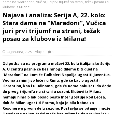
dama na “Maradoni”, Vučica juri prvi trijumf na strani, težak posao za
klubove iz Milana!
Najava i analiza: Serija A, 22. kolo:
Stara dama na “Maradoni”, Vučica
juri prvi trijumf na strani, težak
posao za klubove iz Milana!
24 Januara, 2025
Vlajko
0
Od petka su na programu mečevi 22. kola italijanske Serije
A. U centru pažnje će bez mnogo dileme biti duel na
“Maradoni” na kom će fudbaleri Napolija ugostiti Juventus.
Veoma zanimljivo biće i u Rimu, gde će Lacio ugostiti
Fiorentinu, kao i u Udinama, gde će Roma pokušati da dođe
do prvog trijumfa na strani u sezoni. Klubovi iz Milana
nemaju nimalo lak posao pošto Inter gostuje kod Lećea,
dok će Milan ugostiti Parmu, koja je bila kobna za
Rosonere u prvom delu sezone. Postavlja se pitanje i može
li Atalanta nakon četiri meča bez trijumfa da prekine lošu