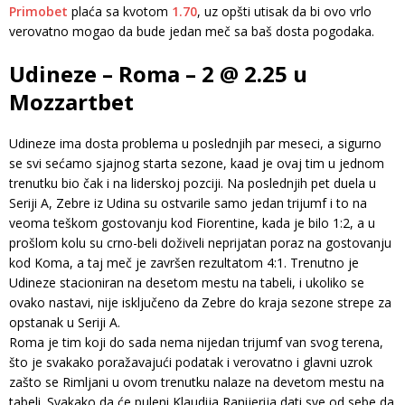
Primobet
plaća sa kvotom
1.70
, uz opšti utisak da bi ovo vrlo
verovatno mogao da bude jedan meč sa baš dosta pogodaka.
Udineze – Roma – 2 @ 2.25 u
Mozzartbet
Udineze ima dosta problema u poslednjih par meseci, a sigurno
se svi sećamo sjajnog starta sezone, kaad je ovaj tim u jednom
trenutku bio čak i na liderskoj pozciji. Na poslednjih pet duela u
Seriji A, Zebre iz Udina su ostvarile samo jedan trijumf i to na
veoma teškom gostovanju kod Fiorentine, kada je bilo 1:2, a u
prošlom kolu su crno-beli doživeli neprijatan poraz na gostovanju
kod Koma, a taj meč je završen rezultatom 4:1. Trenutno je
Udineze stacioniran na desetom mestu na tabeli, i ukoliko se
ovako nastavi, nije isključeno da Zebre do kraja sezone strepe za
opstanak u Seriji A.
Roma je tim koji do sada nema nijedan trijumf van svog terena,
što je svakako poražavajući podatak i verovatno i glavni uzrok
zašto se Rimljani u ovom trenutku nalaze na devetom mestu na
tabeli. Svakako da će puleni Klaudija Ranijerija dati sve od sebe da