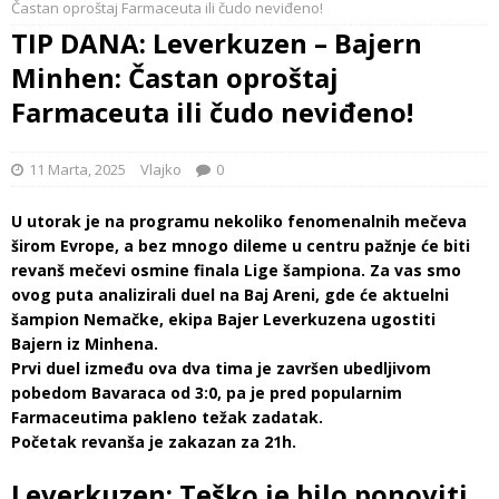
Častan oproštaj Farmaceuta ili čudo neviđeno!
TIP DANA: Leverkuzen – Bajern
Minhen: Častan oproštaj
Farmaceuta ili čudo neviđeno!
11 Marta, 2025
Vlajko
0
U utorak je na programu nekoliko fenomenalnih mečeva
širom Evrope, a bez mnogo dileme u centru pažnje će biti
revanš mečevi osmine finala Lige šampiona. Za vas smo
ovog puta analizirali duel na Baj Areni, gde će aktuelni
šampion Nemačke, ekipa Bajer Leverkuzena ugostiti
Bajern iz Minhena.
Prvi duel između ova dva tima je završen ubedljivom
pobedom Bavaraca od 3:0, pa je pred popularnim
Farmaceutima pakleno težak zadatak.
Početak revanša je zakazan za 21h.
Leverkuzen: Teško je bilo ponoviti