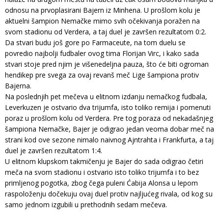
odnosu na prvoplasirani Bajern iz Minhena. U prošlom kolu je
aktuelni šampion Nemačke mimo svih očekivanja poražen na
svom stadionu od Verdera, a taj duel je završen rezultatom 0:2.
Da stvari budu još gore po Farmaceute, na tom duelu se
povredio najbolji fudbaler ovog tima Florijan Virc, i kako sada
stvari stoje pred njim je višenedeljna pauza, što će biti ogroman
hendikep pre svega za ovaj revanš meč Lige šampiona protiv
Bajerna.
Na poslednjih pet mečeva u elitnom izdanju nemačkog fudbala,
Leverkuzen je ostvario dva trijumfa, isto toliko remija i pomenuti
poraz u prošlom kolu od Verdera. Pre tog poraza od nekadašnjeg
šampiona Nemačke, Bajer je odigrao jedan veoma dobar meč na
strani kod ove sezone nimalo naivnog Ajntrahta i Frankfurta, a taj
duel je završen rezultatom 1:4.
U elitnom klupskom takmičenju je Bajer do sada odigrao četiri
meča na svom stadionu i ostvario isto toliko trijumfa i to bez
primljenog pogotka, zbog čega puleni Ćabija Alonsa u lepom
raspoloženju dočekuju ovaj duel protiv najljućeg rivala, od kog su
samo jednom izgubili u prethodnih sedam mečeva.