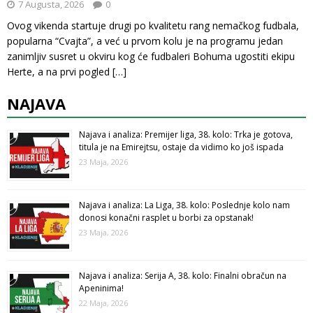
7 Augusta, 2026
0
Ovog vikenda startuje drugi po kvalitetu rang nemačkog fudbala,
popularna “Cvajta”, a već u prvom kolu je na programu jedan
zanimljiv susret u okviru kog će fudbaleri Bohuma ugostiti ekipu
Herte, a na prvi pogled
[…]
NAJAVA
Najava i analiza: Premijer liga, 38. kolo: Trka je gotova,
titula je na Emirejtsu, ostaje da vidimo ko još ispada
23 Maja, 2026
Najava i analiza: La Liga, 38. kolo: Poslednje kolo nam
donosi konačni rasplet u borbi za opstanak!
23 Maja, 2026
Najava i analiza: Serija A, 38. kolo: Finalni obračun na
Apeninima!
22 Maja, 2026