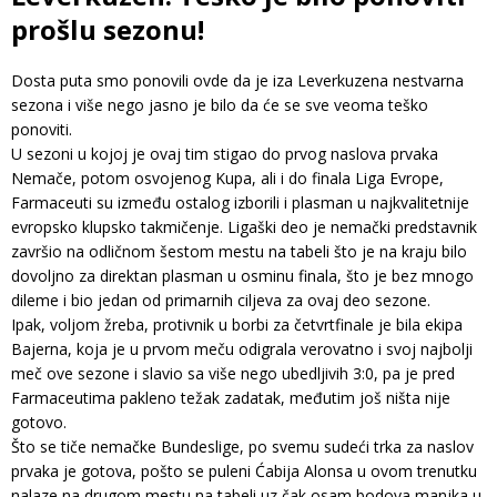
prošlu sezonu!
Dosta puta smo ponovili ovde da je iza Leverkuzena nestvarna
sezona i više nego jasno je bilo da će se sve veoma teško
ponoviti.
U sezoni u kojoj je ovaj tim stigao do prvog naslova prvaka
Nemače, potom osvojenog Kupa, ali i do finala Liga Evrope,
Farmaceuti su između ostalog izborili i plasman u najkvalitetnije
evropsko klupsko takmičenje. Ligaški deo je nemački predstavnik
završio na odličnom šestom mestu na tabeli što je na kraju bilo
dovoljno za direktan plasman u osminu finala, što je bez mnogo
dileme i bio jedan od primarnih ciljeva za ovaj deo sezone.
Ipak, voljom žreba, protivnik u borbi za četvrtfinale je bila ekipa
Bajerna, koja je u prvom meču odigrala verovatno i svoj najbolji
meč ove sezone i slavio sa više nego ubedljivih 3:0, pa je pred
Farmaceutima pakleno težak zadatak, međutim još ništa nije
gotovo.
Što se tiče nemačke Bundeslige, po svemu sudeći trka za naslov
prvaka je gotova, pošto se puleni Ćabija Alonsa u ovom trenutku
nalaze na drugom mestu na tabeli uz čak osam bodova manjka u