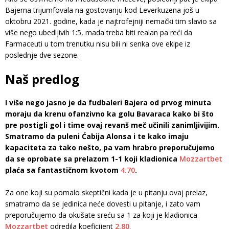
Bajerna trijumfovala na gostovanju kod Leverkuzena još u
oktobru 2021. godine, kada je najtrofejniji nemački tim slavio sa
više nego ubedljivih 1:5, mada treba biti realan pa reći da
Farmaceuti u tom trenutku nisu bili ni senka ove ekipe iz
poslednje dve sezone.
Naš predlog
I više nego jasno je da fudbaleri Bajera od prvog minuta
moraju da krenu ofanzivno ka golu Bavaraca kako bi što
pre postigli gol i time ovaj revanš meč učinili zanimljivijim.
Smatramo da puleni Ćabija Alonsa i te kako imaju
kapaciteta za tako nešto, pa vam hrabro preporučujemo
da se oprobate sa prelazom 1-1 koji kladionica
Mozzartbet
plaća sa fantastičnom kvotom
4.70
.
Za one koji su pomalo skeptični kada je u pitanju ovaj prelaz,
smatramo da se jedinica neće dovesti u pitanje, i zato vam
preporučujemo da okušate sreću sa 1 za koji je kladionica
Mozzartbet
odredila koeficijent
2.80
.