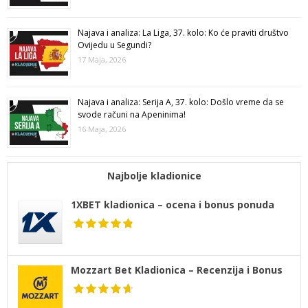
Najava i analiza: La Liga, 37. kolo: Ko će praviti društvo
Ovijedu u Segundi?
17 Maja, 2026
Najava i analiza: Serija A, 37. kolo: Došlo vreme da se
svode računi na Apeninima!
16 Maja, 2026
Najbolje kladionice
1XBET kladionica – ocena i bonus ponuda
Mozzart Bet Kladionica – Recenzija i Bonus