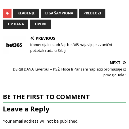
KLAĐENJE
LIGA ŠAMPIONA
PREDLOZI
TIP DANA
TIPOVI
PREVIOUS
Komercijalni sadržaj: bet365 najavljuje zvanični
početak rada u Srbiji
NEXT
DERBI DANA: Liverpul – PSŽ: Hoće li Parižani naplatiti promašaje iz
prvog duela?
BE THE FIRST TO COMMENT
Leave a Reply
Your email address will not be published.