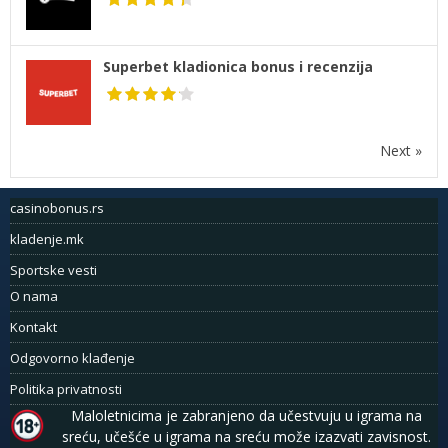
Superbet kladionica bonus i recenzija
Next »
casinobonus.rs
kladenje.mk
Sportske vesti
O nama
Kontakt
Odgovorno klađenje
Politika privatnosti
Maloletnicima je zabranjeno da učestvuju u igrama na
sreću, učešće u igrama na sreću može izazvati zavisnost.