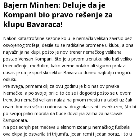
Bajern Minhen: Deluje da je
Kompani bio pravo rešenje za
klupu Bavaraca!
Nakon katastrofalne sezone koju je nemački velikan završio bez
osvojenog trofeja, desile su se radikalne promene u klubu, a ona
najvažnija na klupi, pošto je novi trener nemačkog velikana
postao Vensan Kompani, što je u prvom trenutku bilo baš veliko
iznenađenje, međutim, kako vreme polako ali sigurno prolazi
utisak je da je sportski sektor Bavaraca doneo najbolju moguću
odluku.
Pre svega, primarni cilj za ovu godinu je bio naslov prvaka
Nemačke, a po svojoj prilici to će se i dogoditi pošto se u ovom
trenutku nemački velikan nalazi na prvom mestu na tabeli uz čak
osam bodova viška u odnosu na drugoplasirani Leverkuzen, što bi
po svojoj prilici morala da bude dovoljna zaliha za nastavak
šampionata.
Na poslednjih pet mečeva u elitnom izdanju nemačkog fudbala
ova ekipa je ostvarila tri trijumfa, jedan remi i jedan poraz, i to u