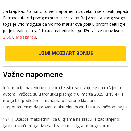
Za kraj, kao što smo to već napomenuli, očekuju se siloviti napadi
Farmaceuta od prvog minuta susreta na Baj Areni, a zbog svega
toga je vrlo moguće da vidimo makar dva gola u prvom delu igre,
pa je idealno da vaš fokus usmerite ka igri I2+, a sve to uz kvotu
2.55
u
Mozzartu
.
UZMI MOZZART BONUS
Važne napomene
Informacije navedene u ovom tekstu zasnivaju se na mišljenju
autora i važeće su u trenutku pisanja (10. marta 2025. u 18:47) i
mogu biti podložne izmenama od strane kladionica.
Preporučujemo da proverite aktuelnu ponudu na zvaničnom sajtu.
18+ | Učešće maloletnih lica u igrama na sreću je zabranjeno.
Igre na sreću mogu izazvati zavisnost. Igrajte odgovorno!