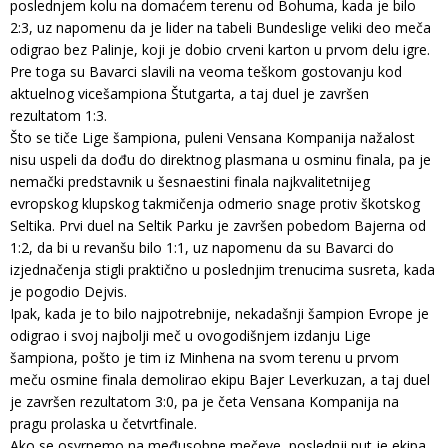
poslednjem kolu na domaćem terenu od Bohuma, kada je bilo
2:3, uz napomenu da je lider na tabeli Bundeslige veliki deo meča
odigrao bez Palinje, koji je dobio crveni karton u prvom delu igre.
Pre toga su Bavarci slavili na veoma teškom gostovanju kod
aktuelnog vicešampiona Štutgarta, a taj duel je završen
rezultatom 1:3.
Što se tiče Lige šampiona, puleni Vensana Kompanija nažalost
nisu uspeli da dođu do direktnog plasmana u osminu finala, pa je
nemački predstavnik u šesnaestini finala najkvalitetnijeg
evropskog klupskog takmičenja odmerio snage protiv škotskog
Seltika. Prvi duel na Seltik Parku je završen pobedom Bajerna od
1:2, da bi u revanšu bilo 1:1, uz napomenu da su Bavarci do
izjednačenja stigli praktično u poslednjim trenucima susreta, kada
je pogodio Dejvis.
Ipak, kada je to bilo najpotrebnije, nekadašnji šampion Evrope je
odigrao i svoj najbolji meč u ovogodišnjem izdanju Lige
šampiona, pošto je tim iz Minhena na svom terenu u prvom
meču osmine finala demolirao ekipu Bajer Leverkuzan, a taj duel
je završen rezultatom 3:0, pa je četa Vensana Kompanija na
pragu prolaska u četvrtfinale.
Ako se osvrnemo na međusobne mečeve, poslednji put je ekipa