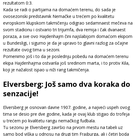
rezultatom 0:3.
Kada se radi o partijama na domaćem terenu, do sada je
ovosezonski predstavnik Nemačke u trećem po kvalitetu
evropskom klupskom takmičenju odigrao sedamnaest mečeva na
svom stadionu i ostvario tri trijumfa, dva remija i čak dvanaest
poraza, a sve ovo Hajdenhajm čini najslabijom domaćom ekipom
u Bundesligi, i sigurno je da je upravo to glavni razlog za očajne
rezultate ovog tima u sezoni.
Pomenimo još i to da je poslednju pobedu na domaćem terenu
ekipa Hajdenhajma ostvarila još sredinom marta, i to protiv Kila,
koji je nažalost ispao u niži rang takmičenja.
Elversberg: Još samo dva koraka do
senzacije!
Elversberg je osnovan davne 1907. godine, a najveći uspeh ovog
tima se desio pre dve godine, kada je ovaj klub stigao do trofeja
u trećem po kvalitetu rangu nemačkog fudbala.
Tu sezonu je Elversberg završio na prvom mestu na tabeli uz
samo bod viška u odnosu na drugi tim Frajburga, ali i četiri boda