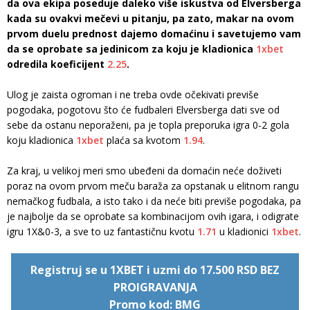
da ova ekipa poseduje daleko više iskustva od Elversberga
kada su ovakvi mečevi u pitanju, pa zato, makar na ovom
prvom duelu prednost dajemo domaćinu i savetujemo vam
da se oprobate sa jedinicom za koju je kladionica
1xbet
odredila koeficijent
2.25
.
Ulog je zaista ogroman i ne treba ovde očekivati previše
pogodaka, pogotovu što će fudbaleri Elversberga dati sve od
sebe da ostanu neporaženi, pa je topla preporuka igra 0-2 gola
koju kladionica
1xbet
plaća sa kvotom
1.94
.
Za kraj, u velikoj meri smo ubeđeni da domaćin neće doživeti
poraz na ovom prvom meču baraža za opstanak u elitnom rangu
nemačkog fudbala, a isto tako i da neće biti previše pogodaka, pa
je najbolje da se oprobate sa kombinacijom ovih igara, i odigrate
igru 1X&0-3, a sve to uz fantastičnu kvotu
1.71
u kladionici
1xbet
.
Registruj se u 1XBET i uzmi do 17.500 RSD BEZ
PROIGRAVANJA
Promo kod: BMG