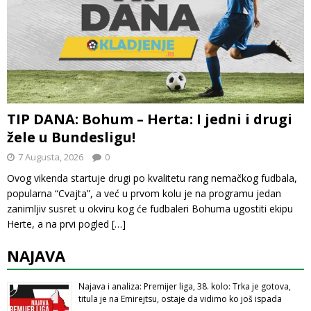
TIP DANA: Bohum – Herta: I jedni i drugi
žele u Bundesligu!
7 Augusta, 2026
0
Ovog vikenda startuje drugi po kvalitetu rang nemačkog fudbala,
popularna “Cvajta”, a već u prvom kolu je na programu jedan
zanimljiv susret u okviru kog će fudbaleri Bohuma ugostiti ekipu
Herte, a na prvi pogled
[…]
NAJAVA
Najava i analiza: Premijer liga, 38. kolo: Trka je gotova,
titula je na Emirejtsu, ostaje da vidimo ko još ispada