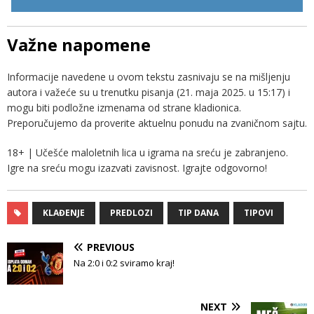
Važne napomene
Informacije navedene u ovom tekstu zasnivaju se na mišljenju
autora i važeće su u trenutku pisanja (21. maja 2025. u 15:17) i
mogu biti podložne izmenama od strane kladionica.
Preporučujemo da proverite aktuelnu ponudu na zvaničnom sajtu.
18+ | Učešće maloletnih lica u igrama na sreću je zabranjeno.
Igre na sreću mogu izazvati zavisnost. Igrajte odgovorno!
KLAĐENJE
PREDLOZI
TIP DANA
TIPOVI
PREVIOUS
Na 2:0 i 0:2 sviramo kraj!
NEXT