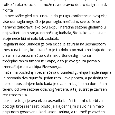
toliko široku rotaciju da može ravnopravno dobro da igra na dva
fronta.
Sa ove tačke gledišta utisak je da je Liga konferencije ovoj ekipi
više odmogla nego što je pomogla, međutim, sve to će se
naravno zaboraviti ako ovu ekipu i naredne sezone gledamo u
najkvalitetnijem rangu nemačkog fudbala, što kako sada stvari
stoje neće biti nimalo lak zadatak.
Regularni deo Bundeslige ova ekipa je završila na šesnaestom
mestu na tabeli, koje kao što je to dobro poznato na kraju donosi
plasman u baraž meč za ostanak u Bundesligi, i to sa
trećeplasiranim timom iz Cvajte, a to je ovog puta pomalo
iznenađujuće bila ekipa Elversberga.
Inače, na poslednjih pet mečeva u Bundesligi, ekipa Hajdenhajma
je ostvarila dva trijumfa, jedan remi i dva poraza, a poslednji se
desio u poslednjem kolu kada je ovaj tim izgubio na domaćem
terenu od ove sezone odličnog Verdera, a taj susret je završen
rezultatom 1:4.
Ipak, pre toga je ova ekipa ostvarila ključni trijumf u borbi za
poziciju broj šesnaest, pošto je Hajdenhajm slavio na nimalo
prijatnom gostovanju kod Union Berlina, a taj meč je završen