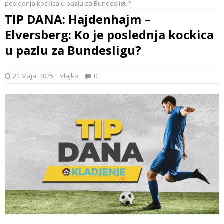
poslednja kockica u pazlu za Bundesligu?
TIP DANA: Hajdenhajm –
Elversberg: Ko je poslednja kockica
u pazlu za Bundesligu?
22 Maja, 2025
Vlajko
0