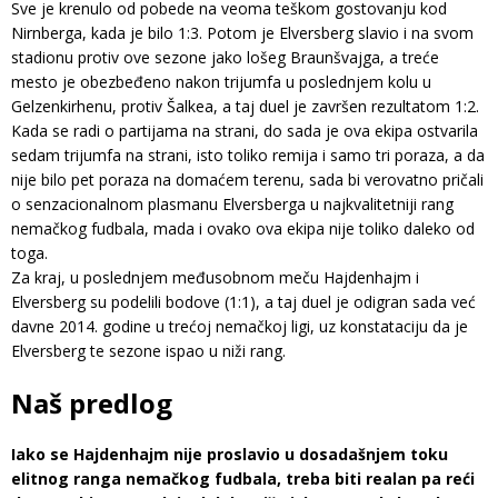
Sve je krenulo od pobede na veoma teškom gostovanju kod
Nirnberga, kada je bilo 1:3. Potom je Elversberg slavio i na svom
stadionu protiv ove sezone jako lošeg Braunšvajga, a treće
mesto je obezbeđeno nakon trijumfa u poslednjem kolu u
Gelzenkirhenu, protiv Šalkea, a taj duel je završen rezultatom 1:2.
Kada se radi o partijama na strani, do sada je ova ekipa ostvarila
sedam trijumfa na strani, isto toliko remija i samo tri poraza, a da
nije bilo pet poraza na domaćem terenu, sada bi verovatno pričali
o senzacionalnom plasmanu Elversberga u najkvalitetniji rang
nemačkog fudbala, mada i ovako ova ekipa nije toliko daleko od
toga.
Za kraj, u poslednjem međusobnom meču Hajdenhajm i
Elversberg su podelili bodove (1:1), a taj duel je odigran sada već
davne 2014. godine u trećoj nemačkoj ligi, uz konstataciju da je
Elversberg te sezone ispao u niži rang.
Naš predlog
Iako se Hajdenhajm nije proslavio u dosadašnjem toku
elitnog ranga nemačkog fudbala, treba biti realan pa reći