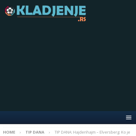
HOME
TIP DANA
TIP DANA: Hajdenhajm – Elversberg: Ko je