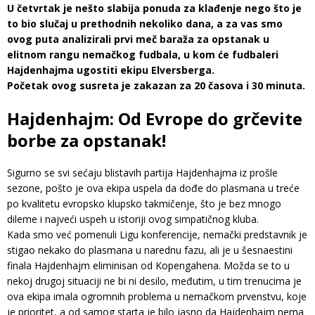
U četvrtak je nešto slabija ponuda za klađenje nego što je
to bio slučaj u prethodnih nekoliko dana, a za vas smo
ovog puta analizirali prvi meč baraža za opstanak u
elitnom rangu nemačkog fudbala, u kom će fudbaleri
Hajdenhajma ugostiti ekipu Elversberga.
Početak ovog susreta je zakazan za 20 časova i 30 minuta.
Hajdenhajm: Od Evrope do grčevite
borbe za opstanak!
Sigurno se svi sećaju blistavih partija Hajdenhajma iz prošle
sezone, pošto je ova ekipa uspela da dođe do plasmana u treće
po kvalitetu evropsko klupsko takmičenje, što je bez mnogo
dileme i najveći uspeh u istoriji ovog simpatičnog kluba.
Kada smo već pomenuli Ligu konferencije, nemački predstavnik je
stigao nekako do plasmana u narednu fazu, ali je u šesnaestini
finala Hajdenhajm eliminisan od Kopengahena. Možda se to u
nekoj drugoj situaciji ne bi ni desilo, međutim, u tim trenucima je
ova ekipa imala ogromnih problema u nemačkom prvenstvu, koje
je prioritet, a od samog starta je bilo jasno da Hajdenhajm nema