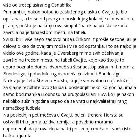
više od trećeplasiranog Osnabrika.
Primarni cilj nakon potpuno zasluženog ulaska u Cvajtu je bio
opstanak, a to se od prvog do poslednjeg kola nije ni dovodilo u
pitanje, pošto je na kraju ova simpatična ekipa prošlu sezonu
završila na jedanaestom mestu na tabeli.
Svi su bili i više nego zadovoljni sa učinkom iz prošle sezone, ali je
delovalo kao da ovaj tim može i više od opstanka, i to se najbolje
videlo ove godine, kada je Elversberg mimo svih očekivanja
završio na trećem mestu na tabeli Cvajte, koje kao što je to
dobro poznato donosi dvomeč sa šesnaestoplasiranim timom iz
Bundeslige, i pobednik tog dvomeča će izboriti Bundesligu.
Na kraju je četa Štefena Horsta, koji je verovatno i najzaslužniji
za sjajne rezultate ovog kluba u poslednjih nekoliko godina, imala
samo bod manjka u odnosu na drugoplasirani HSV, koji je nakon
nekoliko sušnih godina uspeo da se vrati u najkvalitetniji rang
nemačkog fudbala.
Na poslednjih pet mečeva u Cvajti, puleni trenera Horsta su
ostvarili tri trijumfa uz dva remija, a posebno moramo
napomenuti da je ova ekipa na tri poslednja meča ostvarila isto
toliko trijumfa.