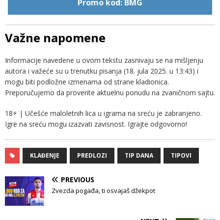
Promo kod: BMG
Važne napomene
Informacije navedene u ovom tekstu zasnivaju se na mišljenju
autora i važeće su u trenutku pisanja (18. jula 2025. u 13:43) i
mogu biti podložne izmenama od strane kladionica.
Preporučujemo da proverite aktuelnu ponudu na zvaničnom sajtu.
18+ | Učešće maloletnih lica u igrama na sreću je zabranjeno.
Igre na sreću mogu izazvati zavisnost. Igrajte odgovorno!
KLAĐENJE
PREDLOZI
TIP DANA
TIPOVI
PREVIOUS
Zvezda pogađa, ti osvajaš džekpot