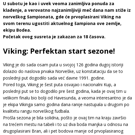
U subotu je kao i uvek veoma zanimljiva ponuda za
klađenje, a verovatno najzanimljiviji meč dana nam stiže iz
norveškog šampionata, gde će prvoplasirani Viking na
svom terenu ugostiti aktuelnog šampiona ove zemlje,
ekipu Bodea.
Početak ovog susreta je zakazan za 18 časova.
Viking: Perfektan start sezone!
Viking je do sada osam puta u svojoj 126 godina dugoj istoriji
dolazio do naslova prvaka Norveške, uz konstataciju da se to
poslednji put dogodilo sada već davne 1991. godine.
Pored toga, Viking je šest puta osvajao i nacionalni Kup, a
poslednji put se to dogodilo pre šest godina, kada je ovaj tim u
velikom finalu bio bolji od Havesunda, a veoma interesantno je da
je ekipa Vikinga samo godina dana ranije nastupala u drugom po
kvalitetu rangu norveškog fudbala.
Prošla sezona je bila solidna, pošto je ovaj tim na kraju završio
na trećem mestu na tabeli i to uz dva boda manjka u odnosu na
drugoplasirani Bran, ali i pet bodova manje od prvoplasiranog