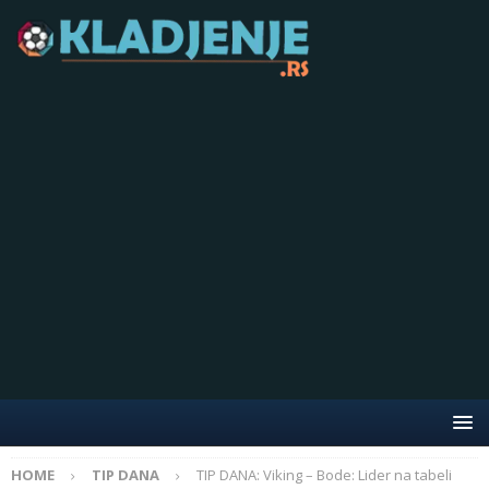
HOME
TIP DANA
TIP DANA: Viking – Bode: Lider na tabeli