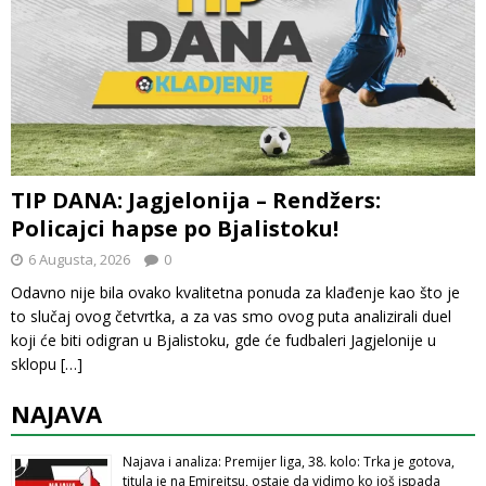
TIP DANA: Jagjelonija – Rendžers:
Policajci hapse po Bjalistoku!
6 Augusta, 2026
0
Odavno nije bila ovako kvalitetna ponuda za klađenje kao što je
to slučaj ovog četvrtka, a za vas smo ovog puta analizirali duel
koji će biti odigran u Bjalistoku, gde će fudbaleri Jagjelonije u
sklopu
[…]
NAJAVA
Najava i analiza: Premijer liga, 38. kolo: Trka je gotova,
titula je na Emirejtsu, ostaje da vidimo ko još ispada