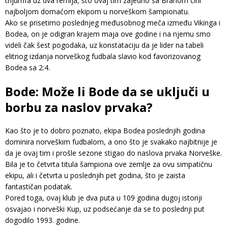
trijumfa uz dva remija, što ovaj tim zajedno sa Branom čini
najboljom domaćom ekipom u norveškom šampionatu.
Ako se prisetimo poslednjeg međusobnog meča između Vikinga i
Bodea, on je odigran krajem maja ove godine i na njemu smo
videli čak šest pogodaka, uz konstataciju da je lider na tabeli
elitnog izdanja norveškog fudbala slavio kod favorizovanog
Bodea sa 2:4.
Bode: Može li Bode da se uključi u
borbu za naslov prvaka?
Kao što je to dobro poznato, ekipa Bodea poslednjih godina
dominira norveškim fudbalom, a ono što je svakako najbitnije je
da je ovaj tim i prošle sezone stigao do naslova prvaka Norveške.
Bila je to četvrta titula šampiona ove zemlje za ovu simpatičnu
ekipu, ali i četvrta u poslednjih pet godina, što je zaista
fantastičan podatak.
Pored toga, ovaj klub je dva puta u 109 godina dugoj istoriji
osvajao i norveški Kup, uz podsećanje da se to poslednji put
dogodilo 1993. godine.