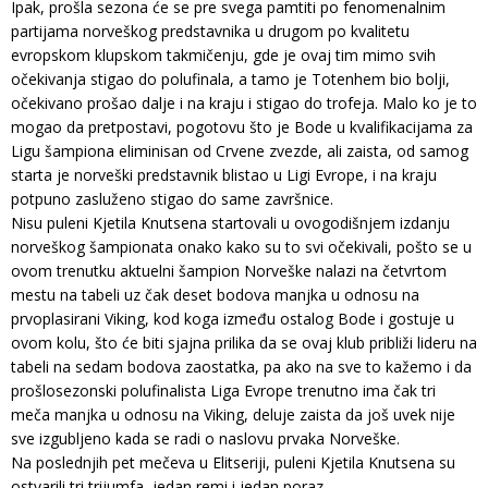
Ipak, prošla sezona će se pre svega pamtiti po fenomenalnim
partijama norveškog predstavnika u drugom po kvalitetu
evropskom klupskom takmičenju, gde je ovaj tim mimo svih
očekivanja stigao do polufinala, a tamo je Totenhem bio bolji,
očekivano prošao dalje i na kraju i stigao do trofeja. Malo ko je to
mogao da pretpostavi, pogotovu što je Bode u kvalifikacijama za
Ligu šampiona eliminisan od Crvene zvezde, ali zaista, od samog
starta je norveški predstavnik blistao u Ligi Evrope, i na kraju
potpuno zasluženo stigao do same završnice.
Nisu puleni Kjetila Knutsena startovali u ovogodišnjem izdanju
norveškog šampionata onako kako su to svi očekivali, pošto se u
ovom trenutku aktuelni šampion Norveške nalazi na četvrtom
mestu na tabeli uz čak deset bodova manjka u odnosu na
prvoplasirani Viking, kod koga između ostalog Bode i gostuje u
ovom kolu, što će biti sjajna prilika da se ovaj klub približi lideru na
tabeli na sedam bodova zaostatka, pa ako na sve to kažemo i da
prošlosezonski polufinalista Liga Evrope trenutno ima čak tri
meča manjka u odnosu na Viking, deluje zaista da još uvek nije
sve izgubljeno kada se radi o naslovu prvaka Norveške.
Na poslednjih pet mečeva u Elitseriji, puleni Kjetila Knutsena su
ostvarili tri trijumfa, jedan remi i jedan poraz.