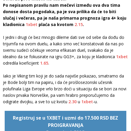
Po nepisanom pravilu nam mečevi između ova dva tima
donose dosta pogodaka, pa je sva prilika da će to biti
slučaj i večeras, pa je naša primarna prognoza igra 4+ koju
kladionica
1xbet
plaća sa kvotom
2.15
.
I jedni i drugi će bez mnogo dileme dati sve od sebe da dođu do
trijumfa na ovom duelu, a kako smo već konstatovali da nas po
svemu sudeći očekuje veoma efikasan duel, svakako da je
idealno da se fokusirate na igru GG3+, za koju je kladionica
1xbet
odredila koeficijent
1.65
.
Iako je Viking tim koji je do sada najviše pokazao, smatramo da
je Bode bolji tim na papiru, i da će prošlosezonski učesnik
polufinala Liga Evrope vrlo brzo doći u situaciju da se bori za novi
naslov prvaka Norveške, pa vam hrabro preporučujemo da
odigrate dvojku, a sve to uz kvotu
2.30
u
1xbet
-u.
Registruj se u 1XBET i uzmi do 17.500 RSD BEZ
PROIGRAVANJA