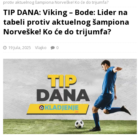
protiv aktuelnog šampiona Norveške! Ko će do trijumfa?
TIP DANA: Viking – Bode: Lider na
tabeli protiv aktuelnog šampiona
Norveške! Ko će do trijumfa?
19 Jula, 2025
Vlajko
0