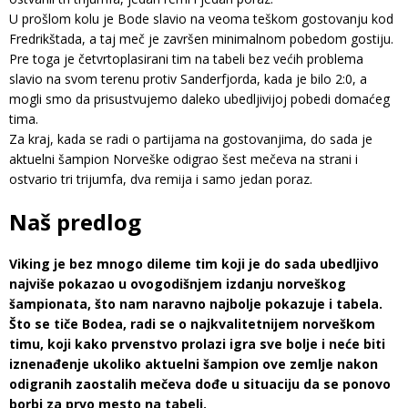
U prošlom kolu je Bode slavio na veoma teškom gostovanju kod
Fredrikštada, a taj meč je završen minimalnom pobedom gostiju.
Pre toga je četvrtoplasirani tim na tabeli bez većih problema
slavio na svom terenu protiv Sanderfjorda, kada je bilo 2:0, a
mogli smo da prisustvujemo daleko ubedljivijoj pobedi domaćeg
tima.
Za kraj, kada se radi o partijama na gostovanjima, do sada je
aktuelni šampion Norveške odigrao šest mečeva na strani i
ostvario tri trijumfa, dva remija i samo jedan poraz.
Naš predlog
Viking je bez mnogo dileme tim koji je do sada ubedljivo
najviše pokazao u ovogodišnjem izdanju norveškog
šampionata, što nam naravno najbolje pokazuje i tabela.
Što se tiče Bodea, radi se o najkvalitetnijem norveškom
timu, koji kako prvenstvo prolazi igra sve bolje i neće biti
iznenađenje ukoliko aktuelni šampion ove zemlje nakon
odigranih zaostalih mečeva dođe u situaciju da se ponovo
borbi za prvo mesto na tabeli.