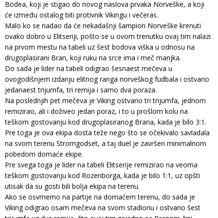
Bodea, koji je stigao do novog naslova prvaka Norveške, a koji
će između ostalog biti protivnik Vikingu i večeras.
Malo ko se nadao da će nekadašnji šampion Norveške krenuti
ovako dobro u Elitseriji, pošto se u ovom trenutku ovaj tim nalazi
na prvom mestu na tabeli uz šest bodova viška u odnosu na
drugoplasirani Bran, koji ruku na srce ima i meč manjka.
Do sada je lider na tabeli odigrao šesnaest mečeva u
ovogodišnjem izdanju elitnog ranga norveškog fudbala i ostvario
jedanaest trijumfa, tri remija i samo dva poraza.
Na poslednjih pet mečeva je Viking ostvario tri trijumfa, jednom
remizirao, ali i doživeo jedan poraz, i to u prošlom kolu na
teškom gostovanju kod drugoplasiranog Brana, kada je bilo 3:1.
Pre toga je ova ekipa dosta teže nego što se očekivalo savladala
na svom terenu Stromgodset, a taj duel je završen minimalnom
pobedom domaće ekipe.
Pre svega toga je lider na tabeli Elitserije remizirao na veoma
teškom gostovanju kod Rozenborga, kada je bilo 1:1, uz opšti
utisak da su gosti bili bolja ekipa na terenu.
Ako se osvrnemo na partije na domaćem terenu, do sada je
Viking odigrao osam mečeva na svom stadionu i ostvario šest