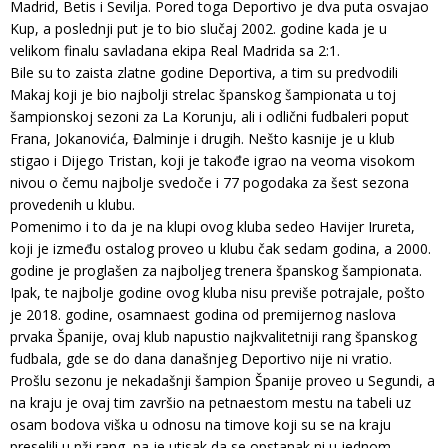
Madrid, Betis i Sevilja. Pored toga Deportivo je dva puta osvajao
Kup, a poslednji put je to bio slučaj 2002. godine kada je u
velikom finalu savladana ekipa Real Madrida sa 2:1.
Bile su to zaista zlatne godine Deportiva, a tim su predvodili
Makaj koji je bio najbolji strelac španskog šampionata u toj
šampionskoj sezoni za La Korunju, ali i odlični fudbaleri poput
Frana, Jokanovića, Đalminje i drugih. Nešto kasnije je u klub
stigao i Dijego Tristan, koji je takođe igrao na veoma visokom
nivou o čemu najbolje svedoče i 77 pogodaka za šest sezona
provedenih u klubu.
Pomenimo i to da je na klupi ovog kluba sedeo Havijer Irureta,
koji je između ostalog proveo u klubu čak sedam godina, a 2000.
godine je proglašen za najboljeg trenera španskog šampionata.
Ipak, te najbolje godine ovog kluba nisu previše potrajale, pošto
je 2018. godine, osamnaest godina od premijernog naslova
prvaka Španije, ovaj klub napustio najkvalitetniji rang španskog
fudbala, gde se do dana današnjeg Deportivo nije ni vratio.
Prošlu sezonu je nekadašnji šampion Španije proveo u Segundi, a
na kraju je ovaj tim završio na petnaestom mestu na tabeli uz
osam bodova viška u odnosu na timove koji su se na kraju
preselili u nži rang, pa je utisak da se opstanak ni u jednom