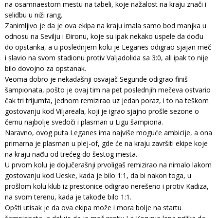
na osamnaestom mestu na tabeli, koje nažalost na kraju znači i
selidbu u niži rang.
Zanimljivo je da je ova ekipa na kraju imala samo bod manjka u
odnosu na Sevilju i Đironu, koje su ipak nekako uspele da dođu
do opstanka, a u poslednjem kolu je Leganes odigrao sjajan meč
i slavio na svom stadionu protiv Valjadolida sa 3:0, ali ipak to nije
bilo dovojno za opstanak.
Veoma dobro je nekadašnji osvajač Segunde odigrao finiš
šampionata, pošto je ovaj tim na pet poslednjih mečeva ostvario
čak tri trijumfa, jednom remizirao uz jedan poraz, i to na teškom
gostovanju kod Viljareala, koji je igrao sjajno prošle sezone o
čemu najbolje svedoči i plasman u Ligu šampiona.
Naravno, ovog puta Leganes ima najviše moguće ambicije, a ona
primarna je plasman u plej-of, gde će na kraju završiti ekipe koje
na kraju nađu od trećeg do šestog mesta.
U prvom kolu je dojučerašnji prvoligaš remizirao na nimalo lakom
gostovanju kod Ueske, kada je bilo 1:1, da bi nakon toga, u
prošlom kolu klub iz prestonice odigrao nerešeno i protiv Kadiza,
na svom terenu, kada je takođe bilo 1:1.
Opšti utisak je da ova ekipa može i mora bolje na startu