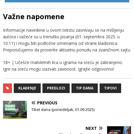
Važne napomene
Informacije navedene u ovom tekstu zasnivaju se na mišljenju
autora i važeće su u trenutku pisanja (01. septembra 2025. u
10:11) i mogu biti podložne izmenama od strane kladionica.
Preporučujemo da proverite aktuelnu ponudu na zvaničnom sajtu.
18+ | Učešće maloletnih lica u igrama na sreću je zabranjeno.
Igre na sreću mogu izazvati zavisnost. Igrajte odgovorno!
KLAĐENJE
PREDLOZI
TIP DANA
TIPOVI
PREVIOUS
Tiket dana (ponedeljak, 01.09.2025)
NEXT