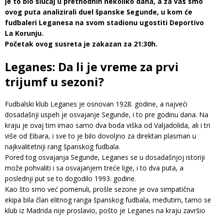
je to bio slučaj u prethodnih nekoliko dana, a za vas smo
ovog puta analizirali duel španske Segunde, u kom će
fudbaleri Leganesa na svom stadionu ugostiti Deportivo
La Korunju.
Početak ovog susreta je zakazan za 21:30h.
Leganes: Da li je vreme za prvi
trijumf u sezoni?
Fudbalski klub Leganes je osnovan 1928. godine, a najveći
dosadašnji uspeh je osvajanje Segunde, i to pre godinu dana. Na
kraju je ovaj tim imao samo dva boda viška od Valjadolida, ali i tri
više od Eibara, i sve to je bilo dovoljno za direktan plasman u
najkvalitetniji rang španskog fudbala.
Pored tog osvajanja Segunde, Leganes se u dosadašnjoj istoriji
može pohvaliti i sa osvajanjem treće lige, i to dva puta, a
poslednji put se to dogodilo 1993. godine.
Kao što smo već pomenuli, prošle sezone je ova simpatična
ekipa bila član elitnog ranga španskog fudbala, međutim, tamo se
klub iz Madrida nije proslavio, pošto je Leganes na kraju završio