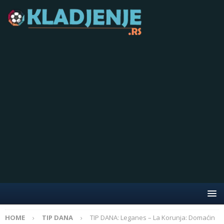
HOME
TIP DANA
TIP DANA: Leganes – La Korunja: Domaćin