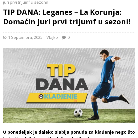
juri prvi trijumf u sezoni!
TIP DANA: Leganes – La Korunja:
Domaćin juri prvi trijumf u sezoni!
1 Septembra, 2025
Vlajko
0
U ponedeljak je daleko slabija ponuda za klađenje nego što