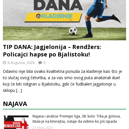
TIP DANA: Jagjelonija – Rendžers:
Policajci hapse po Bjalistoku!
6 Augusta, 2026
0
Odavno nije bila ovako kvalitetna ponuda za klađenje kao što je
to slučaj ovog četvrtka, a za vas smo ovog puta analizirali duel
koji će biti odigran u Bjalistoku, gde će fudbaleri Jagjelonije u
sklopu
[…]
NAJAVA
Najava i analiza: Premijer liga, 38. kolo: Trka je gotova,
titula je na Emirejtsu, ostaje da vidimo ko još ispada
23 Maja, 2026