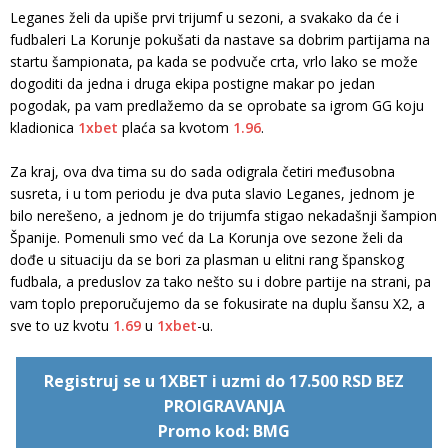
Leganes želi da upiše prvi trijumf u sezoni, a svakako da će i
fudbaleri La Korunje pokušati da nastave sa dobrim partijama na
startu šampionata, pa kada se podvuče crta, vrlo lako se može
dogoditi da jedna i druga ekipa postigne makar po jedan
pogodak, pa vam predlažemo da se oprobate sa igrom GG koju
kladionica
1xbet
plaća sa kvotom
1.96
.
Za kraj, ova dva tima su do sada odigrala četiri međusobna
susreta, i u tom periodu je dva puta slavio Leganes, jednom je
bilo nerešeno, a jednom je do trijumfa stigao nekadašnji šampion
Španije. Pomenuli smo već da La Korunja ove sezone želi da
dođe u situaciju da se bori za plasman u elitni rang španskog
fudbala, a preduslov za tako nešto su i dobre partije na strani, pa
vam toplo preporučujemo da se fokusirate na duplu šansu X2, a
sve to uz kvotu
1.69
u
1xbet
-u.
Registruj se u 1XBET i uzmi do 17.500 RSD BEZ
PROIGRAVANJA
Promo kod: BMG