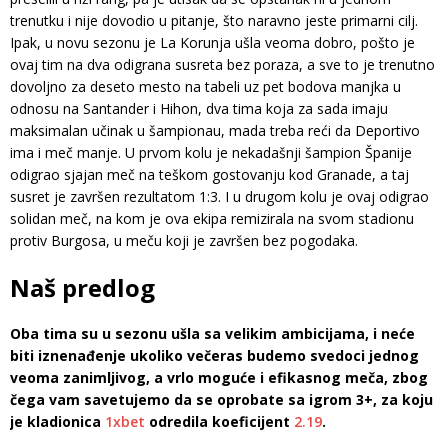
trenutku i nije dovodio u pitanje, što naravno jeste primarni cilj.
Ipak, u novu sezonu je La Korunja ušla veoma dobro, pošto je
ovaj tim na dva odigrana susreta bez poraza, a sve to je trenutno
dovoljno za deseto mesto na tabeli uz pet bodova manjka u
odnosu na Santander i Hihon, dva tima koja za sada imaju
maksimalan učinak u šampionau, mada treba reći da Deportivo
ima i meč manje. U prvom kolu je nekadašnji šampion Španije
odigrao sjajan meč na teškom gostovanju kod Granade, a taj
susret je završen rezultatom 1:3. I u drugom kolu je ovaj odigrao
solidan meč, na kom je ova ekipa remizirala na svom stadionu
protiv Burgosa, u meču koji je završen bez pogodaka.
Naš predlog
Oba tima su u sezonu ušla sa velikim ambicijama, i neće
biti iznenađenje ukoliko večeras budemo svedoci jednog
veoma zanimljivog, a vrlo moguće i efikasnog meča, zbog
čega vam savetujemo da se oprobate sa igrom 3+, za koju
je kladionica
1xbet
odredila koeficijent
2.19
.