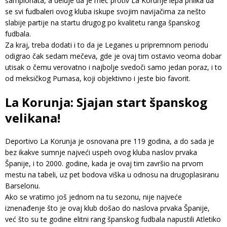
šampionata, a deluje da je meč protiv La Korunje lepa prilika da
se svi fudbaleri ovog kluba iskupe svojim navijačima za nešto
slabije partije na startu drugog po kvalitetu ranga španskog
fudbala.
Za kraj, treba dodati i to da je Leganes u pripremnom periodu
odigrao čak sedam mečeva, gde je ovaj tim ostavio veoma dobar
utisak o čemu verovatno i najbolje svedoči samo jedan poraz, i to
od meksičkog Pumasa, koji objektivno i jeste bio favorit.
La Korunja: Sjajan start španskog
velikana!
Deportivo La Korunja je osnovana pre 119 godina, a do sada je
bez ikakve sumnje najveći uspeh ovog kluba naslov prvaka
Španije, i to 2000. godine, kada je ovaj tim završio na prvom
mestu na tabeli, uz pet bodova viška u odnosu na drugoplasiranu
Barselonu.
Ako se vratimo još jednom na tu sezonu, nije najveće
iznenađenje što je ovaj klub došao do naslova prvaka Španije,
već što su te godine elitni rang španskog fudbala napustili Atletiko