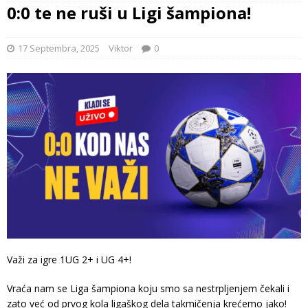
0:0 te ne ruši u Ligi šampiona!
17 Septembra, 2025
Viktor
0
Važi za igre 1UG 2+ i UG 4+!
Vraća nam se Liga šampiona koju smo sa nestrpljenjem čekali i
zato već od prvog kola ligaškog dela takmičenja krećemo jako!