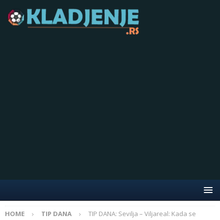
HOME
TIP DANA
TIP DANA: Sevilja – Viljareal: Kada se