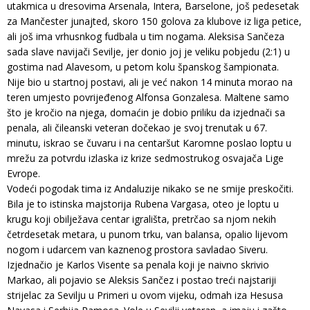
utakmica u dresovima Arsenala, Intera, Barselone, još pedesetak
za Mančester junajted, skoro 150 golova za klubove iz liga petice,
ali još ima vrhusnkog fudbala u tim nogama. Aleksisa Sančeza
sada slave navijači Sevilje, jer donio joj je veliku pobjedu (2:1) u
gostima nad Alavesom, u petom kolu španskog šampionata.
Nije bio u startnoj postavi, ali je već nakon 14 minuta morao na
teren umjesto povrijeđenog Alfonsa Gonzalesa. Maltene samo
što je kročio na njega, domaćin je dobio priliku da izjednači sa
penala, ali čileanski veteran dočekao je svoj trenutak u 67.
minutu, iskrao se čuvaru i na centaršut Karomne poslao loptu u
mrežu za potvrdu izlaska iz krize sedmostrukog osvajača Lige
Evrope.
Vodeći pogodak tima iz Andaluzije nikako se ne smije preskočiti.
Bila je to istinska majstorija Rubena Vargasa, oteo je loptu u
krugu koji obilježava centar igrališta, pretrčao sa njom nekih
četrdesetak metara, u punom trku, van balansa, opalio lijevom
nogom i udarcem van kaznenog prostora savladao Siveru.
Izjednačio je Karlos Visente sa penala koji je naivno skrivio
Markao, ali pojavio se Aleksis Sančez i postao treći najstariji
strijelac za Sevilju u Primeri u ovom vijeku, odmah iza Hesusa