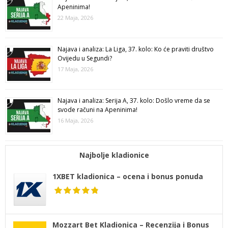
Apeninima!
22 Maja, 2026
Najava i analiza: La Liga, 37. kolo: Ko će praviti društvo
Ovijedu u Segundi?
17 Maja, 2026
Najava i analiza: Serija A, 37. kolo: Došlo vreme da se
svode računi na Apeninima!
16 Maja, 2026
Najbolje kladionice
1XBET kladionica – ocena i bonus ponuda
Mozzart Bet Kladionica – Recenzija i Bonus