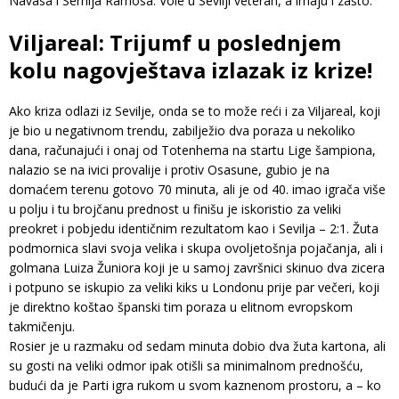
Navasa i Serhija Ramosa. Vole u Sevilji veteran, a imaju i zašto.
Viljareal: Trijumf u poslednjem
kolu nagovještava izlazak iz krize!
Ako kriza odlazi iz Sevilje, onda se to može reći i za Viljareal, koji
je bio u negativnom trendu, zabilježio dva poraza u nekoliko
dana, računajući i onaj od Totenhema na startu Lige šampiona,
nalazio se na ivici provalije i protiv Osasune, gubio je na
domaćem terenu gotovo 70 minuta, ali je od 40. imao igrača više
u polju i tu brojčanu prednost u finišu je iskoristio za veliki
preokret i pobjedu identičnim rezultatom kao i Sevilja – 2:1. Žuta
podmornica slavi svoja velika i skupa ovoljetošnja pojačanja, ali i
golmana Luiza Žuniora koji je u samoj završnici skinuo dva zicera
i potpuno se iskupio za veliki kiks u Londonu prije par večeri, koji
je direktno koštao španski tim poraza u elitnom evropskom
takmičenju.
Rosier je u razmaku od sedam minuta dobio dva žuta kartona, ali
su gosti na veliki odmor ipak otišli sa minimalnom prednošću,
budući da je Parti igra rukom u svom kaznenom prostoru, a – ko