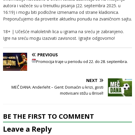
autora i važeće su u trenutku pisanja (22. septembra 2025. u
16:19) i mogu biti podložne izmenama od strane kladionica.
Preporučujemo da proverite aktuelnu ponudu na zvaničnom sajtu.
18+ | Učešće maloletnih lica u igrama na sreću je zabranjeno.
Igre na sreću mogu izazvati zavisnost. Igrajte odgovorno!
PREVIOUS
Promocija traje u periodu od 22. do 28. septembra.
NEXT
MEČ DANA: Anderleht – Gent: Domaćin u krizi, gosti
motivisani stižu u Brisel!
BE THE FIRST TO COMMENT
Leave a Reply