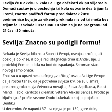
Sevilja će u okviru 6. kola La Lige dočekati ekipu Viljareala.
Domaći sastav je u poslednja tri kola ostvario dva trijumfa
i remi, znatno podižući formu pred dolazak Žute
podmornice koja je za vikend prekinula niz od tri meča bez
trijumfa i savladali Osasunu. Utakmica je na programu od
21 čas i 30 minuta.
Sevilja: Znatno su podigli formu!
Nekada je Sevilja bila hit u Španiji i Evropi, osvajala trofeje, ali
došlo je do krize, ili bolje reći stagnacije tima iz Andaluzije. U
protekloj Primeri je bila na bod do ispadanja. Skroman start i
novog šampionata.
Znali su u u upravi nekadašnjeg „vječitog“ osvajača Lige Evrope
da je roster tanak, da je potrebna sviježa krv, pa su u smiraj
prelaznog roka stigla četvorica novajlija, Sesar Aspilkueta, Batist
Mendi, Fabio Kardozo i čileanski veteran Aleksis Sančez. Prodat je
ključni igrač prošle sezone Dodo Lukebakio koji je pojačao
Benfiku.
U decembru će napuniti 37. Iza njega je po 150, gore-dole,