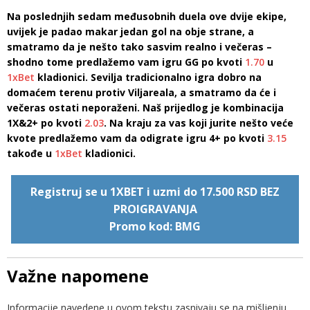
Na poslednjih sedam međusobnih duela ove dvije ekipe,
uvijek je padao makar jedan gol na obje strane, a
smatramo da je nešto tako sasvim realno i večeras –
shodno tome predlažemo vam igru GG po kvoti
1.70
u
1xBet
kladionici. Sevilja tradicionalno igra dobro na
domaćem terenu protiv Viljareala, a smatramo da će i
večeras ostati neporaženi. Naš prijedlog je kombinacija
1X&2+ po kvoti
2.03
. Na kraju za vas koji jurite nešto veće
kvote predlažemo vam da odigrate igru 4+ po kvoti
3.15
takođe u
1xBet
kladionici.
Registruj se u 1XBET i uzmi do 17.500 RSD BEZ
PROIGRAVANJA
Promo kod: BMG
Važne napomene
Informacije navedene u ovom tekstu zasnivaju se na mišljenju