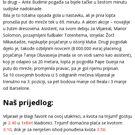
bi drugi – Ante Budimir pogađa sa bijele tačke u šestom minutu
sudijske nadoknade.
Bila je to totalna opsada gola u nastavku, ali je prva lopta
pronašla put do mreže tek u 69. minutu. A akteri akcije – novajlije
u žutim dresovima. Asistent, na svom debiju za Viljareal, Manor
Solomon, pozajmljeni fudbaler Totenhema, strijelac Žorž
Mikautadze, najskuplje pojačanje u istoriji kluba. Drugi pogodak
dijelo je, takođe ozbiljnim novcem (8.000.000 evra) plaćenog
pojačanja Tanija Oluvaseija (mada se on vodi samo kao asistent),
koji je odapeo sa 20 metara, lopta je pogodila Pape Gueija na
putu do mreže, promjenila pravac, pa je gol njemu pripisan.
Sa 10 osvojenih bodova iz 5 odigranih mečeva Viljareal je
trenutno na 3. poziciji, sa pet bodova manje od Reala i 3 manje
od Barselone.
Naš prijedlog:
Viljarael je blagi favorit na ovoj utakmici, a kvota na trijumf gostiju
je
2.40
u
1xBet
kladionici. Trijumf domaćina plaća se kvotom
3.10
, dok je za neriješen ishod ponuđena kvota
3.50
.