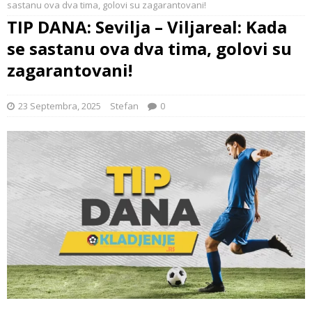
sastanu ova dva tima, golovi su zagarantovani!
TIP DANA: Sevilja – Viljareal: Kada
se sastanu ova dva tima, golovi su
zagarantovani!
23 Septembra, 2025
Stefan
0