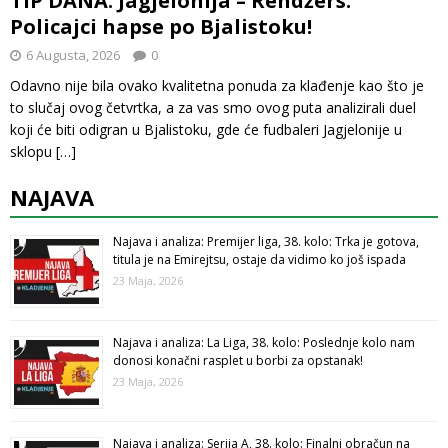
TIP DANA: Jagjelonija – Rendžers:
Policajci hapse po Bjalistoku!
6 Augusta, 2026
0
Odavno nije bila ovako kvalitetna ponuda za klađenje kao što je
to slučaj ovog četvrtka, a za vas smo ovog puta analizirali duel
koji će biti odigran u Bjalistoku, gde će fudbaleri Jagjelonije u
sklopu
[…]
NAJAVA
Najava i analiza: Premijer liga, 38. kolo: Trka je gotova,
titula je na Emirejtsu, ostaje da vidimo ko još ispada
23 Maja, 2026
Najava i analiza: La Liga, 38. kolo: Poslednje kolo nam
donosi konačni rasplet u borbi za opstanak!
23 Maja, 2026
Najava i analiza: Serija A, 38. kolo: Finalni obračun na