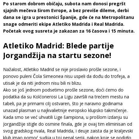
Po starom dobrom običaju, subota nam donosi pregršt
sjajnih mečeva širom Evrope, a bez previše dileme, derbi
dana se igra u prestonici Španije, gde će na Metropolitanu
snage odmeriti ekipe Atletiko Madrida i Real Madrida.
Početak ovog susreta je zakazan za 16 časova i 15 minuta.
Atletiko Madrid: Blede partije
Jorgandžija na startu sezone!
Nažalost, Atletiko Madrid se nije proslavio prošle sezone, i
ponovo puleni Čola Simeonea nisu uspeli da dođu do trofeja, a
utisak je da niti jednom nisu bili ni blizu.
Ako se još jednom podsetimo prošle sezone, doći ćemo do
podatka da su Kolćonerosi La Ligu završili na trećem mestu na
tabeli, pa je primarni cilj ostvaren, što je naravno godinama
unazad plasman u najkvalietnije evropsko klupsko takmičenje.
Kada smo se već uhvatili Lige šampiona, u prošlom izdanju su
Jorgandžije stigle do osmine finala, gde je ovaj tim eliminisan od
svog gradskog rivala, Real Madrida, i deuje zaista da je kraljevski
klub imao pomoć sudija u toj penal seriji, nakon koje se podiglo