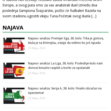
Evrope, a ovog puta smo za vas analizirali duel između dva
poslednja šampiona Švajcarske, pošto će fudbaleri Bazela na
svom stadionu ugostiti ekipu Tuna.Početak ovog duela
[…]
NAJAVA
Najava i analiza: Premijer liga, 38. kolo: Trka je gotova,
titula je na Emirejtsu, ostaje da vidimo ko još ispada
23 Maja, 2026
Najava i analiza: La Liga, 38. kolo: Poslednje kolo nam
donosi konačni rasplet u borbi za opstanak!
23 Maja, 2026
Najava i analiza: Serija A, 38. kolo: Finalni obračun na
Apeninima!
22 Maja, 2026