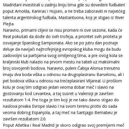
Madriđani investirali u zadnju liniju tima gde su dovedeni fudbaleri
poput Arnolda, Kareras i Hujsen, a ne treba zaboraviti ni najvećeg
talenta argentinskog fudbala, Mastantuona, koji je stigao iz River
Plejta.
Naravno, primarni ciljevi se nisu promeni ni ove sezone, kada će
Real pokušati da dođe do svih trofeja, a prioritet svih prioteta je
osvajanje španskog šampionata. Ako se po jutru dan poznaje
deluje da navijači najtrofejnijeg evropskog kluba mogu da budu
zadovoljni sa partijama svog omiljenog tima, a pre ovog kola se
kraljevski klub nalazio na prvom mestu na tabeli uz maksimalni
broj osvojenih bodova. Naravno, puleni Ćabija Alonsa trenutno
imaju dva boda viška u odnosu na drugoplasiranu Barselonu, ali i
pet bodova viška u odnosu na trećeplasirani Viljareal. U prošlom
kolu je ovaj tim odigrao jedan veoma dobar meč i slavio na
gostovanju kod Levantea, a taj susret u Valensiji je završen
rezultatom 1:4. Pre toga je tim koji je ne tako davno stigao do
naslova prvaka Evrope slavio i na svom terenu protiv do sada
veoma dobrog Espanjola, a taj meč na Santjago Bernabeu je
završen rezultatom 2:0.
Poput Atletika i Real Madrid je skoro odigrao svoj premijerni meč