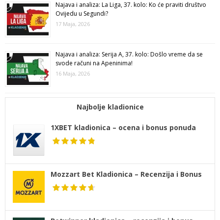
Najava i analiza: La Liga, 37. kolo: Ko će praviti društvo
Ovijedu u Segundi?
17 Maja, 2026
Najava i analiza: Serija A, 37. kolo: Došlo vreme da se
svode računi na Apeninima!
16 Maja, 2026
Najbolje kladionice
1XBET kladionica – ocena i bonus ponuda
Mozzart Bet Kladionica – Recenzija i Bonus