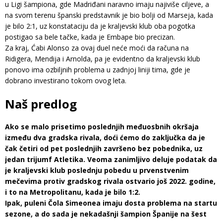
u Ligi šampiona, gde Madriđani naravno imaju najiviše ciljeve, a
na svom terenu španski predstavnik je bio bolji od Marseja, kada
je bilo 2:1, uz konstataciju da je kraljevski klub oba pogotka
postigao sa bele tačke, kada je Embape bio precizan.
Za kraj, Ćabi Alonso za ovaj duel neće moći da računa na
Ridigera, Mendija i Arnolda, pa je evidentno da kraljevski klub
ponovo ima ozbiljnih problema u zadnjoj liniji tima, gde je
dobrano investirano tokom ovog leta.
Naš predlog
Ako se malo prisetimo poslednjih međuosbnih okršaja
između dva gradska rivala, doći ćemo do zaključka da je
čak četiri od pet poslednjih završeno bez pobednika, uz
jedan trijumf Atletika. Veoma zanimljivo deluje podatak da
je kraljevski klub poslednju pobedu u prvenstvenim
mečevima protiv gradskog rivala ostvario još 2022. godine,
i to na Metropolitanu, kada je bilo 1:2.
Ipak, puleni Čola Simeonea imaju dosta problema na startu
sezone, a do sada je nekadašnji šampion Španije na šest