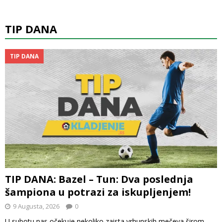
TIP DANA
TIP DANA
TIP DANA: Bazel – Tun: Dva poslednja
šampiona u potrazi za iskupljenjem!
9 Augusta, 2026
0
U subotu nas očekuje nekoliko zaista vrhunskih mečeva širom