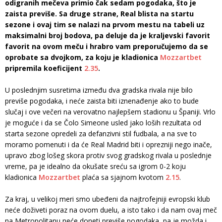
odigranih mečeva primio čak sedam pogodaka, što je
zaista previše. Sa druge strane, Real blista na startu
sezone i ovaj tim se nalazi na prvom mestu na tabeli uz
maksimalni broj bodova, pa deluje da je kraljevski favorit
favorit na ovom meču i hrabro vam preporučujemo da se
oprobate sa dvojkom, za koju je kladionica
Mozzartbet
pripremila koeficijent
2.35
.
U poslednjim susretima između dva gradska rivala nije bilo
previše pogodaka, i neće zaista biti iznenađenje ako to bude
slučaj i ove večeri na verovatno najlepšem stadionu u Španiji. Vrlo
je moguće i da se Čolo Simeone usled jako loših rezultata od
starta sezone opredeli za defanzivni stil fudbala, a na sve to
moramo pomenuti i da će Real Madrid biti i oprezniji nego inače,
upravo zbog lošeg skora protiv svog gradskog rivala u poslednje
vreme, pa je idealno da okušate sreću sa igrom 0-2 koju
kladionica
Mozzartbet
plaća sa sjajnom kvotom
2.15
.
Za kraj, u velikoj meri smo ubeđeni da najtrofejniji evropski klub
neće doživeti poraz na ovom duelu, a isto tako i da nam ovaj meč
na Metropolitanu neće doneti previše pogodaka, pa je možda i