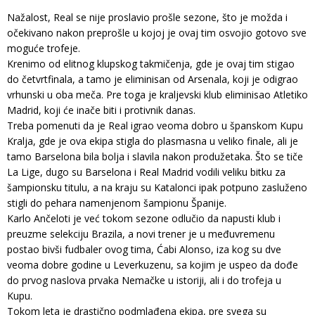
Nažalost, Real se nije proslavio prošle sezone, što je možda i
očekivano nakon preprošle u kojoj je ovaj tim osvojio gotovo sve
moguće trofeje.
Krenimo od elitnog klupskog takmičenja, gde je ovaj tim stigao
do četvrtfinala, a tamo je eliminisan od Arsenala, koji je odigrao
vrhunski u oba meča. Pre toga je kraljevski klub eliminisao Atletiko
Madrid, koji će inače biti i protivnik danas.
Treba pomenuti da je Real igrao veoma dobro u španskom Kupu
Kralja, gde je ova ekipa stigla do plasmasna u veliko finale, ali je
tamo Barselona bila bolja i slavila nakon produžetaka. Što se tiče
La Lige, dugo su Barselona i Real Madrid vodili veliku bitku za
šampionsku titulu, a na kraju su Katalonci ipak potpuno zasluženo
stigli do pehara namenjenom šampionu Španije.
Karlo Ančeloti je već tokom sezone odlučio da napusti klub i
preuzme selekciju Brazila, a novi trener je u međuvremenu
postao bivši fudbaler ovog tima, Ćabi Alonso, iza kog su dve
veoma dobre godine u Leverkuzenu, sa kojim je uspeo da dođe
do prvog naslova prvaka Nemačke u istoriji, ali i do trofeja u
Kupu.
Tokom leta je drastično podmlađena ekipa, pre svega su