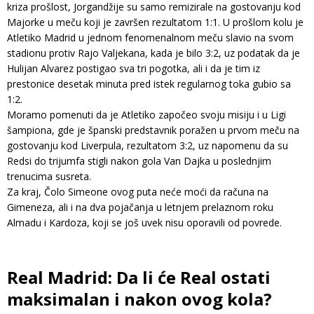
kriza prošlost, Jorgandžije su samo remizirale na gostovanju kod
Majorke u meču koji je završen rezultatom 1:1. U prošlom kolu je
Atletiko Madrid u jednom fenomenalnom meču slavio na svom
stadionu protiv Rajo Valjekana, kada je bilo 3:2, uz podatak da je
Hulijan Alvarez postigao sva tri pogotka, ali i da je tim iz
prestonice desetak minuta pred istek regularnog toka gubio sa
1:2.
Moramo pomenuti da je Atletiko započeo svoju misiju i u Ligi
šampiona, gde je španski predstavnik poražen u prvom meču na
gostovanju kod Liverpula, rezultatom 3:2, uz napomenu da su
Redsi do trijumfa stigli nakon gola Van Dajka u poslednjim
trenucima susreta.
Za kraj, Čolo Simeone ovog puta neće moći da računa na
Gimeneza, ali i na dva pojačanja u letnjem prelaznom roku
Almadu i Kardoza, koji se još uvek nisu oporavili od povrede.
Real Madrid: Da li će Real ostati
maksimalan i nakon ovog kola?