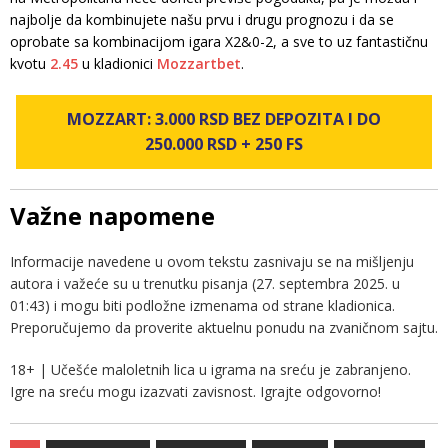
najbolje da kombinujete našu prvu i drugu prognozu i da se
oprobate sa kombinacijom igara X2&0-2, a sve to uz fantastičnu
kvotu
2.45
u kladionici
Mozzartbet
.
MOZZART: 3.000 RSD BEZ DEPOZITA I DO
250.000 RSD + 250 FS
Važne napomene
Informacije navedene u ovom tekstu zasnivaju se na mišljenju
autora i važeće su u trenutku pisanja (27. septembra 2025. u
01:43) i mogu biti podložne izmenama od strane kladionica.
Preporučujemo da proverite aktuelnu ponudu na zvaničnom sajtu.
18+ | Učešće maloletnih lica u igrama na sreću je zabranjeno.
Igre na sreću mogu izazvati zavisnost. Igrajte odgovorno!