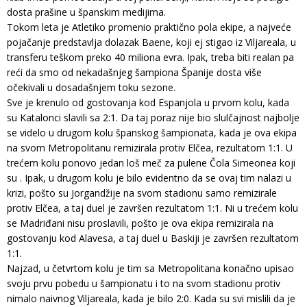
dosta prašine u španskim medijima.
Tokom leta je Atletiko promenio praktično pola ekipe, a najveće
pojačanje predstavlja dolazak Baene, koji ej stigao iz Viljareala, u
transferu teškom preko 40 miliona evra. Ipak, treba biti realan pa
reći da smo od nekadašnjeg šampiona Španije dosta više
očekivali u dosadašnjem toku sezone.
Sve je krenulo od gostovanja kod Espanjola u prvom kolu, kada
su Katalonci slavili sa 2:1. Da taj poraz nije bio slulčajnost najbolje
se videlo u drugom kolu španskog šampionata, kada je ova ekipa
na svom Metropolitanu remizirala protiv Elčea, rezultatom 1:1. U
trećem kolu ponovo jedan loš meč za pulene Čola Simeonea koji
su . Ipak, u drugom kolu je bilo evidentno da se ovaj tim nalazi u
krizi, pošto su Jorgandžije na svom stadionu samo remizirale
protiv Elčea, a taj duel je završen rezultatom 1:1. Ni u trećem kolu
se Madriđani nisu proslavili, pošto je ova ekipa remizirala na
gostovanju kod Alavesa, a taj duel u Baskiji je završen rezultatom
1:1.
Najzad, u četvrtom kolu je tim sa Metropolitana konačno upisao
svoju prvu pobedu u šampionatu i to na svom stadionu protiv
nimalo naivnog Viljareala, kada je bilo 2:0. Kada su svi mislili da je