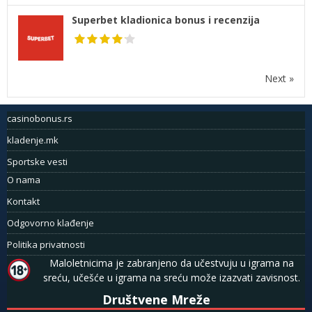
Superbet kladionica bonus i recenzija
Next »
casinobonus.rs
kladenje.mk
Sportske vesti
O nama
Kontakt
Odgovorno klađenje
Politika privatnosti
Maloletnicima je zabranjeno da učestvuju u igrama na
sreću, učešće u igrama na sreću može izazvati zavisnost.
Društvene Mreže