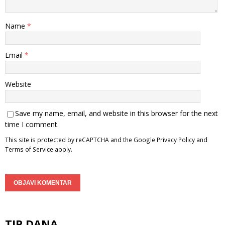
Name
*
Email
*
Website
Save my name, email, and website in this browser for the next
time I comment.
This site is protected by reCAPTCHA and the Google
Privacy Policy
and
Terms of Service
apply.
TIP DANA