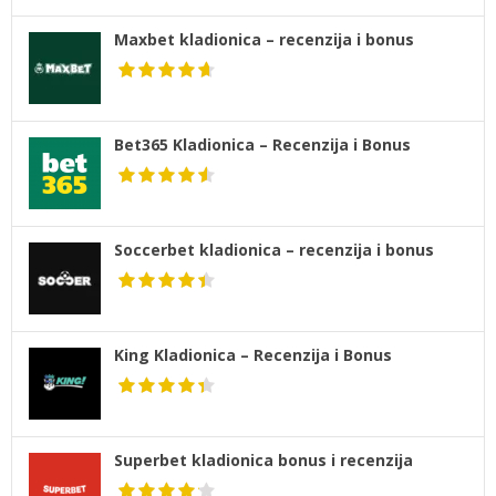
Maxbet kladionica – recenzija i bonus
Bet365 Kladionica – Recenzija i Bonus
Soccerbet kladionica – recenzija i bonus
King Kladionica – Recenzija i Bonus
Superbet kladionica bonus i recenzija