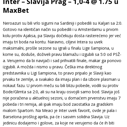
Inter – Slavija Prag – 1,0-4 @ 1.75 u
MaxBet
Neroazuri su bili vrlo sigurni na Sardiniji i pobedili su Kaljari sa 2:0.
Gotovo na identičan način su pobedili i u Amsterdamu u prvom
kolu protiv Ajaksa, pa Slaviju dočekuju dosta rasterećeno jer već
imaju tri boda na kontu. Naravno, ciljevi Intera su uvek
maksimalni, prošle sezone su igrali u finalu Lige šampiona, u
kome su, doduše, doživeli pravu blamažu i izgubili sa 5:0 od PSŽ-
a. Verujemo da bi navijači i sad prihvatili finale, makar ga ponovo
izgubili. A možda i nismo u pravu. Češka ima direktnog
predstavnika u Ligi šampiona, to pravo pripalo je Slaviji kao
prvaku te zemlje, a svakako da imaju plan i da izbore plasman u
nokaut fazu. U prvom meču su bili blizu pobede, vodili su protiv
Bode/Glimta sa 2:0, ali su na kraju osvojili samo bod. Slavija još
nije poražena u aktuelnoj sezoni, u domaćem prvenstvu imaju 7
pobeda i tri remija, ali ipak imaju bod zaostatka za gradskim
rivalom Spartom. Na Meaci je Inter uvek favorit, ovde je pala i
Barselona prošlog aprila, pa će i sasvim solidna Slavija. Uz
jedinicu dodajemo i golove, za koje ne verujemo da će ih biti