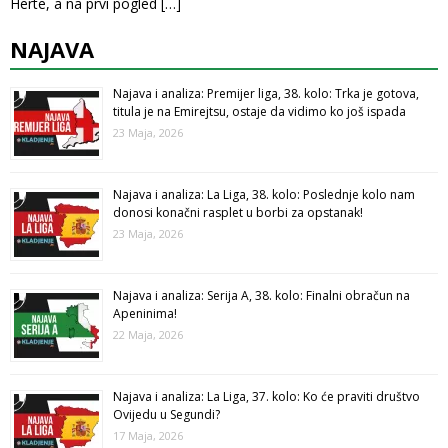
Herte, a na prvi pogled
[…]
NAJAVA
Najava i analiza: Premijer liga, 38. kolo: Trka je gotova,
titula je na Emirejtsu, ostaje da vidimo ko još ispada
23 Maja, 2026
Najava i analiza: La Liga, 38. kolo: Poslednje kolo nam
donosi konačni rasplet u borbi za opstanak!
23 Maja, 2026
Najava i analiza: Serija A, 38. kolo: Finalni obračun na
Apeninima!
22 Maja, 2026
Najava i analiza: La Liga, 37. kolo: Ko će praviti društvo
Ovijedu u Segundi?
17 Maja, 2026