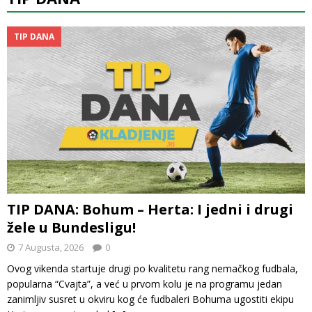
TIP DANA
TIP DANA: Bohum – Herta: I jedni i drugi
žele u Bundesligu!
7 Augusta, 2026
0
Ovog vikenda startuje drugi po kvalitetu rang nemačkog fudbala,
popularna “Cvajta”, a već u prvom kolu je na programu jedan
zanimljiv susret u okviru kog će fudbaleri Bohuma ugostiti ekipu