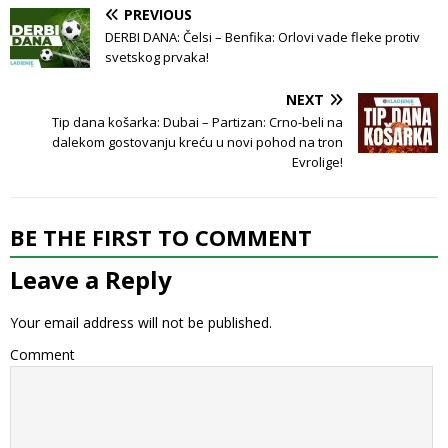
PREVIOUS
DERBI DANA: Čelsi – Benfika: Orlovi vade fleke protiv
svetskog prvaka!
NEXT
Tip dana košarka: Dubai – Partizan: Crno-beli na
dalekom gostovanju kreću u novi pohod na tron
Evrolige!
BE THE FIRST TO COMMENT
Leave a Reply
Your email address will not be published.
Comment