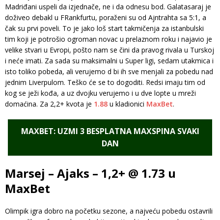
Madriđani uspeli da izjednače, ne i da odnesu bod. Galatasaraj je
doživeo debakl u FRankfurtu, poraženi su od Ajntrahta sa 5:1, a
čak su prvi poveli. To je jako loš start takmičenja za istanbulski
tim koji je potrošio ogroman novac u prelaznom roku i najavio je
velike stvari u Evropi, pošto nam se čini da pravog rivala u Turskoj
i neće imati. Za sada su maksimalni u Super ligi, sedam utakmica i
isto toliko pobeda, ali verujemo d bi ih sve menjali za pobedu nad
jednim Liverpulom. Teško će se to dogoditi. Redsi imaju tim od
kog se ježi kođa, a uz dvojku verujemo i u dve lopte u mreži
domaćina. Za 2,2+ kvota je
1.88
u kladionici
MaxBet
.
MAXBET: UZMI 3 BESPLATNA MAXSPINA SVAKI
DAN
Marsej – Ajaks – 1,2+ @ 1.73 u
MaxBet
Olimpik igra dobro na početku sezone, a najveću pobedu ostavrili