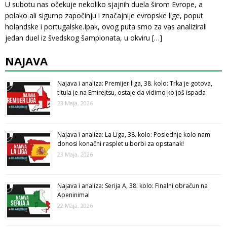
U subotu nas očekuje nekoliko sjajnih duela širom Evrope, a
polako ali sigurno započinju i značajnije evropske lige, poput
holandske i portugalske.Ipak, ovog puta smo za vas analizirali
jedan duel iz švedskog šampionata, u okviru
[…]
NAJAVA
Najava i analiza: Premijer liga, 38. kolo: Trka je gotova,
titula je na Emirejtsu, ostaje da vidimo ko još ispada
23 Maja, 2026
Najava i analiza: La Liga, 38. kolo: Poslednje kolo nam
donosi konačni rasplet u borbi za opstanak!
23 Maja, 2026
Najava i analiza: Serija A, 38. kolo: Finalni obračun na
Apeninima!
22 Maja, 2026