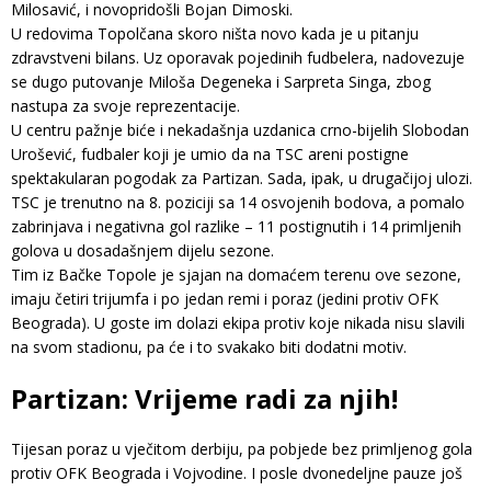
Milosavić, i novopridošli Bojan Dimoski.
U redovima Topolčana skoro ništa novo kada je u pitanju
zdravstveni bilans. Uz oporavak pojedinih fudbelera, nadovezuje
se dugo putovanje Miloša Degeneka i Sarpreta Singa, zbog
nastupa za svoje reprezentacije.
U centru pažnje biće i nekadašnja uzdanica crno-bijelih Slobodan
Urošević, fudbaler koji je umio da na TSC areni postigne
spektakularan pogodak za Partizan. Sada, ipak, u drugačijoj ulozi.
TSC je trenutno na 8. poziciji sa 14 osvojenih bodova, a pomalo
zabrinjava i negativna gol razlike – 11 postignutih i 14 primljenih
golova u dosadašnjem dijelu sezone.
Tim iz Bačke Topole je sjajan na domaćem terenu ove sezone,
imaju četiri trijumfa i po jedan remi i poraz (jedini protiv OFK
Beograda). U goste im dolazi ekipa protiv koje nikada nisu slavili
na svom stadionu, pa će i to svakako biti dodatni motiv.
Partizan: Vrijeme radi za njih!
Tijesan poraz u vječitom derbiju, pa pobjede bez primljenog gola
protiv OFK Beograda i Vojvodine. I posle dvonedeljne pauze još