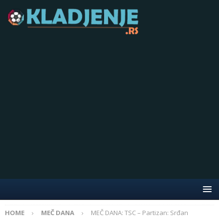
HOME
MEČ DANA
MEČ DANA: TSC – Partizan: Srđan