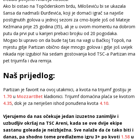
Ako bi ostao na Topčiderskom brdu, Miloševiću bi se ukazala
šansa da nadmaši Đurđevića, koji je domaći igrač sa najviše
postignutih golova u jednoj sezoni za crno-bijele još od Mateje
Kežmana prije 25 godina (35), ali je u ovom momentu na dobrom
putu da prvi put u karijeri prebaci brojku od 20 pogodaka.
Mogao bi upravo on da bude taj tas na vagi u Bačkoj Topoli, na
mjestu gdje Partizan obično daje mnogo golova i gdje još uvijek
nikada nije izgubio! Na sedam gostovanja kod TSC-a Partizan ima
pet trijumfa i dva remija.
Naš prijedlog:
Partizan je favorit na ovoj utakmici, a kvota na trijumf gostiju je
1.70
u
MozzartBet
kladionici. Trijumf domaćina plaća se kvotom
4.35
, dok je za neriješen ishod ponuđena kvota
4.10
.
Vjerujemo da nas očekuje jedan izuzetno zanimljiv i
uzbudljiv okršaj na TSC Areni, kada se ove dvije ekipe
sastanu goleada je neizbježna. Sve nalaže da će tako biti i
danas, pa shodno tome predlažemo igru 3+ po kvoti
1.58
u