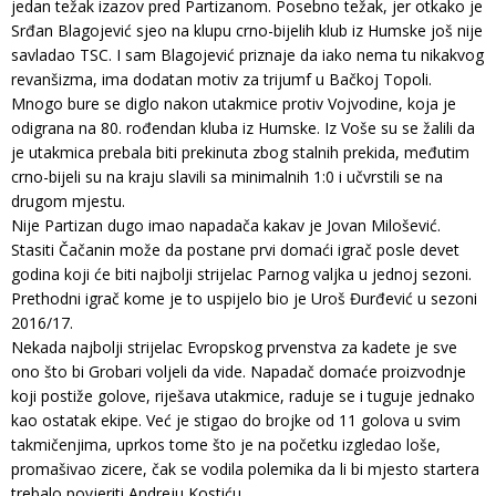
jedan težak izazov pred Partizanom. Posebno težak, jer otkako je
Srđan Blagojević sjeo na klupu crno-bijelih klub iz Humske još nije
savladao TSC. I sam Blagojević priznaje da iako nema tu nikakvog
revanšizma, ima dodatan motiv za trijumf u Bačkoj Topoli.
Mnogo bure se diglo nakon utakmice protiv Vojvodine, koja je
odigrana na 80. rođendan kluba iz Humske. Iz Voše su se žalili da
je utakmica prebala biti prekinuta zbog stalnih prekida, međutim
crno-bijeli su na kraju slavili sa minimalnih 1:0 i učvrstili se na
drugom mjestu.
Nije Partizan dugo imao napadača kakav je Jovan Milošević.
Stasiti Čačanin može da postane prvi domaći igrač posle devet
godina koji će biti najbolji strijelac Parnog valjka u jednoj sezoni.
Prethodni igrač kome je to uspijelo bio je Uroš Đurđević u sezoni
2016/17.
Nekada najbolji strijelac Evropskog prvenstva za kadete je sve
ono što bi Grobari voljeli da vide. Napadač domaće proizvodnje
koji postiže golove, riješava utakmice, raduje se i tuguje jednako
kao ostatak ekipe. Već je stigao do brojke od 11 golova u svim
takmičenjima, uprkos tome što je na početku izgledao loše,
promašivao zicere, čak se vodila polemika da li bi mjesto startera
trebalo povjeriti Andreju Kostiću.