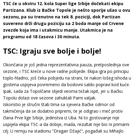
TSC će u okviru 12. kola Super lige Srbije dočekati ekipu
Partizana. Klub iz Bačke Topole je nešto sporije ušao u ovu
sezonu, pa su trenutno na tek 8. poziciji, dok Partizan
suvereno drži drugu poziciju sa 2 boda manje od Crvene
zvezde koja ima i utakmicu manje. Utakmica je na
programu od 18 časova i 30 minuta.
TSC: Igraju sve bolje i bolje!
Okončana je još jedna reprezentativna pauza, pretposlednja ove
sezone, i TSC kreće u nove radne pobjede. Ekipa igra po principu
toplo-hladno, još čeka pobjedu na strani, te nakon lošeg ishoda u
gostima uspijeva povremeno da bodovni saldo popravi kod kuće.
Ipak, sada za Topolčane slijedi veoma težak ispit, jer u Bačku
Topolu dolazi ove sezone zahuktali Parni valjak.
Iskoristio je stručni štab tima sa sjevera Bačke odmor od
takmičenja da se dodatno pripremi, te je odigrao i meč protiv
člana Prve lige Srbije, Jedinstva iz Uba. Ni to gostovanje nije
uspijela ekipa TSC-a da dobije, mada, rezultat nije bio ni primarni
cilj. U remiju na stadionu ”Dragan Džajić“, pogađali su Mihajlo