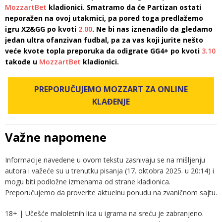
MozzartBet
kladionici. Smatramo da će Partizan ostati
neporažen na ovoj utakmici, pa pored toga predlažemo
igru X2&GG po kvoti
2.00
. Ne bi nas iznenadilo da gledamo
jedan ultra ofanzivan fudbal, pa za vas koji jurite nešto
veće kvote topla preporuka da odigrate GG4+ po kvoti
3.10
takođe u
MozzartBet
kladionici.
PREPORUČUJEMO MOZZART ZA ONLINE
KLAĐENJE
Važne napomene
Informacije navedene u ovom tekstu zasnivaju se na mišljenju
autora i važeće su u trenutku pisanja (17. oktobra 2025. u 20:14) i
mogu biti podložne izmenama od strane kladionica.
Preporučujemo da proverite aktuelnu ponudu na zvaničnom sajtu.
18+ | Učešće maloletnih lica u igrama na sreću je zabranjeno.