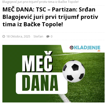
Blagojević juri prvi trijumf protiv tima iz Bačke Topole!
MEČ DANA: TSC – Partizan: Srđan
Blagojević juri prvi trijumf protiv
tima iz Bačke Topole!
18 Oktobra, 2025
Stefan
0