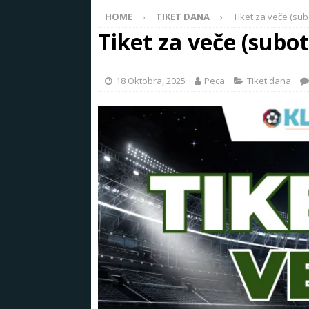
HOME
TIKET DANA
Tiket za veče (sub
Tiket za veče (subot
18 Oktobra, 2025
Peca
Tiket dana