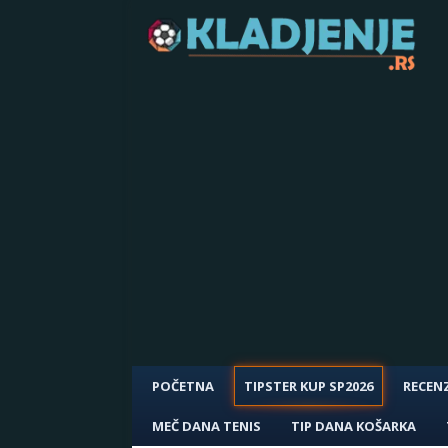
POČETNA
TIPSTER KUP SP2026
RECENZ
MEČ DANA TENIS
TIP DANA KOŠARKA