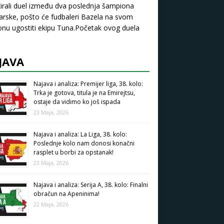
zirali duel između dva poslednja šampiona
arske, pošto će fudbaleri Bazela na svom
onu ugostiti ekipu Tuna.Početak ovog duela
JAVA
Najava i analiza: Premijer liga, 38. kolo:
Trka je gotova, titula je na Emirejtsu,
ostaje da vidimo ko još ispada
23 Maja, 2026
Najava i analiza: La Liga, 38. kolo:
Poslednje kolo nam donosi konačni
rasplet u borbi za opstanak!
23 Maja, 2026
Najava i analiza: Serija A, 38. kolo: Finalni
obračun na Apeninima!
22 Maja, 2026