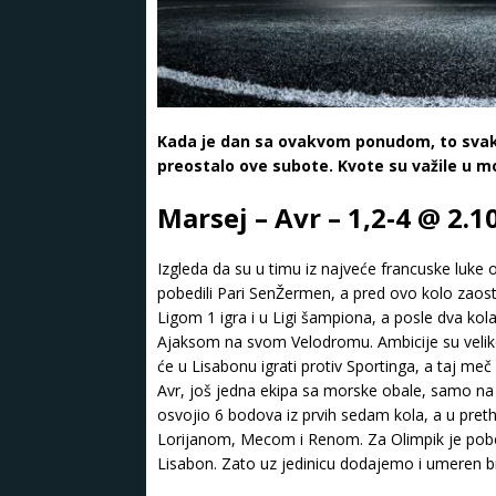
Kada je dan sa ovakvom ponudom, to svaka
preostalo ove subote. Kvote su važile u 
Marsej – Avr – 1,2-4 @ 2.1
Izgleda da su u timu iz najveće francuske luke 
pobedili Pari SenŽermen, a pred ovo kolo zaost
Ligom 1 igra i u Ligi šampiona, a posle dva ko
Ajaksom na svom Velodromu. Ambicije su velike 
će u Lisabonu igrati protiv Sportinga, a taj me
Avr, još jedna ekipa sa morske obale, samo na
osvojio 6 bodova iz prvih sedam kola, a u preth
Lorijanom, Mecom i Renom. Za Olimpik je pobed
Lisabon. Zato uz jedinicu dodajemo i umeren br