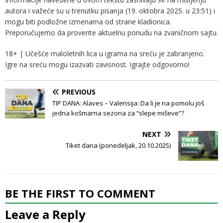
autora i važeće su u trenutku pisanja (19. oktobra 2025. u 23:51) i
mogu biti podložne izmenama od strane kladionica.
Preporučujemo da proverite aktuelnu ponudu na zvaničnom sajtu.
18+ | Učešće maloletnih lica u igrama na sreću je zabranjeno.
Igre na sreću mogu izazvati zavisnost. Igrajte odgovorno!
PREVIOUS
TIP DANA: Alaves – Valensija: Da li je na pomolu još
jedna košmarna sezona za “slepe miševe”?
NEXT
Tiket dana (ponedeljak, 20.10.2025)
BE THE FIRST TO COMMENT
Leave a Reply