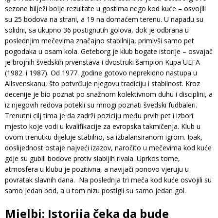
sezone bilježi bolje rezultate u gostima nego kod kuće – osvojili
su 25 bodova na strani, a 19 na domaćem terenu. U napadu su
solidni, sa ukupno 36 postignutih golova, dok je odbrana u
poslednjim mečevima značajno stabilnija, primivši samo pet
pogodaka u osam kola. Geteborg je klub bogate istorije – osvajač
je brojnih švedskih prvenstava i dvostruki šampion Kupa UEFA
(1982. i 1987). Od 1977. godine gotovo neprekidno nastupa u
Allsvenskanu, što potvrđuje njegovu tradiciju i stabilnost. Kroz
decenije je bio poznat po snažnom kolektivnom duhu i disciplini, a
iz njegovih redova potekli su mnogi poznati švedski fudbaleri.
Trenutni cilj tima je da zadrži poziciju među prvih pet i izbori
mjesto koje vodi u kvalifikacije za evropska takmičenja. Klub u
ovom trenutku dijeluje stabilno, sa izbalansiranom igrom. Ipak,
doslijednost ostaje najveći izazov, naročito u mečevima kod kuće
gdje su gubili bodove protiv slabijih rivala. Uprkos tome,
atmosfera u klubu je pozitivna, a navijači ponovo vjeruju u
povratak slavnih dana. Na poslednja tri meča kod kuće osvojili su
samo jedan bod, a u tom nizu postigli su samo jedan gol.
Mjelbi: Istorija čeka da bude