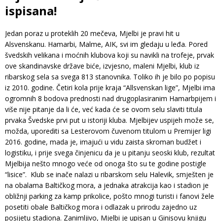
ispisana!
Jedan poraz u proteklih 20 mečeva, Mjelbi je pravi hit u
Alsvenskanu. Hamarbi, Malme, AIK, svi im gledaju u leđa. Pored
švedskih velikana i moćnih klubova koji su navikli na trofeje, prvak
ove skandinavske države biće, izvjesno, maleni Mjelbi, klub iz
ribarskog sela sa svega 813 stanovnika. Toliko ih je bilo po popisu
iz 2010. godine. Četiri kola prije kraja “Allsvenskan lige”, Mjelbi ima
ogromnih 8 bodova prednosti nad drugoplasiranim Hamarbpijem i
više nije pitanje da li će, već kada će se ovom selu slaviti titula
prvaka Švedske prvi put u istoriji kluba. Mjelbijev uspijeh može se,
možda, uporediti sa Lesterovom čuvenom titulom u Premijer ligi
2016. godine, mada je, imajući u vidu zaista skroman budžet i
logistiku, i prije svega činjenicu da je u pitanju seoski klub, rezultat
Mjelbija nešto mnogo veće od onoga što su te godine postigle
“lisice”. Klub se inače nalazi u ribarskom selu Halevik, smješten je
na obalama Baltičkog mora, a jednaka atrakcija kao i stadion je
obližnji parking za kamp prikolice, pošto mnogi turisti i fanovi žele
posetiti obale Baltičkog mora i odlazak u prirodu zajedno uz
posijetu stadiona. Zanimljivo, Mjelbi je upisan u Ginisovu knjigu