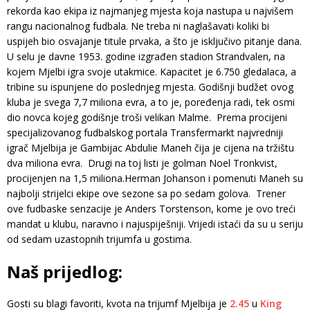
rekorda kao ekipa iz najmanjeg mjesta koja nastupa u najvišem
rangu nacionalnog fudbala. Ne treba ni naglašavati koliki bi
uspijeh bio osvajanje titule prvaka, a što je isključivo pitanje dana.
U selu je davne 1953. godine izgrađen stadion Strandvalen, na
kojem Mjelbi igra svoje utakmice. Kapacitet je 6.750 gledalaca, a
tribine su ispunjene do poslednjeg mjesta. Godišnji budžet ovog
kluba je svega 7,7 miliona evra, a to je, poređenja radi, tek osmi
dio novca kojeg godišnje troši velikan Malme. Prema procijeni
specijalizovanog fudbalskog portala Transfermarkt najvredniji
igrač Mjelbija je Gambijac Abdulie Maneh čija je cijena na tržištu
dva miliona evra. Drugi na toj listi je golman Noel Tronkvist,
procijenjen na 1,5 miliona.Herman Johanson i pomenuti Maneh su
najbolji strijelci ekipe ove sezone sa po sedam golova. Trener
ove fudbaske senzacije je Anders Torstenson, kome je ovo treći
mandat u klubu, naravno i najuspiješniji. Vrijedi istaći da su u seriju
od sedam uzastopnih trijumfa u gostima.
Naš prijedlog:
Gosti su blagi favoriti, kvota na trijumf Mjelbija je
2.45
u
King