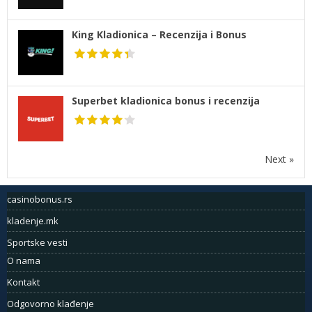
King Kladionica – Recenzija i Bonus
Superbet kladionica bonus i recenzija
Next »
casinobonus.rs
kladenje.mk
Sportske vesti
O nama
Kontakt
Odgovorno klađenje