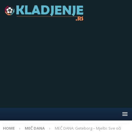
HOME
MEČ DANA
MEČ DANA: Geteborg – Mjelbi: Sve oči