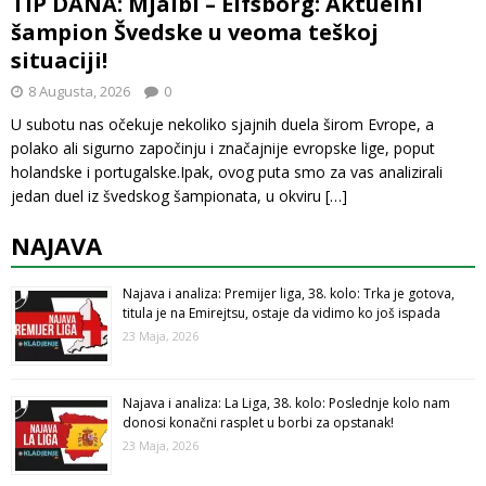
TIP DANA: Mjalbi – Elfsborg: Aktuelni
šampion Švedske u veoma teškoj
situaciji!
8 Augusta, 2026
0
U subotu nas očekuje nekoliko sjajnih duela širom Evrope, a
polako ali sigurno započinju i značajnije evropske lige, poput
holandske i portugalske.Ipak, ovog puta smo za vas analizirali
jedan duel iz švedskog šampionata, u okviru
[…]
NAJAVA
Najava i analiza: Premijer liga, 38. kolo: Trka je gotova,
titula je na Emirejtsu, ostaje da vidimo ko još ispada
23 Maja, 2026
Najava i analiza: La Liga, 38. kolo: Poslednje kolo nam
donosi konačni rasplet u borbi za opstanak!
23 Maja, 2026