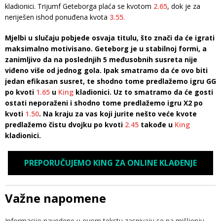
kladionici. Trijumf Geteborga plaća se kvotom
2.65
, dok je za
neriješen ishod ponuđena kvota
3.55.
Mjelbi u slučaju pobjede osvaja titulu, što znači da će igrati
maksimalno motivisano. Geteborg je u stabilnoj formi, a
zanimljivo da na poslednjih 5 međusobnih susreta nije
viđeno više od jednog gola. Ipak smatramo da će ovo biti
jedan efikasan susret, te shodno tome predlažemo igru GG
po kvoti
1.65
u
King
kladionici. Uz to smatramo da će gosti
ostati neporaženi i shodno tome predlažemo igru X2 po
kvoti
1.50
. Na kraju za vas koji jurite nešto veće kvote
predlažemo čistu dvojku po kvoti
2.45
takođe u
King
kladionici.
PREPORUČUJEMO KING ZA ONLINE KLAĐENJE
Važne napomene
Informacije navedene u ovom tekstu zasnivaju se na mišljenju