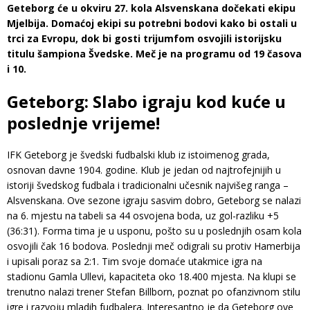
Geteborg će u okviru 27. kola Alsvenskana dočekati ekipu
Mjelbija. Domaćoj ekipi su potrebni bodovi kako bi ostali u
trci za Evropu, dok bi gosti trijumfom osvojili istorijsku
titulu šampiona Švedske. Meč je na programu od 19 časova
i 10.
Geteborg: Slabo igraju kod kuće u
poslednje vrijeme!
IFK Geteborg je švedski fudbalski klub iz istoimenog grada,
osnovan davne 1904. godine. Klub je jedan od najtrofejnijih u
istoriji švedskog fudbala i tradicionalni učesnik najvišeg ranga –
Alsvenskana. Ove sezone igraju sasvim dobro, Geteborg se nalazi
na 6. mjestu na tabeli sa 44 osvojena boda, uz gol-razliku +5
(36:31). Forma tima je u usponu, pošto su u poslednjih osam kola
osvojili čak 16 bodova. Poslednji meč odigrali su protiv Hamerbija
i upisali poraz sa 2:1. Tim svoje domaće utakmice igra na
stadionu Gamla Ullevi, kapaciteta oko 18.400 mjesta. Na klupi se
trenutno nalazi trener Stefan Billborn, poznat po ofanzivnom stilu
igre i razvoju mladih fudbalera. Interesantno je da Geteborg ove