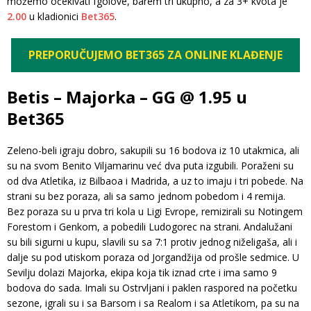
možemo očekivati fgolove, barem tri ukupno, a za 3+ kvota je
2.00
u kladionici
Bet365
.
PREPORUČUJEMO BET365 ZA ONLINE KLAĐENJE
Betis – Majorka – GG @ 1.95 u
Bet365
Zeleno-beli igraju dobro, sakupili su 16 bodova iz 10 utakmica, ali
su na svom Benito Viljamarinu već dva puta izgubili. Poraženi su
od dva Atletika, iz Bilbaoa i Madrida, a uz to imaju i tri pobede. Na
strani su bez poraza, ali sa samo jednom pobedom i 4 remija.
Bez poraza su u prva tri kola u Ligi Evrope, remizirali su Notingem
Forestom i Genkom, a pobedili Ludogorec na strani. Andalužani
su bili sigurni u kupu, slavili su sa 7:1 protiv jednog niželigaša, ali i
dalje su pod utiskom poraza od Jorgandžija od prošle sedmice. U
Sevilju dolazi Majorka, ekipa koja tik iznad crte i ima samo 9
bodova do sada. Imali su Ostrvljani i paklen raspored na početku
sezone, igrali su i sa Barsom i sa Realom i sa Atletikom, pa su na