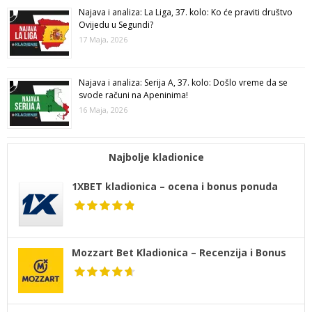
Najava i analiza: La Liga, 37. kolo: Ko će praviti društvo
Ovijedu u Segundi?
17 Maja, 2026
Najava i analiza: Serija A, 37. kolo: Došlo vreme da se
svode računi na Apeninima!
16 Maja, 2026
Najbolje kladionice
1XBET kladionica – ocena i bonus ponuda
Mozzart Bet Kladionica – Recenzija i Bonus