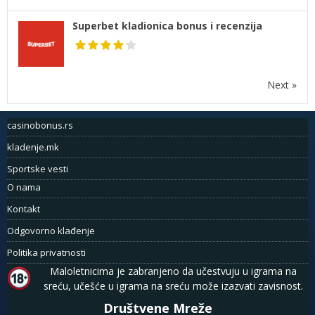
Superbet kladionica bonus i recenzija
Next »
casinobonus.rs
kladenje.mk
Sportske vesti
O nama
Kontakt
Odgovorno klađenje
Politika privatnosti
Maloletnicima je zabranjeno da učestvuju u igrama na
sreću, učešće u igrama na sreću može izazvati zavisnost.
Društvene Mreže