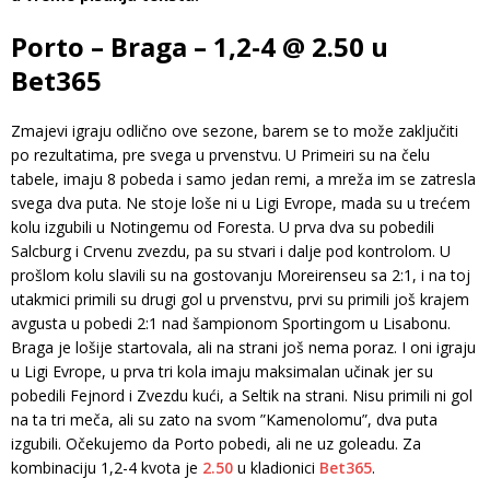
Porto – Braga – 1,2-4 @ 2.50 u
Bet365
Zmajevi igraju odlično ove sezone, barem se to može zaključiti
po rezultatima, pre svega u prvenstvu. U Primeiri su na čelu
tabele, imaju 8 pobeda i samo jedan remi, a mreža im se zatresla
svega dva puta. Ne stoje loše ni u Ligi Evrope, mada su u trećem
kolu izgubili u Notingemu od Foresta. U prva dva su pobedili
Salcburg i Crvenu zvezdu, pa su stvari i dalje pod kontrolom. U
prošlom kolu slavili su na gostovanju Moreirenseu sa 2:1, i na toj
utakmici primili su drugi gol u prvenstvu, prvi su primili još krajem
avgusta u pobedi 2:1 nad šampionom Sportingom u Lisabonu.
Braga je lošije startovala, ali na strani još nema poraz. I oni igraju
u Ligi Evrope, u prva tri kola imaju maksimalan učinak jer su
pobedili Fejnord i Zvezdu kući, a Seltik na strani. Nisu primili ni gol
na ta tri meča, ali su zato na svom ”Kamenolomu”, dva puta
izgubili. Očekujemo da Porto pobedi, ali ne uz goleadu. Za
kombinaciju 1,2-4 kvota je
2.50
u kladionici
Bet365
.