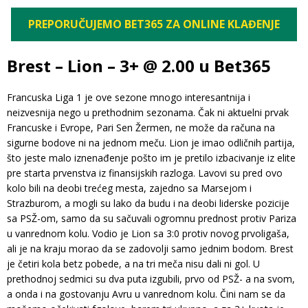
PREPORUČUJEMO BET365 ZA ONLINE KLAĐENJE
Brest – Lion – 3+ @ 2.00 u Bet365
Francuska Liga 1 je ove sezone mnogo interesantnija i
neizvesnija nego u prethodnim sezonama. Čak ni aktuelni prvak
Francuske i Evrope, Pari Sen Žermen, ne može da računa na
sigurne bodove ni na jednom meču. Lion je imao odličnih partija,
što jeste malo iznenađenje pošto im je pretilo izbacivanje iz elite
pre starta prvenstva iz finansijskih razloga. Lavovi su pred ovo
kolo bili na deobi trećeg mesta, zajedno sa Marsejom i
Strazburom, a mogli su lako da budu i na deobi liderske pozicije
sa PSŽ-om, samo da su sačuvali ogromnu prednost protiv Pariza
u vanrednom kolu. Vodio je Lion sa 3:0 protiv novog prvoligaša,
ali je na kraju morao da se zadovolji samo jednim bodom. Brest
je četiri kola betz pobede, a na tri meča nisu dali ni gol. U
prethodnoj sedmici su dva puta izgubili, prvo od PSŽ- a na svom,
a onda i na gostovanju Avru u vanrednom kolu. Čini nam se da