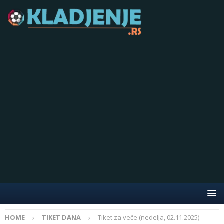
HOME
TIKET DANA
Tiket za veče (nedelja, 02.11.2025)