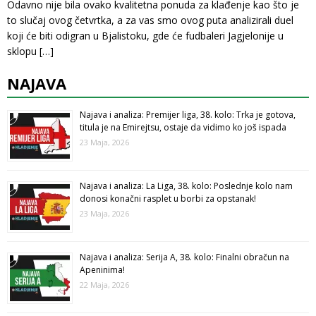
Odavno nije bila ovako kvalitetna ponuda za klađenje kao što je
to slučaj ovog četvrtka, a za vas smo ovog puta analizirali duel
koji će biti odigran u Bjalistoku, gde će fudbaleri Jagjelonije u
sklopu
[…]
NAJAVA
Najava i analiza: Premijer liga, 38. kolo: Trka je gotova,
titula je na Emirejtsu, ostaje da vidimo ko još ispada
23 Maja, 2026
Najava i analiza: La Liga, 38. kolo: Poslednje kolo nam
donosi konačni rasplet u borbi za opstanak!
23 Maja, 2026
Najava i analiza: Serija A, 38. kolo: Finalni obračun na
Apeninima!
22 Maja, 2026