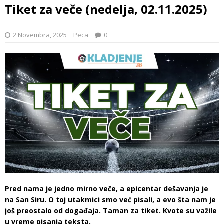
Tiket za veče (nedelja, 02.11.2025)
2 Novembra, 2025
Peca
0
Pred nama je jedno mirno veče, a epicentar dešavanja je
na San Siru. O toj utakmici smo već pisali, a evo šta nam je
još preostalo od događaja. Taman za tiket. Kvote su važile
u vreme pisanja teksta.