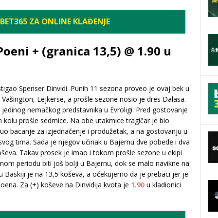
BET365 ZA ONLINE KLAĐENJE
Poeni + (granica 13,5) @ 1.90 u
igao Spenser Dinvidi. Punih 11 sezona proveo je ovaj bek u
n, Vašington, Lejkerse, a prošle sezone nosio je dres Dalasa.
za jedinog nemačkog predstavnika u Evroligi. Pred gostovanje
 kolu prošle sedmice. Na obe utakmice tragičar je bio
ruo bacanje za izjednačenje i produžetak, a na gostovanju u
svog tima. Sada je njegov učinak u Bajernu dve pobede i dva
oševa. Takav prosek je imao i tokom prošle sezone u ekipi
om periodu biti još bolji u Bajernu, dok se malo navikne na
 Baskiji je na 13,5 koševa, a očekujemo da je prebaci jer je
i poena. Za (+) koševe na Dinvidija kvota je
1.90
u kladionici