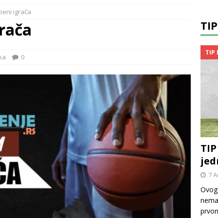
oeni igrača
TI
grača
TIP
ka
0
TIP
jed
7 A
Ovog 
nemač
prvom