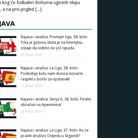
u kog će fudbaleri Bohuma ugostiti ekipu
, a na prvi pogled
[…]
JAVA
Najava i analiza: Premijer liga, 38. kolo:
Trka je gotova, titula je na Emirejtsu,
ostaje da vidimo ko još ispada
23 Maja, 2026
Najava i analiza: La Liga, 38. kolo:
Poslednje kolo nam donosi konačni
rasplet u borbi za opstanak!
23 Maja, 2026
Najava i analiza: Serija A, 38. kolo: Finalni
obračun na Apeninima!
22 Maja, 2026
Najava i analiza: La Liga, 37. kolo: Ko će
praviti društvo Ovijedu u Segundi?