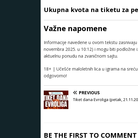
Ukupna kvota na tiketu za pe
Važne napomene
Informacije navedene u ovom tekstu zasnivaju s
novembra 2025. u 10:12) i mogu biti podložne 
aktuelnu ponudu na zvaničnom sajtu.
18+ | Učešće maloletnih lica u igrama na sreću 
odgovorno!
PREVIOUS
Tiket dana Evroliga (petak, 21.11.20
BE THE FIRST TO COMMENT