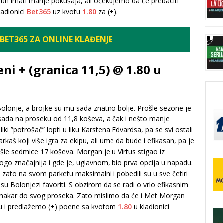
un imati manje pokušaja, ali očekujemo da će prebaciti
ladionici
Bet365
uz kvotu
1.80
za (+).
BET365 ZA ONLINE KLAĐENJE
ni + (granica 11,5) @ 1.80 u
olonje, a brojke su mu sada znatno bolje. Prošle sezone je
 sada na proseku od 11,8 koševa, a čak i nešto manje
ki ”potrošač” lopti u liku Karstena Edvardsa, pa se svi ostali
kaš koji više igra za ekipu, ali ume da bude i efikasan, pa je
rošle sedmice 17 koševa. Morgan je u Virtus stigao iz
go značajnija i gde je, uglavnom, bio prva opcija u napadu.
u zato na svom parketu maksimalni i pobedili su u sve četiri
su Bolonjezi favoriti. S obzirom da se radi o vrlo efikasnim
u makar do svog proseka. Zato mislimo da će i Met Morgan
ču i predlažemo (+) poene sa kvotom
1.80
u kladionici