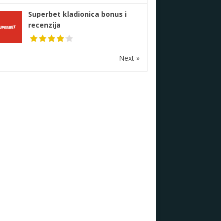
Superbet kladionica bonus i
recenzija
Next »