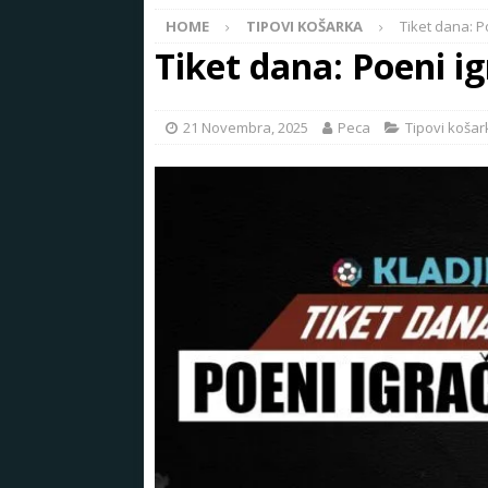
HOME
TIPOVI KOŠARKA
Tiket dana: P
Tiket dana: Poeni i
21 Novembra, 2025
Peca
Tipovi košar