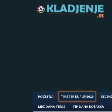
POČETNA
TIPSTER KUP SP2026
RECENZ
MEČ DANA TENIS
TIP DANA KOŠARKA