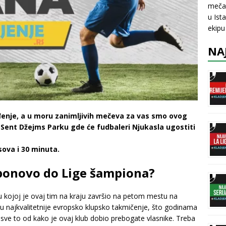
meča.
u Ist
ekip
NA
đenje, a u moru zanimljivih mečeva za vas smo ovog
na Sent Džejms Parku gde će fudbaleri Njukasla ugostiti
ova i 30 minuta.
 ponovo do Lige šampiona?
 u kojoj je ovaj tim na kraju završio na petom mestu na
n u najkvalitetnije evropsko klupsko takmičenje, što godinama
a sve to od kako je ovaj klub dobio prebogate vlasnike. Treba