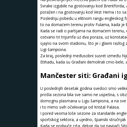
Svrake izgubile na gostovanju kod Brentforda, a
poražen i na gostovanju kod Vest Hema i to sa
Poslednju pobedu u elitnom rangu engleskog fu
to na domaćem terenu protiv Fulama, kada je bi
Kada se radi o partijama na domaćem terenu, d
ostvario tri trijumfa uz dva poraza, uz konsta
sjajno na svom stadionu, što je i glavni razlog
Ligi šampiona.
Za kraj, poslednji međusobni susret između Nju
Etihadu, kada su Građani demolirali crno-bele, a
Mančester siti: Građani ig
U poslednjih desetak godina svedoci smo velike
prošla sezona bila sve samo ne uspešna, s obzi
domognu plasmana u Ligu šampiona, a na sve to
i to mimo svih očekivanja od Kristal Palasa.
I pored veoma loše sezone za standarde engle
sportskog sektora, a ujedno, španski stručnja
Kada se podvuče crta, deluje da svi navijači Si