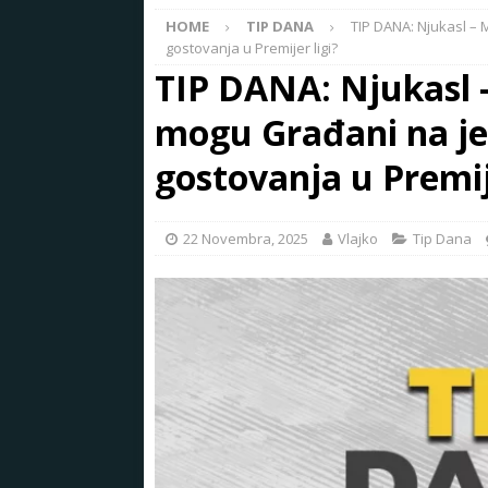
HOME
TIP DANA
TIP DANA: Njukasl – 
gostovanja u Premijer ligi?
TIP DANA: Njukasl –
mogu Građani na je
gostovanja u Premije
22 Novembra, 2025
Vlajko
Tip Dana