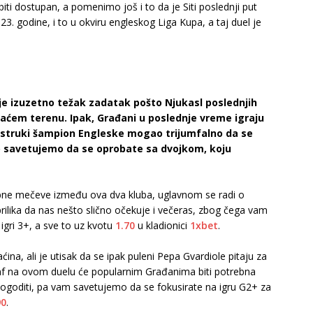
i dostupan, a pomenimo još i to da je Siti poslednji put
 godine, i to u okviru engleskog Liga Kupa, a taj duel je
e izuzetno težak zadatak pošto Njukasl poslednjih
ćem terenu. Ipak, Građani u poslednje vreme igraju
šestruki šampion Engleske mogao trijumfalno da se
o savetujemo da se oprobate sa dvojkom, koju
e mečeve između ova dva kluba, uglavnom se radi o
rilika da nas nešto slično očekuje i večeras, zbog čega vam
gri 3+, a sve to uz kvotu
1.70
u kladionici
1xbet
.
, ali je utisak da se ipak puleni Pepa Gvardiole pitaju za
mf na ovom duelu će popularnim Građanima biti potrebna
 dogoditi, pa vam savetujemo da se fokusirate na igru G2+ za
90
.