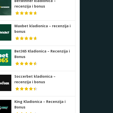
Betwinner kladionica –
recenzija i bonus
Maxbet kladionica – recenzija i
bonus
Bet365 Kladionica – Recenzija i
Bonus
Soccerbet kladionica –
recenzija i bonus
King Kladionica – Recenzija i
Bonus