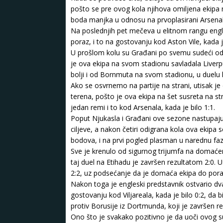
pošto se pre ovog kola njihova omiljena ekipa n
boda manjka u odnosu na prvoplasirani Arsenal
Na poslednjih pet mečeva u elitnom rangu engles
poraz, i to na gostovanju kod Aston Vile, kada je
U prošlom kolu su Građani po svemu sudeći odi
je ova ekipa na svom stadionu savladala Liverpul
bolji i od Bornmuta na svom stadionu, u duelu k
Ako se osvrnemo na partije na strani, utisak j
terena, pošto je ova ekipa na šet susreta na stra
jedan remi i to kod Arsenala, kada je bilo 1:1.
Poput Njukasla i Građani ove sezone nastupaj
ciljeve, a nakon četiri odigrana kola ova ekipa
bodova, i na prvi pogled plasman u narednu faz
Sve je krenulo od sigurnog trijumfa na domaćem
taj duel na Etihadu je završen rezultatom 2:0. 
2:2, uz podsećanje da je domaća ekipa do pora
Nakon toga je engleski predstavnik ostvario dv
gostovanju kod Viljareala, kada je bilo 0:2, da 
protiv Borusije iz Dortmunda, koji je završen r
Ono što je svakako pozitivno je da uoči ovog 