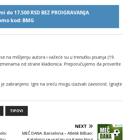
uzmi do 17.500 RSD BEZ PROIGRAVANJA
omo kod: BMG
e na mišljenju autora i važeće su u trenutku pisanja (19.
izmenama od strane kladionica. Preporučujemo da proverite
je zabranjeno. Igre na sreću mogu izazvati zavisnost. Igrajte
TIPOVI
NEXT
olo:
MEČ DANA: Barselona – Atletik Bilbao:
tsu,
Katalonci se vraćaju na Kamp Nou!