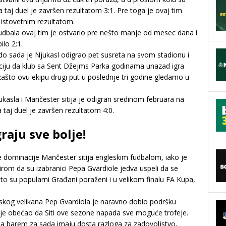
 taj duel je završen rezultatom 3:1. Pre toga je ovaj tim
 istovetnim rezultatom.
dbala ovaj tim je ostvario pre nešto manje od mesec dana i
lo 2:1.
o sada je Njukasl odigrao pet susreta na svom stadionu i
taciju da klub sa Sent Džejms Parka godinama unazad igra
 zašto ovu ekipu drugi put u poslednje tri godine gledamo u
kasla i Mančester sitija je odigran sredinom februara na
 taj duel je završen rezultatom 4:0.
raju sve bolje!
 dominacije Mančester sitija engleskim fudbalom, iako je
rom da su izabranici Pepa Gvardiole jedva uspeli da se
 su popularni Građani poraženi i u velikom finalu FA Kupa,
skog velikana Pep Gvardiola je naravno dobio podršku
k je obećao da Siti ove sezone napada sve moguće trofeje.
tija barem za sada imaju dosta razloga za zadovoljstvo,