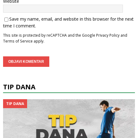
Website
Save my name, email, and website in this browser for the next
time I comment.
This site is protected by reCAPTCHA and the Google
Privacy Policy
and
Terms of Service
apply.
TIP DANA
TIP DANA