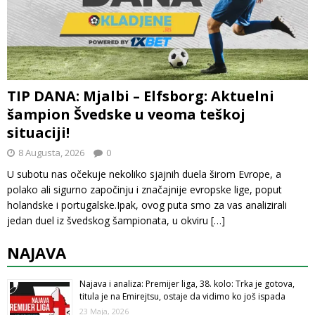
TIP DANA: Mjalbi – Elfsborg: Aktuelni
šampion Švedske u veoma teškoj
situaciji!
8 Augusta, 2026
0
U subotu nas očekuje nekoliko sjajnih duela širom Evrope, a
polako ali sigurno započinju i značajnije evropske lige, poput
holandske i portugalske.Ipak, ovog puta smo za vas analizirali
jedan duel iz švedskog šampionata, u okviru
[…]
NAJAVA
Najava i analiza: Premijer liga, 38. kolo: Trka je gotova,
titula je na Emirejtsu, ostaje da vidimo ko još ispada
23 Maja, 2026