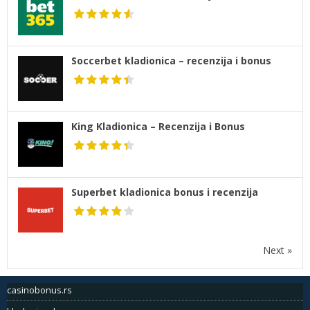
Soccerbet kladionica – recenzija i bonus
King Kladionica – Recenzija i Bonus
Superbet kladionica bonus i recenzija
Next »
casinobonus.rs