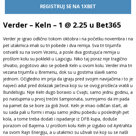
REGISTRUJ SE NA 1XBET
Verder – Keln – 1 @ 2.25 u Bet365
Verder je igrao odlično tokom oktobra i na početku novembra i na
pet utakmica imali su tri pobede i dva remija. Sva tri trijumfa
ostvarili su na svom Vezeru, a posle dva gostujuća remija u
prošlom kolu su poklekli u Lajpcigu. Niko taj poraz nije tragično
shvatio, pogotovo ako se pobedi Keln u ovom kolu. Verder ima tri
vezana trijumfa u Bremenu, dok su u gostima slavili samo
jednom. Očigledno im prija da igraju pred svojim navijačima i to je
najveći adut pred dolazak Jarčeva koji su se ovog prošleća vratili u
Bundelsigu. Nije Keln dugo boravio u Cvajti, samo jednu godinu, a
po nastupima u prvoj trećini šampionata, sumnjamo da im pada
na pamet da se bore za goli život. Keln je imao odličan start, ali
su sada pali u formi i imaju samo jednu pobedu u poslednjih pet
kola, a tome treba dodati i ispadanje iz DFB kupa, doduše
porazom od Bajerna. U prošlom kolu Keln je izgubio od Ajntrahta
na svom Rajn Energiju, a u utakmici su uživali svi koji su se našli