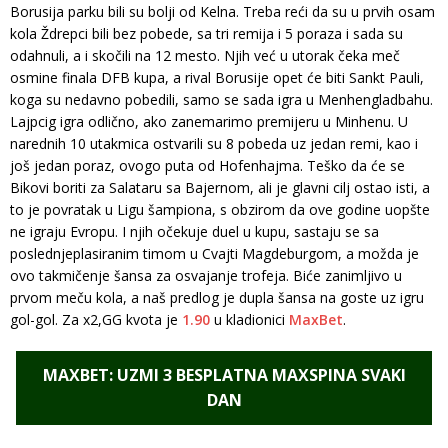
Borusija parku bili su bolji od Kelna. Treba reći da su u prvih osam
kola Ždrepci bili bez pobede, sa tri remija i 5 poraza i sada su
odahnuli, a i skočili na 12 mesto. Njih već u utorak čeka meč
osmine finala DFB kupa, a rival Borusije opet će biti Sankt Pauli,
koga su nedavno pobedili, samo se sada igra u Menhengladbahu.
Lajpcig igra odlično, ako zanemarimo premijeru u Minhenu. U
narednih 10 utakmica ostvarili su 8 pobeda uz jedan remi, kao i
još jedan poraz, ovogo puta od Hofenhajma. Teško da će se
Bikovi boriti za Salataru sa Bajernom, ali je glavni cilj ostao isti, a
to je povratak u Ligu šampiona, s obzirom da ove godine uopšte
ne igraju Evropu. I njih očekuje duel u kupu, sastaju se sa
poslednjeplasiranim timom u Cvajti Magdeburgom, a možda je
ovo takmičenje šansa za osvajanje trofeja. Biće zanimljivo u
prvom meču kola, a naš predlog je dupla šansa na goste uz igru
gol-gol. Za x2,GG kvota je
1.90
u kladionici
MaxBet
.
MAXBET: UZMI 3 BESPLATNA MAXSPINA SVAKI
DAN