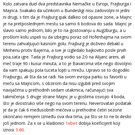
Kolo zatvara duel dva predstavnika Nemačke u Evropi, Frajburga i
Majnca. Svakako da učinkom u Bundesligi nisu zadovoljni ni jedni
ni drugi, s tim da je Frajburg ipak dalkeo od opasne zone, a Majnc
je na pretposlednjem mestu sa samo 6 bodova do sada. Majnc je
slavio samo jednom, bilo je to na gostovanju u Augzburgu, a u
prošlom kolu uspeli su da izbegnu poraz od Hofenhajma na svom
terenu zahvaljujući kasnom golu. Frajburg je doživeo debakl u
Minhenu protiv Bajerna, a sve je izgledalo bajkovito posle prvih
poa,sata igre. Tada je Frajburg vodio sa 2:0 na Alijanc areni, ali
meč traje 90 i kusur minuta, a to je Bavarcima više nego dovoljno
da vam spakuju pola tuceta lopti u mrežu. Upravo se to dogodilo
Frajburgu, ali šta da se radi. Na svom evropa parku su favoriti u
meču sa Majncom, s obzirom da nisu izgubili pred svojim
navijačima u prethodnih sedam utakmica, računajući sva
takmičenja. S druge strane Majnc je u gostima osvojio 4 boda,
što je dvostruko više nego na svom terenu. Neverovatan podatak
je da je čak 6 međusobnih mečeva u prethodne četiri sezone
okončano remijem između ova dva tima, pa što se to ne bi deslio
još jednom. Za x se u kladionici
1xbet
dobija koeficijent koji
iznosi
3.60
.