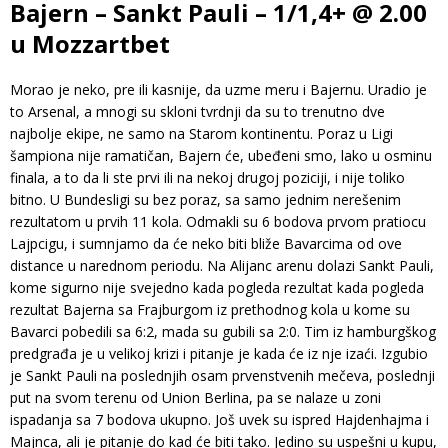
Bajern – Sankt Pauli – 1/1,4+ @ 2.00
u Mozzartbet
Morao je neko, pre ili kasnije, da uzme meru i Bajernu. Uradio je
to Arsenal, a mnogi su skloni tvrdnji da su to trenutno dve
najbolje ekipe, ne samo na Starom kontinentu. Poraz u Ligi
šampiona nije ramatičan, Bajern će, ubeđeni smo, lako u osminu
finala, a to da li ste prvi ili na nekoj drugoj poziciji, i nije toliko
bitno. U Bundesligi su bez poraz, sa samo jednim nerešenim
rezultatom u prvih 11 kola. Odmakli su 6 bodova prvom pratiocu
Lajpcigu, i sumnjamo da će neko biti bliže Bavarcima od ove
distance u narednom periodu. Na Alijanc arenu dolazi Sankt Pauli,
kome sigurno nije svejedno kada pogleda rezultat kada pogleda
rezultat Bajerna sa Frajburgom iz prethodnog kola u kome su
Bavarci pobedili sa 6:2, mada su gubili sa 2:0. Tim iz hamburgškog
predgrađa je u velikoj krizi i pitanje je kada će iz nje izaći. Izgubio
je Sankt Pauli na poslednjih osam prvenstvenih mečeva, poslednji
put na svom terenu od Union Berlina, pa se nalaze u zoni
ispadanja sa 7 bodova ukupno. Još uvek su ispred Hajdenhajma i
Majnca, ali je pitanje do kad će biti tako. Jedino su uspešni u kupu,