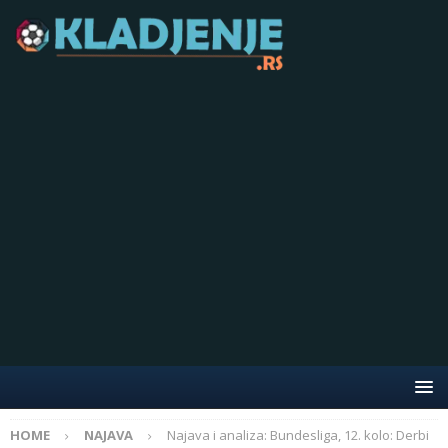
HOME
NAJAVA
Najava i analiza: Bundesliga, 12. kolo: Derbi