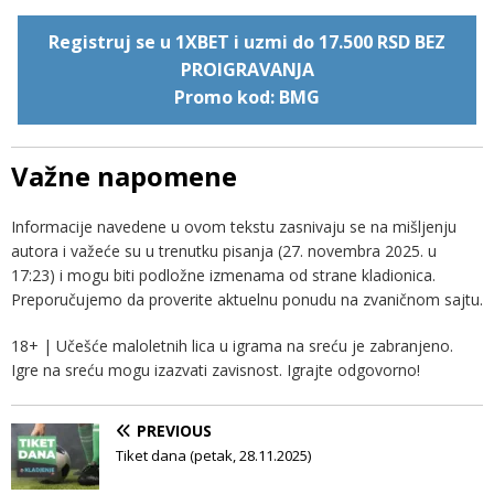
Registruj se u 1XBET i uzmi do 17.500 RSD BEZ
PROIGRAVANJA
Promo kod: BMG
Važne napomene
Informacije navedene u ovom tekstu zasnivaju se na mišljenju
autora i važeće su u trenutku pisanja (27. novembra 2025. u
17:23) i mogu biti podložne izmenama od strane kladionica.
Preporučujemo da proverite aktuelnu ponudu na zvaničnom sajtu.
18+ | Učešće maloletnih lica u igrama na sreću je zabranjeno.
Igre na sreću mogu izazvati zavisnost. Igrajte odgovorno!
PREVIOUS
Tiket dana (petak, 28.11.2025)