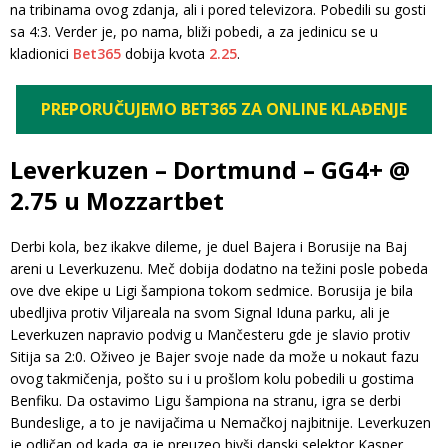
na tribinama ovog zdanja, ali i pored televizora. Pobedili su gosti
sa 4:3. Verder je, po nama, bliži pobedi, a za jedinicu se u
kladionici
Bet365
dobija kvota
2.25
.
PREPORUČUJEMO BET365 ZA ONLINE KLAĐENJE
Leverkuzen – Dortmund – GG4+ @
2.75 u Mozzartbet
Derbi kola, bez ikakve dileme, je duel Bajera i Borusije na Baj
areni u Leverkuzenu. Meč dobija dodatno na težini posle pobeda
ove dve ekipe u Ligi šampiona tokom sedmice. Borusija je bila
ubedljiva protiv Viljareala na svom Signal Iduna parku, ali je
Leverkuzen napravio podvig u Mančesteru gde je slavio protiv
Sitija sa 2:0. Oživeo je Bajer svoje nade da može u nokaut fazu
ovog takmičenja, pošto su i u prošlom kolu pobedili u gostima
Benfiku. Da ostavimo Ligu šampiona na stranu, igra se derbi
Bundeslige, a to je navijačima u Nemačkoj najbitnije. Leverkuzen
je odličan od kada ga je preuzeo bivši danski selektor Kasper