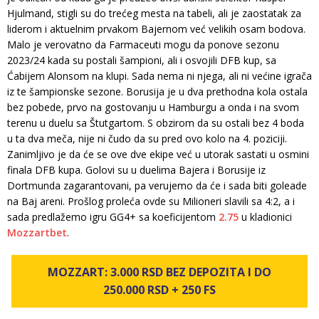
Hjulmand, stigli su do trećeg mesta na tabeli, ali je zaostatak za
liderom i aktuelnim prvakom Bajernom već velikih osam bodova.
Malo je verovatno da Farmaceuti mogu da ponove sezonu
2023/24 kada su postali šampioni, ali i osvojili DFB kup, sa
Ćabijem Alonsom na klupi. Sada nema ni njega, ali ni većine igrača
iz te šampionske sezone. Borusija je u dva prethodna kola ostala
bez pobede, prvo na gostovanju u Hamburgu a onda i na svom
terenu u duelu sa Štutgartom. S obzirom da su ostali bez 4 boda
u ta dva meča, nije ni čudo da su pred ovo kolo na 4. poziciji.
Zanimljivo je da će se ove dve ekipe već u utorak sastati u osmini
finala DFB kupa. Golovi su u duelima Bajera i Borusije iz
Dortmunda zagarantovani, pa verujemo da će i sada biti goleade
na Baj areni. Prošlog proleća ovde su Milioneri slavili sa 4:2, a i
sada predlažemo igru GG4+ sa koeficijentom
2.75
u kladionici
Mozzartbet
.
MOZZART: 3.000 RSD BEZ DEPOZITA I DO
250.000 RSD + 250 FS