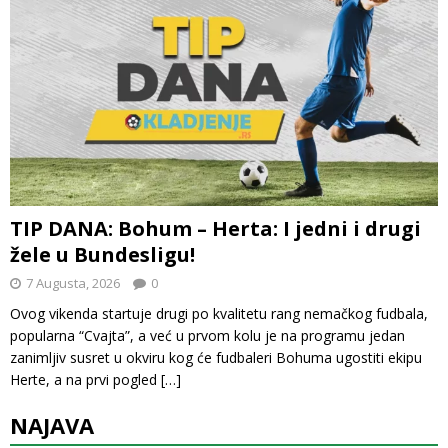
TIP DANA: Bohum – Herta: I jedni i drugi
žele u Bundesligu!
7 Augusta, 2026
0
Ovog vikenda startuje drugi po kvalitetu rang nemačkog fudbala,
popularna “Cvajta”, a već u prvom kolu je na programu jedan
zanimljiv susret u okviru kog će fudbaleri Bohuma ugostiti ekipu
Herte, a na prvi pogled
[…]
NAJAVA