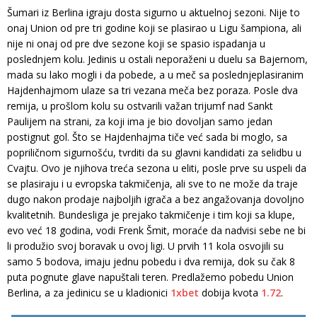
Šumari iz Berlina igraju dosta sigurno u aktuelnoj sezoni. Nije to
onaj Union od pre tri godine koji se plasirao u Ligu šampiona, ali
nije ni onaj od pre dve sezone koji se spasio ispadanja u
poslednjem kolu. Jedinis u ostali neporaženi u duelu sa Bajernom,
mada su lako mogli i da pobede, a u meč sa poslednjeplasiranim
Hajdenhajmom ulaze sa tri vezana meča bez poraza. Posle dva
remija, u prošlom kolu su ostvarili važan trijumf nad Sankt
Paulijem na strani, za koji ima je bio dovoljan samo jedan
postignut gol. Što se Hajdenhajma tiče već sada bi moglo, sa
popriličnom sigurnošću, tvrditi da su glavni kandidati za selidbu u
Cvajtu. Ovo je njihova treća sezona u eliti, posle prve su uspeli da
se plasiraju i u evropska takmičenja, ali sve to ne može da traje
dugo nakon prodaje najboljih igrača a bez angažovanja dovoljno
kvalitetnih. Bundesliga je prejako takmičenje i tim koji sa klupe,
evo već 18 godina, vodi Frenk Šmit, moraće da nadvisi sebe ne bi
li produžio svoj boravak u ovoj ligi. U prvih 11 kola osvojili su
samo 5 bodova, imaju jednu pobedu i dva remija, dok su čak 8
puta pognute glave napuštali teren. Predlažemo pobedu Union
Berlina, a za jedinicu se u kladionici
1xbet
dobija kvota
1.72
.