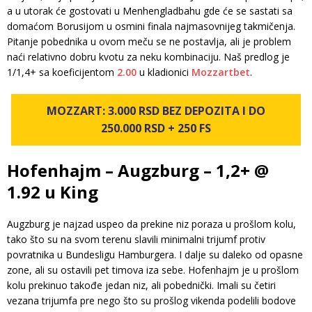
a u utorak će gostovati u Menhengladbahu gde će se sastati sa
domaćom Borusijom u osmini finala najmasovnijeg takmičenja.
Pitanje pobednika u ovom meču se ne postavlja, ali je problem
naći relativno dobru kvotu za neku kombinaciju. Naš predlog je
1/1,4+ sa koeficijentom
2.00
u kladionici
Mozzartbet
.
MOZZART: 3.000 RSD BEZ DEPOZITA I DO
250.000 RSD + 250 FS
Hofenhajm – Augzburg – 1,2+ @
1.92 u King
Augzburg je najzad uspeo da prekine niz poraza u prošlom kolu,
tako što su na svom terenu slavili minimalni trijumf protiv
povratnika u Bundesligu Hamburgera. I dalje su daleko od opasne
zone, ali su ostavili pet timova iza sebe. Hofenhajm je u prošlom
kolu prekinuo takođe jedan niz, ali pobednički. Imali su četiri
vezana trijumfa pre nego što su prošlog vikenda podelili bodove