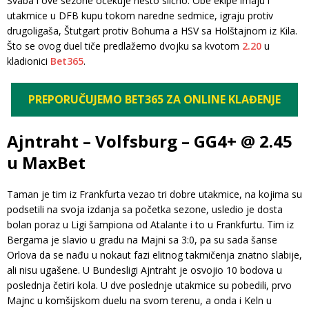
Švaba i ove sezone očekuje nešto slično. Obe ekipe imaju i
utakmice u DFB kupu tokom naredne sedmice, igraju protiv
drugoligaša, Štutgart protiv Bohuma a HSV sa Holštajnom iz Kila.
Što se ovog duel tiče predlažemo dvojku sa kvotom
2.20
u
kladionici
Bet365
.
PREPORUČUJEMO BET365 ZA ONLINE KLAĐENJE
Ajntraht – Volfsburg – GG4+ @ 2.45
u MaxBet
Taman je tim iz Frankfurta vezao tri dobre utakmice, na kojima su
podsetili na svoja izdanja sa početka sezone, usledio je dosta
bolan poraz u Ligi šampiona od Atalante i to u Frankfurtu. Tim iz
Bergama je slavio u gradu na Majni sa 3:0, pa su sada šanse
Orlova da se nađu u nokaut fazi elitnog takmičenja znatno slabije,
ali nisu ugašene. U Bundesligi Ajntraht je osvojio 10 bodova u
poslednja četiri kola. U dve poslednje utakmice su pobedili, prvo
Majnc u komšijskom duelu na svom terenu, a onda i Keln u