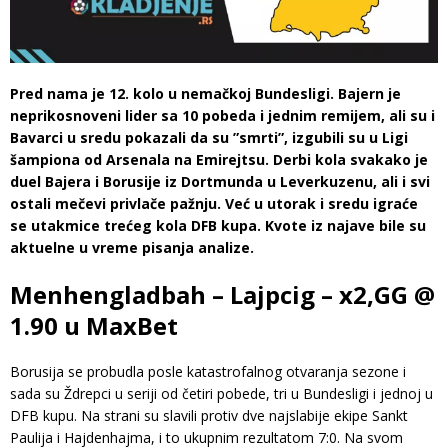
Pred nama je 12. kolo u nemačkoj Bundesligi. Bajern je
neprikosnoveni lider sa 10 pobeda i jednim remijem, ali su i
Bavarci u sredu pokazali da su ”smrti”, izgubili su u Ligi
šampiona od Arsenala na Emirejtsu. Derbi kola svakako je
duel Bajera i Borusije iz Dortmunda u Leverkuzenu, ali i svi
ostali mečevi privlače pažnju. Već u utorak i sredu igraće
se utakmice trećeg kola DFB kupa. Kvote iz najave bile su
aktuelne u vreme pisanja analize.
Menhengladbah – Lajpcig – x2,GG @
1.90 u MaxBet
Borusija se probudla posle katastrofalnog otvaranja sezone i
sada su Ždrepci u seriji od četiri pobede, tri u Bundesligi i jednoj u
DFB kupu. Na strani su slavili protiv dve najslabije ekipe Sankt
Paulija i Hajdenhajma, i to ukupnim rezultatom 7:0. Na svom