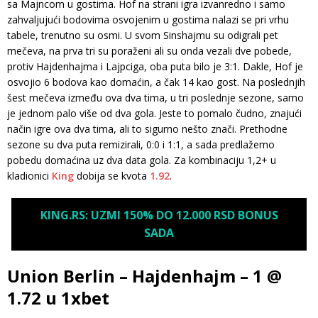
sa Majncom u gostima. Hof na strani igra izvanredno i samo
zahvaljujući bodovima osvojenim u gostima nalazi se pri vrhu
tabele, trenutno su osmi. U svom Sinshajmu su odigrali pet
mečeva, na prva tri su poraženi ali su onda vezali dve pobede,
protiv Hajdenhajma i Lajpciga, oba puta bilo je 3:1. Dakle, Hof je
osvojio 6 bodova kao domaćin, a čak 14 kao gost. Na poslednjih
šest mečeva između ova dva tima, u tri poslednje sezone, samo
je jednom palo više od dva gola. Jeste to pomalo čudno, znajući
način igre ova dva tima, ali to sigurno nešto znači. Prethodne
sezone su dva puta remizirali, 0:0 i 1:1, a sada predlažemo
pobedu domaćina uz dva data gola. Za kombinaciju 1,2+ u
kladionici
King
dobija se kvota
1.92
.
KING.RS: UZMI 150% DO 12.000 RSD BONUS
SADA
Union Berlin – Hajdenhajm – 1 @
1.72 u 1xbet