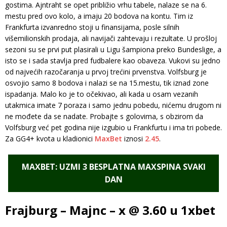
gostima. Ajntraht se opet približio vrhu tabele, nalaze se na 6.
mestu pred ovo kolo, a imaju 20 bodova na kontu. Tim iz
Frankfurta izvanredno stoji u finansijama, posle silnih
višemilionskih prodaja, ali navijači zahtevaju i rezultate. U prošloj
sezoni su se prvi put plasirali u Ligu šampiona preko Bundeslige, a
isto se i sada stavlja pred fudbalere kao obaveza. Vukovi su jedno
od najvećih razočaranja u prvoj trećini prvenstva. Volfsburg je
osvojio samo 8 bodova i nalazi se na 15.mestu, tik iznad zone
ispadanja. Malo ko je to očekivao, ali kada u osam vezanih
utakmica imate 7 poraza i samo jednu pobedu, nićemu drugom ni
ne mođete da se nadate. Probajte s golovima, s obzirom da
Volfsburg već pet godina nije izgubio u Frankfurtu i ima tri pobede.
Za GG4+ kvota u kladionici
MaxBet
iznosi
2.45
.
MAXBET: UZMI 3 BESPLATNA MAXSPINA SVAKI
DAN
Frajburg – Majnc – x @ 3.60 u 1xbet