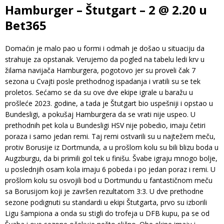
Hamburger – Štutgart – 2 @ 2.20 u
Bet365
Domaćin je malo pao u formi i odmah je došao u situaciju da
strahuje za opstanak. Verujemo da pogled na tabelu ledi krv u
žilama navijača Hamburgera, pogotovo jer su proveli čak 7
sezona u Cvajti posle prethodnog ispadanja i vratili su se tek
proletos. Sećamo se da su ove dve ekipe igrale u baražu u
prošleće 2023. godine, a tada je Štutgart bio uspešniji i opstao u
Bundesligi, a pokušaj Hamburgera da se vrati nije uspeo. U
prethodnih pet kola u Bundesligi HSV nije pobedio, imaju četiri
poraza i samo jedan remi. Taj remi ostvarili su u najtežem meču,
protiv Borusije iz Dortmunda, a u prošlom kolu su bili blizu boda u
Augzburgu, da bi primili gol tek u finišu. Švabe igraju mnogo bolje,
u poslednjih osam kola imaju 6 pobeda i po jedan poraz i remi. U
prošlom kolu su osvojili bod u Dortmundu u fantastičnom meču
sa Borusijom koji je završen rezultatom 3:3. U dve prethodne
sezone podignuti su standardi u ekipi Štutgarta, prvo su izborili
Ligu šampiona a onda su stigli do trofeja u DFB kupu, pa se od