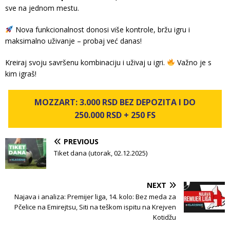
sve na jednom mestu.
Nova funkcionalnost donosi više kontrole, bržu igru i
maksimalno uživanje – probaj već danas!
Kreiraj svoju savršenu kombinaciju i uživaj u igri.
Važno je s
kim igraš!
MOZZART: 3.000 RSD BEZ DEPOZITA I DO
250.000 RSD + 250 FS
PREVIOUS
Tiket dana (utorak, 02.12.2025)
NEXT
Najava i analiza: Premijer liga, 14. kolo: Bez meda za
Pčelice na Emirejtsu, Siti na teškom ispitu na Krejven
Kotidžu