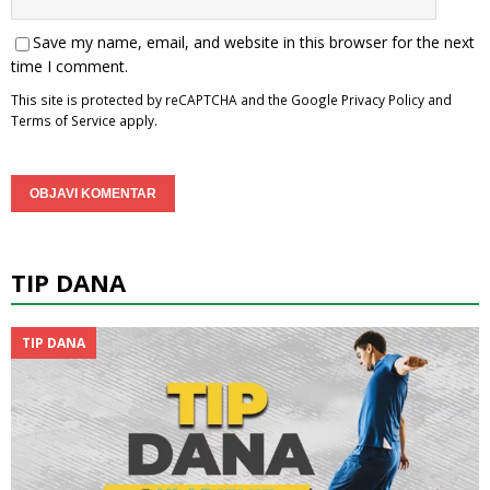
Save my name, email, and website in this browser for the next
time I comment.
This site is protected by reCAPTCHA and the Google
Privacy Policy
and
Terms of Service
apply.
TIP DANA
TIP DANA