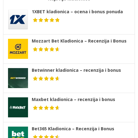
1XBET kladionica – ocena i bonus ponuda
Mozzart Bet Kladionica – Recenzija i Bonus
Betwinner kladionica – recenzija i bonus
Maxbet kladionica – recenzija i bonus
Bet365 Kladionica – Recenzija i Bonus