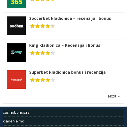
Soccerbet kladionica – recenzija i bonus
King Kladionica – Recenzija i Bonus
Superbet kladionica bonus i recenzija
Next »
casinobonus.rs
kladenje.mk