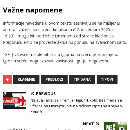
Važne napomene
Informacije navedene u ovom tekstu zasnivaju se na mišljenju
autora i važeće su u trenutku pisanja (02. decembra 2025. u
16:23) i mogu biti podložne izmenama od strane kladionica.
Preporučujemo da proverite aktuelnu ponudu na zvaničnom sajtu.
18+ | Učešće maloletnih lica u igrama na sreću je zabranjeno.
Igre na sreću mogu izazvati zavisnost. Igrajte odgovorno!
KLAĐENJE
PREDLOZI
TIP DANA
TIPOVI
PREVIOUS
Najava i analiza: Premijer liga, 14. kolo: Bez meda za
Pčelice na Emirejtsu, Siti na teškom ispitu na Krejven
Kotidžu
NEXT