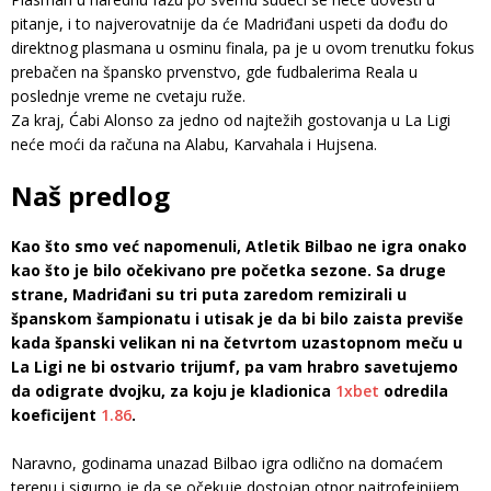
pitanje, i to najverovatnije da će Madriđani uspeti da dođu do
direktnog plasmana u osminu finala, pa je u ovom trenutku fokus
prebačen na špansko prvenstvo, gde fudbalerima Reala u
poslednje vreme ne cvetaju ruže.
Za kraj, Ćabi Alonso za jedno od najtežih gostovanja u La Ligi
neće moći da računa na Alabu, Karvahala i Hujsena.
Naš predlog
Kao što smo već napomenuli, Atletik Bilbao ne igra onako
kao što je bilo očekivano pre početka sezone. Sa druge
strane, Madriđani su tri puta zaredom remizirali u
španskom šampionatu i utisak je da bi bilo zaista previše
kada španski velikan ni na četvrtom uzastopnom meču u
La Ligi ne bi ostvario trijumf, pa vam hrabro savetujemo
da odigrate dvojku, za koju je kladionica
1xbet
odredila
koeficijent
1.86
.
Naravno, godinama unazad Bilbao igra odlično na domaćem
terenu i sigurno je da se očekuje dostojan otpor najtrofejnijem