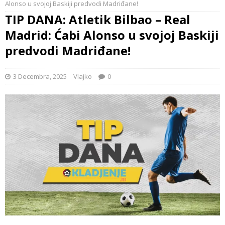
Alonso u svojoj Baskiji predvodi Madriđane!
TIP DANA: Atletik Bilbao – Real
Madrid: Ćabi Alonso u svojoj Baskiji
predvodi Madriđane!
3 Decembra, 2025
Vlajko
0