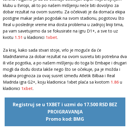
klubu u Evropi, ali to po našem mišljenju neće biti dovoljno za
dobar rezultat na ovom susretu. Za očekivati je da domaća ekipa
postigne makar jedan pogodak na svom stadionu, pogotovu što
Real u poslednje vreme ima dosta problema u zadnjoj liniji tima,
pa vam savetujemo da se fokusirate na igru D1+, a sve to uz
kvotu
1.51
u kladionici
1xbet
.
Za kraj, kako sada stvari stoje, vrlo je moguće da će
Madriđanima za dobar rezultat na ovom susretu biti potrebna dva
ili više pogotka, a po našem mišljenju do toga bi Embape i drugari
mogli da dođu dosta lakše nego što se očekuje, pa je možda i
idealna prognoza za ovaj susret između Atletik Bilbaa i Real
Madrida igra G2+, koju kladionica 1xbet plaća sa kvotom
1.86
u
kladionici
1xbet
.
Registruj se u 1XBET i uzmi do 17.500 RSD BEZ
PROIGRAVANJA
Promo kod: BMG