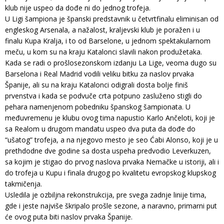
klub nije uspeo da dođe ni do jednog trofeja.
U Ligi šampiona je španski predstavnik u četvrtfinalu eliminisan od
engleskog Arsenala, a nažalost, kraljevski klub je poražen i u
finalu Kupa Kralja, i to od Barselone, u jednom spektakularnom
meču, u kom su na kraju Katalonci slavili nakon produžetaka.
Kada se radi o prošlosezonskom izdanju La Lige, veoma dugo su
Barselona i Real Madrid vodili veliku bitku za naslov prvaka
Španije, ali su na kraju Katalonci odigrali dosta bolje finiš
prvenstva i kada se podvuče crta potpuno zasluženo stigli do
pehara namenjenom pobedniku španskog šampionata. U
međuvremenu je klubu ovog tima napustio Karlo Ančeloti, koji je
sa Realom u drugom mandatu uspeo dva puta da dođe do
“ušatog” trofeja, a na njegovo mesto je seo Ćabi Alonso, koji je u
prethdodne dve godine sa dosta uspeha predvodio Leverkuzen,
sa kojim je stigao do prvog naslova prvaka Nemačke u istoriji, ali i
do trofeja u Kupu i finala drugog po kvalitetu evropskog klupskog
takmičenja.
Usledila je ozbiljna rekonstrukcija, pre svega zadnje linije tima,
gde i jeste najviše škripalo prošle sezone, a naravno, primarni put
će ovog puta biti naslov prvaka Španije.