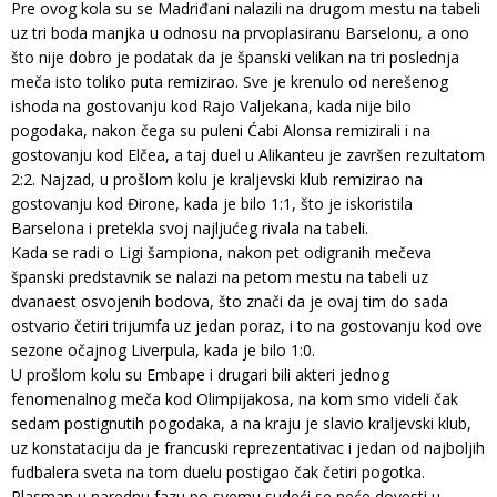
Pre ovog kola su se Madriđani nalazili na drugom mestu na tabeli
uz tri boda manjka u odnosu na prvoplasiranu Barselonu, a ono
što nije dobro je podatak da je španski velikan na tri poslednja
meča isto toliko puta remizirao. Sve je krenulo od nerešenog
ishoda na gostovanju kod Rajo Valjekana, kada nije bilo
pogodaka, nakon čega su puleni Ćabi Alonsa remizirali i na
gostovanju kod Elčea, a taj duel u Alikanteu je završen rezultatom
2:2. Najzad, u prošlom kolu je kraljevski klub remizirao na
gostovanju kod Đirone, kada je bilo 1:1, što je iskoristila
Barselona i pretekla svoj najljućeg rivala na tabeli.
Kada se radi o Ligi šampiona, nakon pet odigranih mečeva
španski predstavnik se nalazi na petom mestu na tabeli uz
dvanaest osvojenih bodova, što znači da je ovaj tim do sada
ostvario četiri trijumfa uz jedan poraz, i to na gostovanju kod ove
sezone očajnog Liverpula, kada je bilo 1:0.
U prošlom kolu su Embape i drugari bili akteri jednog
fenomenalnog meča kod Olimpijakosa, na kom smo videli čak
sedam postignutih pogodaka, a na kraju je slavio kraljevski klub,
uz konstataciju da je francuski reprezentativac i jedan od najboljih
fudbalera sveta na tom duelu postigao čak četiri pogotka.
Plasman u narednu fazu po svemu sudeći se neće dovesti u