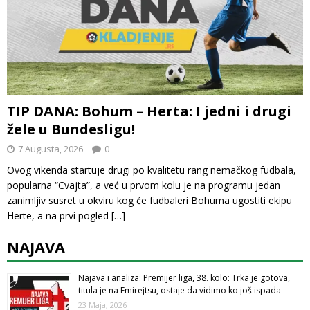
TIP DANA: Bohum – Herta: I jedni i drugi
žele u Bundesligu!
7 Augusta, 2026
0
Ovog vikenda startuje drugi po kvalitetu rang nemačkog fudbala,
popularna “Cvajta”, a već u prvom kolu je na programu jedan
zanimljiv susret u okviru kog će fudbaleri Bohuma ugostiti ekipu
Herte, a na prvi pogled
[…]
NAJAVA
Najava i analiza: Premijer liga, 38. kolo: Trka je gotova,
titula je na Emirejtsu, ostaje da vidimo ko još ispada
23 Maja, 2026