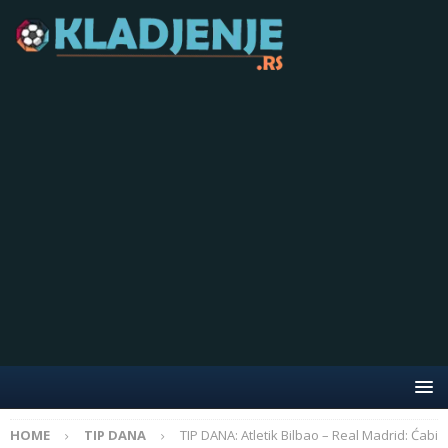
HOME
TIP DANA
TIP DANA: Atletik Bilbao – Real Madrid: Ćabi