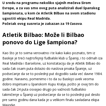
U sredu na programu nekoliko sjajnih mečeva širom
Evrope, a za vas smo ovog puta analizirali duel španskog
šampionata, u kom će Atletik Bilbao na svom stadionu
ugostiti ekipu Real Madrida.
Početak ovog susreta je zakazan za 19 časova
.
Atletik Bilbao: Može li Bilbao
ponovo do Lige šampiona?
Kao što je to svima verovatno i te kako kako poznato, tim iz
Baskije je treći najtrofejniji fudbalski klub u Španiji, i to odmah iza
Real Madrida i Barselone, uz konstataciju da je Atletik Bilbao do
sada čak osam puta dolazio do naslova prvaka Španije, uz
podsećanje da se to poslednji put dogodilo sada već davne 1984.
godine. Naravno, pomenimo i to da su Baskijci uvek veoma
dobro inspirisani u španskom Kupu Kralja, pošto je ovaj tim do
sada čak 24 puta osvajao drugo po važnosti fudbalsko
takmičenje u Španiji uz podsećanje da se to poslednji put desilo
pre samo godinu dana kada je u velikom finalu savladana ekipa
Majorke.