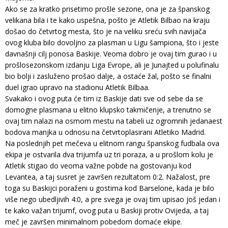
Ako se za kratko prisetimo prošle sezone, ona je za španskog
velikana bila i te kako uspešna, pošto je Atletik Bilbao na kraju
došao do četvrtog mesta, što je na veliku sreću svih navijača
ovog kluba bilo dovoljno za plasman u Ligu šampiona, što i jeste
davnašnji cilj ponosa Baskije. Veoma dobro je ovaj tim gurao i u
prošlosezonskom izdanju Liga Evrope, ali je Junajted u polufinalu
bio bolji i zasluženo prošao dalje, a ostaće žal, pošto se finalni
duel igrao upravo na stadionu Atletik Bilbaa.
Svakako i ovog puta će tim iz Baskije dati sve od sebe da se
domogne plasmana u elitno klupsko takmičenje, a trenutno se
ovaj tim nalazi na osmom mestu na tabeli uz ogromnih jedanaest
bodova manjka u odnosu na četvrtoplasirani Atletiko Madrid.
Na poslednjih pet mečeva u elitnom rangu španskog fudbala ova
ekipa je ostvarila dva trijumfa uz tri poraza, a u prošlom kolu je
Atletik stigao do veoma važne pobde na gostovanju kod
Levantea, a taj susret je završen rezultatom 0:2. Nažalost, pre
toga su Baskijci poraženi u gostima kod Barselone, kada je bilo
više nego ubedljivih 4:0, a pre svega je ovaj tim upisao još jedan i
te kako važan trijumf, ovog puta u Baskiji protiv Ovijeda, a taj
meč je završen minimalnom pobedom domaće ekipe.