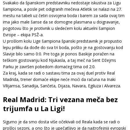
Svakako da španskom predstavniku nedostaje iskustva za Ligu
šampiona, a posle pet odigranih mečeva Atletik se nalazi na 27.
mestu na tabeli uz četiri osvojena boda i barem za sada ovaj tim
ima jako male šanse da se domogne plasmana u doigravanje,
pogotovu što je protivnik u sledećem kolu aktuelni šampion
Evrope – ekipa PSŽ-a.
U prošlom kolu Lige šampiona španski predstavnik je propustio
lepu priliku da dođe do sva tri boda, pošto je na gostovanju kod
Slavije bilo samo 0:0. Pre toga je ponos Baskije poražen na
teškom gostovanju kod Njukasla, a taj meč na Sent Džejms
Parku je završen pobedom domaćeg tima od 2:0.
Za kraj, kada se radi o sastavu tima za ovaj duel protiv Real
Madrida, trener domaće ekipe neće moći da računa na Inaki
VIlijamsa, Sanadija, Sančeta, Dijaza, Navara, Egiluza i Alvareza.
Real Madrid: Tri vezana meča bez
trijumfa u La Ligi!
Sigurno je da smo dosta više očekivali od Reala kada se radi o
prošloj sezoni, a ono što je upečatljivo je da najtrofejniji evropski