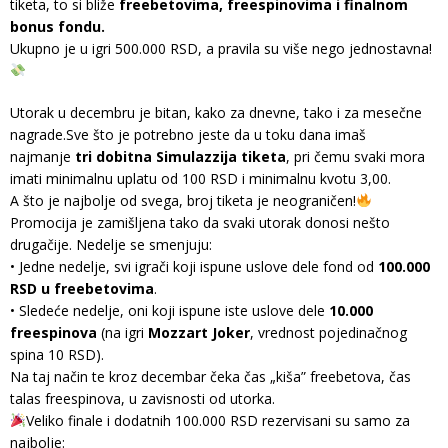
tiketa, to si bliže
freebetovima, freespinovima i finalnom
bonus fondu.
Ukupno je u igri 500.000 RSD, a pravila su više nego jednostavna!
Utorak u decembru je bitan, kako za dnevne, tako i za mesečne
nagrade.Sve što je potrebno jeste da u toku dana imaš
najmanje
tri dobitna Simulazzija tiketa
, pri čemu svaki mora
imati minimalnu uplatu od 100 RSD i minimalnu kvotu 3,00.
A što je najbolje od svega, broj tiketa je neograničen!
Promocija je zamišljena tako da svaki utorak donosi nešto
drugačije. Nedelje se smenjuju:
• Jedne nedelje, svi igrači koji ispune uslove dele fond od
100.000
RSD u freebetovima
.
• Sledeće nedelje, oni koji ispune iste uslove dele
10.000
freespinova
(na igri
Mozzart Joker
, vrednost pojedinačnog
spina 10 RSD).
Na taj način te kroz decembar čeka čas „kiša” freebetova, čas
talas freespinova, u zavisnosti od utorka.
Veliko finale i dodatnih 100.000 RSD rezervisani su samo za
najbolje: