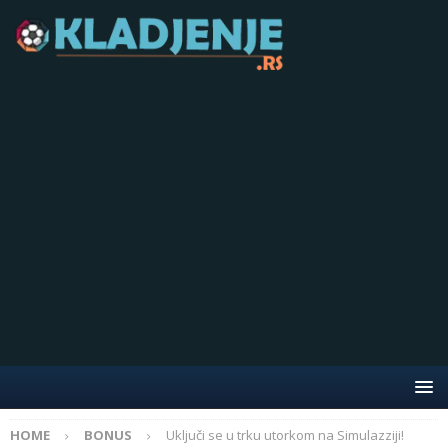
HOME
BONUS
Uključi se u trku utorkom na Simulazziji!