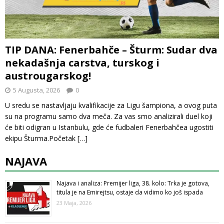
TIP DANA: Fenerbahče – Šturm: Sudar dva
nekadašnja carstva, turskog i
austrougarskog!
5 Augusta, 2026
0
U sredu se nastavljaju kvalifikacije za Ligu šampiona, a ovog puta
su na programu samo dva meča. Za vas smo analizirali duel koji
će biti odigran u Istanbulu, gde će fudbaleri Fenerbahčea ugostiti
ekipu Šturma.Početak
[…]
NAJAVA
Najava i analiza: Premijer liga, 38. kolo: Trka je gotova,
titula je na Emirejtsu, ostaje da vidimo ko još ispada
23 Maja, 2026