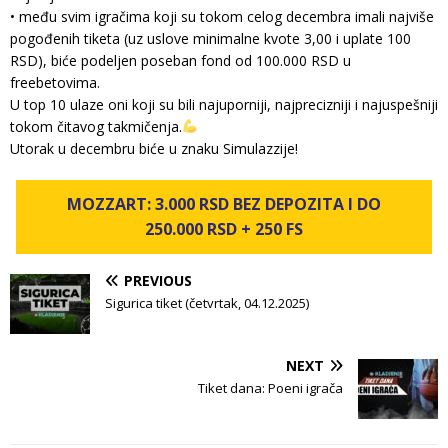
• među svim igračima koji su tokom celog decembra imali najviše
pogođenih tiketa (uz uslove minimalne kvote 3,00 i uplate 100
RSD), biće podeljen poseban fond od 100.000 RSD u
freebetovima.
U top 10 ulaze oni koji su bili najuporniji, najprecizniji i najuspešniji
tokom čitavog takmičenja.
Utorak u decembru biće u znaku Simulazzije!
MOZZART: 3.000 RSD BEZ DEPOZITA I DO
250.000 RSD + 250 FS
PREVIOUS
Sigurica tiket (četvrtak, 04.12.2025)
NEXT
Tiket dana: Poeni igrača