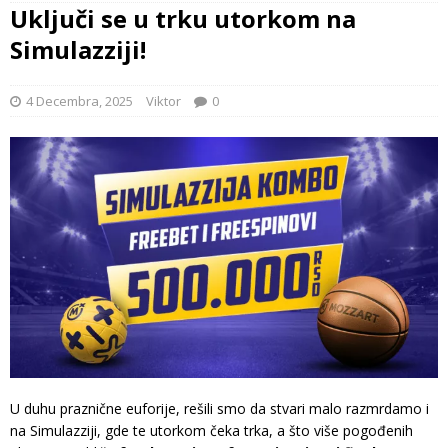
Uključi se u trku utorkom na
Simulazziji!
4 Decembra, 2025
Viktor
0
U duhu praznične euforije, rešili smo da stvari malo razmrdamo i
na Simulazziji, gde te utorkom čeka trka, a što više pogođenih