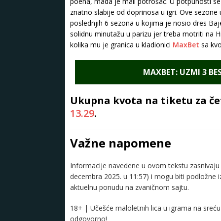
poena, mada je mali potrošač. U potpunosti se
znatno slabije od doprinosa u igri. Ove sezone 
poslednjih 6 sezona u kojima je nosio dres Baje
solidnu minutažu u parizu jer treba motriti na 
kolika mu je granica u kladionici
MaxBet
sa kv
MAXBET: UZMI 3 B
Ukupna kvota na tiketu za če
13.29
.
Važne napomene
Informacije navedene u ovom tekstu zasnivaju s
decembra 2025. u 11:57) i mogu biti podložne 
aktuelnu ponudu na zvaničnom sajtu.
18+ | Učešće maloletnih lica u igrama na sreću 
odgovorno!