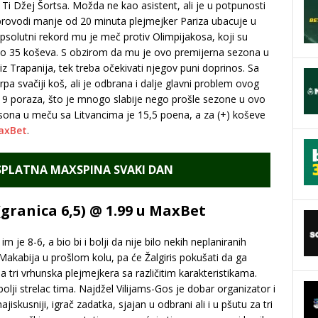
 Džej Šortsa. Možda ne kao asistent, ali je u potpunosti
ovodi manje od 20 minuta plejmejker Pariza ubacuje u
psolutni rekord mu je meč protiv Olimpijakosa, koji su
tigao 35 koševa. S obzirom da mu je ovo premijerna sezona u
 iz Trapanija, tek treba očekivati njegov puni doprinos. Sa
a svačiji koš, ali je odbrana i dalje glavni problem ovog
i 9 poraza, što je mnogo slabije nego prošle sezone u ovo
binsona u meču sa Litvancima je 15,5 poena, a za (+) koševe
axBet
.
ESPLATNA MAXSPINA SVAKI DAN
(granica 6,5) @ 1.99 u MaxBet
 je 8-6, a bio bi i bolji da nije bilo nekih neplaniranih
akabija u prošlom kolu, pa će Žalgiris pokušati da ga
tri vrhunska plejmejkera sa različitim karakteristikama.
bolji strelac tima. Najdžel Vilijams-Gos je dobar organizator i
jiskusniji, igrač zadatka, sjajan u odbrani ali i u pšutu za tri