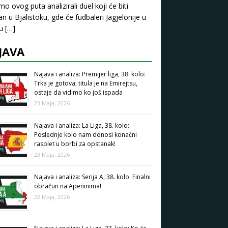
mo ovog puta analizirali duel koji će biti
an u Bjalistoku, gde će fudbaleri Jagjelonije u
pu
[…]
JAVA
Najava i analiza: Premijer liga, 38. kolo:
Trka je gotova, titula je na Emirejtsu,
ostaje da vidimo ko još ispada
23 Maja, 2026
Najava i analiza: La Liga, 38. kolo:
Poslednje kolo nam donosi konačni
rasplet u borbi za opstanak!
23 Maja, 2026
Najava i analiza: Serija A, 38. kolo: Finalni
obračun na Apeninima!
22 Maja, 2026