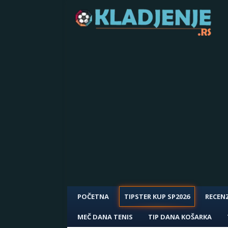
POČETNA
TIPSTER KUP SP2026
RECENZ
MEČ DANA TENIS
TIP DANA KOŠARKA