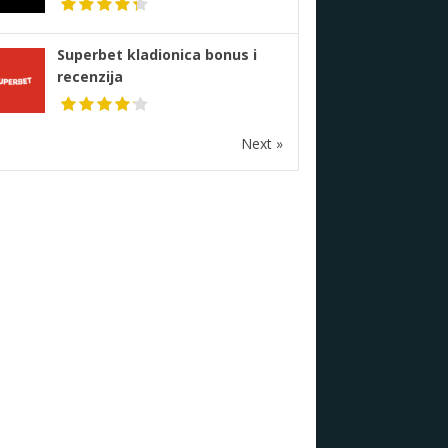
Superbet kladionica bonus i
recenzija
Next »