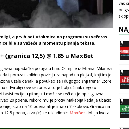
vas s
odigr
sklo
NA
oligi, a prvih pet utakmica na programu su večeras.
anice bile su važeće u momentu pisanja teksta.
 + (granica 12,5) @ 1.85 u MaxBet
lavna napadačka poluga u timu Olimpije iz Milana. Milanezi
a i poraza i solidnu poziciju za napad na plej-of, koji im je
ezone uzele danak, a povukao se i dugogodišnji trener Etore
a u Evroligi ove sezone, a to je bolji učinak nego u
 i asistencije u pitanju, i može se reći da je opet glavna
civao 20 poena, rekord mu je protiv Makabija kada je ubacio
onije, stao na 10 poena ali je imao i 7 skokova. Granica na
a 12,5 poena, a za (+) se u kladionici
MaxBet
dobija kvota