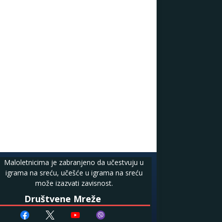
Maloletnicima je zabranjeno da učestvuju u
igrama na sreću, učešće u igrama na sreću
može izazvati zavisnost.
Društvene Mreže