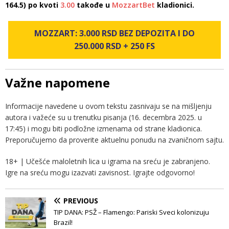
164.5) po kvoti
3.00
takođe u
MozzartBet
kladionici.
MOZZART: 3.000 RSD BEZ DEPOZITA I DO
250.000 RSD + 250 FS
Važne napomene
Informacije navedene u ovom tekstu zasnivaju se na mišljenju
autora i važeće su u trenutku pisanja (16. decembra 2025. u
17:45) i mogu biti podložne izmenama od strane kladionica.
Preporučujemo da proverite aktuelnu ponudu na zvaničnom sajtu.
18+ | Učešće maloletnih lica u igrama na sreću je zabranjeno.
Igre na sreću mogu izazvati zavisnost. Igrajte odgovorno!
PREVIOUS
TIP DANA: PSŽ – Flamengo: Pariski Sveci kolonizuju
Brazil!