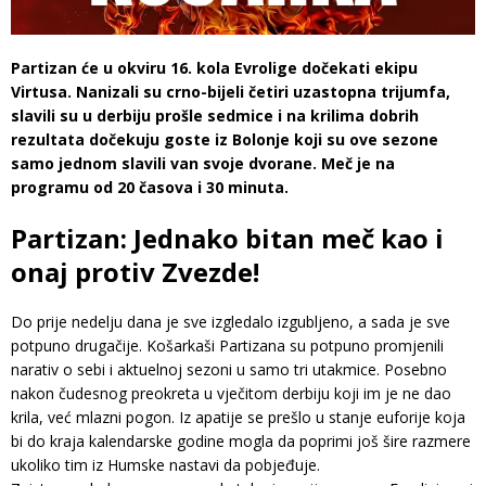
Partizan će u okviru 16. kola Evrolige dočekati ekipu
Virtusa. Nanizali su crno-bijeli četiri uzastopna trijumfa,
slavili su u derbiju prošle sedmice i na krilima dobrih
rezultata dočekuju goste iz Bolonje koji su ove sezone
samo jednom slavili van svoje dvorane. Meč je na
programu od 20 časova i 30 minuta.
Partizan: Jednako bitan meč kao i
onaj protiv Zvezde!
Do prije nedelju dana je sve izgledalo izgubljeno, a sada je sve
potpuno drugačije. Košarkaši Partizana su potpuno promjenili
narativ o sebi i aktuelnoj sezoni u samo tri utakmice. Posebno
nakon čudesnog preokreta u vječitom derbiju koji im je ne dao
krila, već mlazni pogon. Iz apatije se prešlo u stanje euforije koja
bi do kraja kalendarske godine mogla da poprimi još šire razmere
ukoliko tim iz Humske nastavi da pobjeđuje.