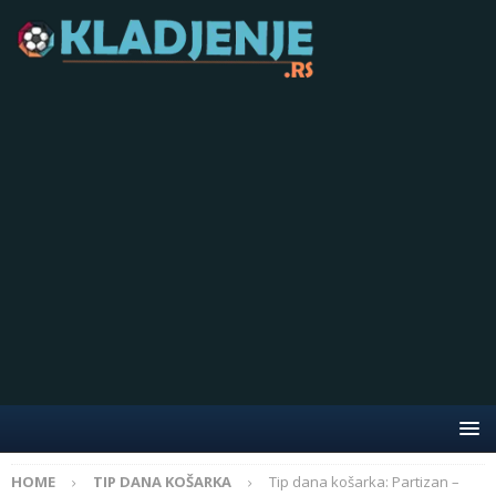
HOME
TIP DANA KOŠARKA
Tip dana košarka: Partizan –