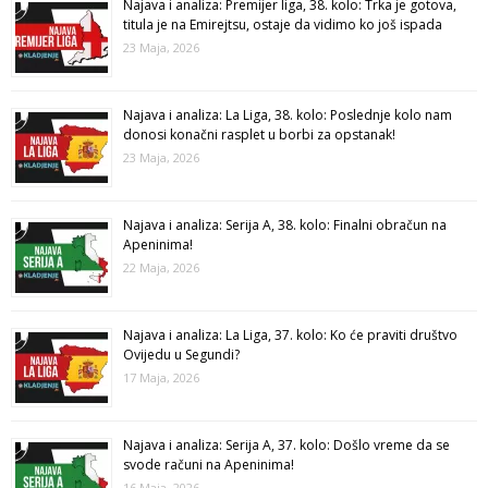
Najava i analiza: Premijer liga, 38. kolo: Trka je gotova,
titula je na Emirejtsu, ostaje da vidimo ko još ispada
23 Maja, 2026
Najava i analiza: La Liga, 38. kolo: Poslednje kolo nam
donosi konačni rasplet u borbi za opstanak!
23 Maja, 2026
Najava i analiza: Serija A, 38. kolo: Finalni obračun na
Apeninima!
22 Maja, 2026
Najava i analiza: La Liga, 37. kolo: Ko će praviti društvo
Ovijedu u Segundi?
17 Maja, 2026
Najava i analiza: Serija A, 37. kolo: Došlo vreme da se
svode računi na Apeninima!
16 Maja, 2026