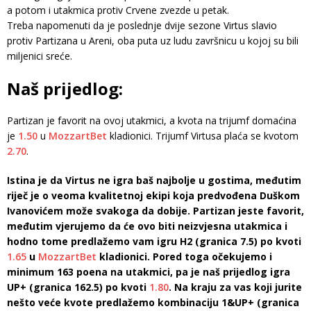
a potom i utakmica protiv Crvene zvezde u petak.
Treba napomenuti da je poslednje dvije sezone Virtus slavio
protiv Partizana u Areni, oba puta uz ludu završnicu u kojoj su bili
miljenici sreće.
Naš prijedlog:
Partizan je favorit na ovoj utakmici, a kvota na trijumf domaćina
je
1.50
u
MozzartBet
kladionici. Trijumf Virtusa plaća se kvotom
2.70
.
Istina je da Virtus ne igra baš najbolje u gostima, međutim
riječ je o veoma kvalitetnoj ekipi koja predvođena Duškom
Ivanovićem može svakoga da dobije. Partizan jeste favorit,
međutim vjerujemo da će ovo biti neizvjesna utakmica i
hodno tome predlažemo vam igru H2 (granica 7.5) po kvoti
1.65
u
MozzartBet
kladionici. Pored toga očekujemo i
minimum 163 poena na utakmici, pa je naš prijedlog igra
UP+ (granica 162.5) po kvoti
1.80
. Na kraju za vas koji jurite
nešto veće kvote predlažemo kombinaciju 1&UP+ (granica