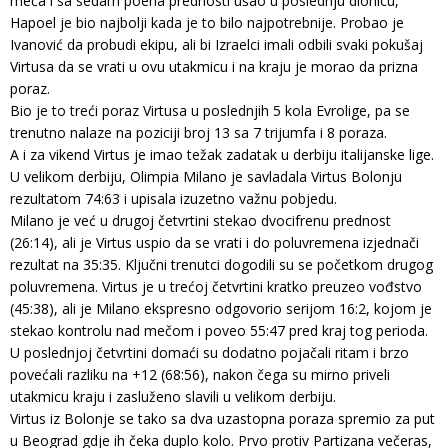
meča i sa sedam poena prednosti ušao u poslednju dionicu,
Hapoel je bio najbolji kada je to bilo najpotrebnije. Probao je
Ivanović da probudi ekipu, ali bi Izraelci imali odbili svaki pokušaj
Virtusa da se vrati u ovu utakmicu i na kraju je morao da prizna
poraz.
Bio je to treći poraz Virtusa u poslednjih 5 kola Evrolige, pa se
trenutno nalaze na poziciji broj 13 sa 7 trijumfa i 8 poraza.
A i za vikend Virtus je imao težak zadatak u derbiju italijanske lige.
U velikom derbiju, Olimpia Milano je savladala Virtus Bolonju
rezultatom 74:63 i upisala izuzetno važnu pobjedu.
Milano je već u drugoj četvrtini stekao dvocifrenu prednost
(26:14), ali je Virtus uspio da se vrati i do poluvremena izjednači
rezultat na 35:35. Ključni trenutci dogodili su se početkom drugog
poluvremena. Virtus je u trećoj četvrtini kratko preuzeo vođstvo
(45:38), ali je Milano ekspresno odgovorio serijom 16:2, kojom je
stekao kontrolu nad mečom i poveo 55:47 pred kraj tog perioda.
U poslednjoj četvrtini domaći su dodatno pojačali ritam i brzo
povećali razliku na +12 (68:56), nakon čega su mirno priveli
utakmicu kraju i zasluženo slavili u velikom derbiju.
Virtus iz Bolonje se tako sa dva uzastopna poraza spremio za put
u Beograd gdje ih čeka duplo kolo. Prvo protiv Partizana večeras,