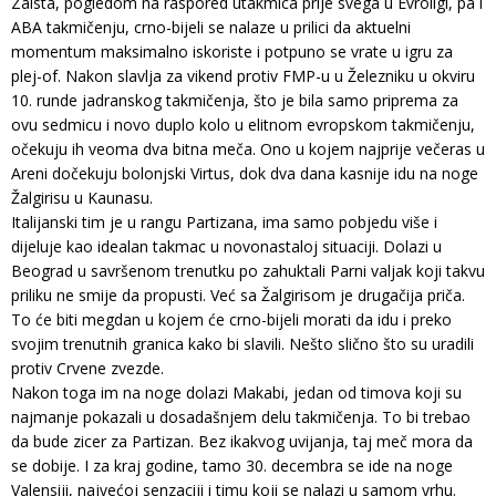
Zaista, pogledom na raspored utakmica prije svega u Evroligi, pa i
ABA takmičenju, crno-bijeli se nalaze u prilici da aktuelni
momentum maksimalno iskoriste i potpuno se vrate u igru za
plej-of. Nakon slavlja za vikend protiv FMP-u u Železniku u okviru
10. runde jadranskog takmičenja, što je bila samo priprema za
ovu sedmicu i novo duplo kolo u elitnom evropskom takmičenju,
očekuju ih veoma dva bitna meča. Ono u kojem najprije večeras u
Areni dočekuju bolonjski Virtus, dok dva dana kasnije idu na noge
Žalgirisu u Kaunasu.
Italijanski tim je u rangu Partizana, ima samo pobjedu više i
dijeluje kao idealan takmac u novonastaloj situaciji. Dolazi u
Beograd u savršenom trenutku po zahuktali Parni valjak koji takvu
priliku ne smije da propusti. Već sa Žalgirisom je drugačija priča.
To će biti megdan u kojem će crno-bijeli morati da idu i preko
svojim trenutnih granica kako bi slavili. Nešto slično što su uradili
protiv Crvene zvezde.
Nakon toga im na noge dolazi Makabi, jedan od timova koji su
najmanje pokazali u dosadašnjem delu takmičenja. To bi trebao
da bude zicer za Partizan. Bez ikakvog uvijanja, taj meč mora da
se dobije. I za kraj godine, tamo 30. decembra se ide na noge
Valensiji, najvećoj senzaciji i timu koji se nalazi u samom vrhu.