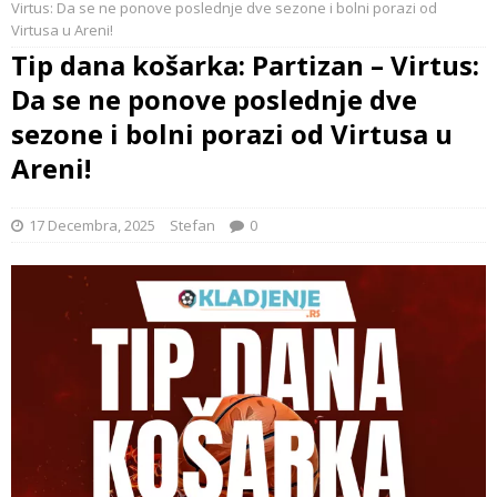
Virtus: Da se ne ponove poslednje dve sezone i bolni porazi od
Virtusa u Areni!
Tip dana košarka: Partizan – Virtus:
Da se ne ponove poslednje dve
sezone i bolni porazi od Virtusa u
Areni!
17 Decembra, 2025
Stefan
0