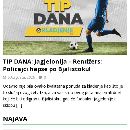
TIP DANA: Jagjelonija – Rendžers:
Policajci hapse po Bjalistoku!
6 Augusta, 2026
0
Odavno nije bila ovako kvalitetna ponuda za klađenje kao što je
to slučaj ovog četvrtka, a za vas smo ovog puta analizirali duel
koji će biti odigran u Bjalistoku, gde će fudbaleri Jagjelonije u
sklopu
[…]
NAJAVA