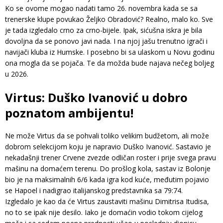
Ko se ovome mogao nadati tamo 26. novembra kada se sa
trenerske klupe povukao Željko Obradović? Realno, malo ko. Sve
je tada izgledalo crno za crno-bijele. Ipak, sićušna iskra je bila
dovoljna da se ponovo javi nada. I na njoj jašu trenutno igrači i
navijači kluba iz Humske. I posebno bi sa ulaskom u Novu godinu
ona mogla da se pojača. Te da možda bude najava nečeg boljeg
u 2026.
Virtus: Duško Ivanović u dobro
poznatom ambijentu!
Ne može Virtus da se pohvali toliko velikim budžetom, ali može
dobrom selekcijom koju je napravio Duško Ivanović. Sastavio je
nekadašnji trener Crvene zvezde odličan roster i prije svega pravu
mašinu na domaćem terenu. Do prošlog kola, sastav iz Bolonje
bio je na maksimalnih 6/6 kada igra kod kuće, međutim pojavio
se Hapoel i nadigrao italijanskog predstavnika sa 79:74.
Izgledalo je kao da će Virtus zaustaviti mašinu Dimitrisa Itudisa,
no to se ipak nije desilo. Iako je domaćin vodio tokom cijelog