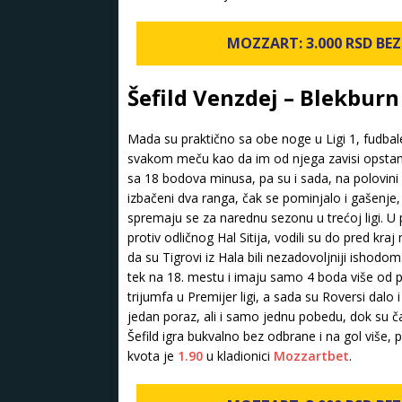
MOZZART: 3.000 RSD BEZ 
Šefild Venzdej – Blekburn
Mada su praktično sa obe noge u Ligi 1, fudbal
svakom meču kao da im od njega zavisi opstan
sa 18 bodova minusa, pa su i sada, na polovini
izbačeni dva ranga, čak se pominjalo i gašenje, a
spremaju se za narednu sezonu u trećoj ligi. U 
protiv odličnog Hal Sitija, vodili su do pred kr
da su Tigrovi iz Hala bili nezadovoljniji ishodom
tek na 18. mestu i imaju samo 4 boda više od p
trijumfa u Premijer ligi, a sada su Roversi dalo
jedan poraz, ali i samo jednu pobedu, dok su čak
Šefild igra bukvalno bez odbrane i na gol više
kvota je
1.90
u kladionici
Mozzartbet
.