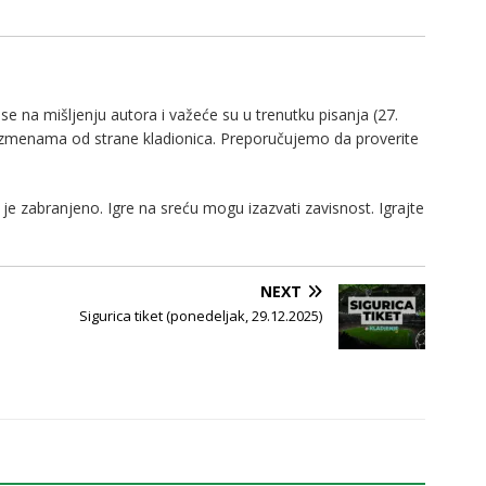
e na mišljenju autora i važeće su u trenutku pisanja (27.
izmenama od strane kladionica. Preporučujemo da proverite
je zabranjeno. Igre na sreću mogu izazvati zavisnost. Igrajte
NEXT
Sigurica tiket (ponedeljak, 29.12.2025)