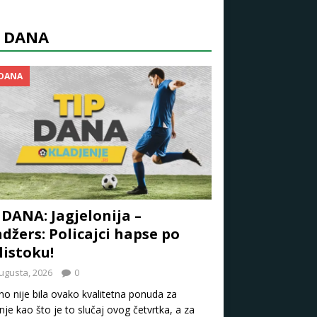
P DANA
 DANA
 DANA: Jagjelonija –
džers: Policajci hapse po
listoku!
ugusta, 2026
0
o nije bila ovako kvalitetna ponuda za
nje kao što je to slučaj ovog četvrtka, a za