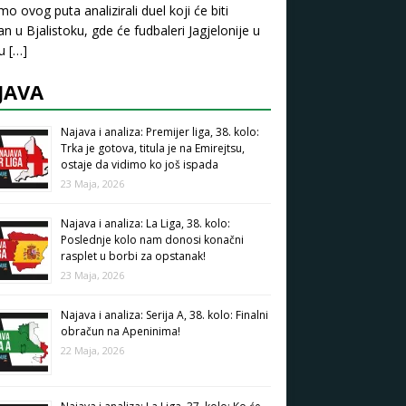
mo ovog puta analizirali duel koji će biti
an u Bjalistoku, gde će fudbaleri Jagjelonije u
pu
[…]
JAVA
Najava i analiza: Premijer liga, 38. kolo:
Trka je gotova, titula je na Emirejtsu,
ostaje da vidimo ko još ispada
23 Maja, 2026
Najava i analiza: La Liga, 38. kolo:
Poslednje kolo nam donosi konačni
rasplet u borbi za opstanak!
23 Maja, 2026
Najava i analiza: Serija A, 38. kolo: Finalni
obračun na Apeninima!
22 Maja, 2026