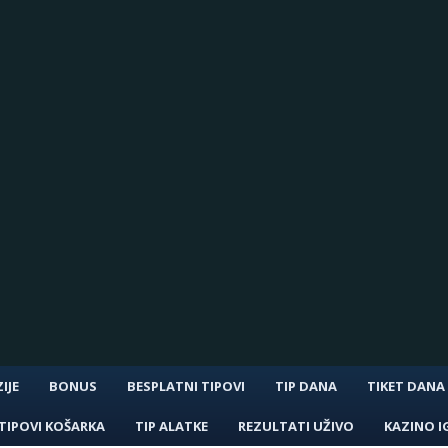
IJE
BONUS
BESPLATNI TIPOVI
TIP DANA
TIKET DANA
TIPOVI KOŠARKA
TIP ALATKE
REZULTATI UŽIVO
KAZINO I