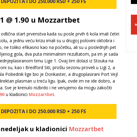
DEPOZITA I DO 250.000 RSD + 250 FS
– 1 @ 1.90 u Mozzartbet
e odlična start prvenstva kada su posle prvih 6 kola imali četiri
kolu, a jednu veću krizu imali su u drugoj polovini oktobra i
ne toliko efikasno kao na početku, ali su u poslednjih pet
rimljenog gola, dva puta minimalnim rezultatom, pa im je sada
slednjeplasiranom timu Lige 1. Ovaj tim dolazi iz Stouka na
oni su, kao i Bredford Siti, prošlu sezonu proveli u Ligi 2, a
ala Pobednik lige bio je Donkaster, a drugoplasirani Port Vejl
i direktan plasman u treću ligu. Ipak, ovde im ne ide dobro, a
a. Sve je krenulo nizbrdo i ne verujemo da mogu zakočiti
.90
u kladionici
Mozzartbet
.
DEPOZITA I DO 250.000 RSD + 250 FS
nedeljak u kladionici
Mozzartbet