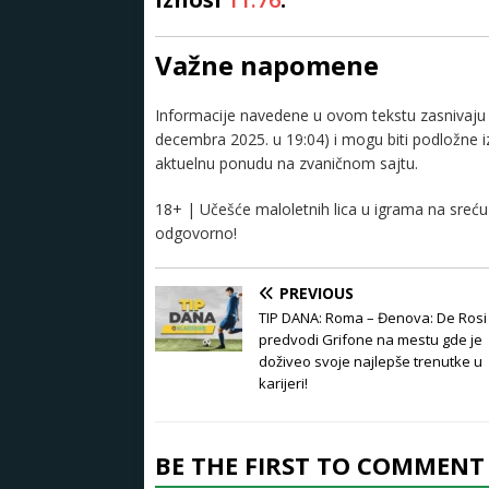
Važne napomene
Informacije navedene u ovom tekstu zasnivaju s
decembra 2025. u 19:04) i mogu biti podložne 
aktuelnu ponudu na zvaničnom sajtu.
18+ | Učešće maloletnih lica u igrama na sreću 
odgovorno!
PREVIOUS
TIP DANA: Roma – Đenova: De Rosi
predvodi Grifone na mestu gde je
doživeo svoje najlepše trenutke u
karijeri!
BE THE FIRST TO COMMENT