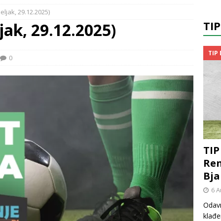
ljak, 29.12.2025)
TI
jak, 29.12.2025)
TIP
0
TIP
Ren
Bja
6 A
Odavn
klađe