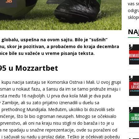
vas s
odigr
sklo
NA
 u globalu, uspešna na ovom sajtu. Bilo je ”sušnih”
vemu, skor je pozitivan, a probaćemo do kraja decembra
ice bile su važeće u vreme pisanja teksta.
.95 u Mozzartbet
kupu nacija sastaju se Komorska Ostrva i Mali. U ovoj grupi
sman u nokaut fazu, a šansu da im se tamo pridruže imaju i
mesta među 16 najboljih. U prva dva kola Mali je dva puta
Zambije, ali su zato prijatno iznenadili u duelu sa
prethodnog Mundijala. Međutim, ukoliko bi dozvolili sebi
akmičenje, što bi bio ogroman neuspeh. Mnogo se očekivalo
rvenstvo, ali oni na kraju nisu stigli ni do baraža i to je u
 ne spadaju u snažne reprezentacije, ovde su poraženi od
i sačuvali su nadu u prolaz dalje. Teško je očekivati pobedu