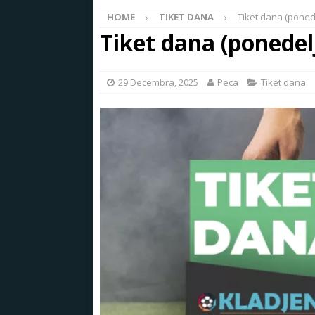
HOME
TIKET DANA
Tiket dana (ponede
Tiket dana (ponedel
29 Decembra, 2025
Peca
Tiket dana