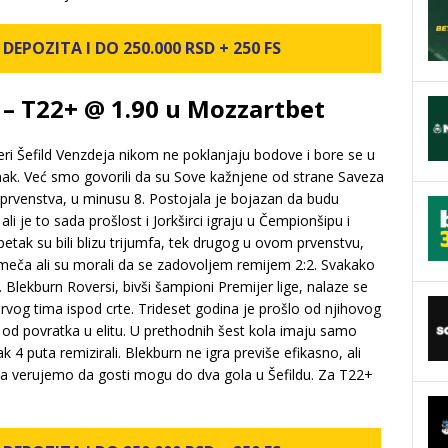
DEPOZITA I DO 250.000 RSD + 250 FS
 – T22+ @ 1.90 u Mozzartbet
eri Šefild Venzdeja nikom ne poklanjaju bodove i bore se u
ak. Već smo govorili da su Sove kažnjene od strane Saveza
 prvenstva, u minusu 8. Postojala je bojazan da budu
li je to sada prošlost i Jorkširci igraju u Čempionšipu i
petak su bili blizu trijumfa, tek drugog u ovom prvenstvu,
aj meča ali su morali da se zadovoljem remijem 2:2. Svakako
. Blekburn Roversi, bivši šampioni Premijer lige, nalaze se
rvog tima ispod crte. Trideset godina je prošlo od njihovog
 i od povratka u elitu. U prethodnih šest kola imaju samo
 4 puta remizirali. Blekburn ne igra previše efikasno, ali
, pa verujemo da gosti mogu do dva gola u Šefildu. Za T22+