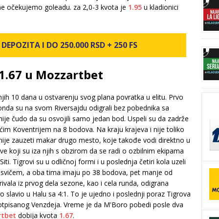
 ne očekujemo goleadu. za 2,0-3 kvota je
1.95
u kladionici
DEPOZITA I DO 250.000 RSD + 250 FS
 1.67 u Mozzartbet
jih 10 dana u ostvarenju svog plana povratka u elitu. Prvo
a onda su na svom Riversajdu odigrali bez pobednika sa
nije čudo da su osvojili samo jedan bod. Uspeli su da zadrže
im Koventrijem na 8 bodova. Na kraju krajeva i nije toliko
žnije zauzeti makar drugo mesto, koje takođe vodi direktno u
e koji su iza njih s obzirom da se radi o ozbilnim ekipama
iti. Tigrovi su u odličnoj formi i u poslednja četiri kola uzeli
psvičem, a oba tima imaju po 38 bodova, pet manje od
ivala iz prvog dela sezone, kao i cela runda, odigrana
slavio u Halu sa 4:1. To je ujedno i poslednji poraz Tigrova
v otpisanog Venzdeja. Vreme je da M'Boro pobedi posle dva
tbet
dobija kvota
1.67
.