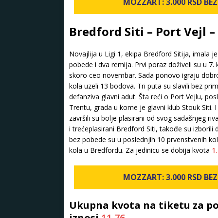
MOZZART: 3.000 RSD BEZ 
Bredford Siti – Port Vejl 
Novajlija u Ligi 1, ekipa Bredford Sitija, imala j
pobede i dva remija. Prvi poraz doživeli su u 7. 
skoro ceo novembar. Sada ponovo igraju dobro, 
kola uzeli 13 bodova. Tri puta su slavili bez p
defanziva glavni adut. Šta reći o Port Vejlu, po
Trentu, grada u kome je glavni klub Stouk Siti. I 
završili su bolje plasirani od svog sadašnjeg riv
i trećeplasirani Bredford Siti, takođe su izboril
bez pobede su u poslednjih 10 prvenstvenih kol
kola u Bredfordu. Za jedinicu se dobija kvota
1
MOZZART: 3.000 RSD BEZ 
Ukupna kvota na tiketu za po
iznosi
11.76
.