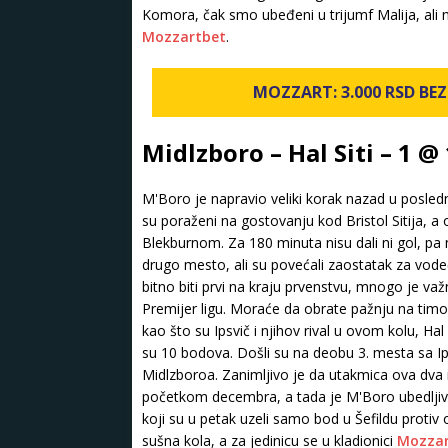
Komora, čak smo ubeđeni u trijumf Malija, ali
Mozzartbet
.
MOZZART: 3.000 RSD BEZ 
Midlzboro – Hal Siti – 1 @
M'Boro je napravio veliki korak nazad u posledn
su poraženi na gostovanju kod Bristol Sitija, 
Blekburnom. Za 180 minuta nisu dali ni gol, pa 
drugo mesto, ali su povećali zaostatak za vodeć
bitno biti prvi na kraju prvenstvu, mnogo je va
Premijer ligu. Moraće da obrate pažnju na timov
kao što su Ipsvič i njihov rival u ovom kolu, Hal S
su 10 bodova. Došli su na deobu 3. mesta sa I
Midlzboroa. Zanimljivo je da utakmica ova dva r
početkom decembra, a tada je M'Boro ubedljivo 
koji su u petak uzeli samo bod u Šefildu proti
sušna kola, a za jedinicu se u kladionici
Mozzar