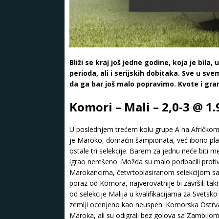
Bliži se kraj još jedne godine, koja je bila,
perioda, ali i serijskih dobitaka. Sve u s
da ga bar još malo popravimo. Kvote i gran
Komori – Mali – 2,0-3 @ 1
U poslednjem trećem kolu grupe A na Afričkom 
je Maroko, domaćin šampionata, već iborio pla
ostale tri selekcije. Barem za jednu neće biti 
igrao nerešeno. Možda su malo podbacili protiv 
Marokancima, četvrtoplasiranom selekcijom sa 
poraz od Komora, najverovatnije bi završili t
od selekcije Malija u kvalifikacijama za Svetsko p
zemlji ocenjeno kao neuspeh. Komorska Ostrva
Maroka, ali su odigrali bez golova sa Zambijom 