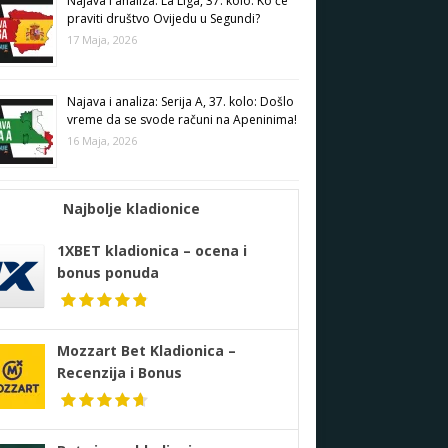
Najava i analiza: La Liga, 37. kolo: Ko će
praviti društvo Ovijedu u Segundi?
17 Maja, 2026
Najava i analiza: Serija A, 37. kolo: Došlo
vreme da se svode računi na Apeninima!
16 Maja, 2026
Najbolje kladionice
1XBET kladionica – ocena i
bonus ponuda
Mozzart Bet Kladionica –
Recenzija i Bonus