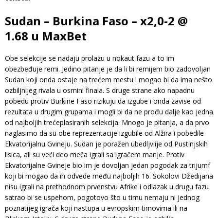
Sudan – Burkina Faso – x2,0-2 @
1.68 u MaxBet
Obe selekcije se nadaju prolazu u nokaut fazu a to im
obezbeđuje remi. Jedino pitanje je da li bi remijem bio zadovoljan
Sudan koji onda ostaje na trećem mestu i mogao bi da ima nešto
ozbiljnijeg rivala u osmini finala. S druge strane ako napadnu
pobedu protiv Burkine Faso rizikuju da izgube i onda zavise od
rezultata u drugim grupama i mogli bi da ne prođu dalje kao jedna
od najboljih trećeplasiranih selekcija. Mnogo je pitanja, a da prvo
naglasimo da su obe reprezentacije izgubile od Alžira i pobedile
Ekvatorijalnu Gvineju. Sudan je poražen ubedljviije od Pustinjskih
lisica, ali su veći deo meča igrali sa igračem manje. Protiv
Ekvatorijalne Gvineje bio im je dovoljan jedan pogodak za trijumf
koji bi mogao da ih odvede među najboljih 16. Sokolovi Džedijana
nisu igrali na prethodnom prvenstvu Afrike i odlazak u drugu fazu
satrao bi se uspehom, pogotovo što u timu nemaju ni jednog
poznatijeg igrača koji nastupa u evropskim timovima ili na