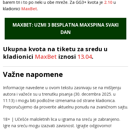
barem tri i to po neki u obe mreže. Za GG3+ kvota je
2.10
u
kladionici
MaxBet
.
MAXBET: UZMI 3 BESPLATNA MAXSPINA SVAKI
DAN
Ukupna kvota na tiketu za sredu u
kladionici
MaxBet
iznosi
13.04
.
Važne napomene
Informacije navedene u ovom tekstu zasnivaju se na mišljenju
autora i važeće su u trenutku pisanja (30. decembra 2025. u
11:13) i mogu biti podložne izmenama od strane kladionica.
Preporučujemo da proverite aktuelnu ponudu na zvaničnom sajtu.
18+ | Učešće maloletnih lica u igrama na sreću je zabranjeno.
Igre na sreću mogu izazvati zavisnost. Igrajte odgovorno!