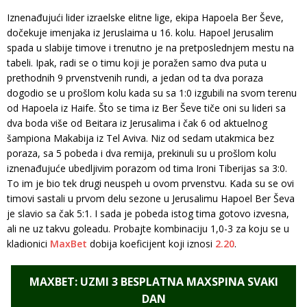
Iznenađujući lider izraelske elitne lige, ekipa Hapoela Ber Ševe,
dočekuje imenjaka iz Jeruslaima u 16. kolu. Hapoel Jerusalim
spada u slabije timove i trenutno je na pretposlednjem mestu na
tabeli. Ipak, radi se o timu koji je poražen samo dva puta u
prethodnih 9 prvenstvenih rundi, a jedan od ta dva poraza
dogodio se u prošlom kolu kada su sa 1:0 izgubili na svom terenu
od Hapoela iz Haife. Što se tima iz Ber Ševe tiče oni su lideri sa
dva boda više od Beitara iz Jerusalima i čak 6 od aktuelnog
šampiona Makabija iz Tel Aviva. Niz od sedam utakmica bez
poraza, sa 5 pobeda i dva remija, prekinuli su u prošlom kolu
iznenađujuće ubedljivim porazom od tima Ironi Tiberijas sa 3:0.
To im je bio tek drugi neuspeh u ovom prvenstvu. Kada su se ovi
timovi sastali u prvom delu sezone u Jerusalimu Hapoel Ber Ševa
je slavio sa čak 5:1. I sada je pobeda istog tima gotovo izvesna,
ali ne uz takvu goleadu. Probajte kombinaciju 1,0-3 za koju se u
kladionici
MaxBet
dobija koeficijent koji iznosi
2.20
.
MAXBET: UZMI 3 BESPLATNA MAXSPINA SVAKI
DAN