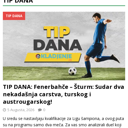
TIP DANA
TIP DANA: Fenerbahče – Šturm: Sudar dva
nekadašnja carstva, turskog i
austrougarskog!
5 Augusta, 2026
0
U sredu se nastavljaju kvalifikacije za Ligu šampiona, a ovog puta
su na programu samo dva meča. Za vas smo analizirali duel koji