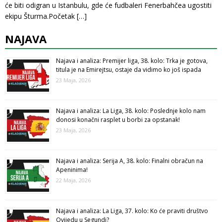
će biti odigran u Istanbulu, gde će fudbaleri Fenerbahčea ugostiti
ekipu Šturma.Početak
[…]
NAJAVA
Najava i analiza: Premijer liga, 38. kolo: Trka je gotova,
titula je na Emirejtsu, ostaje da vidimo ko još ispada
23 Maja, 2026
Najava i analiza: La Liga, 38. kolo: Poslednje kolo nam
donosi konačni rasplet u borbi za opstanak!
23 Maja, 2026
Najava i analiza: Serija A, 38. kolo: Finalni obračun na
Apeninima!
22 Maja, 2026
Najava i analiza: La Liga, 37. kolo: Ko će praviti društvo
Ovijedu u Segundi?