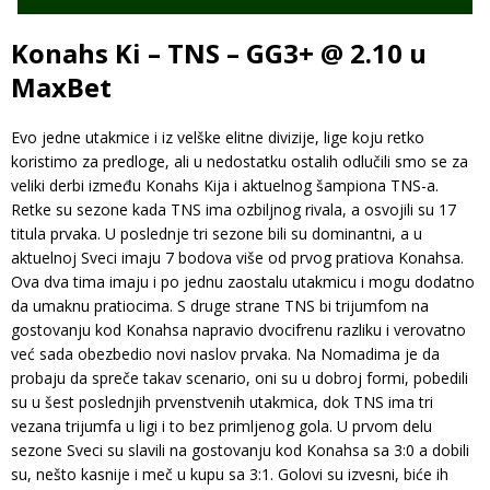
Konahs Ki – TNS – GG3+ @ 2.10 u
MaxBet
Evo jedne utakmice i iz velške elitne divizije, lige koju retko
koristimo za predloge, ali u nedostatku ostalih odlučili smo se za
veliki derbi između Konahs Kija i aktuelnog šampiona TNS-a.
Retke su sezone kada TNS ima ozbiljnog rivala, a osvojili su 17
titula prvaka. U poslednje tri sezone bili su dominantni, a u
aktuelnoj Sveci imaju 7 bodova više od prvog pratiova Konahsa.
Ova dva tima imaju i po jednu zaostalu utakmicu i mogu dodatno
da umaknu pratiocima. S druge strane TNS bi trijumfom na
gostovanju kod Konahsa napravio dvocifrenu razliku i verovatno
već sada obezbedio novi naslov prvaka. Na Nomadima je da
probaju da spreče takav scenario, oni su u dobroj formi, pobedili
su u šest poslednjih prvenstvenih utakmica, dok TNS ima tri
vezana trijumfa u ligi i to bez primljenog gola. U prvom delu
sezone Sveci su slavili na gostovanju kod Konahsa sa 3:0 a dobili
su, nešto kasnije i meč u kupu sa 3:1. Golovi su izvesni, biće ih