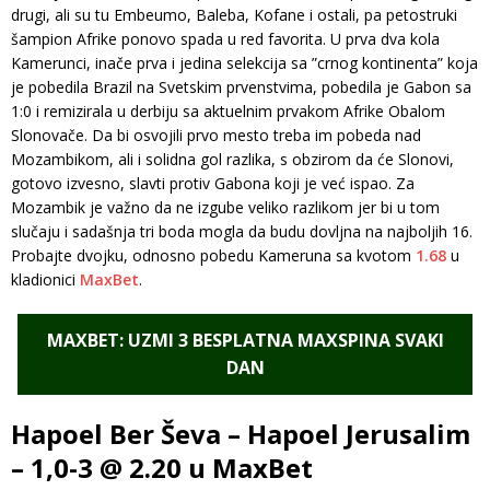
drugi, ali su tu Embeumo, Baleba, Kofane i ostali, pa petostruki
šampion Afrike ponovo spada u red favorita. U prva dva kola
Kamerunci, inače prva i jedina selekcija sa ”crnog kontinenta” koja
je pobedila Brazil na Svetskim prvenstvima, pobedila je Gabon sa
1:0 i remizirala u derbiju sa aktuelnim prvakom Afrike Obalom
Slonovače. Da bi osvojili prvo mesto treba im pobeda nad
Mozambikom, ali i solidna gol razlika, s obzirom da će Slonovi,
gotovo izvesno, slavti protiv Gabona koji je već ispao. Za
Mozambik je važno da ne izgube veliko razlikom jer bi u tom
slučaju i sadašnja tri boda mogla da budu dovljna na najboljih 16.
Probajte dvojku, odnosno pobedu Kameruna sa kvotom
1.68
u
kladionici
MaxBet
.
MAXBET: UZMI 3 BESPLATNA MAXSPINA SVAKI
DAN
Hapoel Ber Ševa – Hapoel Jerusalim
– 1,0-3 @ 2.20 u MaxBet