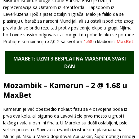
Bliskom Istoku. S druge strane Burkina Faso je ozbilja
reprezentacija sa Uatarom iz Brentforda i Tapsobom iz
Leverkuzena i još sijaset ozbiljnih igrača. Malo je falilo da se
plasiraju u baraž za naredni Mundijal, ali su ostali ispod crte zbog
pravila da se briđu rezultati protiv poslednje ekipe u grupi. Njima
bod ovde sasvim odgovara, ali mogu i da pobede ako se potrude.
Probajte kombinaciju x2,0-2 sa kvotom
1.68
u kladionici
MaxBet
.
MAXBET: UZMI 3 BESPLATNA MAXSPINA SVAKI
DAN
Mozambik – Kamerun – 2 @ 1.68 u
MaxBet
Kamerun je već obezbedio nokaut fazu sa 4 osvojena boda iz
prva dva kola, ali sigurno da Lavovi žele prvo mesto u grupi i
lakšeg rivala u osmini finala. U Maroko su došli oslabljeni, psle
velikih potresa u Savezu izazvanih izostankom plasmana na
Mundijal. Nisu u Marko doputovali Abubakar, Šupomoting i mnogi