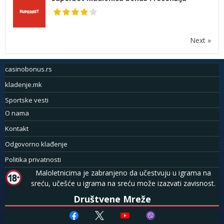
Next »
casinobonus.rs
kladenje.mk
Sportske vesti
O nama
Kontakt
Odgovorno klađenje
Politika privatnosti
Maloletnicima je zabranjeno da učestvuju u igrama na
sreću, učešće u igrama na sreću može izazvati zavisnost.
Društvene Mreže