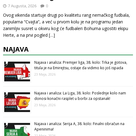
7 Augusta, 2026
0
Ovog vikenda startuje drugi po kvalitetu rang nemačkog fudbala,
popularna “Cvajta”, a već u prvom kolu je na programu jedan
zanimljiv susret u okviru kog će fudbaleri Bohuma ugostiti ekipu
Herte, a na prvi pogled
[…]
NAJAVA
Najava i analiza: Premijer liga, 38. kolo: Trka je gotova,
titula je na Emirejtsu, ostaje da vidimo ko još ispada
23 Maja, 2026
Najava i analiza: La Liga, 38. kolo: Poslednje kolo nam
donosi konačni rasplet u borbi za opstanak!
23 Maja, 2026
Najava i analiza: Serija A, 38. kolo: Finalni obračun na
Apeninima!
22 Maja, 2026