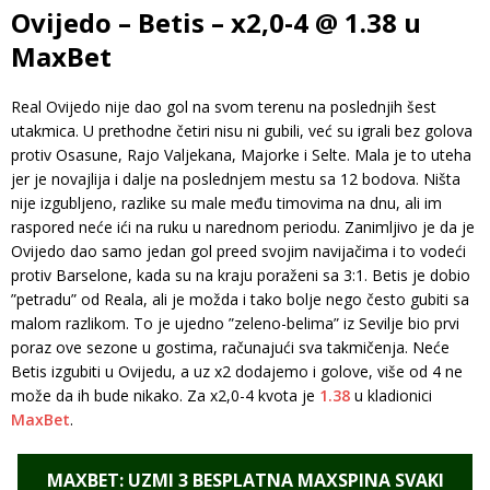
Ovijedo – Betis – x2,0-4 @ 1.38 u
MaxBet
Real Ovijedo nije dao gol na svom terenu na poslednjih šest
utakmica. U prethodne četiri nisu ni gubili, već su igrali bez golova
protiv Osasune, Rajo Valjekana, Majorke i Selte. Mala je to uteha
jer je novajlija i dalje na poslednjem mestu sa 12 bodova. Ništa
nije izgubljeno, razlike su male među timovima na dnu, ali im
raspored neće ići na ruku u narednom periodu. Zanimljivo je da je
Ovijedo dao samo jedan gol preed svojim navijačima i to vodeći
protiv Barselone, kada su na kraju poraženi sa 3:1. Betis je dobio
”petradu” od Reala, ali je možda i tako bolje nego često gubiti sa
malom razlikom. To je ujedno ”zeleno-belima” iz Sevilje bio prvi
poraz ove sezone u gostima, računajući sva takmičenja. Neće
Betis izgubiti u Ovijedu, a uz x2 dodajemo i golove, više od 4 ne
može da ih bude nikako. Za x2,0-4 kvota je
1.38
u kladionici
MaxBet
.
MAXBET: UZMI 3 BESPLATNA MAXSPINA SVAKI