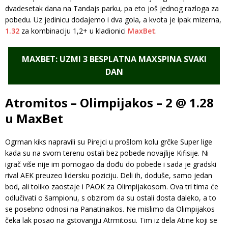
dvadesetak dana na Tandajs parku, pa eto još jednog razloga za
pobedu. Uz jedinicu dodajemo i dva gola, a kvota je ipak mizerna,
1.32
za kombinaciju 1,2+ u kladionici
MaxBet
.
MAXBET: UZMI 3 BESPLATNA MAXSPINA SVAKI
DAN
Atromitos – Olimpijakos – 2 @ 1.28
u MaxBet
Ogrman kiks napravili su Pirejci u prošlom kolu grčke Super lige
kada su na svom terenu ostali bez pobede novajlije Kifisije. Ni
igrač više nije im pomogao da dođu do pobede i sada je gradski
rival AEK preuzeo lidersku poziciju. Deli ih, doduše, samo jedan
bod, ali toliko zaostaje i PAOK za Olimpijakosom. Ova tri tima će
odlučivati o šampionu, s obzirom da su ostali dosta daleko, a to
se posebno odnosi na Panatinaikos. Ne mislimo da Olimpijakos
čeka lak posao na gstovanjju Atrmitosu. Tim iz dela Atine koji se