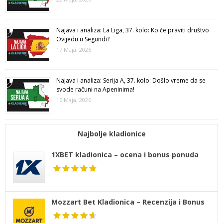
Najava i analiza: La Liga, 37. kolo: Ko će praviti društvo
Ovijedu u Segundi?
17 Maja, 2026
Najava i analiza: Serija A, 37. kolo: Došlo vreme da se
svode računi na Apeninima!
16 Maja, 2026
Najbolje kladionice
1XBET kladionica – ocena i bonus ponuda
Mozzart Bet Kladionica – Recenzija i Bonus