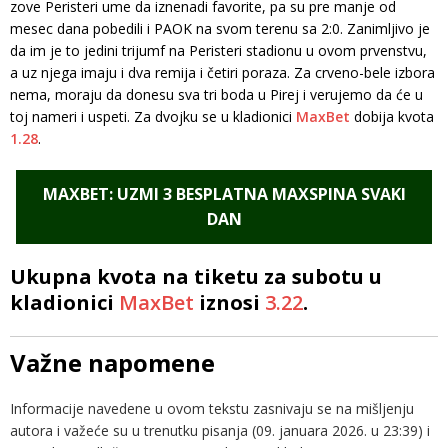
zove Peristeri ume da iznenadi favorite, pa su pre manje od
mesec dana pobedili i PAOK na svom terenu sa 2:0. Zanimljivo je
da im je to jedini trijumf na Peristeri stadionu u ovom prvenstvu,
a uz njega imaju i dva remija i četiri poraza. Za crveno-bele izbora
nema, moraju da donesu sva tri boda u Pirej i verujemo da će u
toj nameri i uspeti. Za dvojku se u kladionici
MaxBet
dobija kvota
1.28
.
MAXBET: UZMI 3 BESPLATNA MAXSPINA SVAKI
DAN
Ukupna kvota na tiketu za subotu u
kladionici
MaxBet
iznosi
3.22
.
Važne napomene
Informacije navedene u ovom tekstu zasnivaju se na mišljenju
autora i važeće su u trenutku pisanja (09. januara 2026. u 23:39) i