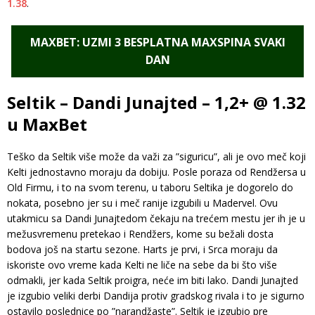
1.38
.
MAXBET: UZMI 3 BESPLATNA MAXSPINA SVAKI
DAN
Seltik – Dandi Junajted – 1,2+ @ 1.32
u MaxBet
Teško da Seltik više može da važi za ”siguricu”, ali je ovo meč koji
Kelti jednostavno moraju da dobiju. Posle poraza od Rendžersa u
Old Firmu, i to na svom terenu, u taboru Seltika je dogorelo do
nokata, posebno jer su i meč ranije izgubili u Madervel. Ovu
utakmicu sa Dandi Junajtedom čekaju na trećem mestu jer ih je u
mežusvremenu pretekao i Rendžers, kome su bežali dosta
bodova još na startu sezone. Harts je prvi, i Srca moraju da
iskoriste ovo vreme kada Kelti ne liče na sebe da bi što više
odmakli, jer kada Seltik proigra, neće im biti lako. Dandi Junajted
je izgubio veliki derbi Dandija protiv gradskog rivala i to je sigurno
ostavilo poslednice po ”narandžaste”. Seltik je izgubio pre