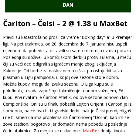
DAN
Čarlton – Čelsi – 2 @ 1.38 u MaxBet
Plavci su katastrofalno prošli za vreme ”Boxing day”-a” u Premijer
ligi. Na pet utakmica, od 20. decembra do 7. januara nisu uspeli
nijednom da pobede, a ostavrili su samo tri remija uz dva poraza.
Poslednji su doživeli u komšijskom derbiju protiv Fulama, u meču
čiji su veći deo odigrali sa igračem manje zbog isključenja
Kukurelje. Od borbe za naslov nema ništa, pa ostaje bitka za
plasman u Ligu pampiona, u kojoj ove sezone stoje dobro.
Možda kupovi mogu da izvuku sezonu, U Liga kupu su u
polufinalu, a sada započinju takmičenje u onom važnijem, FA
kupu. Prvi rival im je Čarlton Atletik, od ove sezone ponovo član
Čempionšipa. Oni su u finalu pobedili Lejton Orijent. I Čarlton je iz
Lomdona, pa će ovo biti i gradski derbi. Ipak je Čelsi premijerligaš
i ne bi smeo da ima problema na Čarltonovoj ”Dolini”, kao im se
zove stadion, pogotovo jer domaćin nema pobedu u poslednje
četiri utakmice. Za dvojku se u kladionici
MaxBet
dobija kvota