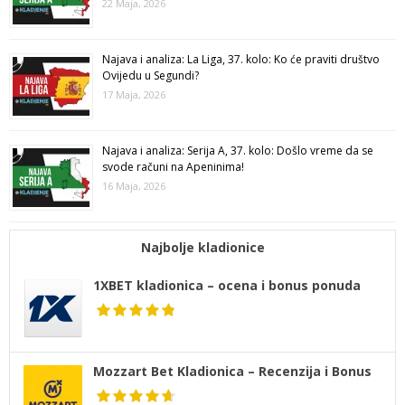
22 Maja, 2026
Najava i analiza: La Liga, 37. kolo: Ko će praviti društvo
Ovijedu u Segundi?
17 Maja, 2026
Najava i analiza: Serija A, 37. kolo: Došlo vreme da se
svode računi na Apeninima!
16 Maja, 2026
Najbolje kladionice
1XBET kladionica – ocena i bonus ponuda
Mozzart Bet Kladionica – Recenzija i Bonus