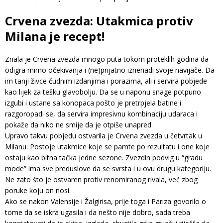
Crvena zvezda: Utakmica protiv
Milana je recept!
Znala je Crvena zvezda mnogo puta tokom proteklih godina da
odigra mimo očekivanja i (ne)prijatno iznenadi svoje navijače. Da
im tanji živce čudnim izdanjima i porazima, ali i servira pobjede
kao lijek za tešku glavobolju. Da se u naponu snage potpuno
izgubi i ustane sa konopaca pošto je pretrpjela batine i
razgoropadi se, da servira impresivnu kombinaciju udaraca i
pokaže da niko ne smije da je otpiše unapred.
Upravo takvu pobjedu ostvarila je Crvena zvezda u četvrtak u
Milanu. Postoje utakmice koje se pamte po rezultatu i one koje
ostaju kao bitna tačka jedne sezone. Zvezdin podvig u “gradu
mode” ima sve preduslove da se svrsta i u ovu drugu kategoriju.
Ne zato što je ostvaren protiv renomiranog rivala, već zbog
poruke koju on nosi.
Ako se nakon Valensije i Žalgirisa, prije toga i Pariza govorilo o
tome da se iskra ugasila i da nešto nije dobro, sada treba