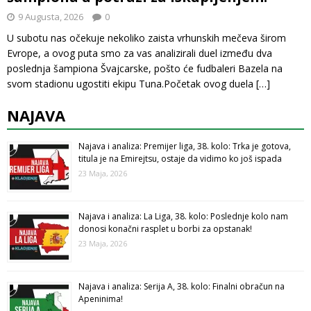
9 Augusta, 2026
0
U subotu nas očekuje nekoliko zaista vrhunskih mečeva širom
Evrope, a ovog puta smo za vas analizirali duel između dva
poslednja šampiona Švajcarske, pošto će fudbaleri Bazela na
svom stadionu ugostiti ekipu Tuna.Početak ovog duela
[…]
NAJAVA
Najava i analiza: Premijer liga, 38. kolo: Trka je gotova,
titula je na Emirejtsu, ostaje da vidimo ko još ispada
23 Maja, 2026
Najava i analiza: La Liga, 38. kolo: Poslednje kolo nam
donosi konačni rasplet u borbi za opstanak!
23 Maja, 2026
Najava i analiza: Serija A, 38. kolo: Finalni obračun na
Apeninima!