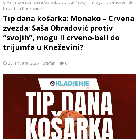
Crvena zvezda: Saša Obradović protiv “svojih”, mogu li crveno-beli do
trijumfa u Kneževini?
Tip dana košarka: Monako – Crvena
zvezda: Saša Obradović protiv
“svojih”, mogu li crveno-beli do
trijumfa u Kneževini?
20 Januara, 2026
Stefan
0