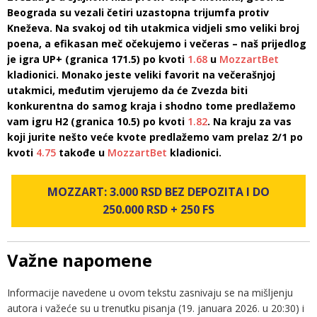
Beograda su vezali četiri uzastopna trijumfa protiv
Kneževa. Na svakoj od tih utakmica vidjeli smo veliki broj
poena, a efikasan meč očekujemo i večeras – naš prijedlog
je igra UP+ (granica 171.5) po kvoti
1.68
u
MozzartBet
kladionici. Monako jeste veliki favorit na večerašnjoj
utakmici, međutim vjerujemo da će Zvezda biti
konkurentna do samog kraja i shodno tome predlažemo
vam igru H2 (granica 10.5) po kvoti
1.82
. Na kraju za vas
koji jurite nešto veće kvote predlažemo vam prelaz 2/1 po
kvoti
4.75
takođe u
MozzartBet
kladionici.
MOZZART: 3.000 RSD BEZ DEPOZITA I DO
250.000 RSD + 250 FS
Važne napomene
Informacije navedene u ovom tekstu zasnivaju se na mišljenju
autora i važeće su u trenutku pisanja (19. januara 2026. u 20:30) i