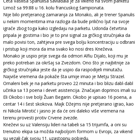
Četa Vasilisa Spanulisa savladala je za vikend na svom parketu
Limož sa 99:88 u 16. kolu francuskog šampionata.
Nije bilo pretjeranog zamaranja za Monako, ali je trener Spanulis
u nekim momentima ima razloga da bude prilično ljut na svoje
igrače zbog toga kako izgledaju na parketu. Udonda četvrtina
pripala je gostima i bio je to prvi signal za grčkog stručnjaka da
malo povisi ton, zahtjeva pre svega bolju koncentraciju u odbrani
i pristup koji mora da ima svako ko nosi dres Kneževa.
Monako je uspio prije svega da odmori Alfiu Dijalo, koji mu je
preko potreban za okršaj sa Zvezdom. Ono što je najbitnije za
grčkog stručnjaka jeste da je uspio da raspodijeli minutažu.
Najviše vremena da pokaže šta umije imao je Metju Strazel.
Omaleni bek je na parketu proveo 22 minuta i bio blizu dabl-dabl
učinka sa 13 poena i devet asistencija. Značajan doprinos imali su
Eli Okobo i sve bolji Žuan Begarin. Okobo je upisao 16 poena, a
centar 14 i šest skokova. Majk Džejms nije pretjerano igrao, kao
ni Nikola Mirotić i jasno je da će oni daleko više vremena na
terenu provesti protiv Crvene zvezde.
Kneževi su uz Valensiju lideri na tabeli sa 15 trijumfa, a oni su
trenutno ekipa sa možda najboljom formom u Evropi, za vikend
su vezali čak svoju 11. uzastopnu pobjedu.