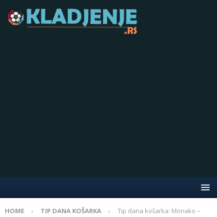
HOME
TIP DANA KOŠARKA
Tip dana košarka: Monako –