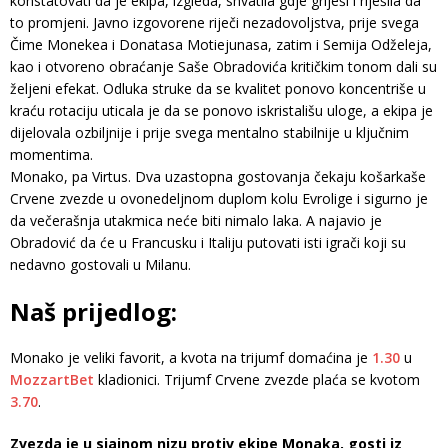
konstatovati da je ekipa, izgleda, shvatila gdje griješi i riješila da
to promjeni. Javno izgovorene riječi nezadovoljstva, prije svega
Čime Monekea i Donatasa Motiejunasa, zatim i Semija Odželeja,
kao i otvoreno obraćanje Saše Obradovića kritičkim tonom dali su
željeni efekat. Odluka struke da se kvalitet ponovo koncentriše u
kraću rotaciju uticala je da se ponovo iskristališu uloge, a ekipa je
dijelovala ozbiljnije i prije svega mentalno stabilnije u ključnim
momentima.
Monako, pa Virtus. Dva uzastopna gostovanja čekaju košarkaše
Crvene zvezde u ovonedeljnom duplom kolu Evrolige i sigurno je
da večerašnja utakmica neće biti nimalo laka. A najavio je
Obradović da će u Francusku i Italiju putovati isti igrači koji su
nedavno gostovali u Milanu.
Naš prijedlog:
Monako je veliki favorit, a kvota na trijumf domaćina je
1.30
u
MozzartBet
kladionici. Trijumf Crvene zvezde plaća se kvotom
3.70
.
Zvezda je u sjajnom nizu protiv ekipe Monaka, gosti iz