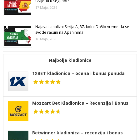
Ovijedu u Segundi?
17 Maja, 2026
Najava i analiza: Serija A, 37. kolo: Došlo vreme da se
svode računi na Apeninima!
16 Maja, 2026
Najbolje kladionice
1XBET kladionica – ocena i bonus ponuda
Mozzart Bet Kladionica – Recenzija i Bonus
Betwinner kladionica – recenzija i bonus