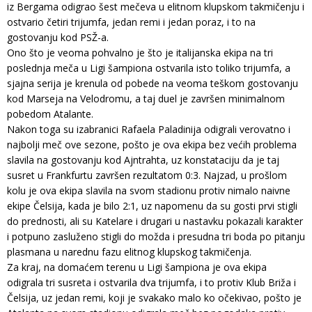
iz Bergama odigrao šest mečeva u elitnom klupskom takmičenju i
ostvario četiri trijumfa, jedan remi i jedan poraz, i to na
gostovanju kod PSŽ-a.
Ono što je veoma pohvalno je što je italijanska ekipa na tri
poslednja meča u Ligi šampiona ostvarila isto toliko trijumfa, a
sjajna serija je krenula od pobede na veoma teškom gostovanju
kod Marseja na Velodromu, a taj duel je završen minimalnom
pobedom Atalante.
Nakon toga su izabranici Rafaela Paladinija odigrali verovatno i
najbolji meč ove sezone, pošto je ova ekipa bez većih problema
slavila na gostovanju kod Ajntrahta, uz konstataciju da je taj
susret u Frankfurtu završen rezultatom 0:3. Najzad, u prošlom
kolu je ova ekipa slavila na svom stadionu protiv nimalo naivne
ekipe Čelsija, kada je bilo 2:1, uz napomenu da su gosti prvi stigli
do prednosti, ali su Katelare i drugari u nastavku pokazali karakter
i potpuno zasluženo stigli do možda i presudna tri boda po pitanju
plasmana u narednu fazu elitnog klupskog takmičenja.
Za kraj, na domaćem terenu u Ligi šampiona je ova ekipa
odigrala tri susreta i ostvarila dva trijumfa, i to protiv Klub Briža i
Čelsija, uz jedan remi, koji je svakako malo ko očekivao, pošto je