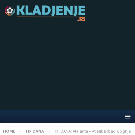
HOME
TIP DANA
TIP DANA: Atalanta – Atletik Bilbao: Boginja