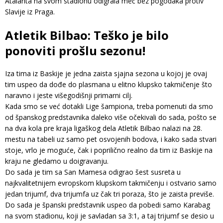
Atalanta na svom stadionu odigrala meč bez pogodaka protiv
Slavije iz Praga.
Atletik Bilbao: Teško je bilo
ponoviti prošlu sezonu!
Iza tima iz Baskije je jedna zaista sjajna sezona u kojoj je ovaj
tim uspeo da dođe do plasmana u elitno klupsko takmičenje što
naravno i jeste višegodišnji primarni cilj.
Kada smo se već dotakli Lige šampiona, treba pomenuti da smo
od španskog predstavnika daleko više očekivali do sada, pošto se
na dva kola pre kraja ligaškog dela Atletik Bilbao nalazi na 28.
mestu na tabeli uz samo pet osvojenih bodova, i kako sada stvari
stoje, vrlo je moguće, čak i poprilično realno da tim iz Baskije na
kraju ne gledamo u doigravanju.
Do sada je tim sa San Mamesa odigrao šest susreta u
najkvalitetnijem evropskom klupskom takmičenju i ostvario samo
jedan trijumf, dva trijumfa uz čak tri poraza, što je zaista previše.
Do sada je španski predstavnik uspeo da pobedi samo Karabag
na svom stadionu, koji je savladan sa 3:1, a taj trijumf se desio u