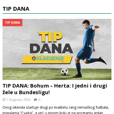
TIP DANA
TIP DANA
TIP DANA: Bohum – Herta: I jedni i drugi
žele u Bundesligu!
7 Augusta, 2026
0
Ovog vikenda startuje drugi po kvalitetu rang nemačkog fudbala,
popularna “Cvajta”, a već u prvom kolu je na programu jedan