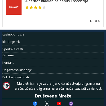
Superbet kladionica bonus i recenzija
Next »
casinobonus.rs
kladenje.mk
Sportske vesti
O nama
Kontakt
Odgovorno klađenje
Politika privatnosti
Maloletnicima je zabranjeno da učestvuju u igrama na
sreću, učešće u igrama na sreću može izazvati zavisnost.
Društvene Mreže