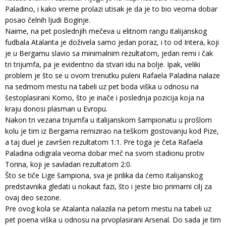
Paladino, i kako vreme prolazi utisak je da je to bio veoma dobar
posao čelnih ljudi Boginje.
Naime, na pet poslednjih mečeva u elitnom rangu italijanskog
fudbala Atalanta je doživela samo jedan poraz, i to od Intera, koji
je u Bergamu slavio sa minimalnim rezultatom, jedan remi i čak
tri trijumfa, pa je evidentno da stvari idu na bolje. Ipak, veliki
problem je što se u ovom trenutku puleni Rafaela Paladina nalaze
na sedmom mestu na tabeli uz pet boda viška u odnosu na
šestoplasirani Komo, što je inače i poslednja pozicija koja na
kraju donosi plasman u Evropu.
Nakon tri vezana trijumfa u italijanskom šampionatu u prošlom
kolu je tim iz Bergama remizirao na teškom gostovanju kod Pize,
a taj duel je završen rezultatom 1:1. Pre toga je četa Rafaela
Paladina odigrala veoma dobar meč na svom stadionu protiv
Torina, koji je savladan rezultatom 2:0.
Što se tiče Lige šampiona, sva je prilika da ćemo italijanskog
predstavnika gledati u nokaut fazi, što i jeste bio primarni cilj za
ovaj deo sezone.
Pre ovog kola se Atalanta nalazila na petom mestu na tabeli uz
pet poena viška u odnosu na prvoplasirani Arsenal. Do sada je tim