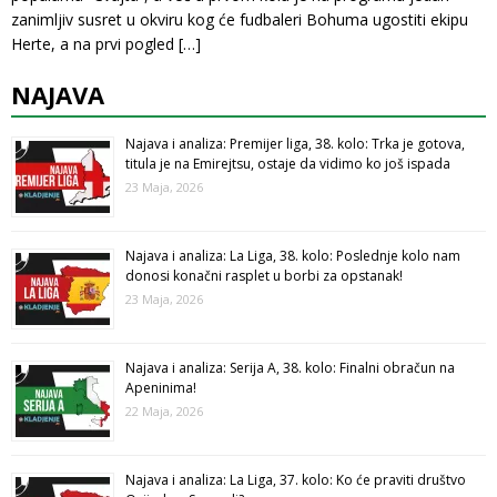
zanimljiv susret u okviru kog će fudbaleri Bohuma ugostiti ekipu
Herte, a na prvi pogled
[…]
NAJAVA
Najava i analiza: Premijer liga, 38. kolo: Trka je gotova,
titula je na Emirejtsu, ostaje da vidimo ko još ispada
23 Maja, 2026
Najava i analiza: La Liga, 38. kolo: Poslednje kolo nam
donosi konačni rasplet u borbi za opstanak!
23 Maja, 2026
Najava i analiza: Serija A, 38. kolo: Finalni obračun na
Apeninima!
22 Maja, 2026
Najava i analiza: La Liga, 37. kolo: Ko će praviti društvo