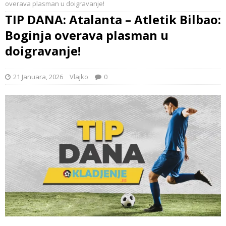
overava plasman u doigravanje!
TIP DANA: Atalanta – Atletik Bilbao:
Boginja overava plasman u
doigravanje!
21 Januara, 2026
Vlajko
0