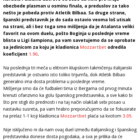
obezbede plasman u osminu finala, a preduslov za tako
nešto je pobeda protiv Atletik Bilbaa. Sa druge strane,
španski predstavnik je do sada ostavio veoma loš utisak
na strani, ali i bez toga smo mišljenja da je Atalanta veliki
favorit na ovom duelu, pošto Boginja u poslednje vreme
blista u Ligi šampiona, pa vam savetujemo da se oprobate
sa jedinicom za koju je kladionica
Mozzartbet
odredila
koeficijent
1.90
.
Na poslednja tri meča u elitnom klupskom takmičenju italijanski
predstavnik je ostvario isto toliko trijumfa, dok Atletik Bilbao
generalno ima dosta problema u poslednje vreme.
Mišljenja smo da će fudbaleri tima iz Bergama od prvog minuta
krenuti ofanzivno ka golu španskog predstsavnika, a sve kako bi
što pre stigli do prednosti i na taj način olakšali sebi posao u
nastavku susreta, pa vam hrabro preporučujemo da se fokusirate
na prelaz 1-1 koji kladionica
Mozzartbet
plaća sa kvotom
3.05
.
Nije isključeno ni da nam ovaj duel između italijanskog i španskog
predstavnika donese dosta pogodaka, a sva je prilika da će