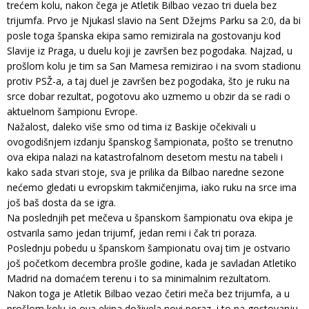
trećem kolu, nakon čega je Atletik Bilbao vezao tri duela bez
trijumfa. Prvo je Njukasl slavio na Sent Džejms Parku sa 2:0, da bi
posle toga španska ekipa samo remizirala na gostovanju kod
Slavije iz Praga, u duelu koji je završen bez pogodaka. Najzad, u
prošlom kolu je tim sa San Mamesa remizirao i na svom stadionu
protiv PSŽ-a, a taj duel je završen bez pogodaka, što je ruku na
srce dobar rezultat, pogotovu ako uzmemo u obzir da se radi o
aktuelnom šampionu Evrope.
Nažalost, daleko više smo od tima iz Baskije očekivali u
ovogodišnjem izdanju španskog šampionata, pošto se trenutno
ova ekipa nalazi na katastrofalnom desetom mestu na tabeli i
kako sada stvari stoje, sva je prilika da Bilbao naredne sezone
nećemo gledati u evropskim takmičenjima, iako ruku na srce ima
još baš dosta da se igra.
Na poslednjih pet mečeva u španskom šampionatu ova ekipa je
ostvarila samo jedan trijumf, jedan remi i čak tri poraza.
Poslednju pobedu u španskom šampionatu ovaj tim je ostvario
još početkom decembra prošle godine, kada je savladan Atletiko
Madrid na domaćem terenu i to sa minimalnim rezultatom.
Nakon toga je Atletik Bilbao vezao četiri meča bez trijumfa, a u
prošlom kolu je ova ekipa doživela novi poraz, i to na gostovanju