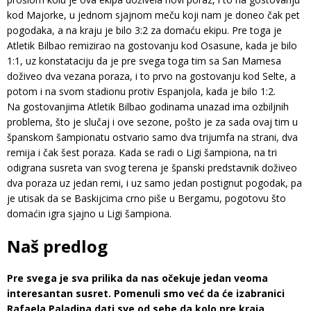
kod Majorke, u jednom sjajnom meču koji nam je doneo čak pet
pogodaka, a na kraju je bilo 3:2 za domaću ekipu. Pre toga je
Atletik Bilbao remizirao na gostovanju kod Osasune, kada je bilo
1:1, uz konstataciju da je pre svega toga tim sa San Mamesa
doživeo dva vezana poraza, i to prvo na gostovanju kod Selte, a
potom i na svom stadionu protiv Espanjola, kada je bilo 1:2.
Na gostovanjima Atletik Bilbao godinama unazad ima ozbiljnih
problema, što je slučaj i ove sezone, pošto je za sada ovaj tim u
španskom šampionatu ostvario samo dva trijumfa na strani, dva
remija i čak šest poraza. Kada se radi o Ligi šampiona, na tri
odigrana susreta van svog terena je španski predstavnik doživeo
dva poraza uz jedan remi, i uz samo jedan postignut pogodak, pa
je utisak da se Baskijcima crno piše u Bergamu, pogotovu što
domaćin igra sjajno u Ligi šampiona.
Naš predlog
Pre svega je sva prilika da nas očekuje jedan veoma
interesantan susret. Pomenuli smo već da će izabranici
Rafaela Paladina dati sve od sebe da kolo pre kraja