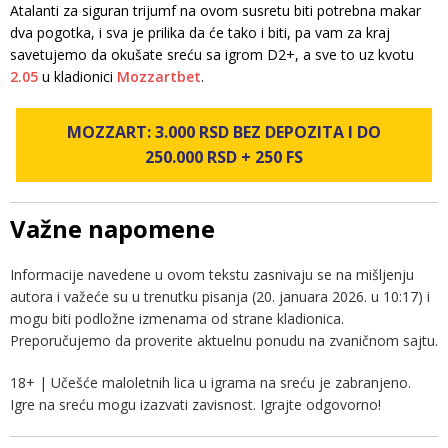
Atalanti za siguran trijumf na ovom susretu biti potrebna makar
dva pogotka, i sva je prilika da će tako i biti, pa vam za kraj
savetujemo da okušate sreću sa igrom D2+, a sve to uz kvotu
2.05
u kladionici
Mozzartbet
.
MOZZART: 3.000 RSD BEZ DEPOZITA I DO
250.000 RSD + 250 FS
Važne napomene
Informacije navedene u ovom tekstu zasnivaju se na mišljenju
autora i važeće su u trenutku pisanja (20. januara 2026. u 10:17) i
mogu biti podložne izmenama od strane kladionica.
Preporučujemo da proverite aktuelnu ponudu na zvaničnom sajtu.
18+ | Učešće maloletnih lica u igrama na sreću je zabranjeno.
Igre na sreću mogu izazvati zavisnost. Igrajte odgovorno!