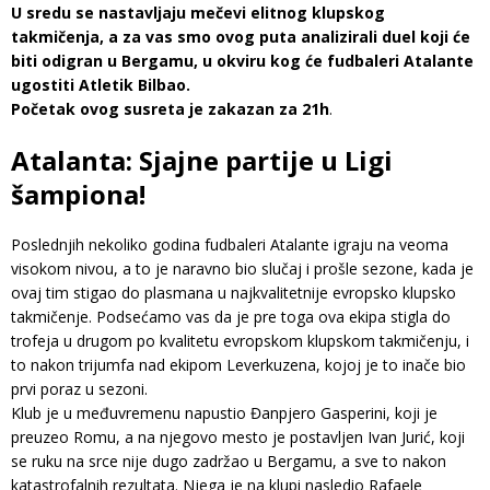
U sredu se nastavljaju mečevi elitnog klupskog
takmičenja, a za vas smo ovog puta analizirali duel koji će
biti odigran u Bergamu, u okviru kog će fudbaleri Atalante
ugostiti Atletik Bilbao.
Početak ovog susreta je zakazan za 21h
.
Atalanta: Sjajne partije u Ligi
šampiona!
Poslednjih nekoliko godina fudbaleri Atalante igraju na veoma
visokom nivou, a to je naravno bio slučaj i prošle sezone, kada je
ovaj tim stigao do plasmana u najkvalitetnije evropsko klupsko
takmičenje. Podsećamo vas da je pre toga ova ekipa stigla do
trofeja u drugom po kvalitetu evropskom klupskom takmičenju, i
to nakon trijumfa nad ekipom Leverkuzena, kojoj je to inače bio
prvi poraz u sezoni.
Klub je u međuvremenu napustio Đanpjero Gasperini, koji je
preuzeo Romu, a na njegovo mesto je postavljen Ivan Jurić, koji
se ruku na srce nije dugo zadržao u Bergamu, a sve to nakon
katastrofalnih rezultata. Njega je na klupi nasledio Rafaele