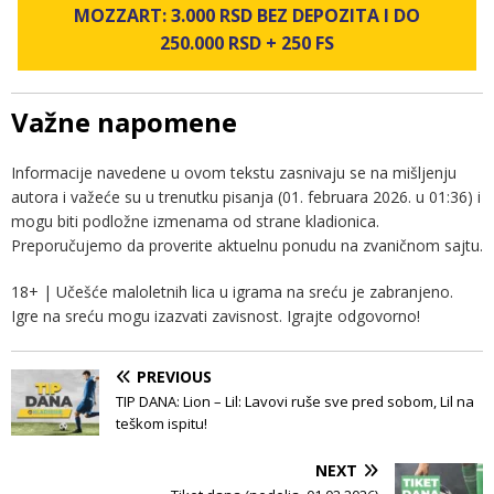
MOZZART: 3.000 RSD BEZ DEPOZITA I DO
250.000 RSD + 250 FS
Važne napomene
Informacije navedene u ovom tekstu zasnivaju se na mišljenju
autora i važeće su u trenutku pisanja (01. februara 2026. u 01:36) i
mogu biti podložne izmenama od strane kladionica.
Preporučujemo da proverite aktuelnu ponudu na zvaničnom sajtu.
18+ | Učešće maloletnih lica u igrama na sreću je zabranjeno.
Igre na sreću mogu izazvati zavisnost. Igrajte odgovorno!
PREVIOUS
TIP DANA: Lion – Lil: Lavovi ruše sve pred sobom, Lil na
teškom ispitu!
NEXT