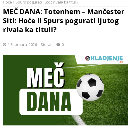
Hoće li Spurs pogurati ljutog rivala ka tituli?
MEČ DANA: Totenhem – Mančester
Siti: Hoće li Spurs pogurati ljutog
rivala ka tituli?
1 Februara, 2026
Stefan
0