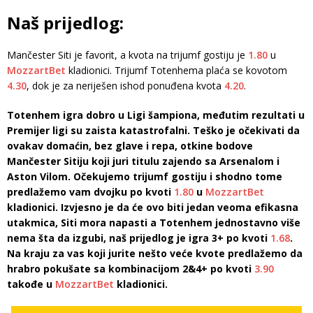
Naš prijedlog:
Mančester Siti je favorit, a kvota na trijumf gostiju je
1.80
u
MozzartBet
kladionici. Trijumf Totenhema plaća se kovotom
4.30
, dok je za neriješen ishod ponuđena kvota
4.20
.
Totenhem igra dobro u Ligi šampiona, međutim rezultati u
Premijer ligi su zaista katastrofalni. Teško je očekivati da
ovakav domaćin, bez glave i repa, otkine bodove
Mančester Sitiju koji juri titulu zajendo sa Arsenalom i
Aston Vilom. Očekujemo trijumf gostiju i shodno tome
predlažemo vam dvojku po kvoti
1.80
u
MozzartBet
kladionici. Izvjesno je da će ovo biti jedan veoma efikasna
utakmica, Siti mora napasti a Totenhem jednostavno više
nema šta da izgubi, naš prijedlog je igra 3+ po kvoti
1.68
.
Na kraju za vas koji jurite nešto veće kvote predlažemo da
hrabro pokušate sa kombinacijom 2&4+ po kvoti
3.90
takođe u
MozzartBet
kladionici.