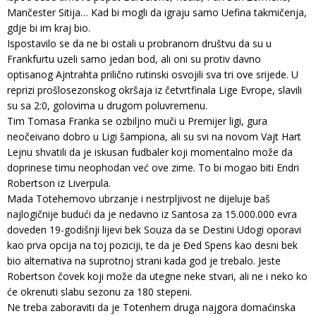
Mančester Sitija… Kad bi mogli da igraju samo Uefina takmičenja,
gdje bi im kraj bio.
Ispostavilo se da ne bi ostali u probranom društvu da su u
Frankfurtu uzeli samo jedan bod, ali oni su protiv davno
optisanog Ajntrahta prilično rutinski osvojili sva tri ove srijede. U
reprizi prošlosezonskog okršaja iz četvrtfinala Lige Evrope, slavili
su sa 2:0, golovima u drugom poluvremenu.
Tim Tomasa Franka se ozbiljno muči u Premijer ligi, gura
neočeivano dobro u Ligi šampiona, ali su svi na novom Vajt Hart
Lejnu shvatili da je iskusan fudbaler koji momentalno može da
doprinese timu neophodan već ove zime. To bi mogao biti Endri
Robertson iz Liverpula.
Mada Totehemovo ubrzanje i nestrpljivost ne dijeluje baš
najlogičnije budući da je nedavno iz Santosa za 15.000.000 evra
doveden 19-godišnji lijevi bek Souza da se Destini Udogi oporavi
kao prva opcija na toj poziciji, te da je Đed Spens kao desni bek
bio alternativa na suprotnoj strani kada god je trebalo. Jeste
Robertson čovek koji može da utegne neke stvari, ali ne i neko ko
će okrenuti slabu sezonu za 180 stepeni.
Ne treba zaboraviti da je Totenhem druga najgora domaćinska