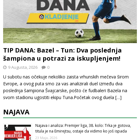
TIP DANA: Bazel – Tun: Dva poslednja
šampiona u potrazi za iskupljenjem!
9 Augusta, 2026
0
U subotu nas očekuje nekoliko zaista vrhunskih mečeva širom
Evrope, a ovog puta smo za vas analizirali duel između dva
poslednja šampiona Švajcarske, pošto će fudbaleri Bazela na
svom stadionu ugostiti ekipu Tuna.Početak ovog duela
[…]
NAJAVA
Najava i analiza: Premijer liga, 38. kolo: Trka je gotova,
titula je na Emirejtsu, ostaje da vidimo ko još ispada
23 Maja, 2026