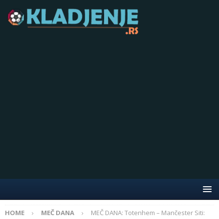
HOME
MEČ DANA
MEČ DANA: Totenhem – Mančester Siti: