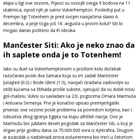
ekipa u ligi ove sezone, Pijevci su osvojili svega 9 bodova na 11
utakmica, ispod njih je samo Vulverhempton. Poslednji put u
Premijer ligi Totenhem je pred svojim navijačima slavio 6.
decembra, a prije toga još 16. avgusta u prvom kolu!? Siti bi
mogao danas pošteno da ih obruka.
Mančester Siti: Ako je neko znao da
ih saplete onda je to Totenhem!
Iako su duel sa Vulverhemptonom u prošlom kolu dočekali
razočarani posle dva šamara koja su im zadali Mančester
Junajted (0:2) i Bode Glimt (1:3), navijači Građana zadovoljni su
otišli kućama sa Etihada prošle subote, vjerujući da su dobili novu
gol-mašinu. Vulvsi su savladani sa 2:0, pogocima Omara Marmuša
i Antoana Semenja. Prvi je konačno upisao premijerligaški
prvenac ove sezone posle problema sa povredom koljena, kao i
odsustva zbog igranja Egipta na Kupu afričkih nacija. Ovo je
Marmušu bio jubilarni deseti pogodak za Mančester Siti, u koji je
stigao prije godinu dana za 75.000.000 evra iz Ajntrahta. Drugom
je pogodak u nadoknadi prvog poluvremena bio treći u četvrtom