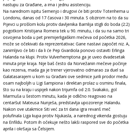
nastupu za Građane, a ima i jednu asistenciju.
Na narednom ispitu Semenjo i drugovi će biti protiv Totenhema u
Londonu, danas od 17 časova i 30 minuta. S obzirom na to da su
Pijevci u prošlom kolu protiv davljenika Barnlija stigli do boda (2:2)
pogotkom Kristijana Romera tek u 90. minutu, i da su na samo tri
osvojena boda u pet premijerligaškim mečeva od početka 2026,
može se očekivati da reprezentativac Gane nastavi započet niz. A,
zanimljivo će biti i da li će Pep Gvardiola ponovo ostaviti Erlinga
Halanda na klupi. Protiv Vulverhemptona ga je uveo dvadesetak
minuta prije kraja. Nije baš često da Norvežanin mečeve počinje
kao rezerva, mada ga je trener vjerovatno odmarao za duel sa
Galatasarajem u kom su Građani ove sedmice jurili prodor među
osam najboljih u Ligi šampiona i direktan prolaz u osminu finala,
što su na kraju i uspijeli nakon trijumfa od 2:0. Svakako, gol
Marmuša u šestom minutu, kada je odlično reagovao na
centaršut Mateusa Nunješa, predstavlja upozorenje Halandu.
Nakon ove utakmice Siti već za tri dana igra revanš meč
polufinala Liga kupa protiv Njukasla, a narednog vikenda gostuju
na Enfildu. Potom ih očekuje nešto lakši raspored sve do početka
aprila i okršaja sa Čelsijem.