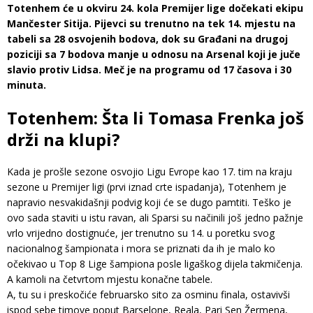
Totenhem će u okviru 24. kola Premijer lige dočekati ekipu
Mančester Sitija. Pijevci su trenutno na tek 14. mjestu na
tabeli sa 28 osvojenih bodova, dok su Građani na drugoj
poziciji sa 7 bodova manje u odnosu na Arsenal koji je juče
slavio protiv Lidsa. Meč je na programu od 17 časova i 30
minuta.
Totenhem: Šta li Tomasa Frenka još
drži na klupi?
Kada je prošle sezone osvojio Ligu Evrope kao 17. tim na kraju
sezone u Premijer ligi (prvi iznad crte ispadanja), Totenhem je
napravio nesvakidašnji podvig koji će se dugo pamtiti. Teško je
ovo sada staviti u istu ravan, ali Sparsi su načinili još jedno pažnje
vrlo vrijedno dostignuće, jer trenutno su 14. u poretku svog
nacionalnog šampionata i mora se priznati da ih je malo ko
očekivao u Top 8 Lige šampiona posle ligaškog dijela takmičenja.
A kamoli na četvrtom mjestu konačne tabele.
A, tu su i preskočiće februarsko sito za osminu finala, ostavivši
ispod sebe timove poput Barselone, Reala, Pari Sen Žermena,