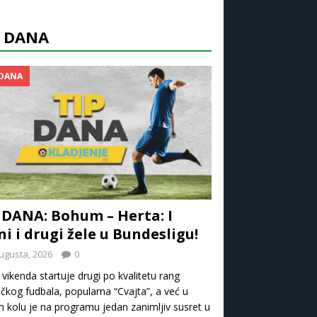
P DANA
 DANA
 DANA: Bohum – Herta: I
ni i drugi žele u Bundesligu!
ugusta, 2026
0
vikenda startuje drugi po kvalitetu rang
kog fudbala, popularna “Cvajta”, a već u
 kolu je na programu jedan zanimljiv susret u