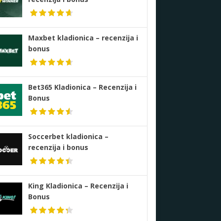
Maxbet kladionica – recenzija i
bonus
Bet365 Kladionica – Recenzija i
Bonus
Soccerbet kladionica –
recenzija i bonus
King Kladionica – Recenzija i
Bonus