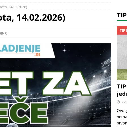
ota, 14.02.2026)
TI
ta, 14.02.2026)
TIP
0
TIP
jed
7 A
Ovog 
nemač
prvom