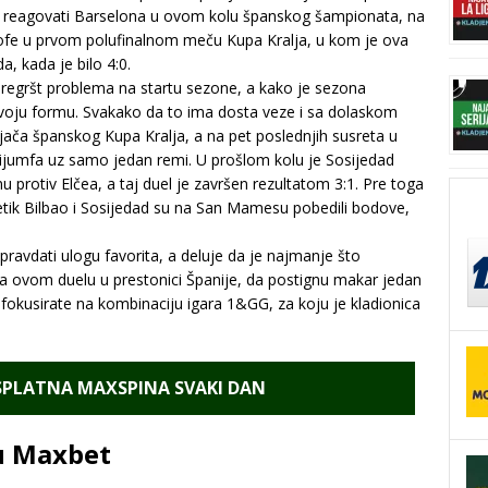
 će reagovati Barselona u ovom kolu španskog šampionata, na
rofe u prvom polufinalnom meču Kupa Kralja, u kom je ova
, kada je bilo 4:0.
pregršt problema na startu sezone, a kako je sezona
svoju formu. Svakako da to ima dosta veze i sa dolaskom
ača španskog Kupa Kralja, a na pet poslednjih susreta u
 trijumfa uz samo jedan remi. U prošlom kolu je Sosijedad
rotiv Elčea, a taj duel je završen rezultatom 3:1. Pre toga
letik Bilbao i Sosijedad su na San Mamesu pobedili bodove,
ravdati ulogu favorita, a deluje da je najmanje što
a ovom duelu u prestonici Španije, da postignu makar jedan
kusirate na kombinaciju igara 1&GG, za koju je kladionica
ESPLATNA MAXSPINA SVAKI DAN
 u Maxbet