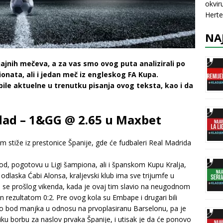
okvir
Herte
NA
ajnih mečeva, a za vas smo ovog puta analizirali po
onata, ali i jedan meč iz engleskog FA Kupa.
le aktuelne u trenutku pisanja ovog teksta, kao i da
edad – 1&GG @ 2.65 u Maxbet
m stiže iz prestonice Španije, gde će fudbaleri Real Madrida
od, pogotovu u Ligi šampiona, ali i španskom Kupu Kralja,
odlaska Ćabi Alonsa, kraljevski klub ima sve trijumfe u
 se prošlog vikenda, kada je ovaj tim slavio na neugodnom
n rezultatom 0:2. Pre ovog kola su Embape i drugari bili
o bod manjka u odnosu na prvoplasiranu Barselonu, pa je
liku borbu za naslov prvaka Španije, i utisak je da će ponovo