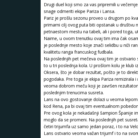
Drugi duel koji smo za vas pripremili u večernj
snage odmeriti ekipe Pariza i Lansa.
Pariz je prošlu sezonu proveo u drugom po kval
primarni cilj ovog puta biti opstanak u društvu 
petnaestom mestu na tabeli, ali i pored toga, u
Naime, u ovom trenutku ovaj tim ima čak osam
je poslednje mesto koje znači selidbu u niži r
kvalitetu ranga francuskog fudbala.
Na poslednjih pet mečeva ovaj tim je ostvario s
to u tri poslednja kola. U prošlom kolu je klub
Oksera, što je dobar rezultat, pošto je to direk
pogodaka. Pre toga je ekipa Pariza remizirala 
veoma dobrom meču koji je završen rezultatom 2
poslednjim trenucima susreta.
Lans na ovo gostovanje dolazi u veoma lepom 
kod Rena, pa bi ovaj tim eventualnom pobedom
Pre ovog kola je nekadašnji šampion Španije i
moglo da se promeni. Na poslednjih pet susreta
četiri trijumfa uz samo jedan poraz, i to na Ve
Lans ostvario veoma važan trijumf i to na svo