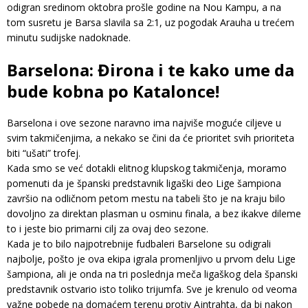
odigran sredinom oktobra prošle godine na Nou Kampu, a na
tom susretu je Barsa slavila sa 2:1, uz pogodak Arauha u trećem
minutu sudijske nadoknade.
Barselona: Đirona i te kako ume da
bude kobna po Katalonce!
Barselona i ove sezone naravno ima najviše moguće ciljeve u
svim takmičenjima, a nekako se čini da će prioritet svih prioriteta
biti “ušati” trofej.
Kada smo se već dotakli elitnog klupskog takmičenja, moramo
pomenuti da je španski predstavnik ligaški deo Lige šampiona
završio na odličnom petom mestu na tabeli što je na kraju bilo
dovoljno za direktan plasman u osminu finala, a bez ikakve dileme
to i jeste bio primarni cilj za ovaj deo sezone.
Kada je to bilo najpotrebnije fudbaleri Barselone su odigrali
najbolje, pošto je ova ekipa igrala promenljivo u prvom delu Lige
šampiona, ali je onda na tri poslednja meča ligaškog dela španski
predstavnik ostvario isto toliko trijumfa. Sve je krenulo od veoma
važne pobede na domaćem terenu protiv Ajntrahta, da bi nakon