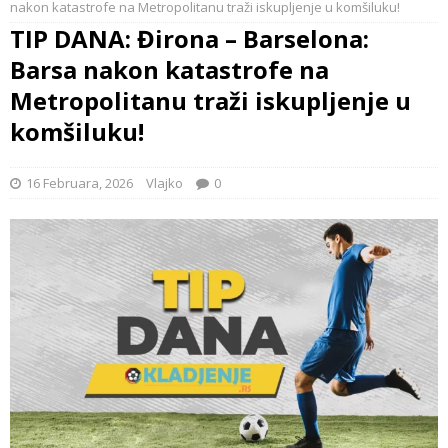
nakon katastrofe na Metropolitanu traži iskupljenje u komšiluku!
TIP DANA: Đirona – Barselona:
Barsa nakon katastrofe na
Metropolitanu traži iskupljenje u
komšiluku!
16 Februara, 2026
Vlajko
0