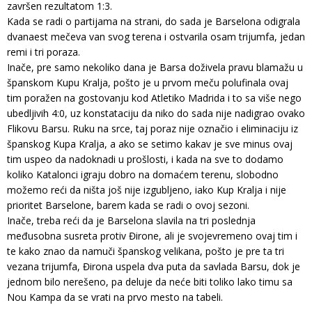
završen rezultatom 1:3.
Kada se radi o partijama na strani, do sada je Barselona odigrala
dvanaest mečeva van svog terena i ostvarila osam trijumfa, jedan
remi i tri poraza.
Inače, pre samo nekoliko dana je Barsa doživela pravu blamažu u
španskom Kupu Kralja, pošto je u prvom meču polufinala ovaj
tim poražen na gostovanju kod Atletiko Madrida i to sa više nego
ubedljivih 4:0, uz konstataciju da niko do sada nije nadigrao ovako
Flikovu Barsu. Ruku na srce, taj poraz nije označio i eliminaciju iz
španskog Kupa Kralja, a ako se setimo kakav je sve minus ovaj
tim uspeo da nadoknadi u prošlosti, i kada na sve to dodamo
koliko Katalonci igraju dobro na domaćem terenu, slobodno
možemo reći da ništa još nije izgubljeno, iako Kup Kralja i nije
prioritet Barselone, barem kada se radi o ovoj sezoni.
Inače, treba reći da je Barselona slavila na tri poslednja
međusobna susreta protiv Đirone, ali je svojevremeno ovaj tim i
te kako znao da namuči španskog velikana, pošto je pre ta tri
vezana trijumfa, Đirona uspela dva puta da savlada Barsu, dok je
jednom bilo nerešeno, pa deluje da neće biti toliko lako timu sa
Nou Kampa da se vrati na prvo mesto na tabeli.