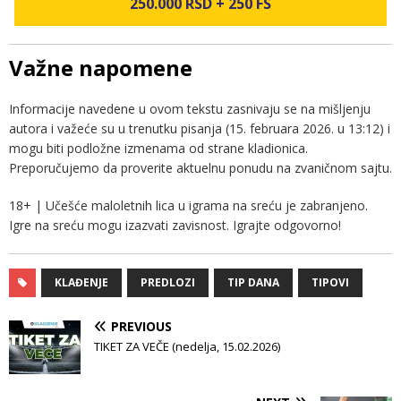
250.000 RSD + 250 FS
Važne napomene
Informacije navedene u ovom tekstu zasnivaju se na mišljenju
autora i važeće su u trenutku pisanja (15. februara 2026. u 13:12) i
mogu biti podložne izmenama od strane kladionica.
Preporučujemo da proverite aktuelnu ponudu na zvaničnom sajtu.
18+ | Učešće maloletnih lica u igrama na sreću je zabranjeno.
Igre na sreću mogu izazvati zavisnost. Igrajte odgovorno!
KLAĐENJE
PREDLOZI
TIP DANA
TIPOVI
PREVIOUS
TIKET ZA VEČE (nedelja, 15.02.2026)