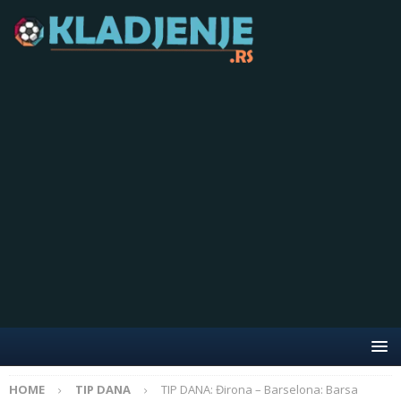
HOME
TIP DANA
TIP DANA: Đirona – Barselona: Barsa