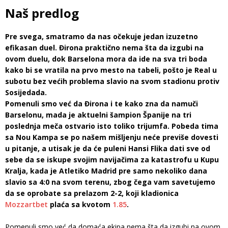
Naš predlog
Pre svega, smatramo da nas očekuje jedan izuzetno
efikasan duel. Đirona praktično nema šta da izgubi na
ovom duelu, dok Barselona mora da ide na sva tri boda
kako bi se vratila na prvo mesto na tabeli, pošto je Real u
subotu bez većih problema slavio na svom stadionu protiv
Sosijedada.
Pomenuli smo već da Đirona i te kako zna da namuči
Barselonu, mada je aktuelni šampion Španije na tri
poslednja meča ostvario isto toliko trijumfa. Pobeda tima
sa Nou Kampa se po našem mišljenju neće previše dovesti
u pitanje, a utisak je da će puleni Hansi Flika dati sve od
sebe da se iskupe svojim navijačima za katastrofu u Kupu
Kralja, kada je Atletiko Madrid pre samo nekoliko dana
slavio sa 4:0 na svom terenu, zbog čega vam savetujemo
da se oprobate sa prelazom 2-2, koji kladionica
Mozzartbet
plaća sa kvotom
1.85
.
Pomenuli smo već da domaća ekipa nema šta da izgubi na ovom