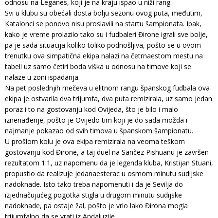
odnosu na Leganes, koji je na kraju ispao u niži rang.
Svi u klubu su obećali dosta bolju sezonu ovog puta, međutim,
Katalonci se ponovo nisu proslavili na startu šampionata. Ipak,
kako je vreme prolazilo tako su i fudbaleri Đirone igrali sve bolje,
pa je sada situacija koliko toliko podnošljiva, pošto se u ovom
trenutku ova simpatična ekipa nalazi na četrnaestom mestu na
tabeli uz samo četiri boda viška u odnosu na timove koji se
nalaze u zoni ispadanja.
Na pet poslednjih mečeva u elitnom rangu španskog fudbala ova
ekipa je ostvarila dva trijumfa, dva puta remizirala, uz samo jedan
poraz i to na gostovanju kod Ovijeda, što je bilo i malo
iznenađenje, pošto je Ovijedo tim koji je do sada možda i
najmanje pokazao od svih timova u španskom šampionatu.
U prošlom kolu je ova ekipa remizirala na veoma teškom
gostovanju kod Đirone, a taj duel na Sančez Pishuanu je završen
rezultatom 1:1, uz napomenu da je legenda kluba, Kristijan Stuani,
propustio da realizuje jedanaesterac u osmom minutu sudijske
nadoknade. Isto tako treba napomenuti i da je Sevilja do
izjednačujućeg pogotka stigla u drugom minutu sudijske
nadoknade, pa ostaje žal, pošto je vrlo lako Đirona mogla
trijumfalno da se vrati iz Andaluzije.