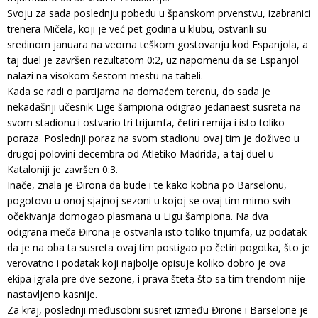
Svoju za sada poslednju pobedu u španskom prvenstvu, izabranici
trenera Mičela, koji je već pet godina u klubu, ostvarili su
sredinom januara na veoma teškom gostovanju kod Espanjola, a
taj duel je završen rezultatom 0:2, uz napomenu da se Espanjol
nalazi na visokom šestom mestu na tabeli.
Kada se radi o partijama na domaćem terenu, do sada je
nekadašnji učesnik Lige šampiona odigrao jedanaest susreta na
svom stadionu i ostvario tri trijumfa, četiri remija i isto toliko
poraza. Poslednji poraz na svom stadionu ovaj tim je doživeo u
drugoj polovini decembra od Atletiko Madrida, a taj duel u
Kataloniji je završen 0:3.
Inače, znala je Đirona da bude i te kako kobna po Barselonu,
pogotovu u onoj sjajnoj sezoni u kojoj se ovaj tim mimo svih
očekivanja domogao plasmana u Ligu šampiona. Na dva
odigrana meča Đirona je ostvarila isto toliko trijumfa, uz podatak
da je na oba ta susreta ovaj tim postigao po četiri pogotka, što je
verovatno i podatak koji najbolje opisuje koliko dobro je ova
ekipa igrala pre dve sezone, i prava šteta što sa tim trendom nije
nastavljeno kasnije.
Za kraj, poslednji međusobni susret između Đirone i Barselone je