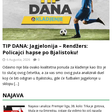
TIP DANA: Jagjelonija – Rendžers:
Policajci hapse po Bjalistoku!
6 Augusta, 2026
0
Odavno nije bila ovako kvalitetna ponuda za klađenje kao što je
to slučaj ovog četvrtka, a za vas smo ovog puta analizirali duel
koji će biti odigran u Bjalistoku, gde će fudbaleri Jagjelonije u
sklopu
[…]
NAJAVA
Najava i analiza: Premijer liga, 38. kolo: Trka je gotova,
titula je na Emirejtsu, ostaje da vidimo ko još ispada