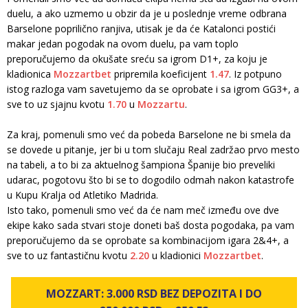
duelu, a ako uzmemo u obzir da je u poslednje vreme odbrana
Barselone poprilično ranjiva, utisak je da će Katalonci postići
makar jedan pogodak na ovom duelu, pa vam toplo
preporučujemo da okušate sreću sa igrom D1+, za koju je
kladionica
Mozzartbet
pripremila koeficijent
1.47
. Iz potpuno
istog razloga vam savetujemo da se oprobate i sa igrom GG3+, a
sve to uz sjajnu kvotu
1.70
u
Mozzartu
.
Za kraj, pomenuli smo već da pobeda Barselone ne bi smela da
se dovede u pitanje, jer bi u tom slučaju Real zadržao prvo mesto
na tabeli, a to bi za aktuelnog šampiona Španije bio preveliki
udarac, pogotovu što bi se to dogodilo odmah nakon katastrofe
u Kupu Kralja od Atletiko Madrida.
Isto tako, pomenuli smo već da će nam meč između ove dve
ekipe kako sada stvari stoje doneti baš dosta pogodaka, pa vam
preporučujemo da se oprobate sa kombinacijom igara 2&4+, a
sve to uz fantastičnu kvotu
2.20
u kladionici
Mozzartbet
.
MOZZART: 3.000 RSD BEZ DEPOZITA I DO