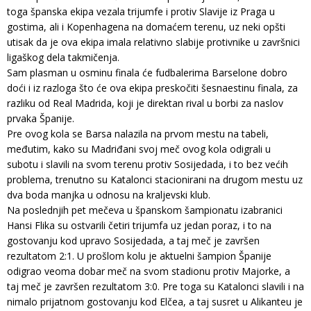
toga španska ekipa vezala trijumfe i protiv Slavije iz Praga u
gostima, ali i Kopenhagena na domaćem terenu, uz neki opšti
utisak da je ova ekipa imala relativno slabije protivnike u završnici
ligaškog dela takmičenja.
Sam plasman u osminu finala će fudbalerima Barselone dobro
doći i iz razloga što će ova ekipa preskočiti šesnaestinu finala, za
razliku od Real Madrida, koji je direktan rival u borbi za naslov
prvaka Španije.
Pre ovog kola se Barsa nalazila na prvom mestu na tabeli,
međutim, kako su Madriđani svoj meč ovog kola odigrali u
subotu i slavili na svom terenu protiv Sosijedada, i to bez većih
problema, trenutno su Katalonci stacionirani na drugom mestu uz
dva boda manjka u odnosu na kraljevski klub.
Na poslednjih pet mečeva u španskom šampionatu izabranici
Hansi Flika su ostvarili četiri trijumfa uz jedan poraz, i to na
gostovanju kod upravo Sosijedada, a taj meč je završen
rezultatom 2:1. U prošlom kolu je aktuelni šampion Španije
odigrao veoma dobar meč na svom stadionu protiv Majorke, a
taj meč je završen rezultatom 3:0. Pre toga su Katalonci slavili i na
nimalo prijatnom gostovanju kod Elčea, a taj susret u Alikanteu je