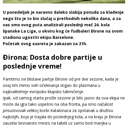
U ponedeljak je naravno daleko slabija ponuda za klađenje
nego što je to bio slučaj u prethodnih nekoliko dana, a za
vas smo ovog puta analizirali poslednji meč 24. kola
španske La Lige, u okviru kog će fudbaleri Đirone na svom
stadionu ugostiti ekipu Barselone.
Početak ovog susreta je zakazan za 21h.
Đirona: Dosta dobre partije u
poslednje vreme!
Pamtimo svi blistave partije Đirone od pre dve sezone, kada je
ovaj tim mimo svih očekivanja stigao do plasmana u
najkvalitetnije evropsko klupsko takmičenje.
Ipak, od samog starta prošle sezone je bilo jasno da ova ekipa ne
može da igra tako uspešno na oba fronta, pa smo nažalost
prisustvovali velikoj borbi Katalonaca za opstanak u društvu
najboljih, koja je trajala do poslednjeg kola, a na kraju je Đirona
zauzela šesnaesto mesto na tabeli uz samo bod manjka u