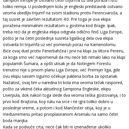
šampion Evrope je ostvario četiri trijumfa uz dva poraza i isto
toliko remija. U poslednjem kolu je engleski predstavnik ostvario
veoma ubedljiv trijumf na svom stadionu protiv Ferencvaroša, a
taj susret je završen rezultatom 4:0. Pre toga je ova ekipa
poražena minimalnim rezultatom u gostima kod Brage. Ipak,
treba reći da je engleska ekipa odigrala odlično finiš Liga Evrope,
pošto je na četiri poslednja susreta ligaškog dela ova ekipa
ostvarila tri trijumfa uz već pomenuti poraz na Kamenolomu.
Biće ovaj duel protiv Fenerbahčea i prvi na klupi za Vitora Pereiru,
za koga smo već napomenuli da mu neće biti nimalo lako na klupi
popularnih Šumara, a opšti utisak je da Notingem Forestu
trenutno nije u prvom planu Liga Evrope, već Premijer liga, gde
ovu ekipu sasvim sigurno očekuje paklena borba za opstanak.
Nažalost, ovaj tim u naredna tri kola ima veoma težak raspored,
pošto za vikend čeka aktuelnog šampiona Engleske, ekipu
Liverpula, dok nakon toga slede dva veoma teška gostovanja, i to
prvo kod Brajtona, koji ruku na srce i ne igra toliko dobro u
poslednje vreme, a potom i kod Mančester sitija, koji je u
međuvremenu prišao prvoplasiranom Arsenalu na samo četiri
boda manjka.
Kada se podvuče crta, neće čak biti ni iznenađenje ukoliko