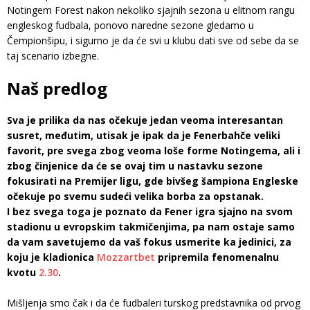
Notingem Forest nakon nekoliko sjajnih sezona u elitnom rangu
engleskog fudbala, ponovo naredne sezone gledamo u
Čempionšipu, i sigurno je da će svi u klubu dati sve od sebe da se
taj scenario izbegne.
Naš predlog
Sva je prilika da nas očekuje jedan veoma interesantan
susret, međutim, utisak je ipak da je Fenerbahče veliki
favorit, pre svega zbog veoma loše forme Notingema, ali i
zbog činjenice da će se ovaj tim u nastavku sezone
fokusirati na Premijer ligu, gde bivšeg šampiona Engleske
očekuje po svemu sudeći velika borba za opstanak.
I bez svega toga je poznato da Fener igra sjajno na svom
stadionu u evropskim takmičenjima, pa nam ostaje samo
da vam savetujemo da vaš fokus usmerite ka jedinici, za
koju je kladionica
Mozzartbet
pripremila fenomenalnu
kvotu
2.30
.
Mišljenja smo čak i da će fudbaleri turskog predstavnika od prvog