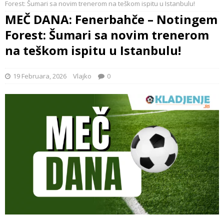
Forest: Šumari sa novim trenerom na teškom ispitu u Istanbulu!
MEČ DANA: Fenerbahče – Notingem
Forest: Šumari sa novim trenerom
na teškom ispitu u Istanbulu!
19 Februara, 2026
Vlajko
0