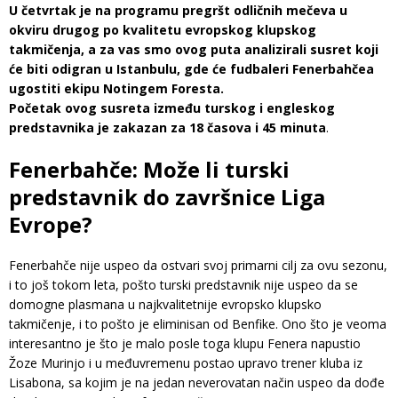
U četvrtak je na programu pregršt odličnih mečeva u
okviru drugog po kvalitetu evropskog klupskog
takmičenja, a za vas smo ovog puta analizirali susret koji
će biti odigran u Istanbulu, gde će fudbaleri Fenerbahčea
ugostiti ekipu Notingem Foresta.
Početak ovog susreta između turskog i engleskog
predstavnika je zakazan za 18 časova i 45 minuta
.
Fenerbahče: Može li turski
predstavnik do završnice Liga
Evrope?
Fenerbahče nije uspeo da ostvari svoj primarni cilj za ovu sezonu,
i to još tokom leta, pošto turski predstavnik nije uspeo da se
domogne plasmana u najkvalitetnije evropsko klupsko
takmičenje, i to pošto je eliminisan od Benfike. Ono što je veoma
interesantno je što je malo posle toga klupu Fenera napustio
Žoze Murinjo i u međuvremenu postao upravo trener kluba iz
Lisabona, sa kojim je na jedan neverovatan način uspeo da dođe