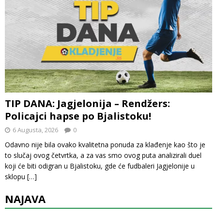
TIP DANA: Jagjelonija – Rendžers:
Policajci hapse po Bjalistoku!
6 Augusta, 2026
0
Odavno nije bila ovako kvalitetna ponuda za klađenje kao što je
to slučaj ovog četvrtka, a za vas smo ovog puta analizirali duel
koji će biti odigran u Bjalistoku, gde će fudbaleri Jagjelonije u
sklopu
[…]
NAJAVA