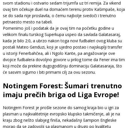
svom stadionu i ostvario sedam trijumfa uz tri remija. Za vikend
ovaj tim očekuje duel na domaćem terenu protiv Kašimpaše, koja
se do sada nije proslavila, o čemu najbolje svedoči i trenutno
petnaesto mesto na tabeli.
Pomenimo još i podatak da je ovaj tim na početku godine u
velikom finalu turskog Superkupa uspeo da savlada Galatasaraj,
kada je bilo 2:0, a ubrzo nakon toga novi fudbaleri ovog kluba su
postali Mateo Genduzi, koji je ujedno postao i najskuplji transfer
u istoriji Fenerbahčea, ali i Ngolo Kante, pa angažovanje ove
dvojice fudbalera dovoljno govore u prilog tome da Fener ima tim
koji može da prekine dugogodišnju dominaciju Galatasaraja, što
će sasvim sigurno i biti primarni cilj za ovu sezonu.
Notingem Forest: Šumari trenutno
imaju prečih briga od Liga Evrope!
Notingem Forest je prošle sezone do samog kraja bio u igri za
plasman u najkvalitetnije evropsko klupsko takmičenje, ali je na
kraju zbog nešto slabijeg finiša, nekadašnji šampion Engleske
morao da se zadovolji sa plasmanom u drugo po kvalitetu