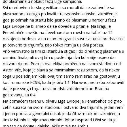
do plasmana u nokaut fazu Lige šampiona.
Svi u redovima turskog velikana su morali da se zadovolje sa
plasmanom u drugo po kvalitetu evropsko klupsko takmičenje,
gde je odmah na startu bilo jasno da plasman u narednu fazu
Liga Evrope ne bi smeo da se dovede u pitanje. Na kraju je
Fenerbahče završio na devetnaestom mestu na tabeli uz 12
osvojenih bodova, a na osam odigranih susreta turski predstavnik
je ostvario tri trijumfa, isto toliko remija uz dva poraza.
Vrlo verovatno bi tim iz Istanbula stigao i do direktnog plasmana u
osminu finala, ali ovaj tim u poslednja dva kola nije uspeo da
ostvari trijumf. Prvo je ova ekipa poražena na svom stadionu od
Aston Vile, koja je slavila sa minimalnim rezultatom, da bi nakon
toga u poslednjem kolu ovaj tim samo remizirao na gostovanju
kod rumunske FCSB, kada je bilo 1:1. Naravno, ne treba zaboraviti
da je pre svega toga turski predstavnik demolirao Bran na
gostovanju sa 0:4.
Na domaćem terenu u okviru Liga Evrope je Fenerbahče odigrao
četiri susreta na svom stadionu i ostvario dva trijumfa, jedan remi
i jedan poraz, a generalni utisak je da čitavim tokom takmičenja
tim iz Istanbula nije imao nimalo dobar raspored i čini se da je
mogao da dobije i daleko lakše rivale na žrebu.