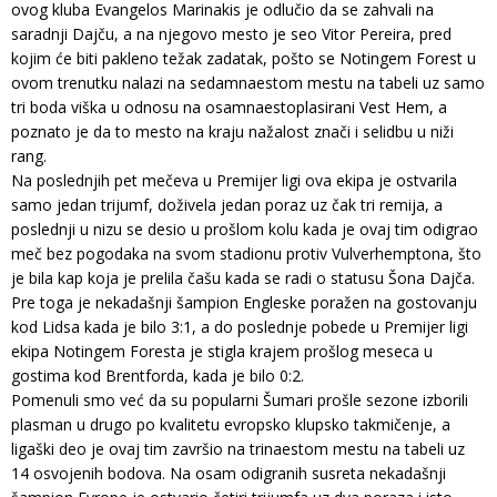
ovog kluba Evangelos Marinakis je odlučio da se zahvali na
saradnji Dajču, a na njegovo mesto je seo Vitor Pereira, pred
kojim će biti pakleno težak zadatak, pošto se Notingem Forest u
ovom trenutku nalazi na sedamnaestom mestu na tabeli uz samo
tri boda viška u odnosu na osamnaestoplasirani Vest Hem, a
poznato je da to mesto na kraju nažalost znači i selidbu u niži
rang.
Na poslednjih pet mečeva u Premijer ligi ova ekipa je ostvarila
samo jedan trijumf, doživela jedan poraz uz čak tri remija, a
poslednji u nizu se desio u prošlom kolu kada je ovaj tim odigrao
meč bez pogodaka na svom stadionu protiv Vulverhemptona, što
je bila kap koja je prelila čašu kada se radi o statusu Šona Dajča.
Pre toga je nekadašnji šampion Engleske poražen na gostovanju
kod Lidsa kada je bilo 3:1, a do poslednje pobede u Premijer ligi
ekipa Notingem Foresta je stigla krajem prošlog meseca u
gostima kod Brentforda, kada je bilo 0:2.
Pomenuli smo već da su popularni Šumari prošle sezone izborili
plasman u drugo po kvalitetu evropsko klupsko takmičenje, a
ligaški deo je ovaj tim završio na trinaestom mestu na tabeli uz
14 osvojenih bodova. Na osam odigranih susreta nekadašnji