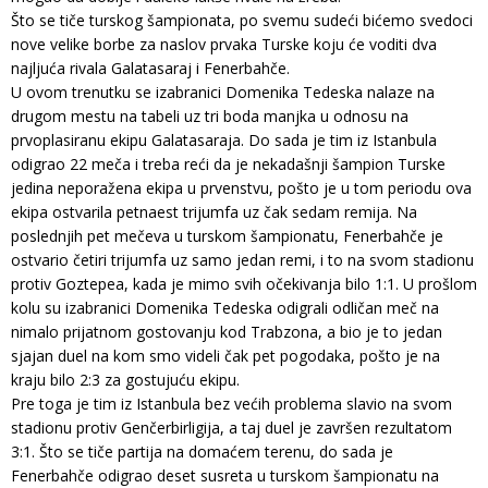
Što se tiče turskog šampionata, po svemu sudeći bićemo svedoci
nove velike borbe za naslov prvaka Turske koju će voditi dva
najljuća rivala Galatasaraj i Fenerbahče.
U ovom trenutku se izabranici Domenika Tedeska nalaze na
drugom mestu na tabeli uz tri boda manjka u odnosu na
prvoplasiranu ekipu Galatasaraja. Do sada je tim iz Istanbula
odigrao 22 meča i treba reći da je nekadašnji šampion Turske
jedina neporažena ekipa u prvenstvu, pošto je u tom periodu ova
ekipa ostvarila petnaest trijumfa uz čak sedam remija. Na
poslednjih pet mečeva u turskom šampionatu, Fenerbahče je
ostvario četiri trijumfa uz samo jedan remi, i to na svom stadionu
protiv Goztepea, kada je mimo svih očekivanja bilo 1:1. U prošlom
kolu su izabranici Domenika Tedeska odigrali odličan meč na
nimalo prijatnom gostovanju kod Trabzona, a bio je to jedan
sjajan duel na kom smo videli čak pet pogodaka, pošto je na
kraju bilo 2:3 za gostujuću ekipu.
Pre toga je tim iz Istanbula bez većih problema slavio na svom
stadionu protiv Genčerbirligija, a taj duel je završen rezultatom
3:1. Što se tiče partija na domaćem terenu, do sada je
Fenerbahče odigrao deset susreta u turskom šampionatu na