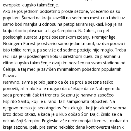
evropsko klupsko takmičenje.
Ako se još jednom podsetimo prošle sezone, videćemo da su
popularni Šumari na kraju završili na sedmom mestu na tabeli uz
samo bod manjka u odnosu na petoplasirani Njukasl, koji je na
kraju izborio plasman u Ligu šampiona. Nažalost, na pet
poslednjih susreta u prošlosezonskom izdanju Premijer lige,
Notingem Forest je ostvario samo jedan trijumf, uz dva poraza i
isto toliko remija, pa se više od sedme pozicije nije moglo. Treba
reći i da je u poslednjem kolu u direktnom duelu za plasman u
elitno klupsko takmičenje ovaj tim poražen na svom stadionu od
Čelsija, a taj meč je završen minimalnom pobedom popularnih
Plavaca.
Naravno, svima je bilo jasno da će se prošla sezona teško
ponoviti, ali malo ko je mogao da očekuje da će Notingem do
sada promeniti čak tri trenera. Sezonu je naravno započeo
Espirito Santo, koji je u ranoj fazi šampionata otpušten. Na
njegovo mesto je seo Angelos Postekoglu, koji je takođe veoma
brzo dobio otkaz, a kada je u klub došao Šon Dajč, činilo se da
nekadašnji šampion Engleske više neće menjati trenera, makar do
kraja sezone. Ipak, pre samo nekoliko dana kontroverzni vlasnik