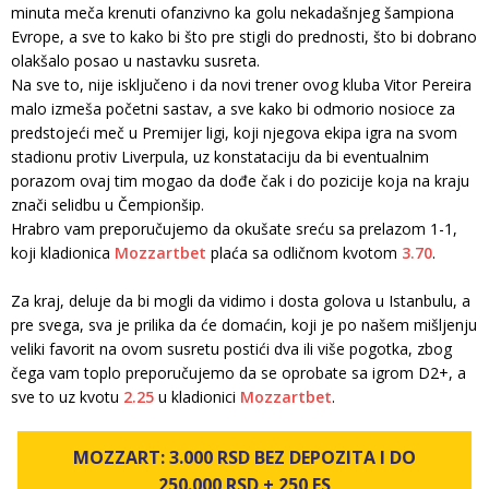
minuta meča krenuti ofanzivno ka golu nekadašnjeg šampiona
Evrope, a sve to kako bi što pre stigli do prednosti, što bi dobrano
olakšalo posao u nastavku susreta.
Na sve to, nije isključeno i da novi trener ovog kluba Vitor Pereira
malo izmeša početni sastav, a sve kako bi odmorio nosioce za
predstojeći meč u Premijer ligi, koji njegova ekipa igra na svom
stadionu protiv Liverpula, uz konstataciju da bi eventualnim
porazom ovaj tim mogao da dođe čak i do pozicije koja na kraju
znači selidbu u Čempionšip.
Hrabro vam preporučujemo da okušate sreću sa prelazom 1-1,
koji kladionica
Mozzartbet
plaća sa odličnom kvotom
3.70
.
Za kraj, deluje da bi mogli da vidimo i dosta golova u Istanbulu, a
pre svega, sva je prilika da će domaćin, koji je po našem mišljenju
veliki favorit na ovom susretu postići dva ili više pogotka, zbog
čega vam toplo preporučujemo da se oprobate sa igrom D2+, a
sve to uz kvotu
2.25
u kladionici
Mozzartbet
.
MOZZART: 3.000 RSD BEZ DEPOZITA I DO
250.000 RSD + 250 FS