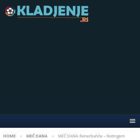
HOME
MEČ DANA
MEČ DANA: Fenerbahče – Notingem