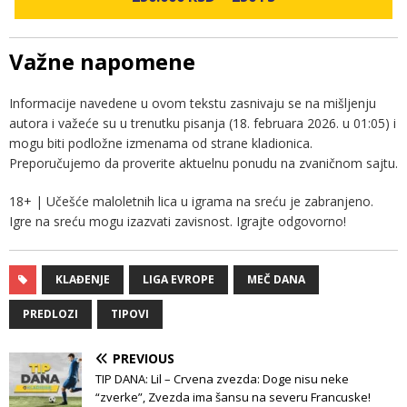
Važne napomene
Informacije navedene u ovom tekstu zasnivaju se na mišljenju
autora i važeće su u trenutku pisanja (18. februara 2026. u 01:05) i
mogu biti podložne izmenama od strane kladionica.
Preporučujemo da proverite aktuelnu ponudu na zvaničnom sajtu.
18+ | Učešće maloletnih lica u igrama na sreću je zabranjeno.
Igre na sreću mogu izazvati zavisnost. Igrajte odgovorno!
KLAĐENJE
LIGA EVROPE
MEČ DANA
PREDLOZI
TIPOVI
PREVIOUS
TIP DANA: Lil – Crvena zvezda: Doge nisu neke
“zverke”, Zvezda ima šansu na severu Francuske!