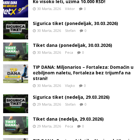
Ko visoko leti, uzima 10.000 RSD!
30 Marta, 2026
Viktor
0
Sigurica tiket (ponedeljak, 30.03.2026)
30 Marta, 2026
Stefan
0
Tiket dana (ponedeljak, 30.03.2026)
30 Marta, 2026
Peca
0
TIP DANA: Miljonarios – Fortaleza: Domaćin u
ozbiljnom naletu, Fortaleza bez trijumfa na
strani!
30 Marta, 2026
Vlajko
0
Sigurica tiket (nedelja, 29.03.2026)
29 Marta, 2026
Stefan
0
Tiket dana (nedelja, 29.03.2026)
29 Marta, 2026
Peca
0