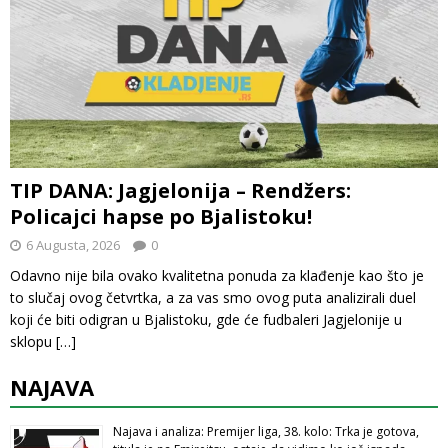
TIP DANA: Jagjelonija – Rendžers:
Policajci hapse po Bjalistoku!
6 Augusta, 2026
0
Odavno nije bila ovako kvalitetna ponuda za klađenje kao što je
to slučaj ovog četvrtka, a za vas smo ovog puta analizirali duel
koji će biti odigran u Bjalistoku, gde će fudbaleri Jagjelonije u
sklopu
[…]
NAJAVA
Najava i analiza: Premijer liga, 38. kolo: Trka je gotova,