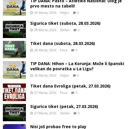
TIP DANA: Pasto – Atletiko Nasional: UIog je
prvo mesto na tabeli!
29 Marta, 2026
Vlajko
0
Sigurica tiket (subota, 28.03.2026)
28 Marta, 2026
Stefan
0
Tiket dana (subota, 28.03.2026)
28 Marta, 2026
Peca
0
TIP DANA: Hihon – La Korunja: Može li španski
velikan do povratka u La Ligu?
28 Marta, 2026
Vlajko
0
Tiket dana Evroliga (petak, 27.03.2026)
27 Marta, 2026
Peca
0
Sigurica tiket (petak, 27.03.2026)
27 Marta, 2026
Stefan
0
Nisi još probao free to play