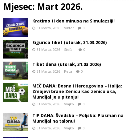
Mjesec:
Mart 2026.
Kratimo ti deo minusa na Simulazziji!
31 Marta, 2026
Viktor
0
Sigurica tiket (utorak, 31.03.2026)
31 Marta, 2026
Stefan
0
Tiket dana (utorak, 31.03.2026)
31 Marta, 2026
Peca
0
MEČ DANA: Bosna i Hercegovina – Italija:
Zmajevi brane Zenicu kao zenicu oka,
Mundijal je u pitanju!
31 Marta, 2026
Vlajko
0
TIP DANA: Švedska – Poljska: Plasman na
Mundijal na talonu!
31 Marta, 2026
Vlajko
0