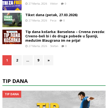
27 Marta, 2026
Viktor
0
Tiket dana (petak, 27.03.2026)
27 Marta, 2026
Peca
0
Tip dana košarka: Barselona – Crvena zvezda:
Crveno-beli bi i do druge pobede u Španiji,
međutim Blaugrana im ne prija!
27 Marta, 2026
Stefan
0
1
2
…
9
»
TIP DANA
TIP DANA